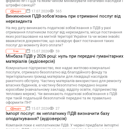
формою №1-ПДВ та яким чином мінімізувати негативні наслідки і
штрафні санкції?
17.07.2026
565
аудіо
Виникнення ПДВ-зобов'язань при отриманні послуг від
нерезидента
На яку дату виникають податкові зобов’язання з ПДВ у разі
отримання платником послуг від нерезидента, місце постачання
яких розташоване на митній території України та чи може інвойс
вважатися документом, що засвідчує факт постачання таких
послуг до моменту його оплати?
15.07.2026
59
free
Мінбаза ПДВ у 2026 році: нуль при передачі гуманітарних
матеріалів (аудіоверсія)
Комунальне підприємство, яке надає житлово-комунальні
послуги, отримало безоплатно від благодійного фонду та
територіальних громад матеріали для ліквідації наслідків
ракетного обстрілу. Частину матеріалів використано для ремонту
власних будинків, а частину безоплатно передано іншим
юрособам (навчальному закладу, відділу освіти, підприємству
теплових мереж). Чи виникають податкові зобов'язання з ПДВ
при такій подальшій безоплатній передачі та як правильно
оформити ПН?
15.07.2026
27
аудіо
Імпорт послуг: як неплатнику ПДВ визначити базу
оподаткування? (аудіоверсія)
Компанія поки є неплатником ПДВ. У червні придбали імпортні