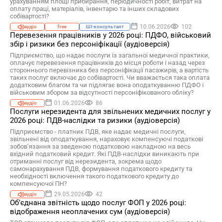
урахуванням площі прибирання, періодичності робіт, витрат на
оплату праці, матеріалів, інвентарю та інших складових
собівартості?
10.06.2026
102
аудіо
free
ШІ-консультант
Перевезення працівників у 2026 році: ПДФО, військовий
збір і ризики без персоніфікації (аудіоверсія)
Підприємство, що надає послуги із загальної медичної практики,
оплачує перевезення працівників до місця роботи і назад через
стороннього перевізника без персоніфікації пасажирів, а вартість
таких послуг включає до собівартості. Чи вважається така оплата
додатковим благом та чи підлягає вона оподаткуванню ПДФО і
військовим збором за відсутності персоніфікованого обліку?
01.06.2026
86
аудіо
Послуги нерезидента для звільнених медичних послуг у
2026 році: ПДВ-наслідки та ризики (аудіоверсія)
Підприємство - платник ПДВ, яке надає медичні послуги,
звільнені від оподаткування, нараховує компенсуючі податкові
зобов’язання за зведеною податковою накладною на весь
вхідний податковий кредит. Які ПДВ-наслідки виникають при
отриманні послуг від нерезидента, зокрема щодо
самонарахування ПДВ, формування податкового кредиту та
необхідності включення такого податкового кредиту до
компенсуючої ПН?
29.05.2026
42
аудіо
Об’єднана звітність щодо послуг ФОП у 2026 році:
відображення неоплачених сум (аудіоверсія)