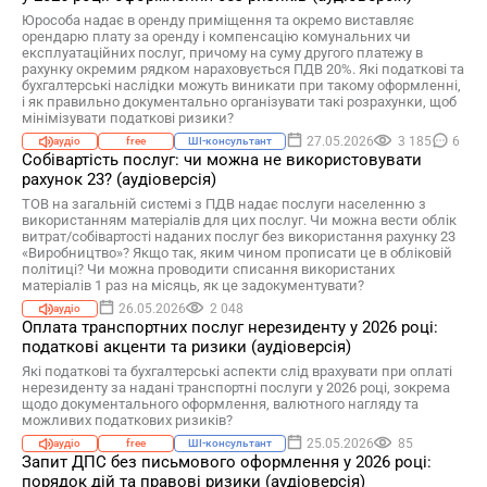
Юрособа надає в оренду приміщення та окремо виставляє
орендарю плату за оренду і компенсацію комунальних чи
експлуатаційних послуг, причому на суму другого платежу в
рахунку окремим рядком нараховується ПДВ 20%. Які податкові та
бухгалтерські наслідки можуть виникати при такому оформленні,
і як правильно документально організувати такі розрахунки, щоб
мінімізувати податкові ризики?
27.05.2026
3 185
6
аудіо
free
ШІ-консультант
Собівартість послуг: чи можна не використовувати
рахунок 23? (аудіоверсія)
ТОВ на загальній системі з ПДВ надає послуги населенню з
використанням матеріалів для цих послуг. Чи можна вести облік
витрат/собівартості наданих послуг без використання рахунку 23
«Виробництво»? Якщо так, яким чином прописати це в обліковій
політиці? Чи можна проводити списання використаних
матеріалів 1 раз на місяць, як це задокументувати?
26.05.2026
2 048
аудіо
Оплата транспортних послуг нерезиденту у 2026 році:
податкові акценти та ризики (аудіоверсія)
Які податкові та бухгалтерські аспекти слід врахувати при оплаті
нерезиденту за надані транспортні послуги у 2026 році, зокрема
щодо документального оформлення, валютного нагляду та
можливих податкових ризиків?
25.05.2026
85
аудіо
free
ШІ-консультант
Запит ДПС без письмового оформлення у 2026 році:
порядок дій та правові ризики (аудіоверсія)