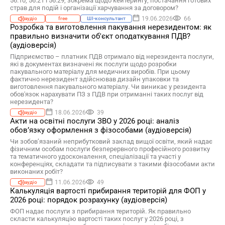
56.10, 56.21 і 56.29, зокрема щодо кейтерингу, постачання готових
страв для подій і організації харчування за договором?
19.06.2026
66
аудіо
free
ШІ-консультант
Розробка та виготовлення пакування нерезидентом: як
правильно визначити об'єкт оподаткування ПДВ?
(аудіоверсія)
Підприємство – платник ПДВ отримало від нерезидента послуги,
які в документах визначені як послуги щодо розробки
пакувального матеріалу для медичних виробів. При цьому
фактично нерезидент здійснював дизайн упаковки та
виготовлення пакувального матеріалу. Чи виникає у резидента
обов'язок нарахувати ПЗ з ПДВ при отриманні таких послуг від
нерезидента?
18.06.2026
39
аудіо
Акти на освітні послуги ЗВО у 2026 році: аналіз
обов’язку оформлення з фізособами (аудіоверсія)
Чи зобов’язаний неприбутковий заклад вищої освіти, який надає
фізичним особам послуги безперервного професійного розвитку
та тематичного удосконалення, спеціалізації та участі у
конференціях, складати та підписувати з такими фізособами акти
виконаних робіт?
11.06.2026
49
аудіо
Калькуляція вартості прибирання територій для ФОП у
2026 році: порядок розрахунку (аудіоверсія)
ФОП надає послуги з прибирання територій. Як правильно
скласти калькуляцію вартості таких послуг у 2026 році, з