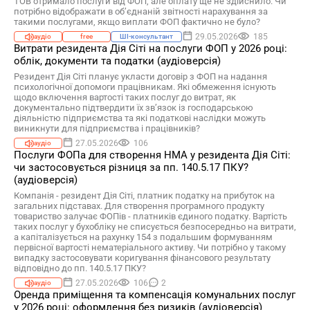
ТОВ отримало послуги від ФОП, але оплату ще не здійснило. Чи
потрібно відображати в об’єднаній звітності нарахування за
такими послугами, якщо виплати ФОП фактично не було?
29.05.2026
185
аудіо
free
ШІ-консультант
Витрати резидента Дія Сіті на послуги ФОП у 2026 році:
облік, документи та податки (аудіоверсія)
Резидент Дія Сіті планує укласти договір з ФОП на надання
психологічної допомоги працівникам. Які обмеження існують
щодо включення вартості таких послуг до витрат, як
документально підтвердити їх зв’язок із господарською
діяльністю підприємства та які податкові наслідки можуть
виникнути для підприємства і працівників?
27.05.2026
106
аудіо
Послуги ФОПа для створення НМА у резидента Дія Сіті:
чи застосовується різниця за пп. 140.5.17 ПКУ?
(аудіоверсія)
Компанія - резидент Дія Сіті, платник податку на прибуток на
загальних підставах. Для створення програмного продукту
товариство залучає ФОПів - платників єдиного податку. Вартість
таких послуг у бухобліку не списується безпосередньо на витрати,
а капіталізується на рахунку 154 з подальшим формуванням
первісної вартості нематеріального активу. Чи потрібно у такому
випадку застосовувати коригування фінансового результату
відповідно до пп. 140.5.17 ПКУ?
27.05.2026
106
2
аудіо
Оренда приміщення та компенсація комунальних послуг
у 2026 році: оформлення без ризиків (аудіоверсія)