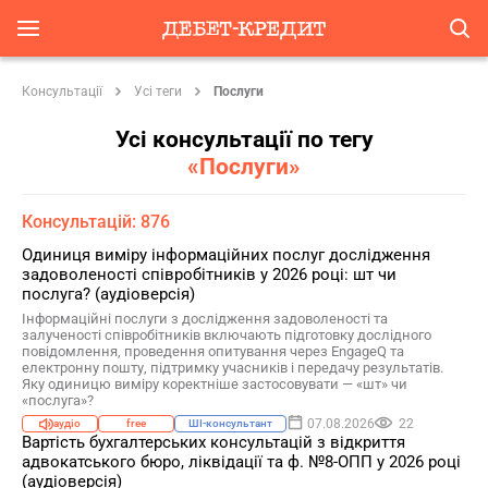
Консультації
Усі теги
Послуги
Усі консультації по тегу
«Послуги»
Консультацій: 876
Одиниця виміру інформаційних послуг дослідження
задоволеності співробітників у 2026 році: шт чи
послуга? (аудіоверсія)
Інформаційні послуги з дослідження задоволеності та
залученості співробітників включають підготовку дослідного
повідомлення, проведення опитування через EngageQ та
електронну пошту, підтримку учасників і передачу результатів.
Яку одиницю виміру коректніше застосовувати — «шт» чи
«послуга»?
07.08.2026
22
аудіо
free
ШІ-консультант
Вартість бухгалтерських консультацій з відкриття
адвокатського бюро, ліквідації та ф. №8-ОПП у 2026 році
(аудіоверсія)