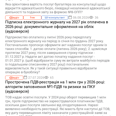
Яка орієнтовна вартість послуг бухгалтера за консультації щодо
відкриття адвокатського бюро, ліквідації незалежної адвокатської
діяльності та подання звіту за формою №8-ОПП?
06.08.2026
36
аудіо
free
ШІ-консультант
Підписка електронного журналу на 2027 рік оплачена в
2026 році: документальне оформлення на облік
(аудіоверсія)
Підприємство оплатило у липні 2026 року передплату
електронного журналу на період із січня по грудень 2027 року.
Постачальник пропонує оформити акт наданих послуг одним із
таких способів: 1. датою оплати (липень 2026 року); 2. щомісяця
протягом 2027 року; після завершення строку підписки -
31.12.2027 р. Надати акт датою початку надання послуг -
01.01.2027 р. (щоб відобразити суму як витрати майбутніх періодів
із подальшим списанням у 2027 році) постачальник
відмовляється. Як у такій ситуації правильно відобразити
операцію в бухобліку?
27.07.2026
65
аудіо
Прострочена ПДВ-реєстрація на 1 млн грн у 2026 році:
алгоритм заповнення №1-ПДВ та ризики за ПКУ
(аудіоверсія)
ТОВ надає освітні послуги. У 2024 році оборот перевищив 1 млн
грн, проте підприємство не зареєструвалося платником ПДВ,
оскільки дані послуги звільнені від оподаткування. Наразі
виявлено необхідність реєстрації. Які мають бути наступні дії ТОВ,
яку дату перевищення ліміту зазначати у реєстраційній заяві за