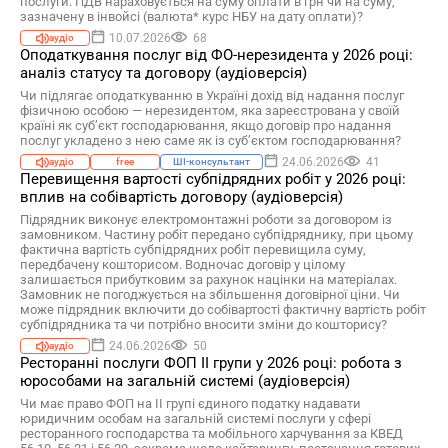
послуги. ПДВ нараховується на суму оплати в грн чи на суму,
зазначену в інвойсі (валюта* курс НБУ на дату оплати)?
10.07.2026
68
аудіо
Оподаткування послуг від ФО-нерезидента у 2026 році:
аналіз статусу та договору (аудіоверсія)
Чи підлягає оподаткуванню в Україні дохід від надання послуг
фізичною особою — нерезидентом, яка зареєстрована у своїй
країні як суб’єкт господарювання, якщо договір про надання
послуг укладено з нею саме як із суб’єктом господарювання?
24.06.2026
41
аудіо
free
ШІ-консультант
Перевищення вартості субпідрядних робіт у 2026 році:
вплив на собівартість договору (аудіоверсія)
Підрядник виконує електромонтажні роботи за договором із
замовником. Частину робіт передано субпідряднику, при цьому
фактична вартість субпідрядних робіт перевищила суму,
передбачену кошторисом. Водночас договір у цілому
залишається прибутковим за рахунок націнки на матеріалах.
Замовник не погоджується на збільшення договірної ціни. Чи
може підрядник включити до собівартості фактичну вартість робіт
субпідрядника та чи потрібно вносити зміни до кошторису?
24.06.2026
50
аудіо
Ресторанні послуги ФОП ІІ групи у 2026 році: робота з
юрособами на загальній системі (аудіоверсія)
Чи має право ФОП на ІІ групі єдиного податку надавати
юридичним особам на загальній системі послуги у сфері
ресторанного господарства та мобільного харчування за КВЕД