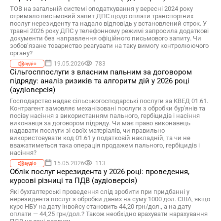
ТОВ на загальній системі оподаткування у вересні 2024 року
отримало письмовий запит ДПС щодо оплати транспортних
послуг нерезиденту та надало відповідь у встановлений строк. У
травні 2026 року ДПС у телефонному режимі запросила додаткові
документи без направлення офіційного письмового запиту. Чи
зобов’язане товариство реагувати на таку вимогу контролюючого
органу?
19.05.2026
783
аудіо
Сільгосппослуги з власним пальним за договором
підряду: аналіз ризиків та алгоритм дій у 2026 році
(аудіоверсія)
Господарство надає сільськогосподарські послуги за КВЕД 01.61.
Контрагент замовляє механізовані послуги з обробки бур'янів та
посіву насіння з використанням пального, гербіцидів і насіння
виконавця за договором підряду. Чи має право виконавець
надавати послуги зі своїх матеріалів, чи правильно
використовувати код 01.61 у податковій накладній, та чи не
вважатиметься така операція продажем пального, гербіцидів і
насіння?
15.05.2026
113
аудіо
Облік послуг нерезидента у 2026 році: проведення,
курсові різниці та ПДВ (аудіоверсія)
Які бухгалтерські проведення слід зробити при придбанні у
нерезидента послуг з обробки даних на суму 1000 дол. США, якщо
курс НБУ на дату інвойсу становить 44,20 грн/дол., а на дату
оплати — 44,25 грн/дол.? Також необхідно врахувати нарахування