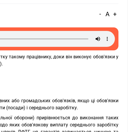
-
A
+
ку такому працівнику, доки він виконує обов'язки у
).
них або громадських обов'язків, якщо ці обов'язки
и (посади) і середнього заробітку.
альної оборони) прирівнюється до виконання таких
щодо яких обов'язкову виплату середнього заробітку
я членів ДФТГ ця гарантія залишається чинною та