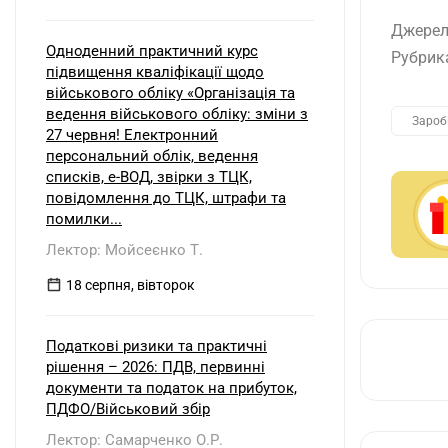
Джерел
Одноденний практичний курс
Рубрик
підвищення кваліфікації щодо
військового обліку «Організація та
ведення військового обліку: зміни з
Зароб
27 червня! Електронний
персональний облік, ведення
списків, е-ВОД, звірки з ТЦК,
повідомлення до ТЦК, штрафи та
помилки...
Лектор: Мойсеєнко Т.
18 серпня, вівторок
Податкові ризики та практичні
рішення – 2026: ПДВ, первинні
документи та податок на прибуток,
ПДФО/Військовий збір
Лектор: Самарченко О.Р.