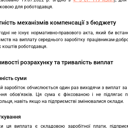
зковою для роботодавця.
тність механізмів компенсації з бюджету
годні не існує нормативно-правового акта, який би вст
ємств на виплату середнього заробітку працівникам-доб
к коштів роботодавця.
ивості розрахунку та тривалість виплат
ність суми
й заробіток обчислюється один раз виходячи з виплат за 
ння обов'язків. Ця сума є фіксованою і не підлягає п
ольця, навіть якщо на підприємстві змінювалися оклади.
ткування
ки ця виплата є складовою заробітної плати, підприє