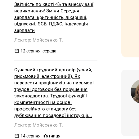
Звітність по квоті 4% та внеску за її
невиконання! Зміни Середня
зарплата: критичність, лікарняні,
відпускні. ЄСВ, ПДФО, індексація
зарплати
Лектор: Мойсеєнко Т.
12 серпня, середа
Сучасний трудовий договір (усний,
письмовий, електронний). Як
перевести працівників на письмові
трудові договори без порушення
законодавства. Трудові функції і
компетентності на основі
професійного стандарту без
дублювання посадової інструкції...
Лектор: Мойсеєнко Т.
14 серпня, пʼятниця