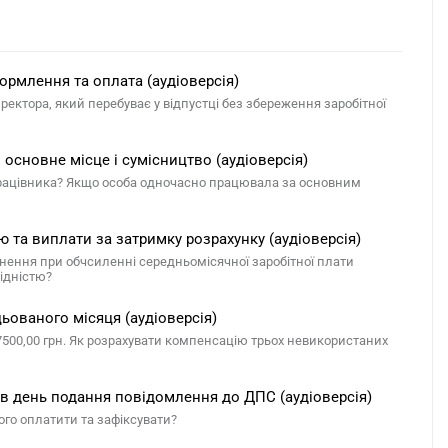
ормлення та оплата (аудіоверсія)
ктора, який перебуває у відпустці без збереження заробітної
: основне місце і сумісництво (аудіоверсія)
 працівника? Якщо особа одночасно працювала за основним
 та виплати за затримку розрахунку (аудіоверсія)
ьнення при обчсиленні середньомісячної заробітної плати
лідністю?
ьованого місяця (аудіоверсія)
- 7500,00 грн. Як розрахувати компенсацію трьох невикористаних
в день подання повідомлення до ДПС (аудіоверсія)
го оплатити та зафіксувати?