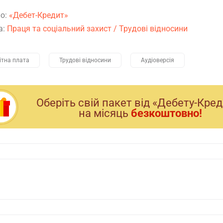
о:
«Дебет-Кредит»
а:
Праця та соціальний захист
/
Трудові відносини
ітна плата
Трудові відносини
Аудіоверсія
Оберiть свiй пакет вiд «Дебету-Кре
на мiсяць
безкоштовно!