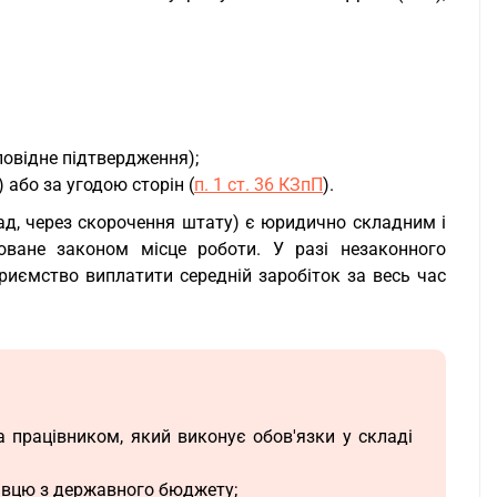
овідне підтвердження);
) або за угодою сторін (
п. 1 ст. 36 КЗпП
).
лад, через скорочення штату) є юридично складним і
оване законом місце роботи. У разі незаконного
приємство виплатити середній заробіток за весь час
а працівником, який виконує обов'язки у складі
давцю з державного бюджету;