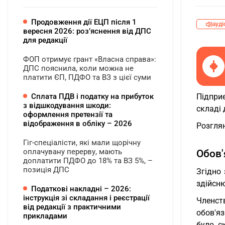
Продовження дії ЕЦП після 1
ауді
вересня 2026: розʼяснення від ДПС
для редакції
ФОП отримує грант «Власна справа»:
ДПС пояснила, коли можна не
платити ЄП, ПДФО та ВЗ з цієї суми
Сплата ПДВ і податку на прибуток
Підприє
з відшкодування шкоди:
складі
оформлення претензії та
відображення в обліку – 2026
Розгля
Гіг-спеціалісти, які мали щорічну
оплачувану перерву, мають
Обов'
доплатити ПДФО до 18% та ВЗ 5%, –
позиція ДПС
Згідно
здійсню
Податкові накладні – 2026:
інструкція зі складання і реєстрації
Членст
від редакції з практичними
обов'яз
прикладами
було с