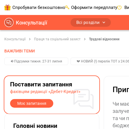
Спробувати безкоштовно
Оформити передплату
Ви
Консультації
Всі розділи
Консультації
Праця та соціальний захист
Трудові відносини
ВАЖЛИВІ ТЕМИ
🔉Підсумки тижня. 27-31 липня
💔 НОВИЙ (!) перелік ТОТ з 24.06
Поставити запитання
Прип
фахівцям редакції «Дебет-Кредит»
Чи має
Моє запитання
залуче
та чи 
Головні новини
бюдже