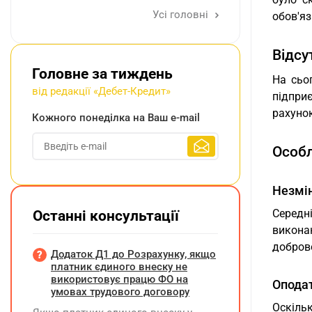
Усі головні
обов'я
Відсу
Головне за тиждень
На сьо
від редакції «Дебет-Кредит»
підпри
рахуно
Кожного понеділка на Ваш e-mail
Особл
Незмін
Середні
Останні консультації
викона
добров
Додаток Д1 до Розрахунку, якщо
платник єдиного внеску не
використовує працю ФО на
Опода
умовах трудового договору
Оскіль