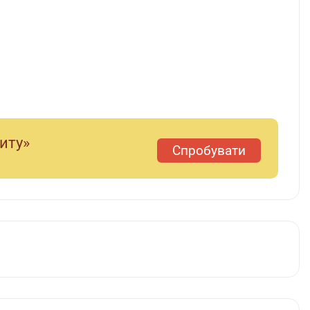
диту»
Спробувати