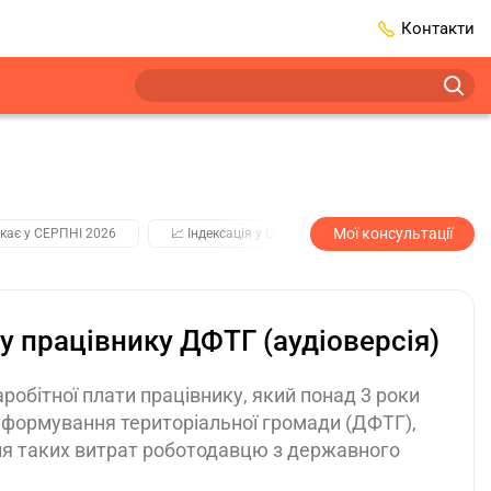
Контакти
Мої консультації
кає у СЕРПНІ 2026
📈 Індексація у СЕРПНІ
2️⃣0️⃣2️⃣7️⃣ Усі клю
у працівнику ДФТГ (аудіоверсія)
робітної плати працівнику, який понад 3 роки
о формування територіальної громади (ДФТГ),
ня таких витрат роботодавцю з державного