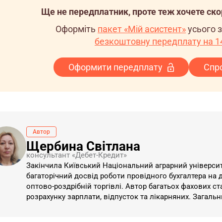
Ще не передплатник, проте теж хочете ск
Оформіть
пакет «Мій асистент»
усього 
безкоштовну передплату на 14
Оформити передплату
Спр
Автор
Щербина Світлана
консультант «Дебет-Кредит»
Закінчила Київський Національний аграрний університет
багаторічний досвід роботи провідного бухгалтера на 
оптово-роздрібній торгівлі. Автор багатьох фахових ст
розрахунку зарплати, відпусток та лікарняних. Загаль