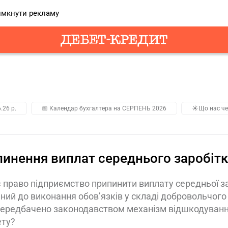
мкнути рекламу
.26 р.
📅 Календар бухгалтера на СЕРПЕНЬ 2026
☀️Що нас че
инення виплат середнього заробітк
 право підприємство припинити виплату середньої за
ний до виконання обов’язків у складі добровольчог
передбачено законодавством механізм відшкодуван
ту?