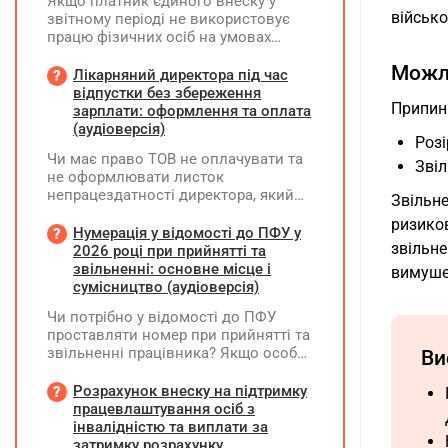
Якщо платник єдиного внеску у
військо
звітному періоді не використовує
працю фізичних осіб на умовах
трудового договору (контракту) або
Можли
на інших умовах, передбачених
Лікарняний директора під час
законодавством, Додаток Д1/
відпустки без збереження
Припин
Додаток ФІЗ-Д1 за відповідний
зарплати: оформлення та оплата
період не подається
(аудіоверсія)
Розі
Чи має право ТОВ не оплачувати та
Звіл
не оформлювати листок
непрацездатності директора, який
Звільн
перебуває у відпустці без
ризико
збереження заробітної плати під час
Нумерація у відомості до ПФУ у
звільн
призупинення діяльності
2026 році при прийнятті та
підприємства?
звільненні: основне місце і
вимуше
сумісництво (аудіоверсія)
Чи потрібно у відомості до ПФУ
проставляти номер при прийнятті та
звільненні працівника? Якщо особа
Ви
одночасно працювала за основним
місцем роботи та за сумісництвом,
Розрахунок внеску на підтримку
чи рахується це як два роботодавці?
працевлаштування осіб з
інвалідністю та виплати за
затримку розрахунку