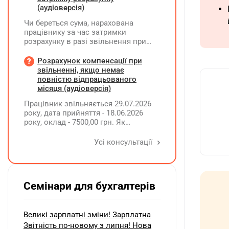
(аудіоверсія)
Чи береться сума, нарахована
працівнику за час затримки
розрахунку в разі звільнення при
обчсиленні середньомісячної
заробітної плати (винагороди), для
Розрахунок компенсації при
розрахунку внеску на підтримку
звільненні, якщо немає
працевлаштування осіб з
повністю відпрацьованого
інвалідністю?
місяця (аудіоверсія)
Працівник звільняється 29.07.2026
року, дата прийняття - 18.06.2026
року, оклад - 7500,00 грн. Як
розрахувати компенсацію трьох
невикористаних днів відпустки при
Усі консультації
звільненні?
Семінари для бухгалтерів
Великі зарплатні зміни! Зарплатна
Звітність по-новому з липня! Нова