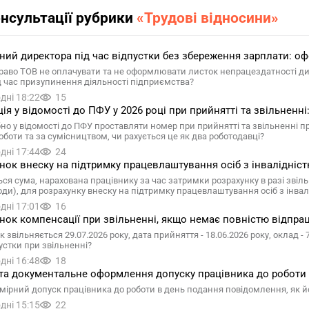
онсультації рубрики
«Трудові відносини»
ний директора під час відпустки без збереження зарплати: оф
раво ТОВ не оплачувати та не оформлювати листок непрацездатності дире
д час призупинення діяльності підприємства?
дні 18:22
15
ія у відомості до ПФУ у 2026 році при прийнятті та звільненні
бно у відомості до ПФУ проставляти номер при прийнятті та звільненні
оботи та за сумісництвом, чи рахується це як два роботодавці?
дні 17:44
24
нок внеску на підтримку працевлаштування осіб з інвалідністю
ься сума, нарахована працівнику за час затримки розрахунку в разі звіл
оди), для розрахунку внеску на підтримку працевлаштування осіб з інва
дні 17:01
16
нок компенсації при звільненні, якщо немає повністю відпрац
 звільняється 29.07.2026 року, дата прийняття - 18.06.2026 року, оклад 
устки при звільненні?
дні 16:48
18
та документальне оформлення допуску працівника до роботи 
мірний допуск працівника до роботи в день подання повідомлення, як йо
дні 15:15
22