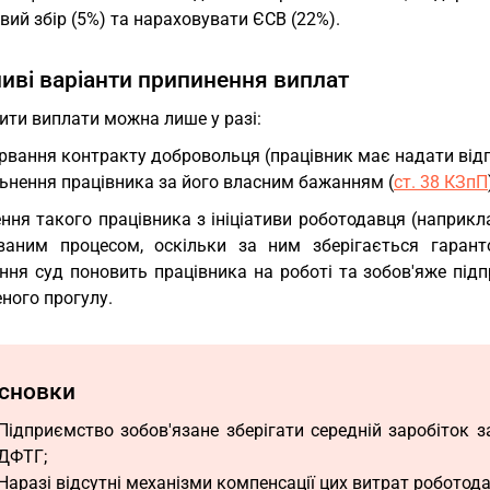
вий збір (5%) та нараховувати ЄСВ (22%).
ві варіанти припинення виплат
ити виплати можна лише у разі:
рвання контракту добровольця (працівник має надати відп
ьнення працівника за його власним бажанням (
ст. 38 КЗпП
ення такого працівника з ініціативи роботодавця (наприк
ваним процесом, оскільки за ним зберігається гарант
ення суд поновить працівника на роботі та зобов'яже під
ного прогулу.
сновки
Підприємство зобов'язане зберігати середній заробіток з
ДФТГ;
Наразі відсутні механізми компенсації цих витрат робото