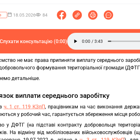
18.05.2026
84
о
Слухати консультацію (0:00)
мство не має права припиняти виплату середнього заробіт
 добровольчого формування територіальної громади (ДФТГ
немо детальніше.
язок виплати середнього заробітку
 з
ч. 1 ст. 119 КЗпП
, працівникам на час виконання держав
ються у робочий час, гарантується збереження місця робот
во у ДФТГ (на підставі контракту добровольця територі
ків. На відміну від мобілізованих військовослужбовців (
касовано 19.07.2022 р. згідно з
ч. 3 ст. 119 КЗпП
), дл