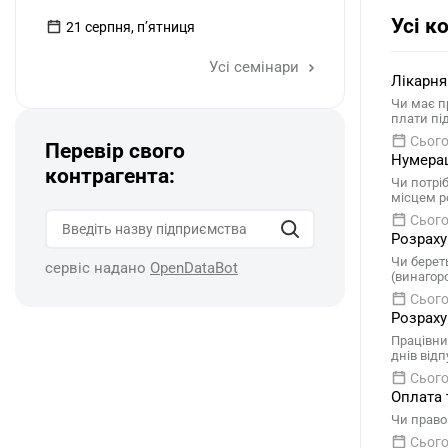
Усі к
21 серпня, пʼятниця
Усі семінари
Лікарня
Чи має п
плати пі
Сього
Перевір свого
Нумерац
контрагента:
Чи потрі
місцем р
Сього
Розраху
Чи берет
сервіс надано
OpenDataBot
(винагор
Сього
Розраху
Працівник
днів відп
Сього
Оплата 
Чи право
Сього