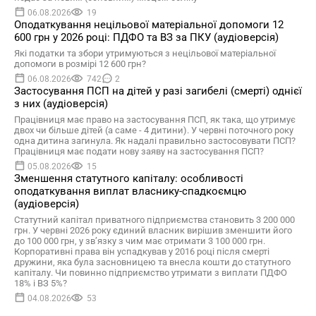
06.08.2026
19
Оподаткування нецільової матеріальної допомоги 12
600 грн у 2026 році: ПДФО та ВЗ за ПКУ (аудіоверсія)
Які податки та збори утримуються з нецільової матеріальної
допомоги в розмірі 12 600 грн?
06.08.2026
742
2
Застосування ПСП на дітей у разі загибелі (смерті) однієї
з них (аудіоверсія)
Працівниця має право на застосування ПСП, як така, що утримує
двох чи більше дітей (а саме - 4 дитини). У червні поточного року
одна дитина загинула. Як надалі правильно застосовувати ПСП?
Працівниця має подати нову заяву на застосування ПСП?
05.08.2026
15
Зменшення статутного капіталу: особливості
оподаткування виплат власнику-спадкоємцю
(аудіоверсія)
Статутний капітал приватного підприємства становить 3 200 000
грн. У червні 2026 року єдиний власник вирішив зменшити його
до 100 000 грн, у зв’язку з чим має отримати 3 100 000 грн.
Корпоративні права він успадкував у 2016 році після смерті
дружини, яка була засновницею та внесла кошти до статутного
капіталу. Чи повинно підприємство утримати з виплати ПДФО
18% і ВЗ 5%?
04.08.2026
53