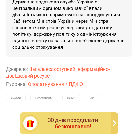
Державна податкова служба України є
центральним органом виконавчої влади,
діяльність якого спрямовується і координується
Кабінетом Міністрів України через Міністра
фінансів і який реалізує державну податкову
політику, державну політику з адміністрування
єдиного внеску на загальнообов’язкове державне
соціальне страхування
Джерело:
Загальнодоступний інформаційно-
довідковий ресурс
Рубрика:
Оподаткування
/
ПДФО
Доходи
Нерезиденти
ПДФО
ЗіР
30 днiв передплати
безкоштовно!