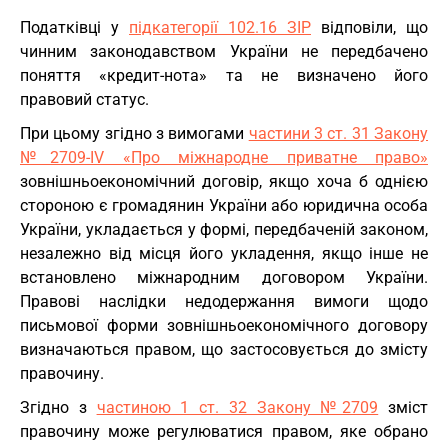
Податківці у
підкатегорії 102.16 ЗІР
відповіли, що
чинним законодавством України не передбачено
поняття «кредит-нота» та не визначено його
правовий статус.
При цьому згідно з вимогами
частини 3 ст. 31 Закону
№2709-IV «Про міжнародне приватне право»
зовнішньоекономічний договір, якщо хоча б однією
стороною є громадянин України або юридична особа
України, укладається у формі, передбаченій законом,
незалежно від місця його укладення, якщо інше не
встановлено міжнародним договором України.
Правові наслідки недодержання вимоги щодо
письмової форми зовнішньоекономічного договору
визначаються правом, що застосовується до змісту
правочину.
Згідно з
частиною 1 ст. 32 Закону №2709
зміст
правочину може регулюватися правом, яке обрано