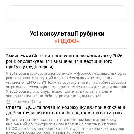
Усі консультації рубрики
«ПДФО»
Зменшення СК та виплата коштів засновникам у 2026
році: оподаткування і визначення інвестиційного
прибутку (аудіоверсія)
У 2018 році нараховані засновникам – фізособам дивіденди були
реінвестовані у статутний капітал без зміни часток, із них
сплачено ПДФО та ВЗ. Крім того, статутний капітал збільшувався
за рахунок нерозподіленого прибутку без нарахування дивідендів.
У 2026 році його планують зменшити та виплатити кошти
засновникам. Чи потрібно утримувати ПДФО та ВЗ?
07.08.2026
19
Сплата ПДФО та подання Розрахунку ЮО при включенні
до Реєстру великих платників податків протягом року
Великий платник податків, який протягом бюджетного року
включений до Реєстру великих платників податків, сплачує
ПДФО за місцем попереднього обліку, а Податковий розрахунок
подає за новим (основним) місцем обліку