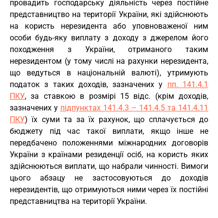
провадить господарську діяльність через постійне
представництво на території України, які здійснюють
на користь нерезидента або уповноваженої ним
особи будь-яку виплату з доходу з джерелом його
походження з України, отриманого таким
нерезидентом (у тому числі на рахунки нерезидента,
що ведуться в національній валюті), утримують
податок з таких доходів, зазначених у
пп. 141.4.1
ПКУ
, за ставкою в розмірі 15 відс. (крім доходів,
зазначених у
підпунктах 141.4.3 – 141.4.5 та 141.4.11
ПКУ
) їх суми та за їх рахунок, що сплачується до
бюджету під час такої виплати, якщо інше не
передбачено положеннями міжнародних договорів
України з країнами резиденції осіб, на користь яких
здійснюються виплати, що набрали чинності. Вимоги
цього абзацу не застосовуються до доходів
нерезидентів, що отримуються ними через їх постійні
представництва на території України.