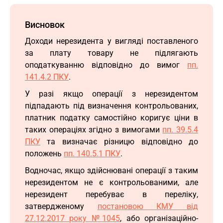
Висновок
Доходи нерезидента у вигляді поставленого
за плату товару не підлягають
оподаткуванню відповідно до вимог
пп.
141.4.2 ПКУ
.
У разі якщо операції з нерезидентом
підпадають під визначення контрольованих,
платник податку самостійно коригує ціни в
таких операціях згідно з вимогами
пп. 39.5.4
ПКУ
та визначає різницю відповідно до
положень
пп. 140.5.1 ПКУ
.
Водночас, якщо здійснювані операції з таким
нерезидентом не є контрольованими, але
нерезидент перебуває в переліку,
затвердженому
постановою КМУ від
27.12.2017 року №1045
, або організаційно-