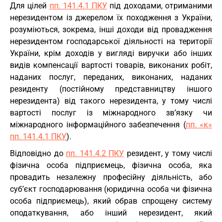
Для цілей
пп. 141.4.1 ПКУ
під доходами, отриманими
нерезидентом із джерелом їх походження з України,
розуміються, зокрема, інші доходи від провадження
нерезидентом господарської діяльності на території
України, крім доходів у вигляді виручки або інших
видів компенсації вартості товарів, виконаних робіт,
наданих послуг, переданих, виконаних, наданих
резиденту (постійному представництву іншого
нерезидента) від такого нерезидента, у тому числі
вартості послуг із міжнародного зв’язку чи
міжнародного інформаційного забезпечення (
пп. «к»
пп. 141.4.1 ПКУ
).
Відповідно до
пп. 141.4.2 ПКУ
резидент, у тому числі
фізична особа підприємець, фізична особа, яка
провадить незалежну професійну діяльність, або
суб’єкт господарювання (юридична особа чи фізична
особа підприємець), який обрав спрощену систему
оподаткування, або інший нерезидент, який