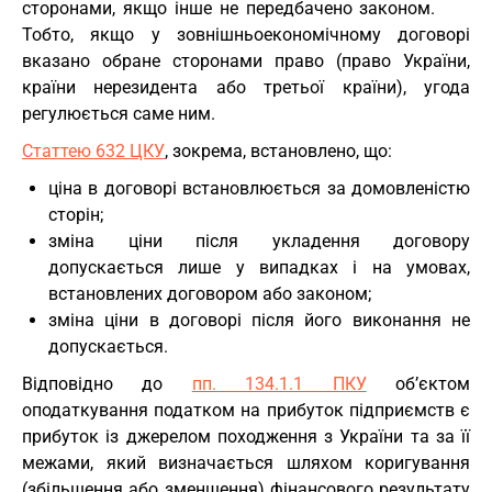
сторонами, якщо інше не передбачено законом.
Тобто, якщо у зовнішньоекономічному договорі
вказано обране сторонами право (право України,
країни нерезидента або третьої країни), угода
регулюється саме ним.
Статтею 632 ЦКУ
, зокрема, встановлено, що:
ціна в договорі встановлюється за домовленістю
сторін;
зміна ціни після укладення договору
допускається лише у випадках і на умовах,
встановлених договором або законом;
зміна ціни в договорі після його виконання не
допускається.
Відповідно до
пп. 134.1.1 ПКУ
об’єктом
оподаткування податком на прибуток підприємств є
прибуток із джерелом походження з України та за її
межами, який визначається шляхом коригування
(збільшення або зменшення) фінансового результату