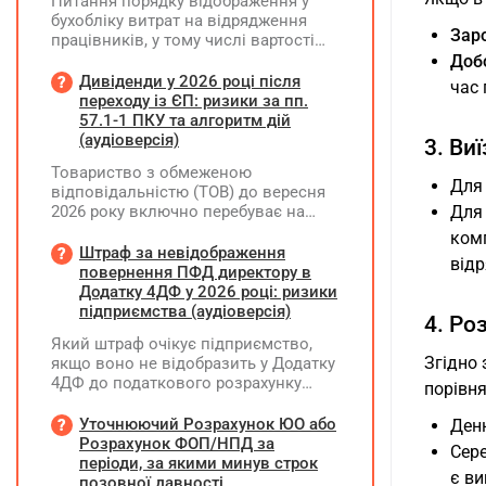
Питання порядку відображення у
бухобліку витрат на відрядження
Заро
працівників, у тому числі вартості
проживання в готелі, яке сплачено з
Добо
карткового рахунку працівника та
Дивіденди у 2026 році після
час 
підтвердження таких операцій
переходу із ЄП: ризики за пп.
первинними документами, належать
57.1-1 ПКУ та алгоритм дій
до компетенції Мінфіну
(аудіоверсія)
3. Ви
Товариство з обмеженою
Для 
відповідальністю (ТОВ) до вересня
2026 року включно перебуває на
Для 
спрощеній системі оподаткування
ком
(єдиний податок, 3 група, ставка 5%,
Штраф за невідображення
від
неплатник ПДВ). З 1 жовтня 2026
повернення ПФД директору в
року підприємство переходить на
Додатку 4ДФ у 2026 році: ризики
загальну систему оподаткування
підприємства (аудіоверсія)
4. Ро
(стає платником податку на
Який штраф очікує підприємство,
прибуток). За результатами
Згідно 
якщо воно не відобразить у Додатку
діяльності у періоді 2024–2025 років
4ДФ до податкового розрахунку
(під час перебування на спрощеній
порівня
повернення поворотної фінансової
системі) підприємство отримало
допомоги (ПФД) директору?
Уточнюючий Розрахунок ЮО або
Денн
чистий прибуток, сума
Розрахунок ФОП/НПД за
нерозподіленого прибутку в балансі
Сере
періоди, за якими минув строк
становить 18 млн грн. Наприкінці
є ви
позовної давності
2026 року (вже після переходу на