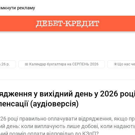
мкнути рекламу
.26 р.
📅 Календар бухгалтера на СЕРПЕНЬ 2026
☀️Що нас че
ядження у вихідний день у 2026 році
енсації (аудіоверсія)
026 році правильно оплачувати відрядження, якщо пр
ий день: коли виплачують лише добові, коли надають
ний розмір оплати відповідно до КЗпП?