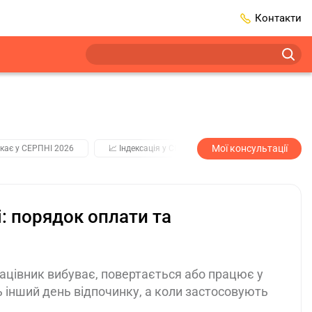
Контакти
Мої консультації
кає у СЕРПНІ 2026
📈 Індексація у СЕРПНІ
2️⃣0️⃣2️⃣7️⃣ Усі клю
: порядок оплати та
ацівник вибуває, повертається або працює у
 інший день відпочинку, а коли застосовують