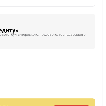
едиту»
ового, бухгалтерського, трудового, господарського