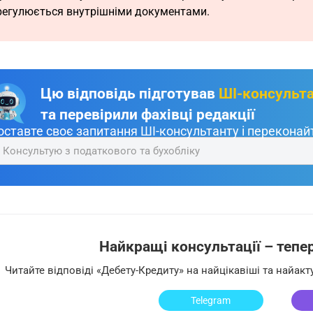
регулюється внутрішніми документами.
Цю відповідь підготував
ШІ-консульт
та перевірили фахівці редакції
оставте своє запитання ШІ-консультанту і переконайт
Консультую з податкового та бухобліку
Найкращі консультації – тепер 
Читайте відповіді «Дебету-Кредиту» на найцікавіші та найак
Telegram