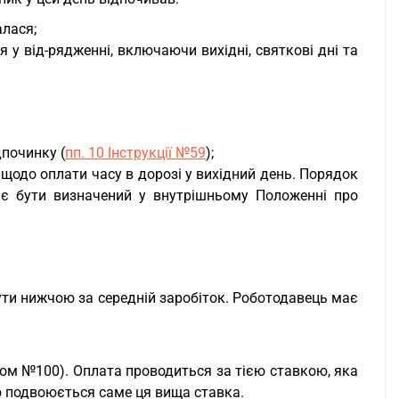
алася;
у від-рядженні, включаючи вихідні, святкові дні та
починку (
пп. 10 Інструкції №59
);
щодо оплати часу в дорозі у вихідний день. Порядок
ає бути визначений у внутрішньому Положенні про
бути нижчою за середній заробіток. Роботодавець має
дком №100). Оплата проводиться за тією ставкою, яка
то подвоюється саме ця вища ставка.