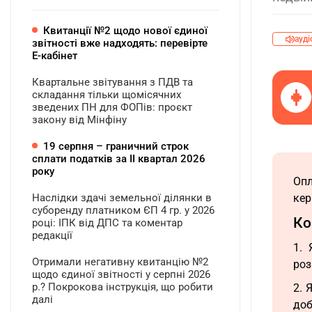
Квитанції №2 щодо нової єдиної
ауді
звітності вже надходять: перевірте
Е-кабінет
Квартальне звітування з ПДВ та
складання тільки щомісячних
зведених ПН для ФОПів: проєкт
закону від Мінфіну
19 серпня – граничний строк
сплати податків за ІI квартал 2026
року
Опл
Наслідки здачі земельної ділянки в
кер
суборенду платником ЄП 4 гр. у 2026
Ко
році: ІПК від ДПС та коментар
редакції
1. 
Отримали негативну квитанцію №2
роз
щодо єдиної звітності у серпні 2026
р.? Покрокова інструкція, що робити
2. 
далі
доб