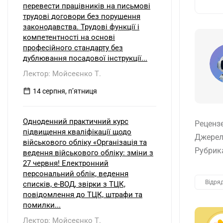
перевести працівників на письмові
трудові договори без порушення
законодавства. Трудові функції і
компетентності на основі
професійного стандарту без
дублювання посадової інструкції...
Лектор: Мойсеєнко Т.
14 серпня, пʼятниця
Одноденний практичний курс
Реценз
підвищення кваліфікації щодо
Джерел
військового обліку «Організація та
Рубрик
ведення військового обліку: зміни з
27 червня! Електронний
персональний облік, ведення
Відря
списків, е-ВОД, звірки з ТЦК,
повідомлення до ТЦК, штрафи та
помилки...
Лектор: Мойсеєнко Т.