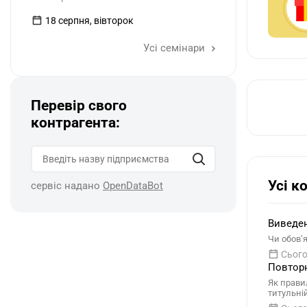
18 серпня, вівторок
Усі семінари
Перевір свого
контрагента:
Усі к
сервіс надано
OpenDataBot
Виведен
Чи обов’
Сього
Повторн
Як прави
титульні