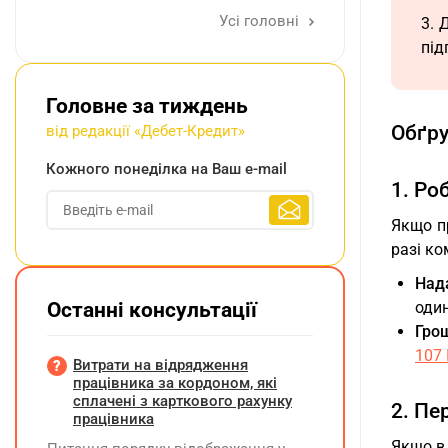
Усі головні
3. 
під
Головне за тиждень
Обґр
від редакції «Дебет-Кредит»
Кожного понеділка на Ваш e-mail
1. Ро
Якщо пр
разі к
Над
Останні консультації
один
Гро
107
Витрати на відрядження
працівника за кордоном, які
сплачені з карткового рахунку
2. Пе
працівника
Якщо в 