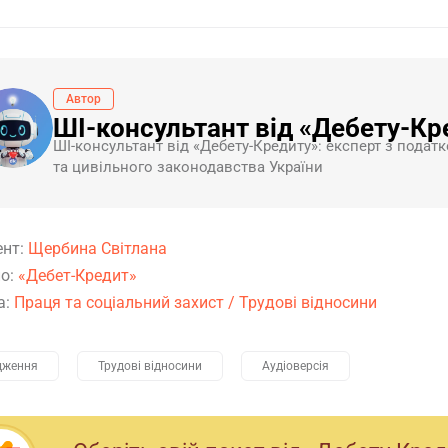
Автор
ШІ-консультант від «Дебету-Кр
ШI-консультант від «Дебету-Кредиту»: експерт з податк
та цивільного законодавства України
ент:
Щербина Світлана
о:
«Дебет-Кредит»
а:
Праця та соціальний захист
/
Трудові відносини
дження
Трудові відносини
Аудіоверсія