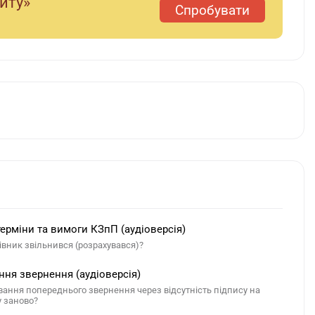
диту»
Спробувати
терміни та вимоги КЗпП (аудіоверсія)
івник звільнився (розрахувався)?
ня звернення (аудіоверсія)
вання попереднього звернення через відсутність підпису на
у заново?