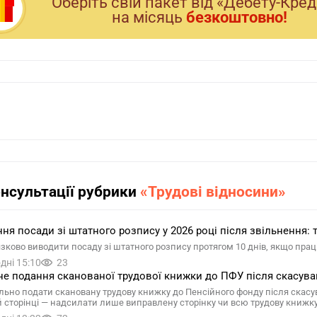
Оберiть свiй пакет вiд «Дебету-Кре
на мiсяць
безкоштовно!
онсультації рубрики
«Трудові відносини»
ня посади зі штатного розпису у 2026 році після звільнення: 
язково виводити посаду зі штатного розпису протягом 10 днів, якщо прац
дні 15:10
23
е подання сканованої трудової книжки до ПФУ після скасуван
льно подати скановану трудову книжку до Пенсійного фонду після скасу
й сторінці — надсилати лише виправлену сторінку чи всю трудову книжк