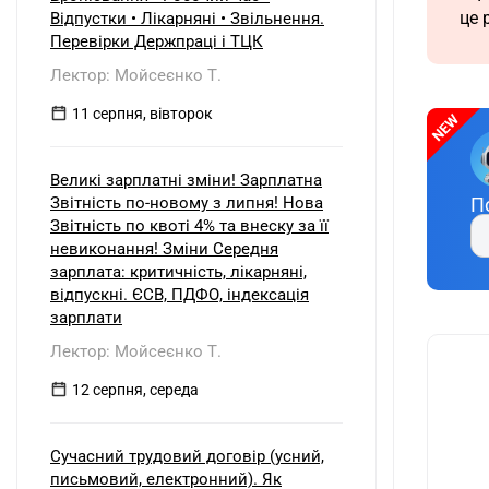
це 
Відпустки • Лікарняні • Звільнення.
Перевірки Держпраці і ТЦК
Лектор: Мойсеєнко Т.
11 серпня, вівторок
Великі зарплатні зміни! Зарплатна
Звітність по-новому з липня! Нова
П
Звітність по квоті 4% та внеску за її
невиконання! Зміни Середня
зарплата: критичність, лікарняні,
відпускні. ЄСВ, ПДФО, індексація
зарплати
Лектор: Мойсеєнко Т.
12 серпня, середа
Сучасний трудовий договір (усний,
письмовий, електронний). Як