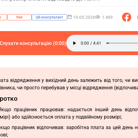
19.05.2026
1 489
о
free
ШІ-консультант
Слухати консультацію (0:00)
ата відрядження у вихідний день залежить від того, чи в
івника, чи просто перебував у місці відрядження (відпочива
ротко
Якщо працівник працював: надається інший день відпо
мірі) або здійснюється оплата у подвійному розмірі;
Якщо працівник відпочивав: заробітна плата за цей день 
ові;