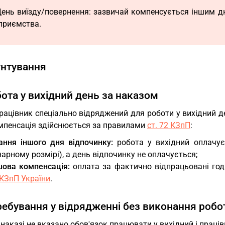
День виїзду/повернення: зазвичай компенсується іншим д
приємства.
унтування
бота у вихідний день за наказом
ацівник спеціально відряджений для роботи у вихідний де
омпенсація здійснюється за правилами
ст. 72 КЗпП
:
ання іншого дня відпочинку:
робота у вихідний оплачує
арному розмірі), а день відпочинку не оплачується;
шова компенсація:
оплата за фактично відпрацьовані годи
 КЗпП України
.
ребування у відрядженні без виконання робо
наказі не вказано обов'язок працювати у вихідний і праців