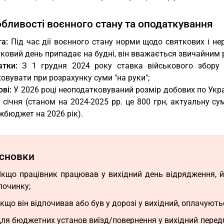
обливості воєнного стану та оподаткування
а:
Під час дії воєнного стану норми щодо святкових і нер
ковий день припадає на будні, він вважається звичайним 
атки:
З 1 грудня 2024 року ставка військового збору 
овувати при розрахунку суми "на руки";
ві:
У 2026 році неоподатковуваний розмір добових по Украї
 січня (станом на 2024-2025 рр. це 800 грн, актуальну су
жбюджет на 2026 рік).
сновки
Якщо працівник працював у вихідний день відрядження, 
починку;
Якщо він відпочивав або був у дорозі у вихідний, оплачують
Для бюджетних установ виїзд/повернення у вихідний перед