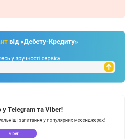
ант
від «Дебету-Кредиту»
есь у зручності сервісу
у Telegram та Viber!
туальніші запитання у популярних месенджерах!
Viber