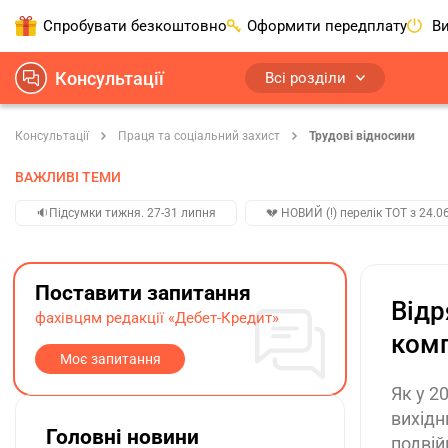
Спробувати безкоштовно
Оформити передплату
Ви
Консультації
Всі розділи
Консультації
Праця та соціальний захист
Трудові відносини
ВАЖЛИВІ ТЕМИ
🔉Підсумки тижня. 27-31 липня
💔 НОВИЙ (!) перелік ТОТ з 24.06
Поставити запитання
Відр
фахівцям редакції «Дебет-Кредит»
комп
Моє запитання
Як у 2
вихідн
Головні новини
подвій