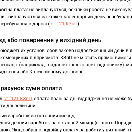
бітна плата:
не виплачується, оскільки робота не виконув
ві:
виплачуються за кожен календарний день перебування 
перебування в дорозі (
ст. 121 КЗпП
).
їзд або повернення у вихідний день
бюджетних установ: обов'язково надається інший день від
комерційних підприємств: КЗпП не містить прямої вимоги 
пенсації (наприклад, надання іншого дня відпочинку) м
рядження або Колективному договорі.
зрахунок суми оплати
зі
ст. 121 КЗпП
, оплата праці за дні відрядження не може 
ти дві величини:
ий заробіток за поточний місяць;
дньоденний заробіток за останні 2 місяці (згідно з Поря
щою. Якщо обрано подвійну оплату за роботу у вихідний, 