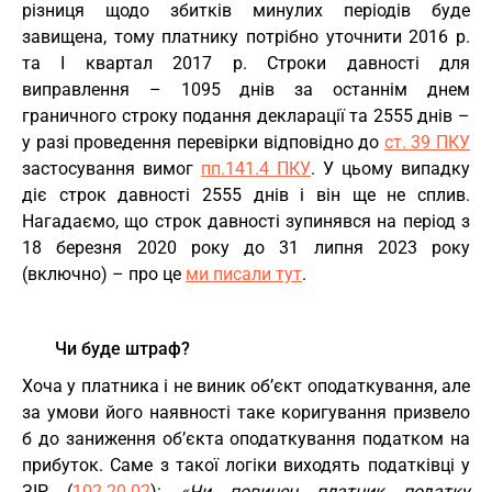
різниця щодо збитків минулих періодів буде
завищена, тому платнику потрібно уточнити 2016 р.
та І квартал 2017 р. Строки давності для
виправлення – 1095 днів за останнім днем
граничного строку подання декларації та 2555 днів –
у разі проведення перевірки відповідно до
ст. 39 ПКУ
застосування вимог
пп.141.4 ПКУ
. У цьому випадку
діє строк давності 2555 днів і він ще не сплив.
Нагадаємо, що строк давності зупинявся на період з
18 березня 2020 року до 31 липня 2023 року
(включно) – про це
ми писали тут
.
Чи буде штраф?
Хоча у платника і не виник об’єкт оподаткування, але
за умови його наявності таке коригування призвело
б до заниження об’єкта оподаткування податком на
прибуток. Саме з такої логіки виходять податківці у
ЗІР (
102.20.02
):
«Чи повинен платник податку