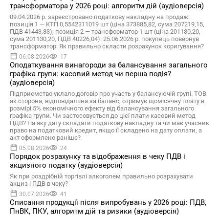
трансформатора у 2026 році: алгоритм дій (аудіоверсія)
09.04.2026 р. зареєстровано податкову накладну на продаж:
позиція 1 — КТП 0,5542311019 шт (ціна 373885,82, сума 207219,15,
ПДВ 41443,83); позиція 2 — трансформатор 1 шт (ціна 201130,20,
сума 201130,20, ПДВ 40226,04). 25.06.2026 р. покупець повернув
трансформатор. Як правильно скласти розрахунок коригування?
06.08.2026
17
Оподаткування винагороди за балансування загального
графіка групи: касовий метод чи перша подія?
(аудіоверсія)
Підприємство уклало договір про участь у балансуючій групі. ТОВ
як сторона, відповідальна за баланс, отримує щомісячну плату в
розмірі 5% економічного ефекту від балансування загального
графіка групи. Чи застосовується до цієї плати касовий метод
ПДВ? На яку дату складати податкову накладну та чи має учасник
право на податковий кредит, якщо її складено на дату оплати, а
акт оформлено раніше?
05.08.2026
24
Порядок розрахунку та відображення в чеку ПДВ і
акцизного податку (аудіоверсія)
Як при роздрібній торгівлі алкоголем правильно розрахувати
акциз і ПДВ в чеку?
30.07.2026
41
Списання продукції після випробувань у 2026 році: ПДВ,
ПнВК, ПКУ, алгоритм дій та ризики (аудіоверсія)