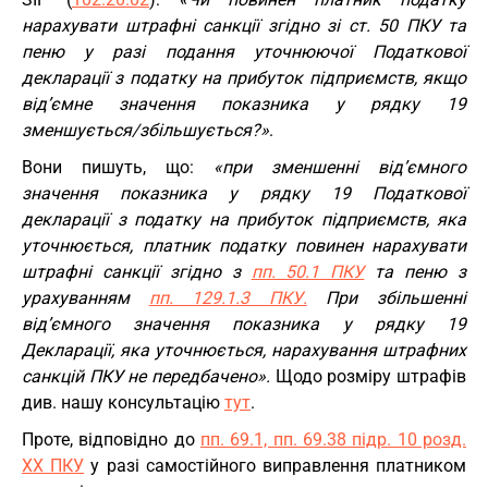
нарахувати штрафні санкції згідно зі ст. 50 ПКУ та
пеню у разі подання уточнюючої Податкової
декларації з податку на прибуток підприємств, якщо
від’ємне значення показника у рядку 19
зменшується/збільшується?»
.
Вони пишуть, що:
«при зменшенні від’ємного
значення показника у рядку 19 Податкової
декларації з податку на прибуток підприємств, яка
уточнюється, платник податку повинен нарахувати
штрафні санкції згідно з
пп. 50.1 ПКУ
та пеню з
урахуванням
пп. 129.1.3 ПКУ.
При збільшенні
від’ємного значення показника у рядку 19
Декларації, яка уточнюється, нарахування штрафних
санкцій ПКУ не передбачено».
Щодо розміру штрафів
див. нашу консультацію
тут
.
Проте, відповідно до
пп. 69.1, пп. 69.38 підр. 10 розд.
ХХ ПКУ
у разі самостійного виправлення платником