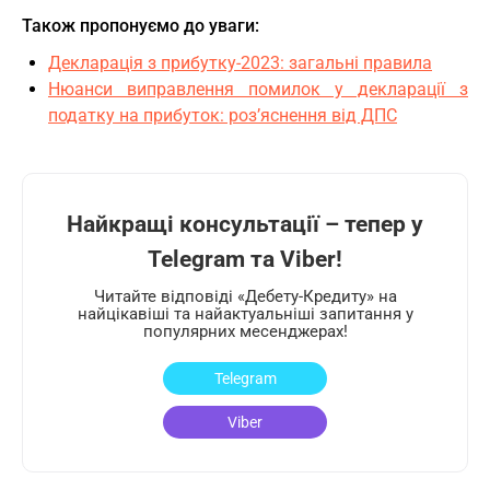
Також пропонуємо до уваги:
Декларація з прибутку-2023: загальні правила
Нюанси виправлення помилок у декларації з
податку на прибуток: розʼяснення від ДПС
Найкращі консультації – тепер у
Telegram та Viber!
Читайте відповіді «Дебету-Кредиту» на
найцікавіші та найактуальніші запитання у
популярних месенджерах!
Telegram
Viber