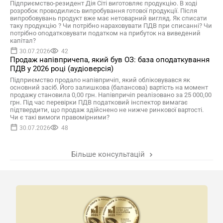
Підприємство-резидент Дія Сіті виготовляє продукцію. В ході
розробок проводились випробування готової продукції. Після
випробовувань продукт вже має нетоварний вигляд. Як списати
таку продукцію ? Чи потрібно нараховувати ПДВ при списанні? Чи
потрібно оподатковувати податком на прибуток на виведений
капітал?
30.07.2026
42
Продаж напівпричепа, який був ОЗ: база оподаткування
ПДВ у 2026 році (аудіоверсія)
Підприємство продало напівпричіп, який обліковувався як
основний засіб. Його залишкова (балансова) вартість на момент
продажу становила 0,00 грн. Напівпричіп реалізовано за 25 000,00
грн. Під час перевірки ПДВ податковий інспектор вимагає
підтвердити, що продаж здійснено не нижче ринкової вартості.
Чи є такі вимоги правомірними?
30.07.2026
48
Більше консультацій