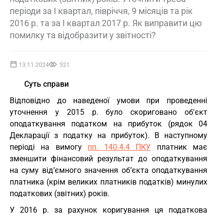
періоди за І квартал, півріччя, 9 місяців та рік
2016 р. та за І квартал 2017 р. Як виправити цю
помилку та відобразити у звітності?
13.11.2024
521
Суть справи
Відповідно до наведеної умови при проведенні
уточнення у 2015 р. було скориговано об'єкт
оподаткування податком на прибуток (рядок 04
Декларації з податку на прибуток). В наступному
періоді на вимогу
пп. 140.4.4 ПКУ
платник має
зменшити фінансовий результат до оподаткування
на суму від’ємного значення об’єкта оподаткування
платника (крім великих платників податків) минулих
податкових (звітних) років.
У 2016 р. за рахунок коригування ця податкова