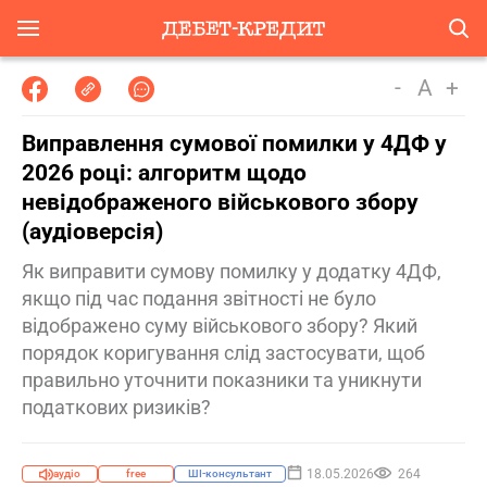
-
A
+
Виправлення сумової помилки у 4ДФ у
2026 році: алгоритм щодо
невідображеного військового збору
(аудіоверсія)
Як виправити сумову помилку у додатку 4ДФ,
якщо під час подання звітності не було
відображено суму військового збору? Який
порядок коригування слід застосувати, щоб
правильно уточнити показники та уникнути
податкових ризиків?
18.05.2026
264
аудіо
free
ШІ-консультант