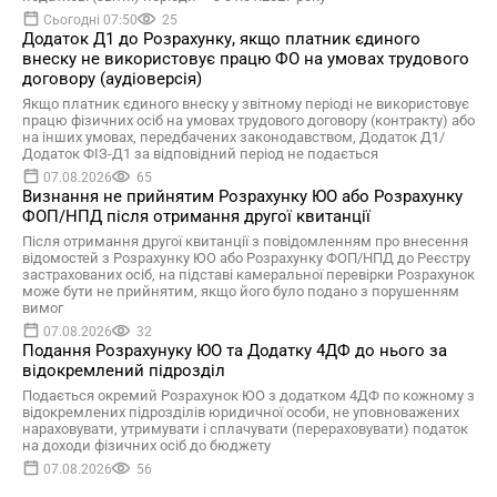
Сьогодні 07:50
25
Додаток Д1 до Розрахунку, якщо платник єдиного
внеску не використовує працю ФО на умовах трудового
договору (аудіоверсія)
Якщо платник єдиного внеску у звітному періоді не використовує
працю фізичних осіб на умовах трудового договору (контракту) або
на інших умовах, передбачених законодавством, Додаток Д1/
Додаток ФІЗ-Д1 за відповідний період не подається
07.08.2026
65
Визнання не прийнятим Розрахунку ЮО або Розрахунку
ФОП/НПД після отримання другої квитанції
Після отримання другої квитанції з повідомленням про внесення
відомостей з Розрахунку ЮО або Розрахунку ФОП/НПД до Реєстру
застрахованих осіб, на підставі камеральної перевірки Розрахунок
може бути не прийнятим, якщо його було подано з порушенням
вимог
07.08.2026
32
Подання Розрахунуку ЮО та Додатку 4ДФ до нього за
відокремлений підрозділ
Подається окремий Розрахунок ЮО з додатком 4ДФ по кожному з
відокремлених підрозділів юридичної особи, не уповноважених
нараховувати, утримувати і сплачувати (перераховувати) податок
на доходи фізичних осіб до бюджету
07.08.2026
56