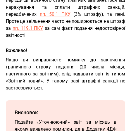
періоди дії воєнного стану, платник звільняється від
нарахування та сплати штрафних санкцій,
передбачених
пп. 50.1 ПКУ
(3% штрафу), та пені.
Проте це звільнення часто не поширюється на штраф
за
пп. 119.1 ПКУ
за сам факт подання недостовірної
звітності.
Важливо!
Якщо ви виправляєте помилку до закінчення
граничного строку подання (20 числа місяця,
наступного за звітним), слід подавати звіт із типом
«Звітний новий». У такому разі штрафні санкції не
застосовуються.
Висновок
Подайте «Уточнюючий» звіт за місяць в
якому виявлено помилки, де в Додатку 4ДФ