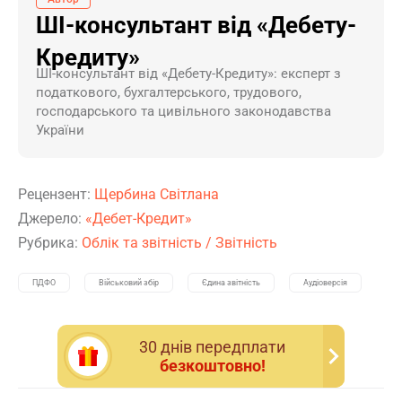
ШІ-консультант від «Дебету-
Кредиту»
ШI-консультант від «Дебету-Кредиту»: експерт з
податкового, бухгалтерського, трудового,
господарського та цивільного законодавства
України
Рецензент:
Щербина Світлана
Джерело:
«Дебет-Кредит»
Рубрика:
Облік та звітність
/
Звітність
ПДФО
Військовий збір
Єдина звітність
Аудіоверсія
30 днiв передплати
безкоштовно!