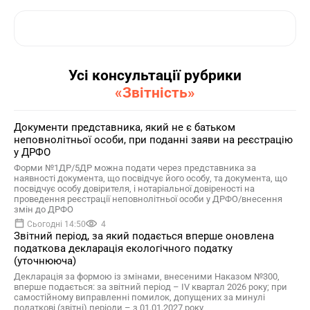
Усі консультації рубрики
«Звітність»
Документи представника, який не є батьком
неповнолітньої особи, при поданні заяви на реєстрацію
у ДРФО
Форми №1ДР/5ДР можна подати через представника за
наявності документа, що посвідчує його особу, та документа, що
посвідчує особу довірителя, і нотаріальної довіреності на
проведення реєстрації неповнолітньої особи у ДРФО/внесення
змін до ДРФО
Сьогодні 14:50
4
Звітний період, за який подається вперше оновлена
податкова декларація екологічного податку
(уточнююча)
Декларація за формою із змінами, внесеними Наказом №300,
вперше подається: за звітний період – ІV квартал 2026 року; при
самостійному виправленні помилок, допущених за минулі
податкові (звітні) періоди – з 01.01.2027 року