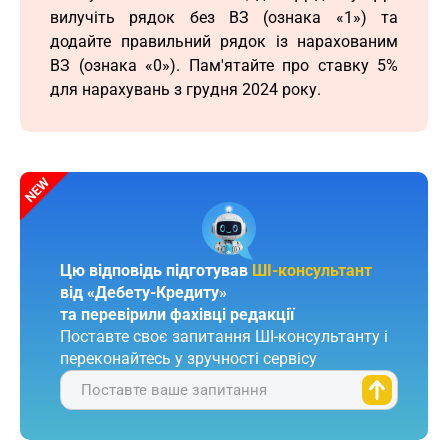
вилучіть рядок без ВЗ (ознака «1») та
додайте правильний рядок із нарахованим
ВЗ (ознака «0»). Пам'ятайте про ставку 5%
для нарахувань з грудня 2024 року.
Цю відповідь підготував
ШІ-консультант
від «Дебету-Кредиту»
та перевірили фахівці редакції
Поставте своє запитання ШІ-консультанту і
переконайтесь у зручності сервісу
Поставте ваше запитання