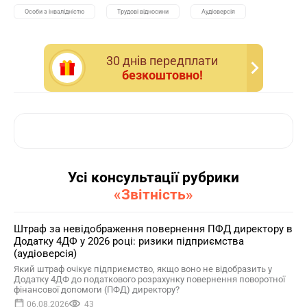
Особи з інвалідністю
Трудові відносини
Аудіоверсія
30 днiв передплати
безкоштовно!
Усі консультації рубрики
«Звітність»
Штраф за невідображення повернення ПФД директору в
Додатку 4ДФ у 2026 році: ризики підприємства
(аудіоверсія)
Який штраф очікує підприємство, якщо воно не відобразить у
Додатку 4ДФ до податкового розрахунку повернення поворотної
фінансової допомоги (ПФД) директору?
06.08.2026
43