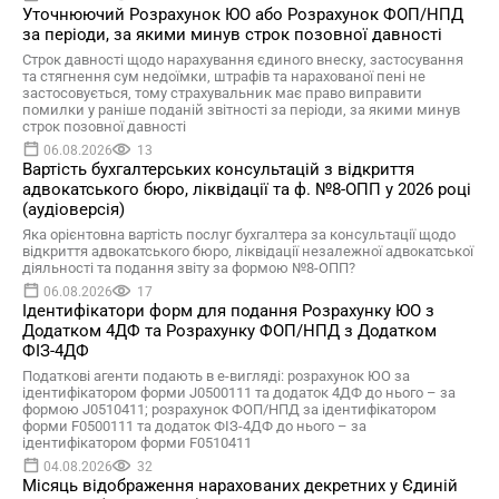
Уточнюючий Розрахунок ЮО або Розрахунок ФОП/НПД
за періоди, за якими минув строк позовної давності
Строк давності щодо нарахування єдиного внеску, застосування
та стягнення сум недоїмки, штрафів та нарахованої пені не
застосовується, тому страхувальник має право виправити
помилки у раніше поданій звітності за періоди, за якими минув
строк позовної давності
06.08.2026
13
Вартість бухгалтерських консультацій з відкриття
адвокатського бюро, ліквідації та ф. №8-ОПП у 2026 році
(аудіоверсія)
Яка орієнтовна вартість послуг бухгалтера за консультації щодо
відкриття адвокатського бюро, ліквідації незалежної адвокатської
діяльності та подання звіту за формою №8-ОПП?
06.08.2026
17
Ідентифікатори форм для подання Розрахунку ЮО з
Додатком 4ДФ та Розрахунку ФОП/НПД з Додатком
ФІЗ-4ДФ
Податкові агенти подають в е-вигляді: розрахунок ЮО за
ідентифікатором форми J0500111 та додаток 4ДФ до нього – за
формою J0510411; розрахунок ФОП/НПД за ідентифікатором
форми F0500111 та додаток ФІЗ-4ДФ до нього – за
ідентифікатором форми F0510411
04.08.2026
32
Місяць відображення нарахованих декретних у Єдиній