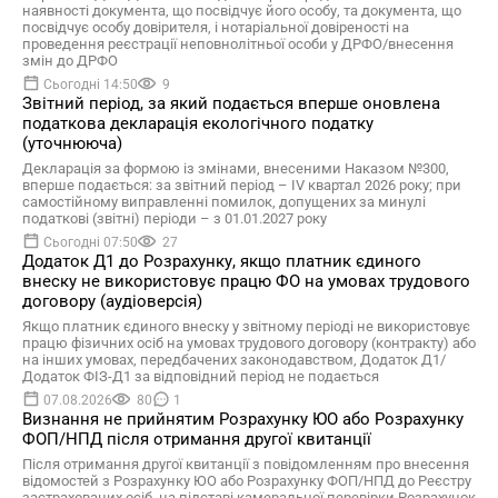
наявності документа, що посвідчує його особу, та документа, що
посвідчує особу довірителя, і нотаріальної довіреності на
проведення реєстрації неповнолітньої особи у ДРФО/внесення
змін до ДРФО
Сьогодні 14:50
9
Звітний період, за який подається вперше оновлена
податкова декларація екологічного податку
(уточнююча)
Декларація за формою із змінами, внесеними Наказом №300,
вперше подається: за звітний період – ІV квартал 2026 року; при
самостійному виправленні помилок, допущених за минулі
податкові (звітні) періоди – з 01.01.2027 року
Сьогодні 07:50
27
Додаток Д1 до Розрахунку, якщо платник єдиного
внеску не використовує працю ФО на умовах трудового
договору (аудіоверсія)
Якщо платник єдиного внеску у звітному періоді не використовує
працю фізичних осіб на умовах трудового договору (контракту) або
на інших умовах, передбачених законодавством, Додаток Д1/
Додаток ФІЗ-Д1 за відповідний період не подається
07.08.2026
80
1
Визнання не прийнятим Розрахунку ЮО або Розрахунку
ФОП/НПД після отримання другої квитанції
Після отримання другої квитанції з повідомленням про внесення
відомостей з Розрахунку ЮО або Розрахунку ФОП/НПД до Реєстру
застрахованих осіб, на підставі камеральної перевірки Розрахунок