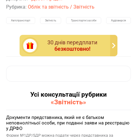
Рубрика:
Облік та звітність
/
Звітність
Автотранспорт
Звітність
Транспортні засоби
Аудіоверсія
30 днiв передплати
безкоштовно!
Усі консультації рубрики
«Звітність»
Документи представника, який не є батьком
неповнолітньої особи, при поданні заяви на реєстрацію
у ДРФО
Форми №1ДР/5ДР можна подати через представника за