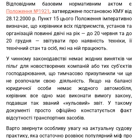
Відповідним базовим нормативним актом є
Положення №1921
, затверджене постановою КМУ від
28.12.2000 р. Пункт 15 цього Положення імперативно
визначає, що керівники всіх підприємств, установ та
організацій повинні двічі на рік — до 20 червня та до
20 грудня — звітувати про наявність техніки, її
технічний стан та осіб, які на ній працюють.
У чинному законодавстві немає жодних винятків чи
пільг для новостворених компаній або тих суб'єктів
господарювання, що тимчасово призупинили чи ще
не розпочали свою діяльність. Якщо на балансі
юридичної особи немає жодного автомобіля,
керівник все одно має виконати вимогу закону,
подавши так званий «нульовий» звіт. У такому
документі просто офіційно констатується факт
відсутності транспортних засобів.
Варто звернути особливу увагу на актуальну судову
практику, яка остаточно розвіює популярний міф про