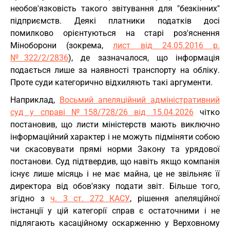
необов'язковість такого звітування для "безкінних"
підприємств. Деякі платники податків досі
помилково орієнтуються на старі роз'яснення
Міноборони (зокрема,
лист від 24.05.2016 р.
№322/2/2836
), де зазначалося, що інформація
подається лише за наявності транспорту на обліку.
Проте суди категорично відхиляють такі аргументи.
Наприклад,
Восьмий апеляційний адміністративний
суд у справі №158/728/26 від 15.04.2026
чітко
постановив, що листи міністерств мають виключно
інформаційний характер і не можуть підміняти собою
чи скасовувати прямі норми Закону та урядової
постанови. Суд підтвердив, що навіть якщо компанія
існує лише місяць і не має майна, це не звільняє її
директора від обов'язку подати звіт. Більше того,
згідно з
ч. 3 ст. 272 КАСУ
, рішення апеляційної
інстанції у цій категорії справ є остаточними і не
підлягають касаційному оскарженню у Верховному