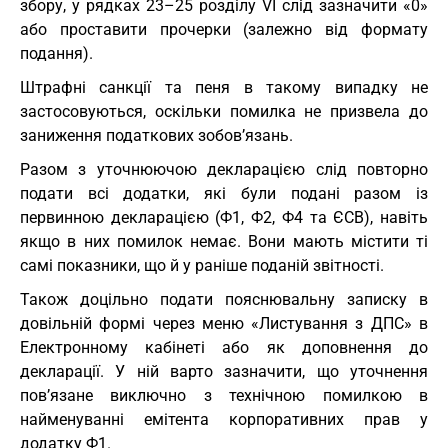
збору, у рядках 23–25 розділу VI слід зазначити «0»
або проставити прочерки (залежно від формату
подання).
Штрафні санкції та пеня в такому випадку не
застосовуються, оскільки помилка не призвела до
заниження податкових зобов’язань.
Разом з уточнюючою декларацією слід повторно
подати всі додатки, які були подані разом із
первинною декларацією (Ф1, Ф2, Ф4 та ЄСВ), навіть
якщо в них помилок немає. Вони мають містити ті
самі показники, що й у раніше поданій звітності.
Також доцільно подати пояснювальну записку в
довільній формі через меню «Листування з ДПС» в
Електронному кабінеті або як доповнення до
декларації. У ній варто зазначити, що уточнення
пов’язане виключно з технічною помилкою в
найменуванні емітента корпоративних прав у
додатку Ф1.