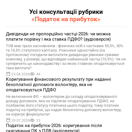
Усі консультації рубрики
«Податок на прибуток»
Дивіденди не пропорційно частці-2026: чи можна
платити порівну і яка ставка ПДФО? (аудіоверсія)
ТОВ має трьох засновників - фізичних осіб з частками 59,5%, 30%
та 10,5% статутного капіталу. Учасники одностайно (за
протоколом) погодили виплатити дивіденди рівними сумами
кожному, у розмірі, що відповідає найменшій частці (10,5%). Чи не
суперечить це законодавству і за якою ставкою оподатковується
така виплата?
03.08.2026
44
Коригування фінансового результату при наданні
безоплатної допомоги волонтеру, яка не
оподатковується ПДФО
Не включення ФО – волонтером до складу оподатковуваного
доходу допомоги, яка не підлягає оподаткуванню ПДФО, не
позбавляє його статусу платника цього податку, тому платник
податку на прибуток, що надає безоплатну допомогу волонтеру,
не коригує фінрезультат
29.07.2026
23
Податок на прибуток-2026: коригування після
скасування ПК з ПДВ (аудіоверсія)