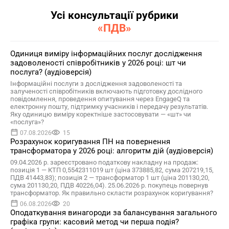
Усі консультації рубрики
«ПДВ»
Одиниця виміру інформаційних послуг дослідження
задоволеності співробітників у 2026 році: шт чи
послуга? (аудіоверсія)
Інформаційні послуги з дослідження задоволеності та
залученості співробітників включають підготовку дослідного
повідомлення, проведення опитування через EngageQ та
електронну пошту, підтримку учасників і передачу результатів.
Яку одиницю виміру коректніше застосовувати — «шт» чи
«послуга»?
07.08.2026
15
Розрахунок коригування ПН на повернення
трансформатора у 2026 році: алгоритм дій (аудіоверсія)
09.04.2026 р. зареєстровано податкову накладну на продаж:
позиція 1 — КТП 0,5542311019 шт (ціна 373885,82, сума 207219,15,
ПДВ 41443,83); позиція 2 — трансформатор 1 шт (ціна 201130,20,
сума 201130,20, ПДВ 40226,04). 25.06.2026 р. покупець повернув
трансформатор. Як правильно скласти розрахунок коригування?
06.08.2026
20
Оподаткування винагороди за балансування загального
графіка групи: касовий метод чи перша подія?