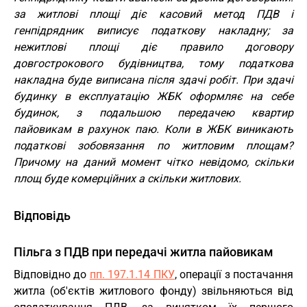
за житлові площі діє касовий метод ПДВ і
генпідрядник виписує податкову накладну; за
нежитлові площі діє правило договору
довгострокового будівництва, тому податкова
накладна буде виписана після здачі робіт. При здачі
будинку в експлуатацію ЖБК оформляє на себе
будинок, з подальшою передачею квартир
пайовикам в рахунок паю. Коли в ЖБК виникають
податкові зобовязання по житловим площам?
Причому на даний момент чітко невідомо, скільки
площ буде комерційних а скільки житлових.
Відповідь
Пільга з ПДВ при передачі житла пайовикам
Відповідно до
пп. 197.1.14 ПКУ
, операції з постачання
житла (об'єктів житлового фонду) звільняються від