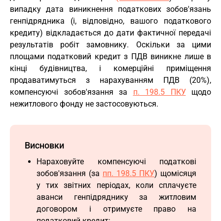
випадку дата виникнення податкових зобов'язань
генпідрядника (і, відповідно, вашого податкового
кредиту) відкладається до дати фактичної передачі
результатів робіт замовнику. Оскільки за цими
площами податковий кредит з ПДВ виникне лише в
кінці будівництва, і комерційні приміщення
продаватимуться з нарахуванням ПДВ (20%),
компенсуючі зобов'язання за
п. 198.5 ПКУ
щодо
нежитлового фонду не застосовуються.
Висновки
Нараховуйте компенсуючі податкові
зобов'язання (за
пп. 198.5 ПКУ
) щомісяця
у тих звітних періодах, коли сплачуєте
аванси генпідряднику за житловим
договором і отримуєте право на
податковий кредит;