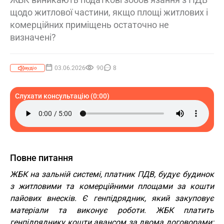
щодо житлової частини, якщо площі житлових і
комерційних приміщень остаточно не
визначені?
03.06.2026
90
8
аудіо
Слухати консультацію (0:00)
Повне питання
ЖБК на зальній системі, платник ПДВ, будує будинок
з житловими та комерційними площами за кошти
пайових внесків. Є генпідрядник, який закуповує
матеріали та виконує роботи. ЖБК платить
генпідряднику кошти авансом за двома договорами: