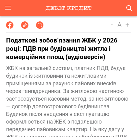
-
A
+
Податкові зобов’язання ЖБК у 2026
році: ПДВ при будівництві житла і
комерційних площ (аудіоверсія)
ЖБК на загальній системі, платник ПДВ, будує
будинок із житловими та нежитловими
приміщеннями за рахунок пайових внесків
через генпідрядника. За житловою частиною
застосовується касовий метод, за нежитловою
— договір довгострокового будівництва.
Будинок після введення в експлуатацію
оформлюється на ЖБК з подальшою
передачею пайовикам квартир. На яку дату у
ЖБК виникають податкові зобов’язання з ПДВ