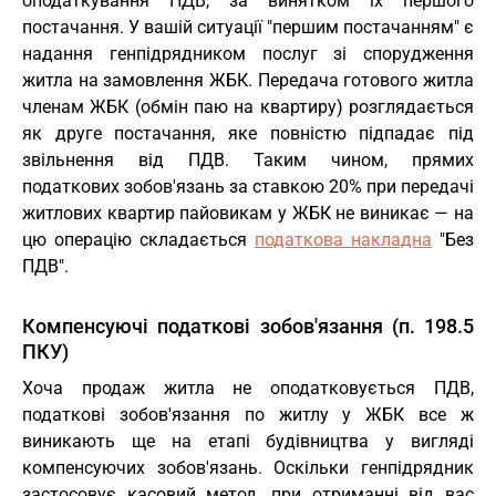
оподаткування ПДВ, за винятком їх першого
постачання. У вашій ситуації "першим постачанням" є
надання генпідрядником послуг зі спорудження
житла на замовлення ЖБК. Передача готового житла
членам ЖБК (обмін паю на квартиру) розглядається
як друге постачання, яке повністю підпадає під
звільнення від ПДВ. Таким чином, прямих
податкових зобов'язань за ставкою 20% при передачі
житлових квартир пайовикам у ЖБК не виникає — на
цю операцію складається
податкова накладна
"Без
ПДВ".
Компенсуючі податкові зобов'язання (п. 198.5
ПКУ)
Хоча продаж житла не оподатковується ПДВ,
податкові зобов'язання по житлу у ЖБК все ж
виникають ще на етапі будівництва у вигляді
компенсуючих зобов'язань. Оскільки генпідрядник
застосовує касовий метод, при отриманні від вас