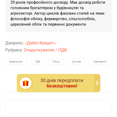
29 років професійного досвіду. Має досвід роботи
головним бухгалтером у будівництві та
агросекторі. Автор циклів фахових статей на теми:
філософія обліку, фермерство, сільгоспоблік,
церковний облік та первинні документи.
Джерело:
«Дебет-Кредит»
Рубрика:
Оподаткування
/
ПДВ
Будівництво
ПДВ
Пільги
Договір
Аудіоверсія
30 днiв передплати
безкоштовно!