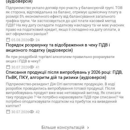
(аудіоверсія)
Підприємство уклало договір про участь у балансуючій групі. ТОВ
як сторона, відповідальна за баланс, отримує щомісячну плату в
розмірі 5% економічного ефекту від балансування загального
графіка групи. Чи застосовується до цієї плати касовий метод
ПДВ? На яку дату складати податкову накладну та чи має учасник
право на податковий кредит, якщо її складено на дату оплати, а
акт оформлено раніше?
05.08.2026
24
Порядок розрахунку та відображення в чеку ПДВ і
акцизного податку (аудіоверсія)
Як при роздрібній торгівлі алкоголем правильно розрахувати
акциз і ПДВ в чеку?
30.07.2026
41
Списання продукції після випробувань у 2026 році: ПДВ,
ПнВК, ПКУ, алгоритм дій та ризики (аудіоверсія)
Підприємство-резидент Дія Сіті виготовляє продукцію. В ході
розробок проводились випробування готової продукції. Після
випробовувань продукт вже має нетоварний вигляд. Як списати
таку продукцію ? Чи потрібно нараховувати ПДВ при списанні? Чи
потрібно оподатковувати податком на прибуток на виведений
капітал?
30.07.2026
42
Більше консультацій