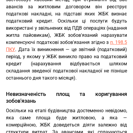
авансів за житловим договором він реєструє
податкові накладні, на підставі яких ЖБК визнає
податковий кредит. Оскільки ці послуги будуть
використані у звільнених від ПДВ операціях (надання
житла пайовикам), ЖБК зобов'язаний нарахувати
компенсуючі податкові зобов'язання згідно з
п. 198.5
ПКУ
. Дата їх виникнення — це звітний (податковий)
період, у якому у ЖБК виникло право на податковий
кредит (нарахування відбувається шляхом
складання зведеної податкової накладної не пізніше
останнього дня такого місяця).
Невизначеність площ та коригування
зобов'язань
Оскільки на етапі будівництва достеменно невідомо,
яка саме площа буде житловою, а яка —
комерційною, ЖБК доведеться діяти залежно від
структури витрат. За авансами, які сплачуються