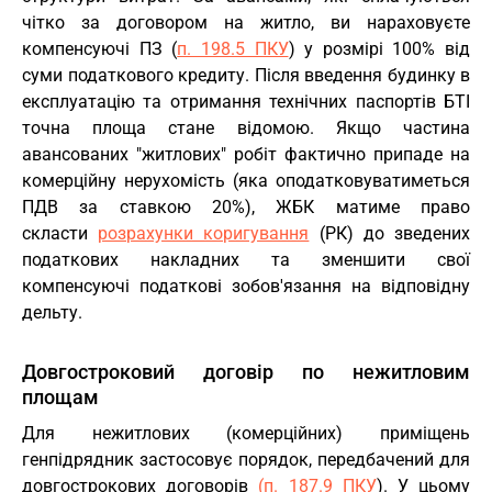
чітко за договором на житло, ви нараховуєте
компенсуючі ПЗ (
п. 198.5 ПКУ
) у розмірі 100% від
суми податкового кредиту. Після введення будинку в
експлуатацію та отримання технічних паспортів БТІ
точна площа стане відомою. Якщо частина
авансованих "житлових" робіт фактично припаде на
комерційну нерухомість (яка оподатковуватиметься
ПДВ за ставкою 20%), ЖБК матиме право
скласти
розрахунки коригування
(РК) до зведених
податкових накладних та зменшити свої
компенсуючі податкові зобов'язання на відповідну
дельту.
Довгостроковий договір по нежитловим
площам
Для нежитлових (комерційних) приміщень
генпідрядник застосовує порядок, передбачений для
довгострокових договорів
(п. 187.9 ПКУ
). У цьому