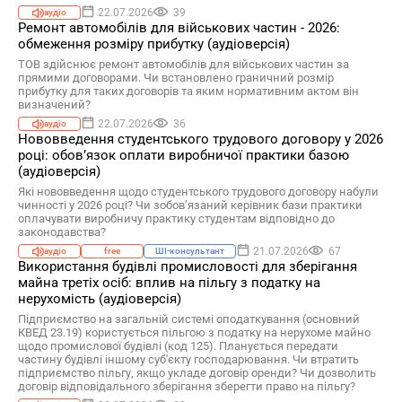
22.07.2026
39
аудіо
Ремонт автомобілів для військових частин - 2026:
обмеження розміру прибутку (аудіоверсія)
ТОВ здійснює ремонт автомобілів для військових частин за
прямими договорами. Чи встановлено граничний розмір
прибутку для таких договорів та яким нормативним актом він
визначений?
22.07.2026
36
аудіо
Нововведення студентського трудового договору у 2026
році: обов’язок оплати виробничої практики базою
(аудіоверсія)
Які нововведення щодо студентського трудового договору набули
чинності у 2026 році? Чи зобов’язаний керівник бази практики
оплачувати виробничу практику студентам відповідно до
законодавства?
21.07.2026
67
аудіо
free
ШІ-консультант
Використання будівлі промисловості для зберігання
майна третіх осіб: вплив на пільгу з податку на
нерухомість (аудіоверсія)
Підприємство на загальній системі оподаткування (основний
КВЕД 23.19) користується пільгою з податку на нерухоме майно
щодо промислової будівлі (код 125). Планується передати
частину будівлі іншому суб'єкту господарювання. Чи втратить
підприємство пільгу, якщо укладе договір оренди? Чи дозволить
договір відповідального зберігання зберегти право на пільгу?