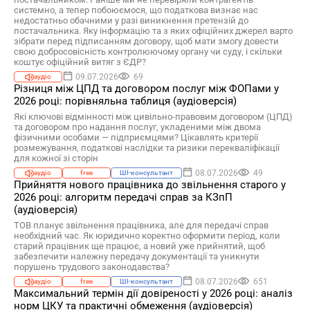
системно, а тепер побоюємося, що податкова визнає нас
недостатньо обачними у разі виникнення претензій до
постачальника. Яку інформацію та з яких офіційних джерел варто
зібрати перед підписанням договору, щоб мати змогу довести
свою добросовісність контролюючому органу чи суду, і скільки
коштує офіційний витяг з ЄДР?
09.07.2026
69
аудіо
Різниця між ЦПД та договором послуг між ФОПами у
2026 році: порівняльна таблиця (аудіоверсія)
Які ключові відмінності між цивільно-правовим договором (ЦПД)
та договором про надання послуг, укладеними між двома
фізичними особами — підприємцями? Цікавлять критерії
розмежування, податкові наслідки та ризики перекваліфікації
для кожної зі сторін
08.07.2026
49
аудіо
free
ШІ-консультант
Прийняття нового працівника до звільнення старого у
2026 році: алгоритм передачі справ за КЗпП
(аудіоверсія)
ТОВ планує звільнення працівника, але для передачі справ
необхідний час. Як юридично коректно оформити період, коли
старий працівник ще працює, а новий уже прийнятий, щоб
забезпечити належну передачу документації та уникнути
порушень трудового законодавства?
08.07.2026
651
аудіо
free
ШІ-консультант
Максимальний термін дії довіреності у 2026 році: аналіз
норм ЦКУ та практичні обмеження (аудіоверсія)