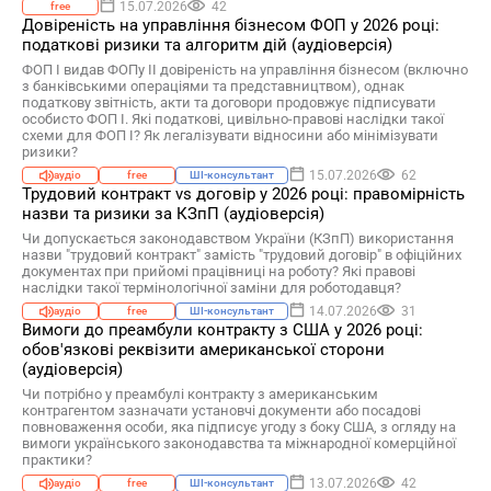
15.07.2026
42
free
Довіреність на управління бізнесом ФОП у 2026 році:
податкові ризики та алгоритм дій (аудіоверсія)
ФОП І видав ФОПу ІІ довіреність на управління бізнесом (включно
з банківськими операціями та представництвом), однак
податкову звітність, акти та договори продовжує підписувати
особисто ФОП І. Які податкові, цивільно-правові наслідки такої
схеми для ФОП І? Як легалізувати відносини або мінімізувати
ризики?
15.07.2026
62
аудіо
free
ШІ-консультант
Трудовий контракт vs договір у 2026 році: правомірність
назви та ризики за КЗпП (аудіоверсія)
Чи допускається законодавством України (КЗпП) використання
назви "трудовий контракт" замість "трудовий договір" в офіційних
документах при прийомі працівниці на роботу? Які правові
наслідки такої термінологічної заміни для роботодавця?
14.07.2026
31
аудіо
free
ШІ-консультант
Вимоги до преамбули контракту з США у 2026 році:
обов'язкові реквізити американської сторони
(аудіоверсія)
Чи потрібно у преамбулі контракту з американським
контрагентом зазначати установчі документи або посадові
повноваження особи, яка підписує угоду з боку США, з огляду на
вимоги українського законодавства та міжнародної комерційної
практики?
13.07.2026
42
аудіо
free
ШІ-консультант