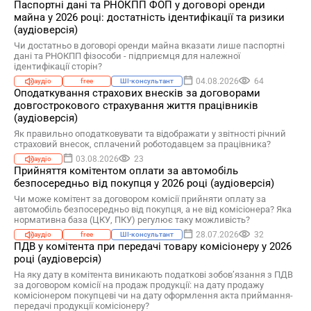
Паспортні дані та РНОКПП ФОП у договорі оренди
майна у 2026 році: достатність ідентифікації та ризики
(аудіоверсія)
Чи достатньо в договорі оренди майна вказати лише паспортні
дані та РНОКПП фізособи - підприємця для належної
ідентифікації сторін?
04.08.2026
64
аудіо
free
ШІ-консультант
Оподаткування страхових внесків за договорами
довгострокового страхування життя працівників
(аудіоверсія)
Як правильно оподатковувати та відображати у звітності річний
страховий внесок, сплачений роботодавцем за працівника?
03.08.2026
23
аудіо
Прийняття комітентом оплати за автомобіль
безпосередньо від покупця у 2026 році (аудіоверсія)
Чи може комітент за договором комісії прийняти оплату за
автомобіль безпосередньо від покупця, а не від комісіонера? Яка
нормативна база (ЦКУ, ПКУ) регулює таку можливість?
28.07.2026
32
аудіо
free
ШІ-консультант
ПДВ у комітента при передачі товару комісіонеру у 2026
році (аудіоверсія)
На яку дату в комітента виникають податкові зобов’язання з ПДВ
за договором комісії на продаж продукції: на дату продажу
комісіонером покупцеві чи на дату оформлення акта приймання-
передачі продукції комісіонеру?