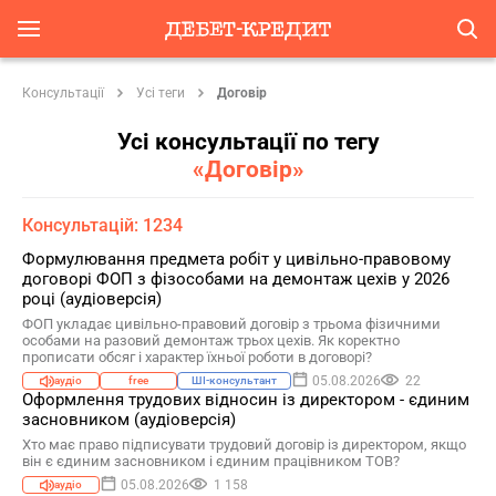
Консультації
Усі теги
Договір
Усі консультації по тегу
«Договір»
Консультацій: 1234
Формулювання предмета робіт у цивільно-правовому
договорі ФОП з фізособами на демонтаж цехів у 2026
році (аудіоверсія)
ФОП укладає цивільно-правовий договір з трьома фізичними
особами на разовий демонтаж трьох цехів. Як коректно
прописати обсяг і характер їхньої роботи в договорі?
05.08.2026
22
аудіо
free
ШІ-консультант
Оформлення трудових відносин із директором - єдиним
засновником (аудіоверсія)
Хто має право підписувати трудовий договір із директором, якщо
він є єдиним засновником і єдиним працівником ТОВ?
05.08.2026
1 158
аудіо