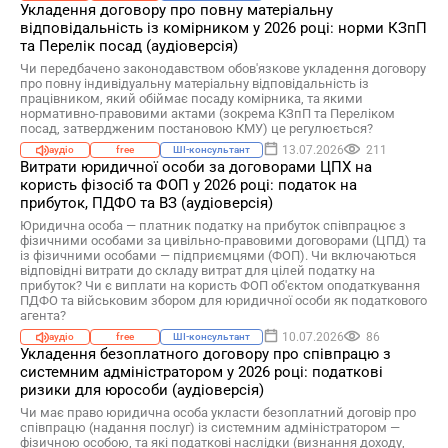
Укладення договору про повну матеріальну
відповідальність із комірником у 2026 році: норми КЗпП
та Перелік посад (аудіоверсія)
Чи передбачено законодавством обов'язкове укладення договору
про повну індивідуальну матеріальну відповідальність із
працівником, який обіймає посаду комірника, та якими
нормативно-правовими актами (зокрема КЗпП та Переліком
посад, затвердженим постановою КМУ) це регулюється?
13.07.2026
211
аудіо
free
ШІ-консультант
Витрати юридичної особи за договорами ЦПХ на
користь фізосіб та ФОП у 2026 році: податок на
прибуток, ПДФО та ВЗ (аудіоверсія)
Юридична особа — платник податку на прибуток співпрацює з
фізичними особами за цивільно-правовими договорами (ЦПД) та
із фізичними особами — підприємцями (ФОП). Чи включаються
відповідні витрати до складу витрат для цілей податку на
прибуток? Чи є виплати на користь ФОП об'єктом оподаткування
ПДФО та військовим збором для юридичної особи як податкового
агента?
10.07.2026
86
аудіо
free
ШІ-консультант
Укладення безоплатного договору про співпрацю з
системним адміністратором у 2026 році: податкові
ризики для юрособи (аудіоверсія)
Чи має право юридична особа укласти безоплатний договір про
співпрацю (надання послуг) із системним адміністратором —
фізичною особою, та які податкові наслідки (визнання доходу,