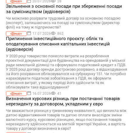
20.07.2026
28
аудіо
Звільнення з основної посади при збереженні посади
за сумісництвом (аудіоверсія)
Чи можливо розірвати трудовий договір за основною посадою
(експерт), залишаючись на посаді за сумісництвом (директор
філії) на тому ж підприємстві?
17.07.2026
862
аудіо
Припинення інвестиційного проєкту: облік та
оподаткування списання капітальних інвестицій
(аудіоверсія)
У 2020 році товариство понесло витрати на розроблення
проєктної документації для будівництва на орендованій у міської
ради земельній ділянці та сформувало податковий кредит з ПДВ.
У 2025 році договір оренди достроково розірвано, а відшкодування
за його розірвання обліковувалося на субрахунку 151. Чи потрібно
нараховувати податкові зобов'язання з ПДВ, як оформити
списання витрат, у якому періоді його здійснити та як
обліковувати таке відшкодування?
16.07.2026
41
аудіо
Визначення курсових різниць при постачанні товарів
нерезиденту за договором, укладеним у євро
Чи вважається різниця у гривневому еквіваленті, що виникла між
датою відвантаження товарів та датою оплати внаслідок зміни
валютного курсу, курсовою різницею, якщо постачання товарів
нерезиденту здійснюється на митній території України, а вартість
товару у договорі визначена в євро?