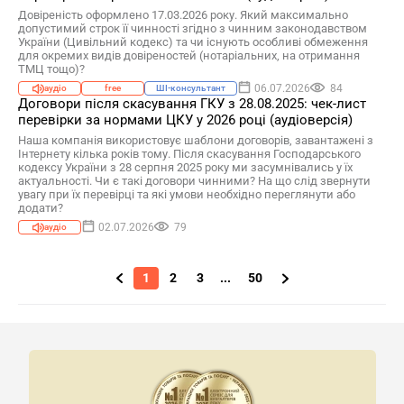
Довіреність оформлено 17.03.2026 року. Який максимально
допустимий строк її чинності згідно з чинним законодавством
України (Цивільний кодекс) та чи існують особливі обмеження
для окремих видів довіреностей (нотаріальних, на отримання
ТМЦ тощо)?
06.07.2026
84
аудіо
free
ШІ-консультант
Договори після скасування ГКУ з 28.08.2025: чек-лист
перевірки за нормами ЦКУ у 2026 році (аудіоверсія)
Наша компанія використовує шаблони договорів, завантажені з
Інтернету кілька років тому. Після скасування Господарського
кодексу України з 28 серпня 2025 року ми засумнівались у їх
актуальності. Чи є такі договори чинними? На що слід звернути
увагу при їх перевірці та які умови необхідно переглянути або
додати?
02.07.2026
79
аудіо
1
2
3
...
50