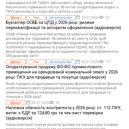
нарахування ЄСВ, ПДФО, військового збору, ризик визнання
безоплатно отриманих послуг об’єктом оподаткування згідно з
ПКУ) виникають у юрособи у зв’язку з цим?
10.07.2026
53
аудіо
free
ШІ-консультант
Бухгалтер ОСББ за ЦПД у 2026 році: ризики
перекваліфікації та алгоритм оформлення (аудіоверсія)
ОСББ планує залучити бухгалтера за цивільно-правовим
договором (не трудовим). Які вимоги до змісту ЦПД, щоб
уникнути ризику перекваліфікації у трудові відносини? Які
особливості нарахування та утримання ПДФО, ВЗ, ЄСВ з
винагороди, оформлення акта наданих послуг і відображення в
Об'єднаному звіті?
09.07.2026
177
аудіо
free
ШІ-консультант
Оподаткування продажу ФО-ФО промислового
приміщення на орендованій комунальній землі у 2026
році: ПКУ для продавця та покупця (аудіоверсія)
Який порядок оподаткування продажу фізичною особою фізичній
особі промислового приміщення, розміщеного на орендованій
земельній ділянці комунальної власності, для продавця та
покупця у 2026 році?
09.07.2026
36
аудіо
Належна обачність контрагента у 2026 році: ст. 112 ПКУ,
витяг з ЄДР за 124,80 грн та чек-лист перевірки
(аудіоверсія)
Наша компанія планує укласти договір на значну суму з новим
постачальником. Раніше ми не перевіряли контрагентів