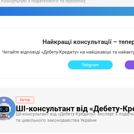
Консультую з податкового та бухобліку
Найкращі консультації – тепер 
Читайте відповіді «Дебету-Кредиту» на найцікавіші та найак
Telegram
Автор
ШІ-консультант від «Дебету-Кр
ШI-консультант від «Дебету-Кредиту»: експерт з податк
та цивільного законодавства України