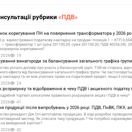
онсультації рубрики
«ПДВ»
нок коригування ПН на повернення трансформатора у 2026 році
6 р. зареєстровано податкову накладну на продаж: позиція 1 — КТП 0,5542
2 — трансформатор 1 шт (ціна 201130,20, сума 201130,20, ПДВ 40226,04). 
розрахунок коригування?
.2026
19
ування винагороди за балансування загального графіка групи:
ство уклало договір про участь у балансуючій групі. ТОВ як сторона, від
ного ефекту від балансування загального графіка групи. Чи застосовуєть
у накладну та чи має учасник право на податковий кредит, якщо її склад
.2026
24
 розрахунку та відображення в чеку ПДВ і акцизного податку (
оздрібній торгівлі алкоголем правильно розрахувати акциз і ПДВ в чеку?
.2026
41
я продукції після випробувань у 2026 році: ПДВ, ПнВК, ПКУ, ал
ство-резидент Дія Сіті виготовляє продукцію. В ході розробок проводили
нетоварний вигляд. Як списати таку продукцію ? Чи потрібно нараховув
 на виведений капітал?
.2026
42