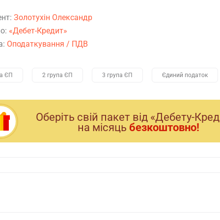
ент:
Золотухін Олександр
о:
«Дебет-Кредит»
а:
Оподаткування
/
ПДВ
па ЄП
2 група ЄП
3 група ЄП
Єдиний податок
Оберiть свiй пакет вiд «Дебету-Кре
на мiсяць
безкоштовно!