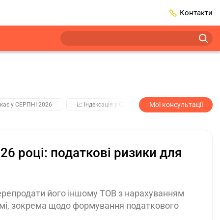
Контакти
Мої консультації
кає у СЕРПНІ 2026
📈 Індексація у СЕРПНІ
2️⃣0️⃣2️⃣7️⃣ Усі клю
026 році: податкові ризики для
перепродати його іншому ТОВ з нарахуванням
хемі, зокрема щодо формування податкового