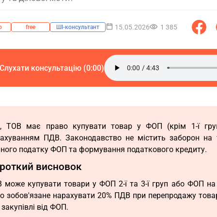
15.05.2026
1 385
о
free
ШІ-консультант
Слухати консультацію (0:00)
, ТОВ має право купувати товар у ФОП (крім 1-ї гру
ахуванням ПДВ. Законодавство не містить заборон на т
ного податку ФОП та формування податкового кредиту.
роткий висновок
 може купувати товари у ФОП 2-ї та 3-ї груп або ФОП на
о зобов'язане нарахувати 20% ПДВ при перепродажу товар
і закупівлі від ФОП.