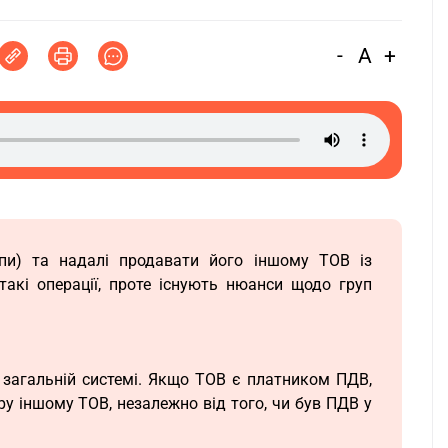
-
A
+
пи) та надалі продавати його іншому ТОВ із
акі операції, проте існують нюанси щодо груп
 загальній системі. Якщо ТОВ є платником ПДВ,
у іншому ТОВ, незалежно від того, чи був ПДВ у