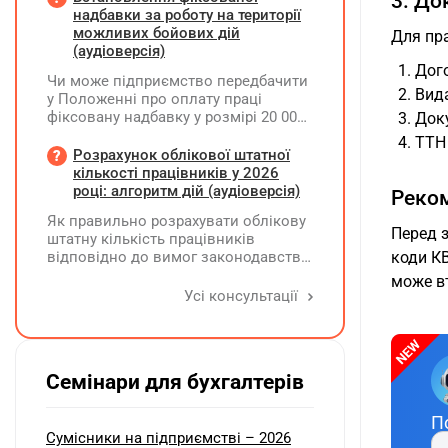
3. Д
станом на 01.01.2026 р.? Якщо до
надбавки за роботу на території
окремих верстатів групи 4
можливих бойових дій
Для пра
застосовується прискорена
(аудіоверсія)
амортизація, чи потрібно зазначати
Дого
Чи може підприємство передбачити
вартість усіх таких верстатів на
Вид
у Положенні про оплату праці
початок і кінець звітного періоду?
фіксовану надбавку у розмірі 20 000
Доку
При цьому щодо частини верстатів
грн за роботу на території можливих
рішення про застосування
ТТН 
бойових дій, якщо для окремих
Розрахунок облікової штатної
прискореної амортизації прийнято з
посад вона перевищуватиме 50%
кількості працівників у 2026
01.01.2025 р., а щодо інших — з
посадового окладу?
році: алгоритм дій (аудіоверсія)
01.01.2026 р.
Реко
Як правильно розрахувати облікову
Перед з
штатну кількість працівників
відповідно до вимог законодавства
коди КВ
у 2026 році?
може в
Усі консультації
Семінари для бухгалтерів
П
Сумісники на підприємстві – 2026