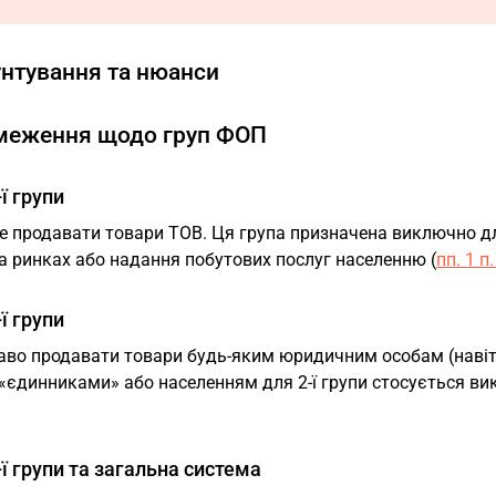
нтування та нюанси
бмеження щодо груп ФОП
ї групи
е продавати товари ТОВ. Ця група призначена виключно дл
а ринках або надання побутових послуг населенню (
пп. 1 п
ї групи
аво продавати товари будь-яким юридичним особам (навіть
«єдинниками» або населенням для 2-ї групи стосується вик
ї групи та загальна система