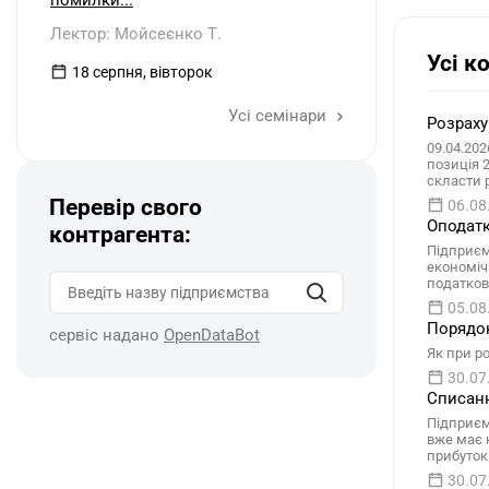
помилки...
Лектор: Мойсеєнко Т.
Усі к
18 серпня, вівторок
Усі семінари
Розраху
09.04.202
позиція 
скласти 
Перевір свого
06.08
Оподатк
контрагента:
Підприєм
економіч
податков
05.08
Порядок
сервіс надано
OpenDataBot
Як при р
30.07
Списанн
Підприєм
вже має 
прибуток
30.07