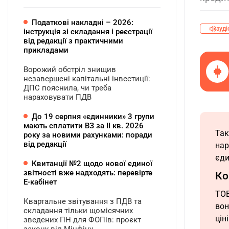
Податкові накладні – 2026:
ауді
інструкція зі складання і реєстрації
від редакції з практичними
прикладами
Ворожий обстріл знищив
незавершені капітальні інвестиції:
ДПС пояснила, чи треба
нараховувати ПДВ
До 19 серпня «єдинники» 3 групи
мають сплатити ВЗ за ІІ кв. 2026
Так
року за новими рахунками: поради
від редакції
нар
єди
Квитанції №2 щодо нової єдиної
звітності вже надходять: перевірте
Ко
Е-кабінет
ТОВ
Квартальне звітування з ПДВ та
вон
складання тільки щомісячних
цін
зведених ПН для ФОПів: проєкт