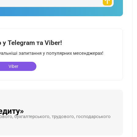
у Telegram та Viber!
туальніші запитання у популярних месенджерах!
Viber
едиту»
ового, бухгалтерського, трудового, господарського