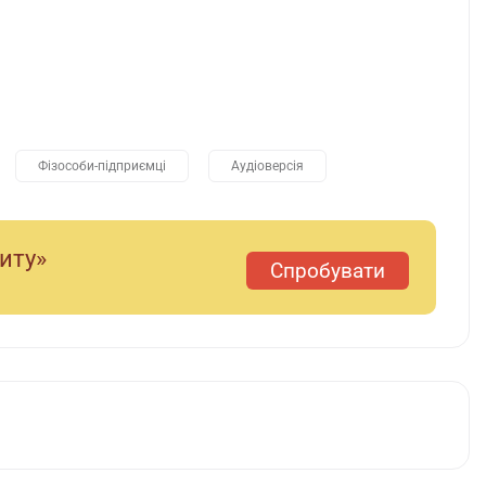
Фізособи-підприємці
Аудіоверсія
диту»
Спробувати