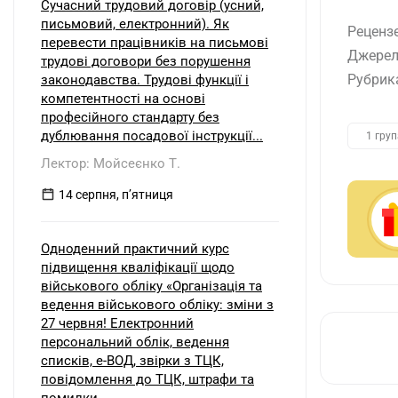
Сучасний трудовий договір (усний,
письмовий, електронний). Як
Реценз
перевести працівників на письмові
Джерел
трудові договори без порушення
Рубрик
законодавства. Трудові функції і
компетентності на основі
професійного стандарту без
дублювання посадової інструкції...
1 гру
Лектор: Мойсеєнко Т.
14 серпня, пʼятниця
Одноденний практичний курс
підвищення кваліфікації щодо
військового обліку «Організація та
ведення військового обліку: зміни з
27 червня! Електронний
персональний облік, ведення
списків, е-ВОД, звірки з ТЦК,
повідомлення до ТЦК, штрафи та