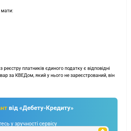
 мати:
 з реєстру платників єдиного податку є відповідні
ар за КВЕДом, який у нього не зареєстрований, він
ант
від «Дебету-Кредиту»
есь у зручності сервісу