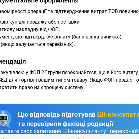
окументальне оформлення
вомірності операції та підтвердження витрат ТОВ повинно
вір купівлі-продажу або поставки;
аткову накладну від ФОП;
мент, що підтверджує оплату (банківська виписка);
(якщо залучається перевізник).
мендація
акупівлею у ФОП 2-ї групи переконайтеся, що в його витягу
ЕД для торгівлі вашим типом товару. Якщо ФОП продає тов
тратити право на спрощену систему.
Цю відповідь підготував
ШІ-консульт
та перевірили фахівці редакції
оставте своє запитання ШІ-консультанту і переконайт