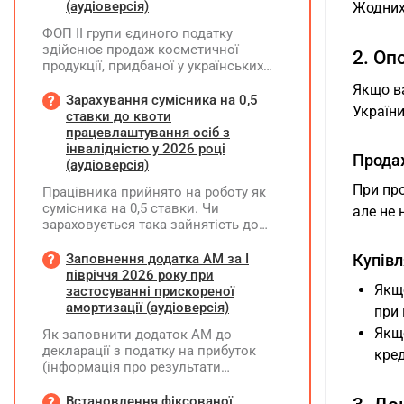
(аудіоверсія)
Жодних
ФОП ІІ групи єдиного податку
здійснює продаж косметичної
2. Оп
продукції, придбаної у українських
постачальників. Які саме документи
Якщо ва
потрібно вимагати від
Зарахування сумісника на 0,5
Україн
постачальника після 03.08.2026 року
ставки до квоти
у зв'язку з повним набранням
працевлаштування осіб з
чинності Технічного регламенту на
інвалідністю у 2026 році
Прода
косметичну продукцію,
(аудіоверсія)
затвердженого постановою КМУ від
При про
Працівника прийнято на роботу як
20.01.2021 р. №65?
сумісника на 0,5 ставки. Чи
але не 
зараховується така зайнятість до
ліміту (квоти) з працевлаштування
осіб з інвалідністю відповідно до
Заповнення додатка АМ за І
Купівл
вимог законодавства?
півріччя 2026 року при
Якщо
застосуванні прискореної
амортизації (аудіоверсія)
при 
Якщо
Як заповнити додаток АМ до
декларації з податку на прибуток
кред
(інформація про результати
амортизації за І півріччя 2026 року)?
Чи потрібно для цього брати дані
Встановлення фіксованої