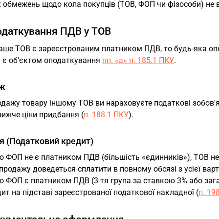
 обмежень щодо кола покупців (ТОВ, ФОП чи фізособи) не 
одаткування ПДВ у ТОВ
ше ТОВ є зареєстрованим платником ПДВ, то будь-яка опер
и є об'єктом оподаткування
пп. «а» п. 185.1 ПКУ
.
ж
дажу товару іншому ТОВ ви нараховуєте податкові зобов'яз
нижче ціни придбання (
п. 188.1 ПКУ
).
я (Податковий кредит)
 ФОП не є платником ПДВ (більшість «єдинників»), ТОВ н
продажу доведеться сплатити в повному обсязі з усієї варт
 ФОП є платником ПДВ (3-тя група за ставкою 3% або заг
ит на підставі зареєстрованої податкової накладної (
п. 19