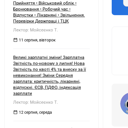
Прийняття • Військовий облік •
Бронювання • Робочий час •
Відпустки • Лікарняні • Звільнення.
Перевірки Держпраці і ТЦК
Лектор: Мойсеєнко Т.
11 серпня, вівторок
Великі зарплатні зміни! Зарплатна
Звітність по-новому з липня! Нова
Звітність по квоті 4% та внеску за її
невиконання! Зміни Середня
зарплата: критичність, лікарняні,
відпускні. ЄСВ, ПДФО, індексація
зарплати
Лектор: Мойсеєнко Т.
12 серпня, середа