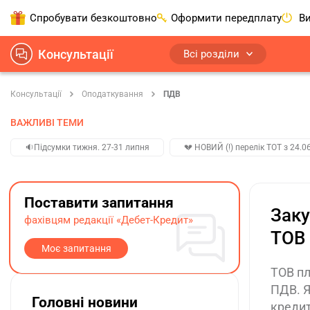
Спробувати безкоштовно
Оформити передплату
Ви
Консультації
Всі розділи
Консультації
Оподаткування
ПДВ
ВАЖЛИВІ ТЕМИ
🔉Підсумки тижня. 27-31 липня
💔 НОВИЙ (!) перелік ТОТ з 24.06
Поставити запитання
Заку
фахівцям редакції «Дебет-Кредит»
ТОВ 
Моє запитання
ТОВ пл
ПДВ. Я
Головні новини
кредит