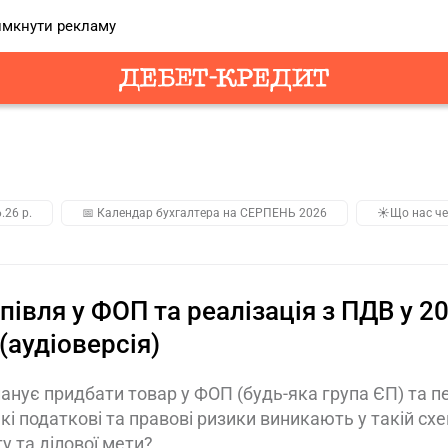
мкнути рекламу
.26 р.
📅 Календар бухгалтера на СЕРПЕНЬ 2026
☀️Що нас че
півля у ФОП та реалізація з ПДВ у 2
(аудіоверсія)
анує придбати товар у ФОП (будь-яка група ЄП) та 
кі податкові та правові ризики виникають у такій с
у та ділової мети?