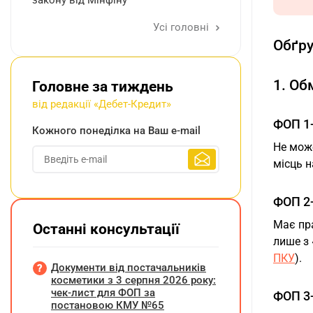
закону від Мінфіну
Усі головні
Обґру
1. О
Головне за тиждень
від редакції «Дебет-Кредит»
ФОП 1-
Кожного понеділка на Ваш e-mail
Не мож
місць н
ФОП 2-
Має пр
Останні консультації
лише з 
ПКУ
).
Документи від постачальників
косметики з 3 серпня 2026 року:
чек-лист для ФОП за
ФОП 3-
постановою КМУ №65