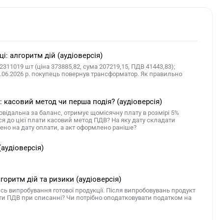
: алгоритм дій (аудіоверсія)
311019 шт (ціна 373885,82, сума 207219,15, ПДВ 41443,83);
25.06.2026 р. покупець повернув трансформатор. Як правильно
 касовий метод чи перша подія? (аудіоверсія)
повідальна за баланс, отримує щомісячну плату в розмірі 5%
ся до цієї плати касовий метод ПДВ? На яку дату складати
ено на дату оплати, а акт оформлено раніше?
аудіоверсія)
горитм дій та ризики (аудіоверсія)
сь випробування готової продукції. Після випробовувань продукт
ати ПДВ при списанні? Чи потрібно оподатковувати податком на