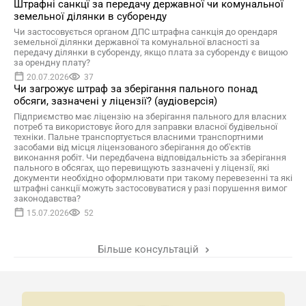
Штрафні санкцї за передачу державної чи комунальної
земельної ділянки в суборенду
Чи застосовується органом ДПС штрафна санкція до орендаря
земельної ділянки державної та комунальної власності за
передачу ділянки в суборенду, якщо плата за суборенду є вищою
за орендну плату?
20.07.2026
37
Чи загрожує штраф за зберігання пального понад
обсяги, зазначені у ліцензії? (аудіоверсія)
Підприємство має ліцензію на зберігання пального для власних
потреб та використовує його для заправки власної будівельної
техніки. Пальне транспортується власними транспортними
засобами від місця ліцензованого зберігання до об'єктів
виконання робіт. Чи передбачена відповідальність за зберігання
пального в обсягах, що перевищують зазначені у ліцензії, які
документи необхідно оформлювати при такому перевезенні та які
штрафні санкції можуть застосовуватися у разі порушення вимог
законодавства?
15.07.2026
52
Більше консультацій