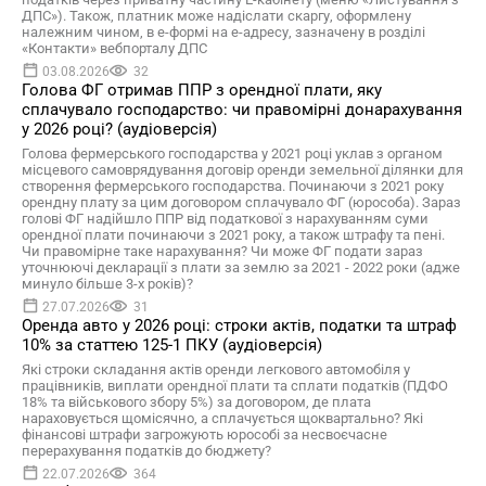
ДПС»). Також, платник може надіслати скаргу, оформлену
належним чином, в е-формі на е-адресу, зазначену в розділі
«Контакти» вебпорталу ДПС
03.08.2026
32
Голова ФГ отримав ППР з орендної плати, яку
сплачувало господарство: чи правомірні донарахування
у 2026 році? (аудіоверсія)
Голова фермерського господарства у 2021 році уклав з органом
місцевого самоврядування договір оренди земельної ділянки для
створення фермерського господарства. Починаючи з 2021 року
орендну плату за цим договором сплачувало ФГ (юрособа). Зараз
голові ФГ надійшло ППР від податкової з нарахуванням суми
орендної плати починаючи з 2021 року, а також штрафу та пені.
Чи правомірне таке нарахування? Чи може ФГ подати зараз
уточнюючі декларації з плати за землю за 2021 - 2022 роки (адже
минуло більше 3-х років)?
27.07.2026
31
Оренда авто у 2026 році: строки актів, податки та штраф
10% за статтею 125-1 ПКУ (аудіоверсія)
Які строки складання актів оренди легкового автомобіля у
працівників, виплати орендної плати та сплати податків (ПДФО
18% та військового збору 5%) за договором, де плата
нараховується щомісячно, а сплачується щоквартально? Які
фінансові штрафи загрожують юрособі за несвоєчасне
перерахування податків до бюджету?
22.07.2026
364