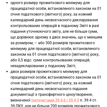
одного розміру прожиткового мінімуму для
працездатної особи, встановленого законом на 01
січня податкового (звітного) року, за кожний
календарний день несвоєчасного декларування
контрольованих операцій в поданому Звіті в разі
подання уточнюючого звіту, але не більше суми,
що дорівнює одному з двох значень, що є меншим
за розміром, – або 300 розмірів прожиткового
мінімуму для працездатної особи, встановленого
законом на 01 січня податкового (звітного) року,
або 0,5 відс. суми контрольованих операцій,
незадекларованих у поданому Звіті;
двох розмірів прожиткового мінімуму для
працездатної особи, встановленого законом на 01
січня податкового (звітного) року, за кожний
календарний день несвоєчасного подання
документації з трансфертного ціноутворення,
визначеної
підпунктами 39.4.6 і 39.4.9
п. 39.4 ст.
39 ПКУ, але не більше 200 розмірів прожиткового