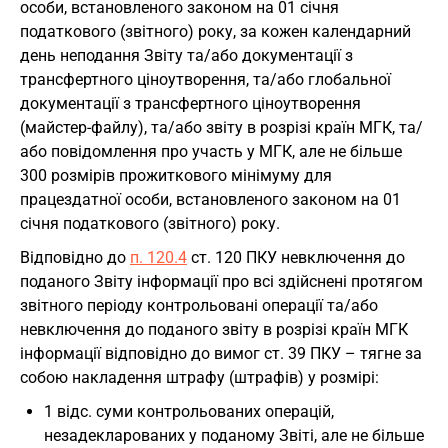
особи, встановленого законом на 01 січня
податкового (звітного) року, за кожен календарний
день неподання Звіту та/або документації з
трансфертного ціноутворення, та/або глобальної
документації з трансфертного ціноутворення
(майстер-файлу), та/або звіту в розрізі країн МГК, та/
або повідомлення про участь у МГК, але не більше
300 розмірів прожиткового мінімуму для
працездатної особи, встановленого законом на 01
січня податкового (звітного) року.
Відповідно до
п. 120.4
ст. 120 ПКУ невключення до
поданого Звіту інформації про всі здійснені протягом
звітного періоду контрольовані операції та/або
невключення до поданого звіту в розрізі країн МГК
інформації відповідно до вимог ст. 39 ПКУ – тягне за
собою накладення штрафу (штрафів) у розмірі:
1 відс. суми контрольованих операцій,
незадекларованих у поданому Звіті, але не більше