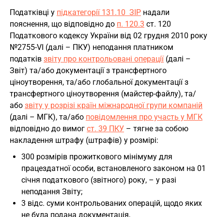
Податківці у
підкатегорії 131.10 ЗІР
надали
пояснення, що відповідно до
п. 120.3
ст. 120
Податкового кодексу України від 02 грудня 2010 року
№2755-VI (далі – ПКУ) неподання платником
податків
звіту про контрольовані операції
(далі –
Звіт) та/або документації з трансфертного
ціноутворення, та/або глобальної документації з
трансфертного ціноутворення (майстер-файлу), та/
або
звіту у розрізі країн міжнародної групи компаній
(далі – МГК), та/або
повідомлення про участь у МГК
відповідно до вимог
ст. 39 ПКУ
– тягне за собою
накладення штрафу (штрафів) у розмірі:
300 розмірів прожиткового мінімуму для
працездатної особи, встановленого законом на 01
січня податкового (звітного) року, – у разі
неподання Звіту;
3 відс. суми контрольованих операцій, щодо яких
не була подана документація,