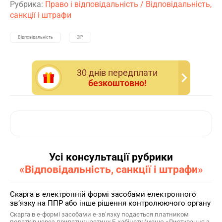
Рубрика:
Право і відповідальність
/
Відповідальність,
санкції і штрафи
Відповідальність
ЗіР
30 днiв передплати
безкоштовно!
Усі консультації рубрики
«Відповідальність, санкції і штрафи»
Скарга в електронній формі засобами електронного
зв’язку на ППР або інше рішення контролюючого органу
Скарга в е-формі засобами е-зв’язку подається платником
податків через приватну частину Е-кабінету (меню «Листування з