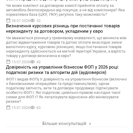
Чи може комітент за договором комісії прийняти оплату за
автомобіль безпосередньо від покупця, а не від комісіонера? Яка
нормативна база (ЦКУ, ПКУ) регулює таку можливість?
28.07.2026
32
Визначення курсових різниць при постачанні товарів
нерезиденту за договором, укладеним у євро
Чи вважається різниця у гривневому еквіваленті, що виникла між
датою відвантаження товарів та датою оплати внаслідок зміни
валютного курсу, курсовою різницею, якщо постачання товарів
нерезиденту здійснюється на митній території України, а вартість
товару у договорі визначена в євро?
15.07.2026
42
Довіреність на управління бізнесом ФОП у 2026 році:
податкові ризики та алгоритм дій (аудіоверсія)
ФОП І видав ФОПу ІІ довіреність на управління бізнесом (включно
з банківськими операціями та представництвом), однак
податкову звітність, акти та договори продовжує підписувати
особисто ФОП І. Які податкові, цивільно-правові наслідки такої
схеми для ФОП І? Як легалізувати відносини або мінімізувати
ризики?
15.07.2026
63
Більше консультацій