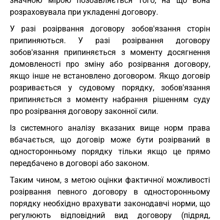
значною мірою позбавляється того, на що вона
розраховувала при укладенні договору.
У разі розірвання договору зобов'язання сторін
припиняються. У разі розірвання договору
зобов'язання припиняється з моменту досягнення
домовленості про зміну або розірвання договору,
якщо інше не встановлено договором. Якщо договір
розривається у судовому порядку, зобов'язання
припиняється з моменту набрання рішенням суду
про розірвання договору законної сили.
Із системного аналізу вказаних вище норм права
вбачається, що договір може бути розірваний в
односторонньому порядку тільки якщо це прямо
передбачено в договорі або законом.
Таким чином, з метою оцінки фактичної можливості
розірвання певного договору в односторонньому
порядку необхідно врахувати законодавчі норми, що
регулюють відповідний вид договору (підряд,