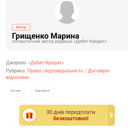
Автор
Грищенко Марина
позаштатний автор редакції «Дебет-Кредит»
Джерело:
«Дебет-Кредит»
Рубрика:
Право і відповідальність
/
Договірні
відносини
Договір
Аудіоверсія
30 днiв передплати
безкоштовно!