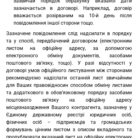
зазвичай порядок обрахунку вказаної дати
зазначається в договорі. Наприклад, договір
вважається розірваним на 10-й день після
повідомлення іншої сторони тощо.
Зазначене повідомлення слід надсилати в порядку
та у спосіб, передбачений договором (електронним
листом на офіційну адресу, за допомогою
електронного обміну документів, засобами
поштового зв’язку, тощо). У разі відсутності у
договорі умов офіційного листування між сторонами
рекомендуємо надіслати останній лист звичайним
для Ваших правовідносин способом обміну листами
та додаткового в обов’язковому порядку засобами
поштового зв’язку на офіційну адресу
місцезнаходження Вашого контрагента, зазначену у
Єдиному державному реєстрі юридичних осіб,
фізичних осіб – підприємців та громадських
формувань цінним листом з описом вкладеного та
продублювати вказаний лист на офіційну електронну