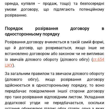
оренда, купівля – продаж, тощо) та безпосередні
умови договору, що підлягають потенційному
розірванню.
Порядок розірвання договору в
односторонньому порядку
Розірвання договору вчиняється в такій самій формі,
що й договір, що розривається, якщо інше не
встановлено договором або законом чи не випливає
із звичаїв ділового обороту (ділового обігу) (
ст.654
ЦКУ
).
За загальним правилом та звичаєм ділового обороту
(ділового обігу), якщо розірвання договору
здійснюється в односторонньому порядку, то воно
передбачає повідомлення іншої сторони договору
про таке розірвання відповідним листом. Укладання
додаткової угоди не передбачається, оскільки
остання обумовлює підпис обох сторін, одна з яких