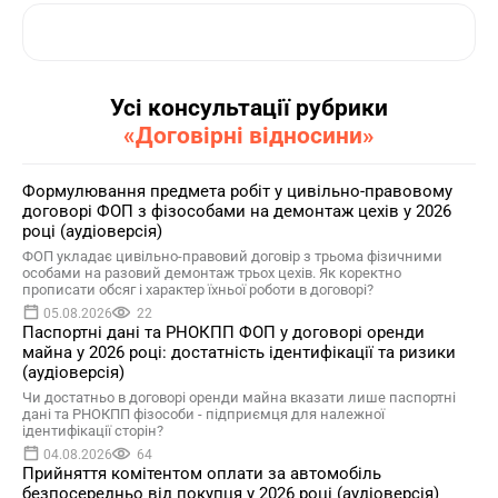
Усі консультації рубрики
«Договірні відносини»
Формулювання предмета робіт у цивільно-правовому
договорі ФОП з фізособами на демонтаж цехів у 2026
році (аудіоверсія)
ФОП укладає цивільно-правовий договір з трьома фізичними
особами на разовий демонтаж трьох цехів. Як коректно
прописати обсяг і характер їхньої роботи в договорі?
05.08.2026
22
Паспортні дані та РНОКПП ФОП у договорі оренди
майна у 2026 році: достатність ідентифікації та ризики
(аудіоверсія)
Чи достатньо в договорі оренди майна вказати лише паспортні
дані та РНОКПП фізособи - підприємця для належної
ідентифікації сторін?
04.08.2026
64
Прийняття комітентом оплати за автомобіль
безпосередньо від покупця у 2026 році (аудіоверсія)