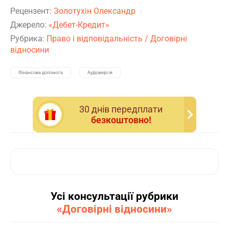
Рецензент:
Золотухін Олександр
Джерело:
«Дебет-Кредит»
Рубрика:
Право і відповідальність
/
Договірні
відносини
Фінансова допомога
Аудіоверсія
30 днiв передплати
безкоштовно!
Усі консультації рубрики
«Договірні відносини»