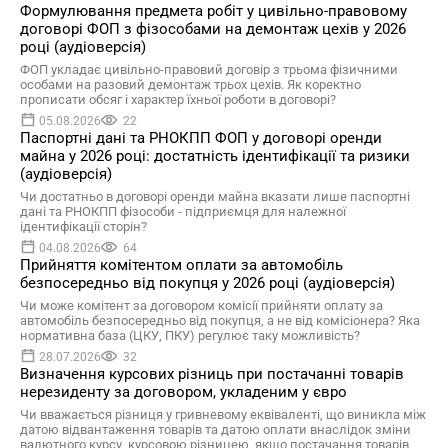
Формулювання предмета робіт у цивільно-правовому
договорі ФОП з фізособами на демонтаж цехів у 2026
році (аудіоверсія)
ФОП укладає цивільно-правовий договір з трьома фізичними
особами на разовий демонтаж трьох цехів. Як коректно
прописати обсяг і характер їхньої роботи в договорі?
05.08.2026
22
Паспортні дані та РНОКПП ФОП у договорі оренди
майна у 2026 році: достатність ідентифікації та ризики
(аудіоверсія)
Чи достатньо в договорі оренди майна вказати лише паспортні
дані та РНОКПП фізособи - підприємця для належної
ідентифікації сторін?
04.08.2026
64
Прийняття комітентом оплати за автомобіль
безпосередньо від покупця у 2026 році (аудіоверсія)
Чи може комітент за договором комісії прийняти оплату за
автомобіль безпосередньо від покупця, а не від комісіонера? Яка
нормативна база (ЦКУ, ПКУ) регулює таку можливість?
28.07.2026
32
Визначення курсових різниць при постачанні товарів
нерезиденту за договором, укладеним у євро
Чи вважається різниця у гривневому еквіваленті, що виникла між
датою відвантаження товарів та датою оплати внаслідок зміни
валютного курсу, курсовою різницею, якщо постачання товарів