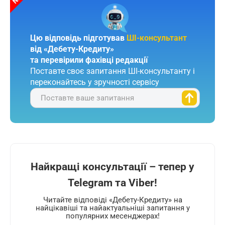
Цю відповідь підготував
ШІ-консультант
від «Дебету-Кредиту»
та перевірили фахівці редакції
Поставте своє запитання ШІ-консультанту і
переконайтесь у зручності сервісу
Поставте ваше запитання
Найкращі консультації – тепер у
Telegram та Viber!
Читайте відповіді «Дебету-Кредиту» на
найцікавіші та найактуальніші запитання у
популярних месенджерах!