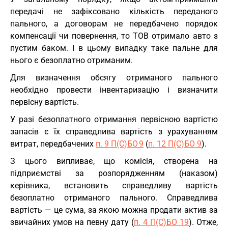
передачі не зафіксовано кількість переданого
пального, а договорам не передбачено порядок
компенсації чи повернення, то ТОВ отримало авто з
пустим баком. І в цьому випадку таке пальне для
нього є безоплатно отриманим.
Для визначення обсягу отриманого пального
необхідно провести інвентаризацію і визначити
первісну вартість.
У разі безоплатного отримання первісною вартістю
запасів є їх справедлива вартість з урахуванням
витрат, передбачених
п. 9 П(С)БО 9
(
п. 12 П(С)БО 9
).
З цього випливає, що комісія, створена на
підприємстві за розпорядженням (наказом)
керівника, встановить справедливу вартість
безоплатно отриманого пального. Справедлива
вартість — це сума, за якою можна продати актив за
звичайних умов на певну дату (
п. 4 П(С)БО 19
). Отже,