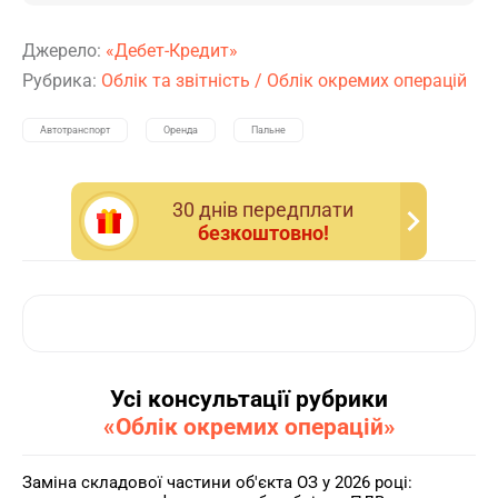
Джерело:
«Дебет-Кредит»
Рубрика:
Облік та звітність
/
Облік окремих операцій
Автотранспорт
Оренда
Пальне
30 днiв передплати
безкоштовно!
Усі консультації рубрики
«Облік окремих операцій»
Заміна складової частини об'єкта ОЗ у 2026 році: