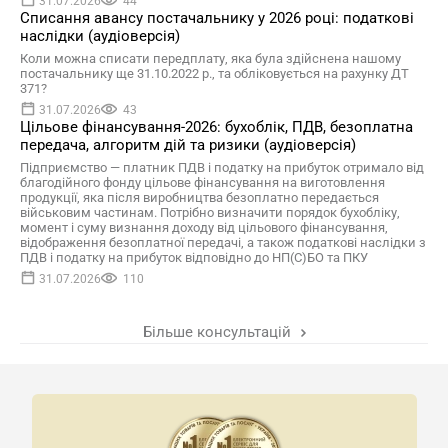
31.07.2026
44
Списання авансу постачальнику у 2026 році: податкові
наслідки (аудіоверсія)
Коли можна списати передплату, яка була здійснена нашому
постачальнику ще 31.10.2022 р., та обліковується на рахунку ДТ
371?
31.07.2026
43
Цільове фінансування-2026: бухоблік, ПДВ, безоплатна
передача, алгоритм дій та ризики (аудіоверсія)
Підприємство — платник ПДВ і податку на прибуток отримало від
благодійного фонду цільове фінансування на виготовлення
продукції, яка після виробництва безоплатно передається
військовим частинам. Потрібно визначити порядок бухобліку,
момент і суму визнання доходу від цільового фінансування,
відображення безоплатної передачі, а також податкові наслідки з
ПДВ і податку на прибуток відповідно до НП(С)БО та ПКУ
31.07.2026
110
Більше консультацій