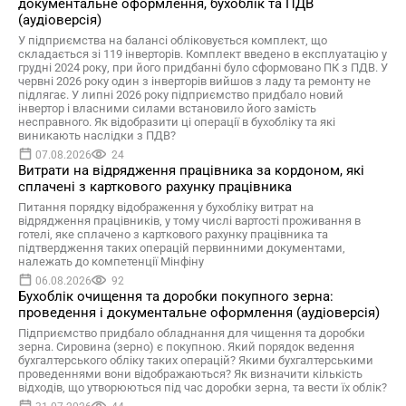
документальне оформлення, бухоблік та ПДВ
(аудіоверсія)
У підприємства на балансі обліковується комплект, що
складається зі 119 інверторів. Комплект введено в експлуатацію у
грудні 2024 року, при його придбанні було сформовано ПК з ПДВ. У
червні 2026 року один з інверторів вийшов з ладу та ремонту не
підлягає. У липні 2026 року підприємство придбало новий
інвертор і власними силами встановило його замість
несправного. Як відобразити ці операції в бухобліку та які
виникають наслідки з ПДВ?
07.08.2026
24
Витрати на відрядження працівника за кордоном, які
сплачені з карткового рахунку працівника
Питання порядку відображення у бухобліку витрат на
відрядження працівників, у тому числі вартості проживання в
готелі, яке сплачено з карткового рахунку працівника та
підтвердження таких операцій первинними документами,
належать до компетенції Мінфіну
06.08.2026
92
Бухоблік очищення та доробки покупного зерна:
проведення і документальне оформлення (аудіоверсія)
Підприємство придбало обладнання для чищення та доробки
зерна. Сировина (зерно) є покупною. Який порядок ведення
бухгалтерського обліку таких операцій? Якими бухгалтерськими
проведеннями вони відображаються? Як визначити кількість
відходів, що утворюються під час доробки зерна, та вести їх облік?