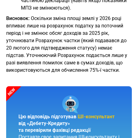
частиною декларації (навіть якщо показники
МПЗ не змінюються).
Висновок:
Оскільки зміна площі землі у 2026 році
впливає лише на розрахунок податку за поточний
період і не змінює обсяг доходів за 2025 рік,
уточнювати Розрахунок частки (який подавався до
20 лютого для підтвердження статусу) немає
підстав. Уточнюючий Розрахунок подається лише у
разі виявлення помилок саме в сумах доходів, що
використовуються для обчислення 75%-ї частки.
Цю відповідь підготував
ШІ-консультант
від «Дебету-Кредиту»
та перевірили фахівці редакції
Поставте своє запитання ШІ-консультанту і