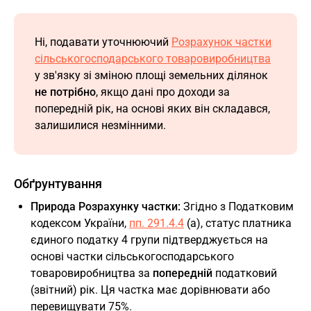
Ні, подавати уточнюючий
Розрахунок частки
сільськогосподарського товаровиробництва
у зв'язку зі зміною площі земельних ділянок
не потрібно
, якщо дані про доходи за
попередній рік, на основі яких він складався,
залишилися незмінними.
Обґрунтування
Природа Розрахунку частки:
Згідно з Податковим
кодексом України,
пп. 291.4.4
(а), статус платника
єдиного податку 4 групи підтверджується на
основі частки сільськогосподарського
товаровиробництва за
попередній
податковий
(звітний) рік. Ця частка має дорівнювати або
перевищувати 75%.