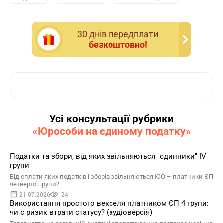
30 днiв передплати
безкоштовно!
Усі консультації рубрики
«Юрособи на єдиному податку»
Податки та збори, від яких звільняються "єдинники" IV
групи
Від сплати яких податків і зборів звільняються ЮО – платники ЄП
четвертої групи?
21.07.2026
24
Використання простого векселя платником ЄП 4 групи:
чи є ризик втрати статусу? (аудіоверсія)