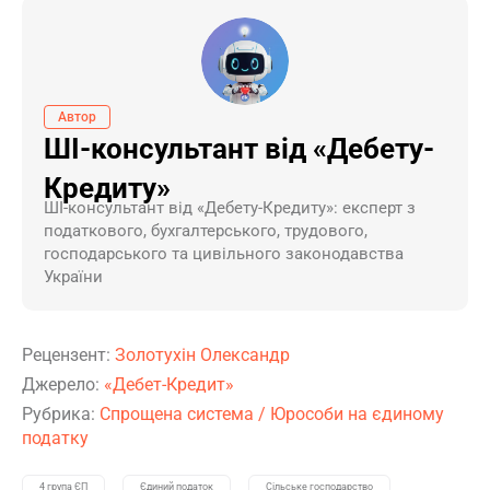
Автор
ШІ-консультант від «Дебету-
Кредиту»
ШI-консультант від «Дебету-Кредиту»: експерт з
податкового, бухгалтерського, трудового,
господарського та цивільного законодавства
України
Рецензент:
Золотухін Олександр
Джерело:
«Дебет-Кредит»
Рубрика:
Спрощена система
/
Юрособи на єдиному
податку
4 група ЄП
Єдиний податок
Сільське господарство