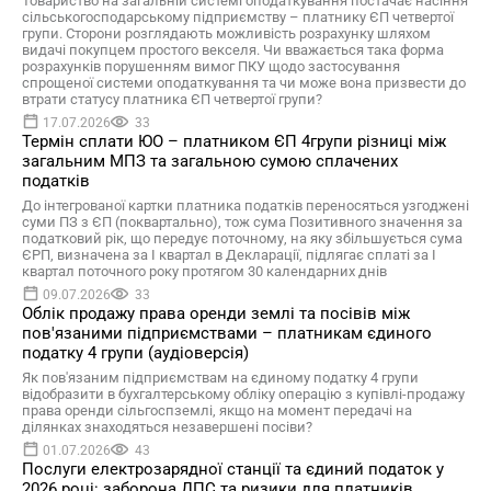
Товариство на загальній системі оподаткування постачає насіння
сільськогосподарському підприємству – платнику ЄП четвертої
групи. Сторони розглядають можливість розрахунку шляхом
видачі покупцем простого векселя. Чи вважається така форма
розрахунків порушенням вимог ПКУ щодо застосування
спрощеної системи оподаткування та чи може вона призвести до
втрати статусу платника ЄП четвертої групи?
17.07.2026
33
Термін сплати ЮО – платником ЄП 4групи різниці між
загальним МПЗ та загальною сумою сплачених
податків
До інтегрованої картки платника податків переносяться узгоджені
суми ПЗ з ЄП (поквартально), тож сума Позитивного значення за
податковий рік, що передує поточному, на яку збільшується сума
ЄРП, визначена за І квартал в Декларації, підлягає сплаті за І
квартал поточного року протягом 30 календарних днів
09.07.2026
33
Облік продажу права оренди землі та посівів між
пов'язаними підприємствами – платникам єдиного
податку 4 групи (аудіоверсія)
Як пов'язаним підприємствам на єдиному податку 4 групи
відобразити в бухгалтерському обліку операцію з купівлі-продажу
права оренди сільгоспземлі, якщо на момент передачі на
ділянках знаходяться незавершені посіви?
01.07.2026
43
Послуги електрозарядної станції та єдиний податок у
2026 році: заборона ДПС та ризики для платників