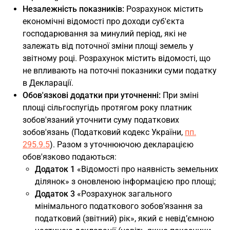
Незалежність показників:
Розрахунок містить
економічні відомості про доходи суб'єкта
господарювання за минулий період, які не
залежать від поточної зміни площі земель у
звітному році. Розрахунок містить відомості, що
не впливають на поточні показники суми податку
в Декларації.
Обов'язкові додатки при уточненні:
При зміні
площі сільгоспугідь протягом року платник
зобов'язаний уточнити суму податкових
зобов'язань (Податковий кодекс України,
пп.
295.9.5
). Разом з уточнюючою декларацією
обов'язково подаються:
Додаток 1
«Відомості про наявність земельних
ділянок» з оновленою інформацією про площі;
Додаток 3
«Розрахунок загального
мінімального податкового зобов’язання за
податковий (звітний) рік», який є невід’ємною