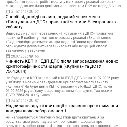
придбання товарів, робіт і послуг у пільговому режимі за кошти
міжнародної технічної допомоги за проєктом ПКУ не передбачено
31.07.2026
27
Спосіб відповіді на лист, поданий через меню
«Листування з ДПС» приватної частини Електронного
кабінету
Відповідь на лист через меню «Листування з ДПС» приватної
частини Е-кабінету платник отримає у режимі «Вхідні» меню
«Вхідні/вихідні документи» при поданні Заяви про бажання
отримувати документ через Е-кабінет або якщо цей спосіб
зазначено у зверненні
28.07.2026
65
Чинність КЕП КНЕДП ДПС після запровадження нових
криптографічних стандартів («Купина» та ДСТУ
7564:2014)
Чи буде діяти КЕП отриманий в КНЕДП ДПС після 01.07.2026 року,
у зв’язку із новими стандартами криптографічного захисту
«Купина»? Чи буде діяти КЕП, отриманий у КНЕДП ДПС, після
01.09.2026 р. у зв’язку із застосуванням ґеш-функції за новим
ДСТУ 7564:2014 «Купина»?
24.07.2026
57
Надсилання другої квитанціі за заявою про отримання
довідки щодо заборгованості
Чи направляється платнику податків друга квитанція за
результатами розгляду заяви про надання довідки про
відсутність заборгованості з платежів, контроль за справлянням