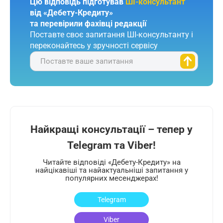
Цю відповідь підготував
ШІ-консультант
від «Дебету-Кредиту»
та перевірили фахівці редакції
Поставте своє запитання ШІ-консультанту і
переконайтесь у зручності сервісу
Поставте ваше запитання
Найкращі консультації – тепер у
Telegram та Viber!
Читайте відповіді «Дебету-Кредиту» на
найцікавіші та найактуальніші запитання у
популярних месенджерах!
Telegram
Viber