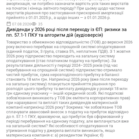
амортизація, чи потрібно зазначати вартість усіх таких верстатів
на початок і кінець звітного періоду? При цьому щодо частини
верстатів рішення про застосування прискореної амортизації
прийнято з 01.01.2025 р., а щодо інших — з 01.01.2026 р.
07.08.2026
35
Дивіденди у 2026 році після переходу із ЄП: ризики за
пп. 57.1-1 ПКУ та алгоритм дій (аудіоверсія)
Товариство з обмеженою відповідальністю (ТОВ) до вересня 2026
року включно перебуває на спрощеній системі оподаткування
(єдиний податок, 3 група, ставка 5%, неплатник ПДВ). З 1 жовтня
2026 року підприємство переходить на загальну систему
оподаткування (стає платником податку на прибуток). За
результатами діяльності у періоді 2024–2025 років (під час
перебування на спрощеній системі) підприємство отримало
чистий прибуток, сума нерозподіленого прибутку в балансі
становить 18 млн грн. Наприкінці 2026 року (вже після переходу
на загальну систему) планується прийняття рішення про
розподіл цього прибутку та виплату дивідендів у розмірі 18 млн
грн єдиному учаснику — іншій юридичній особі. Які податкові
зобов'язання виникають у ТОВ (як емітента корпоративних прав)
при нарахуванні та виплаті таких дивідендів материнській
компанії наприкінці 2026 року? Зокрема: Чи зобов'язане ТОВ
сплачувати авансовий внесок з податку на прибуток відповідно
до п. 57.1-1 ПКУ, враховуючи, що прибуток був сформований у
періоді перебування на єдиному податку, але виплачується вже
на загальній системі? Які особливості оподаткування та
утримання податку у джерела виплати виникають, якщо
материнська компанія є: а) резидентом України; б)