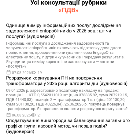
Усі консультації рубрики
«ПДВ»
Одиниця виміру інформаційних послуг дослідження
задоволеності співробітників у 2026 році: шт чи
послуга? (аудіоверсія)
Інформаційні послуги з дослідження задоволеності та
залученості співробітників включають підготовку дослідного
повідомлення, проведення опитування через EngageQ та
електронну пошту, підтримку учасників і передачу результатів.
Яку одиницю виміру коректніше застосовувати — «шт» чи
«послуга»?
07.08.2026
19
Розрахунок коригування ПН на повернення
трансформатора у 2026 році: алгоритм дій (аудіоверсія)
09.04.2026 р. зареєстровано податкову накладну на продаж:
позиція 1 — КТП 0,5542311019 шт (ціна 373885,82, сума 207219,15,
ПДВ 41443,83); позиція 2 — трансформатор 1 шт (ціна 201130,20,
сума 201130,20, ПДВ 40226,04). 25.06.2026 р. покупець повернув
трансформатор. Як правильно скласти розрахунок коригування?
06.08.2026
21
Оподаткування винагороди за балансування загального
графіка групи: касовий метод чи перша подія?
(аудіоверсія)