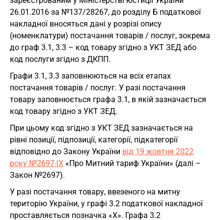
зареєстрованим у Міністерстві юстиції України
26.01.2016 за №137/28267, до розділу Б податкової
накладної вносяться дані у розрізі опису
(номенклатури) постачання товарів / послуг, зокрема
до граф 3.1, 3.3 – код товару згідно з УКТ ЗЕД або
код послуги згідно з ДКПП.
Графи 3.1, 3.3 заповнюються на всіх етапах
постачання товарів / послуг. У разі постачання
товару заповнюється графа 3.1, в якій зазначається
код товару згідно з УКТ ЗЕД.
При цьому код згідно з УКТ ЗЕД зазначається на
рівні позиції, підпозиції, категорії, підкатегорії
відповідно до Закону України
від 19 жовтня 2022
року №2697-IX
«Про Митний тариф України» (далі –
Закон №2697).
У разі постачання товару, ввезеного на митну
територію України, у графі 3.2 податкової накладної
проставляється позначка «Х». Графа 3.2