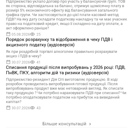
Підприємство уклало договір про участь у балансуючій групі. ТОВ
як сторона, відповідальна за баланс, отримує щомісячну плату в
розмірі 5% економічного ефекту від балансування загального
графіка групи. Чи застосовується до цієї плати касовий метод
ПДВ? На яку дату складати податкову накладну та чи має учасник
право на податковий кредит, якщо її складено на дату оплати, а
акт оформлено раніше?
05.08.2026
25
Порядок розрахунку та відображення в чеку ПДВ і
акцизного податку (аудіоверсія)
Як при роздрібній торгівлі алкоголем правильно розрахувати
акциз і ПДВ в чеку?
30.07.2026
41
Списання продукції після випробувань у 2026 році: ПДВ,
ПнВК, ПКУ, алгоритм дій та ризики (аудіоверсія)
Підприємство-резидент Дія Сіті виготовляє продукцію. В ході
розробок проводились випробування готової продукції. Після
випробовувань продукт вже має нетоварний вигляд. Як списати
таку продукцію ? Чи потрібно нараховувати ПДВ при списанні? Чи
потрібно оподатковувати податком на прибуток на виведений
капітал?
30.07.2026
43
Більше консультацій