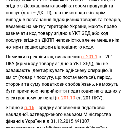
згідно з Державним класифікатором продукції та
послуг (далі – ДКПП); платники податків, крім
випадків постачання підакцизних товарів та товарів,
ввезених на митну територію України, мають право
зазначати код товару згідно з УКТ ЗЕД або код
послуги згідно з ДКПП неповністю, але не менше ніж
чотири перших цифри відповідного коду.
Помилки в реквізитах, визначених
п. 201.1
ст. 201
ПКУ (крім коду товару згідно з УКТ ЗЕД), які не
заважають ідентифікувати здійснену операцію, її
зміст (товар / послугу, що постачаються), період,
сторони та суму податкових зобов’язань, не можуть
бути причиною неприйняття податкових накладних у
електронному вигляді (
п. 201.10
ст. 201 ПКУ).
Згідно з
п. 16
Порядку заповнення податкової
накладної, затвердженого наказом Міністерства
фінансів України від 31.12.2015 №1307,