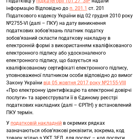
Податківці у
підкатегорії 101.27 ЗІР
надали
інформацію Відповідно до
п. 201.1
ст. 201
Податкового кодексу України від 02 грудня 2010 року
№2755-VI (далі – ПКУ) на дату виникнення
податкових зобов’язань платник податку
зобов’язаний скласти податкову накладну в
електронній формі з використанням кваліфікованого
електронного підпису або удосконаленого
електронного підпису, що базується на
кваліфікованому сертифікаті електронного підпису,
уповноваженої платником особи відповідно до вимог
Закону України
від 05 жовтня 2017 року №2155-VIII
«Про електронну ідентифікацію та електронні довірчі
послуги» та зареєструвати її в Єдиному реєстрі
податкових накладних (далі – ЄРПН) у встановлений
ПКУ термін.
У
податковій накладній
в окремих рядках
зазначаються обов’язкові реквізити, зокрема, код
товару згідно з УКТ ЗЕД, для послуг – код послуги