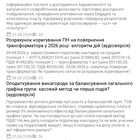
Інформаційні послуги з дослідження задоволеності та
залученості співробітників включають підготовку дослідного
повідомлення, проведення опитування через EngageQ та
електронну пошту, підтримку учасників і передачу результатів.
Яку одиницю виміру коректніше застосовувати — «шт» чи
«послуга»?
07.08.2026
20
Розрахунок коригування ПН на повернення
трансформатора у 2026 році: алгоритм дій (аудіоверсія)
09.04.2026 р. зареєстровано податкову накладну на продаж:
позиція 1 — КТП 0,5542311019 шт (ціна 373885,82, сума 207219,15,
ПДВ 41443,83); позиція 2 — трансформатор 1 шт (ціна 201130,20,
сума 201130,20, ПДВ 40226,04). 25.06.2026 р. покупець повернув
трансформатор. Як правильно скласти розрахунок коригування?
06.08.2026
23
Оподаткування винагороди за балансування загального
графіка групи: касовий метод чи перша подія?
(аудіоверсія)
Підприємство уклало договір про участь у балансуючій групі. ТОВ
як сторона, відповідальна за баланс, отримує щомісячну плату в
розмірі 5% економічного ефекту від балансування загального
графіка групи. Чи застосовується до цієї плати касовий метод
ПДВ? На яку дату складати податкову накладну та чи має учасник
право на податковий кредит, якщо її складено на дату оплати, а
акт оформлено раніше?
05.08.2026
26