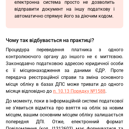
електронна система просто не дозволить
відправити документ на іншу податкову і
автоматично спрямує його за діючим кодом.
Чому так відбувається на практиці?
Процедура переведення платника з одного
контролюючого органу до іншого не є миттєвою.
Законодавчо податковою адресою юридичної особи
є її місцезнаходження за даними ЄДР. Проте
передача реєстраційної справи та зміна основного
місця обліку в базах ДПС може тривати до одного
місяця відповідно до
п. 10.13 Порядку №1588
.
До моменту, поки в інформаційній системі податкової
не з’явиться відмітка про взяття на облік за новим
місцем, вашим основним місцем обліку залишається
попередня ДПІ. Отже, електронний формат
Повідомлення (код J1312603) має формуватися та