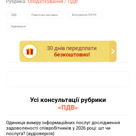
Рубрика:
Оподаткування
/
ПДВ
ПДВ
Податкова накладна
Блокування ПН/РК
Аудіоверсія
30 днiв передплати
безкоштовно!
Усі консультації рубрики
«ПДВ»
Одиниця виміру інформаційних послуг дослідження
задоволеності співробітників у 2026 році: шт чи
послуга? (аудіоверсія)