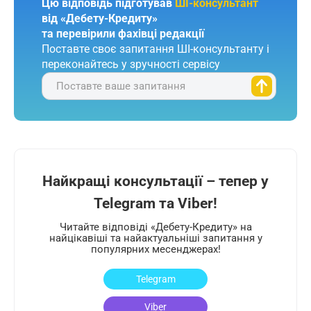
Цю відповідь підготував
ШІ-консультант
від «Дебету-Кредиту»
та перевірили фахівці редакції
Поставте своє запитання ШІ-консультанту і
переконайтесь у зручності сервісу
Поставте ваше запитання
Найкращі консультації – тепер у
Telegram та Viber!
Читайте відповіді «Дебету-Кредиту» на
найцікавіші та найактуальніші запитання у
популярних месенджерах!
Telegram
Viber