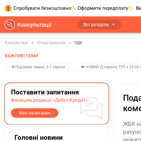
Спробувати безкоштовно
Оформити передплату
Ви
Консультації
Всі розділи
Консультації
Оподаткування
ПДВ
ВАЖЛИВІ ТЕМИ
🔉Підсумки тижня. 3-7 серпня
💔 НОВИЙ (!) перелік ТОТ з 24.06.
Поставити запитання
Пода
фахівцям редакції «Дебет-Кредит»
коме
Моє запитання
ЖБК на
рахуно
Головні новини
нежитл