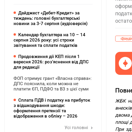
оформ
Дайджест «Дебет-Кредит» за
податк
тиждень: головні бухгалтерські
остато
новини за 3-7 серпня (аудіоверсія)
Календар бухгалтера на 10 – 14
ауді
серпня 2026 року: усі строки
звітування та сплати податків
Продовження дії КЕП після 1
вересня 2026: розʼяснення від ДПС
для редакції
ФОП отримує грант «Власна справа»:
ДПС пояснила, коли можна не
платити ЄП, ПДФО та ВЗ з цієї суми
Повне
Сплата ПДВ і податку на прибуток
ЖБК на
з відшкодування шкоди:
внескі
оформлення претензії та
двома д
відображення в обліку – 2026
площі д
Усі головні
При зд