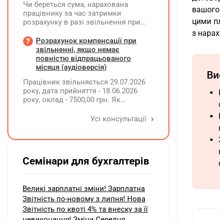
Чи береться сума, нарахована
вашого
працівнику за час затримки
цими п
розрахунку в разі звільнення при
обчсиленні середньомісячної
з нара
заробітної плати (винагороди), для
Розрахунок компенсації при
розрахунку внеску на підтримку
звільненні, якщо немає
працевлаштування осіб з
повністю відпрацьованого
інвалідністю?
місяця (аудіоверсія)
Ви
Працівник звільняється 29.07.2026
року, дата прийняття - 18.06.2026
року, оклад - 7500,00 грн. Як
розрахувати компенсацію трьох
невикористаних днів відпустки при
Усі консультації
звільненні?
Семінари для бухгалтерів
Великі зарплатні зміни! Зарплатна
Звітність по-новому з липня! Нова
Звітність по квоті 4% та внеску за її
невиконання! Зміни Середня