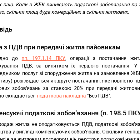
к паю. Коли в ЖБК виникають податкові зобовязання по
о, скільки площ буде комерційних а скільки житлових.
відь
а з ПДВ при передачі житла пайовикам
відно до
пп. 197.1.14 ПКУ
, операції з постачання жит
кування ПДВ, за винятком їх першого постачання. У 
рядником послуг зі спорудження житла на замовлення ЖБ
тиру) розглядається як друге постачання, яке повністю п
ових зобов'язань за ставкою 20% при передачі житло
ію складається
податкова накладна
"Без ПДВ".
нсуючі податкові зобов'язання (п. 198.5 ПК
родаж житла не оподатковується ПДВ, податкові зобов'я
цтва у вигляді компенсуючих зобов'язань. Оскільки генпі
нсів за житловим договором він реєструє податкові накла