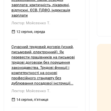
зарплата: критичність, лікарняні,
відпускні. ЄСВ, ПДФО, індексація
зарплати
Лектор: Мойсеєнко Т.
12 серпня, середа
Сучасний трудовий договір (усний,
письмовий, електронний). Як
перевести працівників на письмові
трудові договори без порушення
законодавства. Трудові функції і
компетентності на основі
професійного стандарту без
дублювання посадової інструкції...
Лектор: Мойсеєнко Т.
14 серпня, пʼятниця