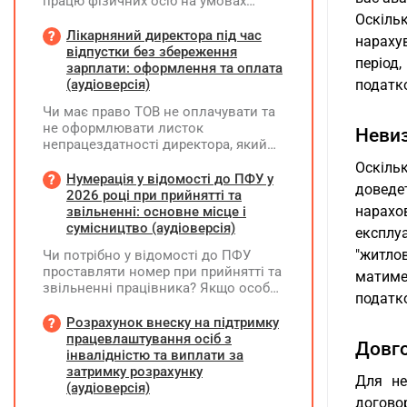
працю фізичних осіб на умовах
трудового договору (контракту) або
Оскільк
на інших умовах, передбачених
Лікарняний директора під час
нараху
законодавством, Додаток Д1/
відпустки без збереження
період
Додаток ФІЗ-Д1 за відповідний
зарплати: оформлення та оплата
період не подається
(аудіоверсія)
податко
Чи має право ТОВ не оплачувати та
не оформлювати листок
Невиз
непрацездатності директора, який
перебуває у відпустці без
Оскіль
збереження заробітної плати під час
Нумерація у відомості до ПФУ у
доведе
призупинення діяльності
2026 році при прийнятті та
підприємства?
нарахо
звільненні: основне місце і
сумісництво (аудіоверсія)
експлу
"житло
Чи потрібно у відомості до ПФУ
проставляти номер при прийнятті та
матиме
звільненні працівника? Якщо особа
податко
одночасно працювала за основним
місцем роботи та за сумісництвом,
Розрахунок внеску на підтримку
чи рахується це як два роботодавці?
працевлаштування осіб з
Довг
інвалідністю та виплати за
затримку розрахунку
Для не
(аудіоверсія)
догово