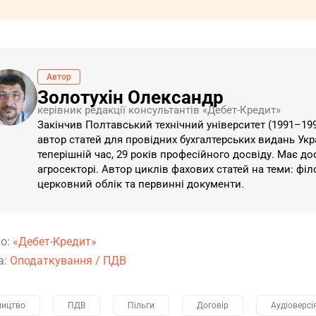
Автор
Золотухін Олександр
керівник редакції консультантів «Дебет-Кредит»
Закінчив Полтавський технічний університет (1991–1997
автор статей для провідних бухгалтерських видань Укра
теперішній час, 29 років професійного досвіду. Має до
агросекторі. Автор циклів фахових статей на теми: філ
церковний облік та первинні документи.
о:
«Дебет-Кредит»
а:
Оподаткування
/
ПДВ
ництво
ПДВ
Пільги
Договір
Аудіоверсі