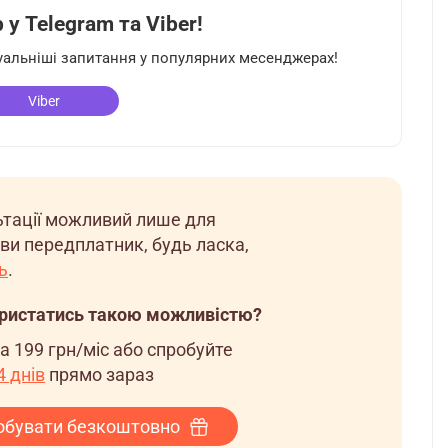
у Telegram та Viber!
туальніші запитання у популярних месенджерах!
Viber
льтації можливий лише для
ви передплатник, будь ласка,
ь
.
ористатись такою можливістю?
за
199 грн/міс
або спробуйте
 днів
прямо зараз
обувати безкоштовно