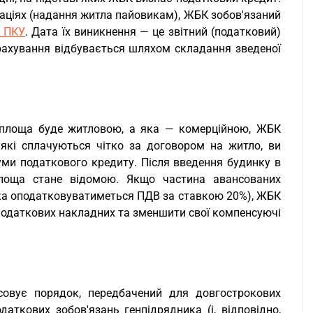
ераціях (надання житла пайовикам), ЖБК зобов'язаний
5 ПКУ
. Дата їх виникнення — це звітний (податковий)
рахування відбувається шляхом складання зведеної
е площа буде житловою, а яка — комерційною, ЖБК
 які сплачуються чітко за договором на житло, ви
суми податкового кредиту. Після введення будинку в
площа стане відомою. Якщо частина авансованих
яка оподатковуватиметься ПДВ за ставкою 20%), ЖБК
податкових накладних та зменшити свої компенсуючі
совує порядок, передбачений для довгострокових
аткових зобов'язань генпідрядника (і, відповідно,