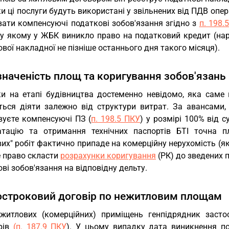
и ці послуги будуть використані у звільнених від ПДВ оп
вати компенсуючі податкові зобов'язання згідно з
п. 198.
, у якому у ЖБК виникло право на податковий кредит (на
вої накладної не пізніше останнього дня такого місяця).
наченість площ та коригування зобов'язань
ки на етапі будівництва достеменно невідомо, яка сам
ться діяти залежно від структури витрат. За авансами,
вуєте компенсуючі ПЗ (
п. 198.5 ПКУ
) у розмірі 100% від 
атацію та отримання технічних паспортів БТІ точна 
вих" робіт фактично припаде на комерційну нерухомість (
 право скласти
розрахунки коригування
(РК) до зведених 
ві зобов'язання на відповідну дельту.
остроковий договір по нежитловим площам
житлових (комерційних) приміщень генпідрядник засто
рів
(п. 187.9 ПКУ
). У цьому випадку дата виникнення под