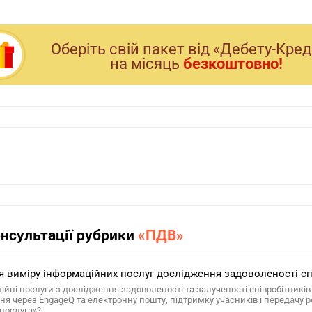
Оберiть свiй пакет вiд «Дебету-Кре
на мiсяць
безкоштовно!
онсультації рубрики
«ПДВ»
 виміру інформаційних послуг дослідження задоволеності співр
ійні послуги з дослідження задоволеності та залученості співробітник
ня через EngageQ та електронну пошту, підтримку учасників і передачу 
«послуга»?