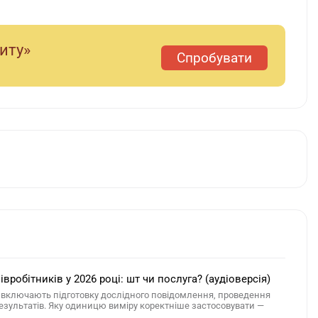
диту»
Спробувати
обітників у 2026 році: шт чи послуга? (аудіоверсія)
ів включають підготовку дослідного повідомлення, проведення
результатів. Яку одиницю виміру коректніше застосовувати —