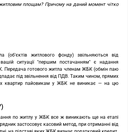
 житловим площам? Причому на даний момент чітко
ла (об'єктів житлового фонду) звільняються від
вашій ситуації "першим постачанням" є надання
К. Передача готового житла членам ЖБК (обмін паю
ідпадає під звільнення від ПДВ. Таким чином, прямих
вих квартир пайовикам у ЖБК не виникає — на цю
У)
зання по житлу у ЖБК все ж виникають ще на етапі
дрядник застосовує касовий метод, при отриманні від
дні, на підставі яких ЖБК визнає податковий кредит.