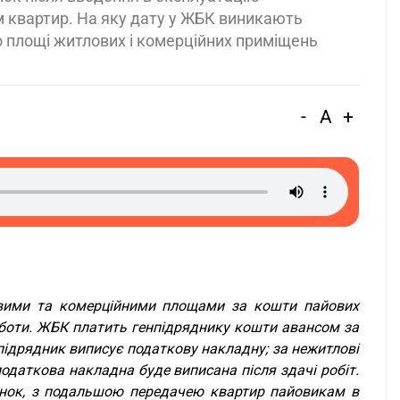
квартир. На яку дату у ЖБК виникають
о площі житлових і комерційних приміщень
-
A
+
овими та комерційними площами за кошти пайових
роботи. ЖБК платить генпідряднику кошти авансом за
підрядник виписує податкову накладну; за нежитлові
одаткова накладна буде виписана після здачі робіт.
инок, з подальшою передачею квартир пайовикам в