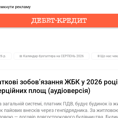
мкнути рекламу
26 р.
📅 Календар бухгалтера на СЕРПЕНЬ 2026
☀️Що нас чек
ткові зобов’язання ЖБК у 2026 році
рційних площ (аудіоверсія)
 загальній системі, платник ПДВ, будує будинок із
к пайових внесків через генпідрядника. За житлово
овою — договір довгострокового будівництва. Будин