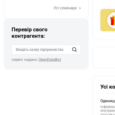
Усі семінари
Перевір свого
контрагента:
сервіс надано
OpenDataBot
Усі к
Одиниця
Інформац
опитуван
«шт» чи 