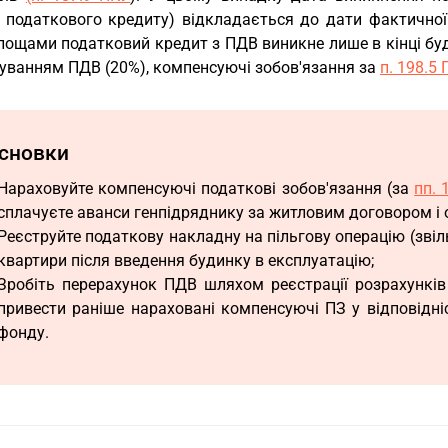
 податкового кредиту) відкладається до дати фактичної 
лощами податковий кредит з ПДВ виникне лише в кінці буд
хуванням ПДВ (20%), компенсуючі зобов'язання за
п. 198.5
сновки
Нараховуйте компенсуючі податкові зобов'язання (за
пп. 
сплачуєте аванси генпідряднику за житловим договором і 
Реєструйте податкову накладну на пільгову операцію (звіл
квартири після введення будинку в експлуатацію;
Зробіть перерахунок ПДВ шляхом реєстрації розрахунків
привести раніше нараховані компенсуючі ПЗ у відповідн
фонду.