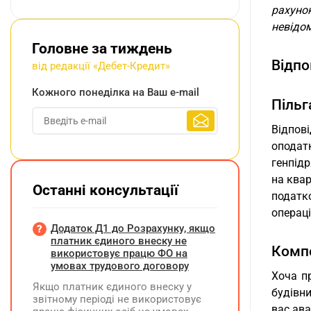
рахуно
невідом
Головне за тиждень
Відпо
від редакції «Дебет-Кредит»
Кожного понеділка на Ваш e-mail
Пільг
Відпо
оподат
генпід
на квар
Останні консультації
податк
операц
Додаток Д1 до Розрахунку, якщо
платник єдиного внеску не
Компе
використовує працю ФО на
умовах трудового договору
Хоча п
Якщо платник єдиного внеску у
будівни
звітному періоді не використовує
вас ава