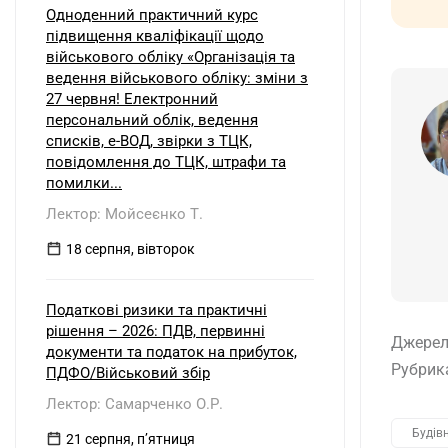
Одноденний практичний курс
підвищення кваліфікації щодо
військового обліку «Організація та
ведення військового обліку: зміни з
27 червня! Електронний
персональний облік, ведення
списків, е-ВОД, звірки з ТЦК,
повідомлення до ТЦК, штрафи та
помилки...
Лектор: Мойсеєнко Т.
18 серпня, вівторок
Податкові ризики та практичні
рішення – 2026: ПДВ, первинні
Джерел
документи та податок на прибуток,
Рубрик
ПДФО/Військовий збір
Лектор: Самарченко О.Р.
Будів
21 серпня, пʼятниця