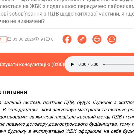
люється на ЖБК з подальшою передачею пайовикам 
ові зобов’язання з ПДВ щодо житлової частини, якщ
чно не визначені?
03.06.2026
91
8
о
Слухати консультацію (0:00)
 питання
 зальній системі, платник ПДВ, будує будинок з житл
в. Є генпідрядник, який закуповує матеріали та виконує 
оговорами: за житлові площі діє касовий метод ПДВ і ген
іє правило договору довгострокового будівництва, тому п
ачі будинку в експлуатацію ЖБК оформляє на себе буд