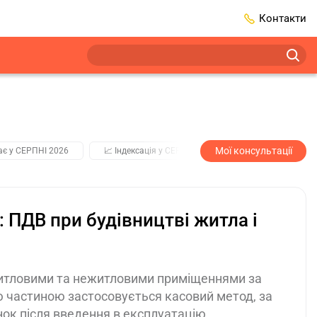
Контакти
Мої консультації
ає у СЕРПНІ 2026
📈 Індексація у СЕРПНІ
2️⃣0️⃣2️⃣7️⃣ Усі ключо
: ПДВ при будівництві житла і
 житловими та нежитловими приміщеннями за
ю частиною застосовується касовий метод, за
ок після введення в експлуатацію