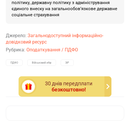
політику, державну політику з адміністрування
єдиного внеску на загальнообов’язкове державне
соціальне страхування
Джерело:
Загальнодоступний інформаційно-
довідковий ресурс
Рубрика:
Оподаткування
/
ПДФО
ПДФО
Військовий збір
ЗіР
30 днiв передплати
безкоштовно!