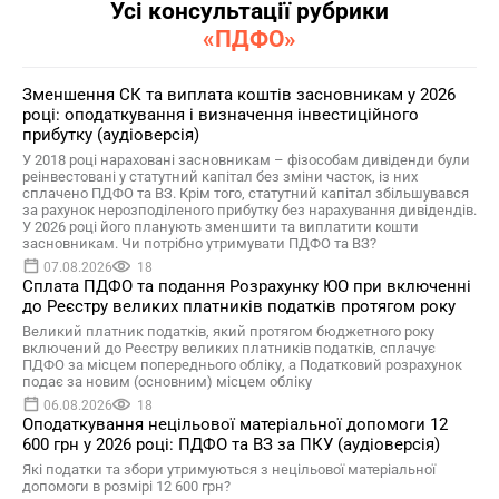
Усі консультації рубрики
«ПДФО»
Зменшення СК та виплата коштів засновникам у 2026
році: оподаткування і визначення інвестиційного
прибутку (аудіоверсія)
У 2018 році нараховані засновникам – фізособам дивіденди були
реінвестовані у статутний капітал без зміни часток, із них
сплачено ПДФО та ВЗ. Крім того, статутний капітал збільшувався
за рахунок нерозподіленого прибутку без нарахування дивідендів.
У 2026 році його планують зменшити та виплатити кошти
засновникам. Чи потрібно утримувати ПДФО та ВЗ?
07.08.2026
18
Сплата ПДФО та подання Розрахунку ЮО при включенні
до Реєстру великих платників податків протягом року
Великий платник податків, який протягом бюджетного року
включений до Реєстру великих платників податків, сплачує
ПДФО за місцем попереднього обліку, а Податковий розрахунок
подає за новим (основним) місцем обліку
06.08.2026
18
Оподаткування нецільової матеріальної допомоги 12
600 грн у 2026 році: ПДФО та ВЗ за ПКУ (аудіоверсія)
Які податки та збори утримуються з нецільової матеріальної
допомоги в розмірі 12 600 грн?