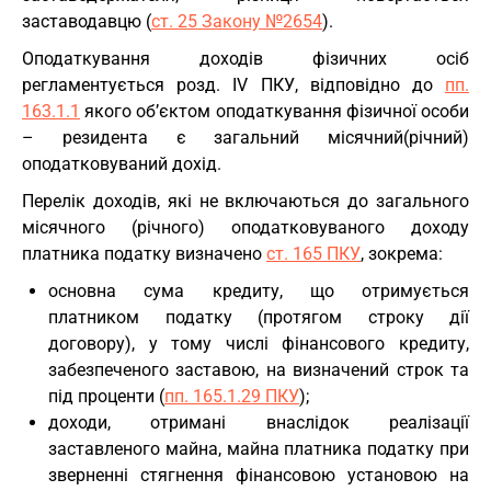
заставодавцю (
ст. 25 Закону №2654
).
Оподаткування доходів фізичних осіб
регламентується розд. IV ПКУ, відповідно до
пп.
163.1.1
якого об’єктом оподаткування фізичної особи
– резидента є загальний місячний(річний)
оподатковуваний дохід.
Перелік доходів, які не включаються до загального
місячного (річного) оподатковуваного доходу
платника податку визначено
ст. 165 ПКУ
, зокрема:
основна сума кредиту, що отримується
платником податку (протягом строку дії
договору), у тому числі фінансового кредиту,
забезпеченого заставою, на визначений строк та
під проценти (
пп. 165.1.29 ПКУ
);
доходи, отримані внаслідок реалізації
заставленого майна, майна платника податку при
зверненні стягнення фінансовою установою на