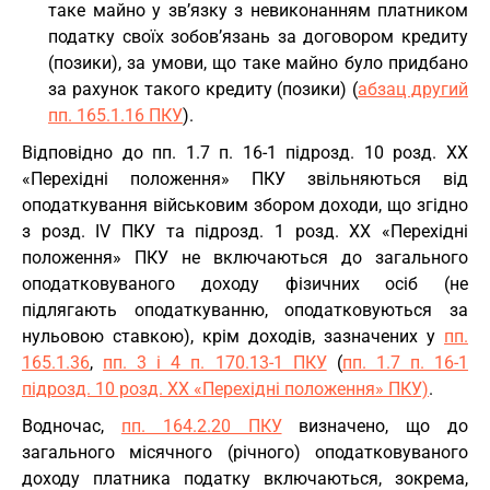
таке майно у зв’язку з невиконанням платником
податку своїх зобов’язань за договором кредиту
(позики), за умови, що таке майно було придбано
за рахунок такого кредиту (позики) (
абзац другий
пп. 165.1.16 ПКУ
).
Відповідно до пп. 1.7 п. 16-1 підрозд. 10 розд. XX
«Перехідні положення» ПКУ звільняються від
оподаткування військовим збором доходи, що згідно
з розд. IV ПКУ та підрозд. 1 розд. ХХ «Перехідні
положення» ПКУ не включаються до загального
оподатковуваного доходу фізичних осіб (не
підлягають оподаткуванню, оподатковуються за
нульовою ставкою), крім доходів, зазначених у
пп.
165.1.36
,
пп. 3 і 4 п. 170.13-1 ПКУ
(
пп. 1.7 п. 16-1
підрозд. 10 розд. ХХ «Перехідні положення» ПКУ)
.
Водночас,
пп. 164.2.20 ПКУ
визначено, що до
загального місячного (річного) оподатковуваного
доходу платника податку включаються, зокрема,