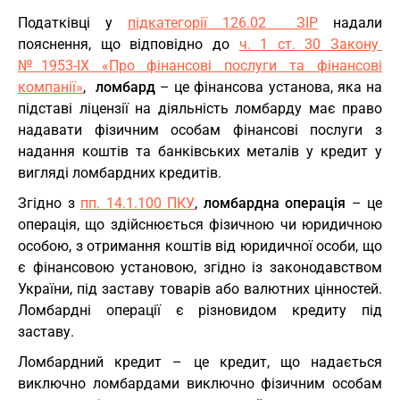
Податківці у
підкатегорії 126.02 ЗІР
надали
пояснення, що відповідно до
ч. 1 ст. 30 Закону
№1953-ІХ «Про фінансові послуги та фінансові
компанії»
,
ломбард
– це фінансова установа, яка на
підставі ліцензії на діяльність ломбарду має право
надавати фізичним особам фінансові послуги з
надання коштів та банківських металів у кредит у
вигляді ломбардних кредитів.
Згідно з
пп. 14.1.100 ПКУ
,
ломбардна операція
– це
операція, що здійснюється фізичною чи юридичною
особою, з отримання коштів від юридичної особи, що
є фінансовою установою, згідно із законодавством
України, під заставу товарів або валютних цінностей.
Ломбардні операції є різновидом кредиту під
заставу.
Ломбардний кредит – це кредит, що надається
виключно ломбардами виключно фізичним особам