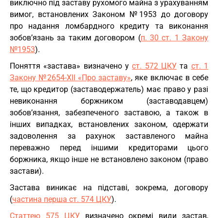
виключно під заставу рухомого майна з урахуванням
вимог, встановлених Законом №1953 до договору
про надання ломбардного кредиту та виконання
зобов’язань за таким договором (
п. 30 ст. 1 Закону
№1953
).
Поняття «застава» визначено у
ст. 572 ЦКУ
та
ст. 1
Закону №2654-XII «Про заставу»
, яке включає в себе
те, що кредитор (заставодержатель) має право у разі
невиконання боржником (заставодавцем)
зобов’язання, забезпеченого заставою, а також в
інших випадках, встановлених законом, одержати
задоволення за рахунок заставленого майна
переважно перед іншими кредиторами цього
боржника, якщо інше не встановлено законом (право
застави).
Застава виникає на підставі, зокрема, договору
(
частина перша ст. 574 ЦКУ
).
Статтею 575 ЦКУ
визначено окремі види застав,