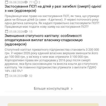
06.08.2026
711
2
Застосування ПСП на дітей у разі загибелі (смерті) однієї
з них (аудіоверсія)
Працівниця має право на застосування ПСП, як така, що утримує
двох чи більше дітей (а саме - 4 дитини). У червні поточного року
одна дитина загинула. Як надалі правильно застосовувати ПСП?
Працівниця має подати нову заяву на застосування ПСП?
05.08.2026
15
Зменшення статутного капіталу: особливості
оподаткування виплат власнику-спадкоємцю
(аудіоверсія)
Статутний капітал приватного підприємства становить 3 200 000
грн. У червні 2026 року єдиний власник вирішив зменшити його
до 100 000 грн, у зв’язку з чим має отримати 3 100 000 грн.
Корпоративні права він успадкував у 2016 році після смерті
дружини, яка була засновницею та внесла кошти до статутного
капіталу. Чи повинно підприємство утримати з виплати ПДФО
18% і ВЗ 5%?
04.08.2026
52
Більше консультацій