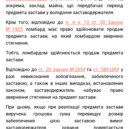
зокрема, заклад майна, що передбачає перехід
предмета застави у володіння заставодержателя.
Крім того, відповідно до
п. 4 ч. 13 ст. 30 Закону
№1953
ломбард має право здійснювати продаж
предмета застави, на який ломбардом звернено
стягнення.
Тобто, ломбардом здійснюється продаж предмета
застави.
Відповідно до
ст. 20 Закону №2654
та
ст. 589 ЦКУ
у
разі невиконання зобов’язання, забезпеченого
заставою, а також в інших випадках, встановлених
законом, заставодержатель набуває право
звернення стягнення на предмет застави.
При цьому, якщо при реалізації предмета застави
виручена грошова сума перевищує розмір
забезпечених цією заставою вимог
заставодержателя, різниця повертається