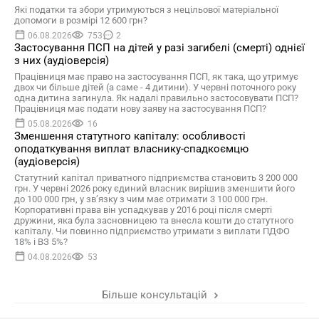
Які податки та збори утримуються з нецільової матеріальної
допомоги в розмірі 12 600 грн?
06.08.2026
753
2
Застосування ПСП на дітей у разі загибелі (смерті) однієї
з них (аудіоверсія)
Працівниця має право на застосування ПСП, як така, що утримує
двох чи більше дітей (а саме - 4 дитини). У червні поточного року
одна дитина загинула. Як надалі правильно застосовувати ПСП?
Працівниця має подати нову заяву на застосування ПСП?
05.08.2026
16
Зменшення статутного капіталу: особливості
оподаткування виплат власнику-спадкоємцю
(аудіоверсія)
Статутний капітал приватного підприємства становить 3 200 000
грн. У червні 2026 року єдиний власник вирішив зменшити його
до 100 000 грн, у зв’язку з чим має отримати 3 100 000 грн.
Корпоративні права він успадкував у 2016 році після смерті
дружини, яка була засновницею та внесла кошти до статутного
капіталу. Чи повинно підприємство утримати з виплати ПДФО
18% і ВЗ 5%?
04.08.2026
53
Більше консультацій