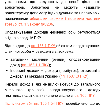
установами, що залучають до своєї діяльності
волонтерів. Волонтери не можуть надавати
волонтерську допомогу індивідуально за напрямами,
визначеними
абзацами сьомим і восьмим частини
третьої ст. 1 Закону №3236
.
Оподаткування доходів фізичних осіб регулюється
згідно з розд. IV ПКУ.
Відповідно до
пп. 163.1 ПКУ
об’єктом оподаткування
фізичної особи – резидента є, зокрема:
загальний місячний (річний) оподатковуваний
дохід (
пп. 163.1.1 ПКУ
);
іноземні доходи – доходи (прибуток), отримані з
джерел за межами України (
пп. 163.1.3 ПКУ
).
Перелік доходів, які не включаються до загального
місячного (річного) оподатковуваного доходу
платника податків, визначено згідно зі
ст. 165 ПКУ
.
Підпунктом «б» пп. 165.1.54 ПКУ
передбачено, що до