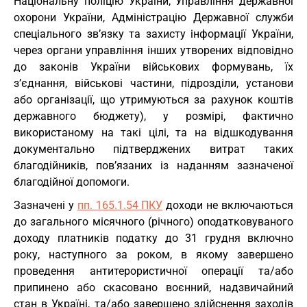
Національну поліцію України, Управління державної
охорони України, Адміністрацію Державної служби
спеціального зв’язку та захисту інформації України,
через органи управління інших утворених відповідно
до законів України військових формувань, їх
з’єднання, військові частини, підрозділи, установи
або організації, що утримуються за рахунок коштів
державного бюджету), у розмірі, фактично
використаному на такі цілі, та на відшкодування
документально підтверджених витрат таких
благодійників, пов’язаних із наданням зазначеної
благодійної допомоги.
Зазначені у
пп. 165.1.54 ПКУ
доходи не включаються
до загального місячного (річного) оподатковуваного
доходу платників податку до 31 грудня включно
року, наступного за роком, в якому завершено
проведення антитерористичної операції та/або
припинено або скасовано воєнний, надзвичайний
стан в Україні, та/або завершено здійснення заходів