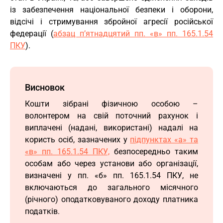
із забезпечення національної безпеки і оборони,
відсічі і стримування збройної агресії російської
федерації (
абзац п’ятнадцятий пп. «в» пп. 165.1.54
ПКУ
).
Висновок
Кошти зібрані фізичною особою –
волонтером на свій поточний рахунок і
виплачені (надані, використані) надалі на
користь осіб, зазначених у
підпунктах «а» та
«в» пп. 165.1.54 ПКУ,
безпосередньо таким
особам або через установи або організації,
визначені у пп. «б» пп. 165.1.54 ПКУ, не
включаються до загального місячного
(річного) оподатковуваного доходу платника
податків.