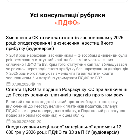
Усі консультації рубрики
«ПДФО»
Зменшення СК та виплата коштів засновникам у 2026
році: оподаткування і визначення інвестиційного
прибутку (аудіоверсія)
У 2018 році нараховані засновникам – фізособам дивіденди були
реінвестовані у статутний капітал без зміни часток, із них
сплачено ПДФО та ВЗ. Крім того, статутний капітал збільшувався
за рахунок нерозподіленого прибутку без нарахування дивідендів.
У 2026 році його планують зменшити та виплатити кошти
засновникам. Чи потрібно утримувати ПДФО та ВЗ?
07.08.2026
19
Сплата ПДФО та подання Розрахунку ЮО при включенні
до Реєстру великих платників податків протягом року
Великий платник податків, який протягом бюджетного року
включений до Реєстру великих платників податків, сплачує
ПДФО за місцем попереднього обліку, а Податковий розрахунок
подає за новим (основним) місцем обліку
06.08.2026
20
Оподаткування нецільової матеріальної допомоги 12
600 грн у 2026 році: ПДФО та ВЗ за ПКУ (аудіоверсія)