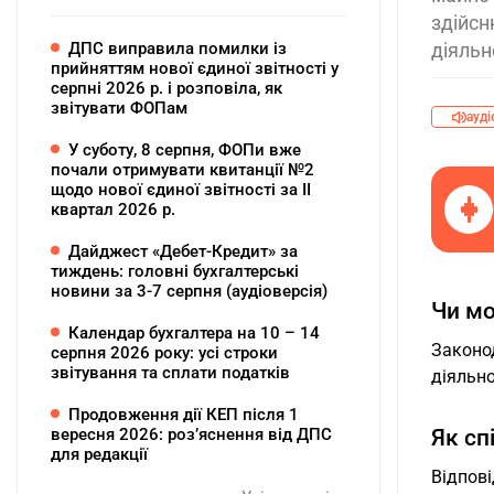
здійсн
ДПС виправила помилки із
діяльн
прийняттям нової єдиної звітності у
серпні 2026 р. і розповіла, як
звітувати ФОПам
ауді
У суботу, 8 серпня, ФОПи вже
почали отримувати квитанції №2
щодо нової єдиної звітності за ІІ
квартал 2026 р.
Дайджест «Дебет-Кредит» за
тиждень: головні бухгалтерські
новини за 3-7 серпня (аудіоверсія)
Чи мо
Календар бухгалтера на 10 – 14
Законо
серпня 2026 року: усі строки
звітування та сплати податків
діяльно
Продовження дії КЕП після 1
вересня 2026: розʼяснення від ДПС
Як сп
для редакції
Відпов