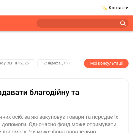
Контакти
Мої консультації
ає у СЕРПНІ 2026
📈 Індексація у СЕРПНІ
2️⃣0️⃣2️⃣7️⃣ Усі ключо
давати благодійну та
их осіб, за які закуповує товари та передає їх
м допомоги. Одночасно фонд може отримувати
ну допомогу. Чи може фонд паралельно