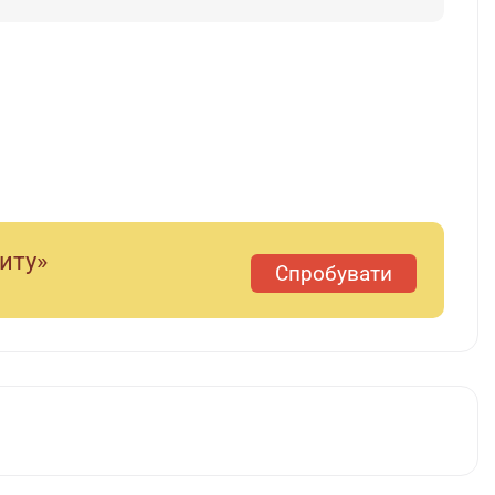
диту»
Спробувати