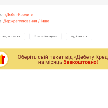
о:
«Дебет-Кредит»
а:
Держрегулювання
/
Інше
сова допомога
Благодійництво
Аудіоверсія
Оберiть свiй пакет вiд «Дебету-Кре
на мiсяць
безкоштовно!