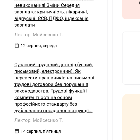
невиконання! Зміни Середня
зарплата: критичність, лікарняні,
відпускні. ЄСВ, ПДФО, індексація
зарплати
Лектор: Мойсеєнко Т.
12 серпня, середа
Сучасний трудовий договір (усний,
письмовий, електронний). Як
перевести працівників на письмові
трудові договори без порушення
законодавства. Трудові функції і
компетентності на основі
професійного стандарту без
дублювання посадової інструкції...
Лектор: Мойсеєнко Т.
14 серпня, пʼятниця