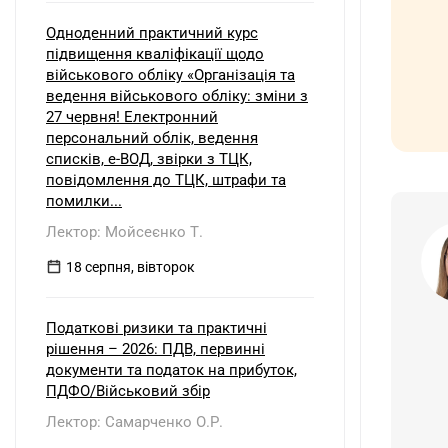
Одноденний практичний курс
підвищення кваліфікації щодо
військового обліку «Організація та
ведення військового обліку: зміни з
27 червня! Електронний
персональний облік, ведення
списків, е-ВОД, звірки з ТЦК,
повідомлення до ТЦК, штрафи та
помилки...
Лектор: Мойсеєнко Т.
18 серпня, вівторок
Податкові ризики та практичні
рішення – 2026: ПДВ, первинні
документи та податок на прибуток,
ПДФО/Військовий збір
Лектор: Самарченко О.Р.