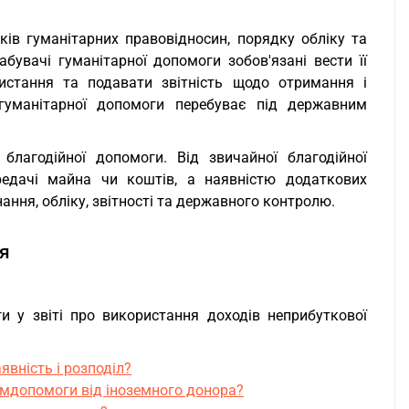
в гуманітарних правовідносин, порядку обліку та
бувачі гуманітарної допомоги зобов'язані вести її
ристання та подавати звітність щодо отримання і
 гуманітарної допомоги перебуває під державним
лагодійної допомоги. Від звичайної благодійної
ередачі майна чи коштів, а наявністю додаткових
ння, обліку, звітності та державного контролю.
я
и у звіті про використання доходів неприбуткової
явність і розподіл?
умдопомоги від іноземного донора?