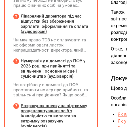
звітному періоді не використовує
благоді
працю фізичних осіб на умовах
трудового договору (контракту) або
Також 
на інших умовах, передбачених
Лікарняний директора під час
звітно
законодавством, Додаток Д1/
відпустки без збереження
окреми
Додаток ФІЗ-Д1 за відповідний
зарплати: оформлення та оплата
період не подається
(аудіоверсія)
розпод
контро
Чи має право ТОВ не оплачувати та
не оформлювати листок
Отже, 
непрацездатності директора, який
перебуває у відпустці без
діяльн
збереження заробітної плати під час
Нумерація у відомості до ПФУ у
законод
призупинення діяльності
2026 році при прийнятті та
підприємства?
звільненні: основне місце і
сумісництво (аудіоверсія)
Докум
Чи потрібно у відомості до ПФУ
Щодо д
проставляти номер при прийнятті та
звільненні працівника? Якщо особа
Особли
одночасно працювала за основним
організа
місцем роботи та за сумісництвом,
Розрахунок внеску на підтримку
чи рахується це як два роботодавці?
працевлаштування осіб з
Як в
інвалідністю та виплати за
затримку розрахунку
Як у
(аудіоверсія)