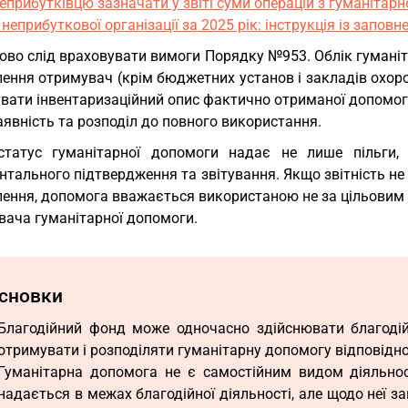
еприбутківцю зазначати у звіті суми операцій з гуманіта
 неприбуткової організації за 2025 рік: інструкція із запов
ово слід враховувати вимоги Порядку №953. Облік гуманіт
ення отримувач (крім бюджетних установ і закладів охоро
вати інвентаризаційний опис фактично отриманої допомоги
наявність та розподіл до повного використання.
статус гуманітарної допомоги надає не лише пільги,
тального підтвердження та звітування. Якщо звітність не
ення, допомога вважається використаною не за цільовим 
вача гуманітарної допомоги.
сновки
Благодійний фонд може одночасно здійснювати благодій
отримувати і розподіляти гуманітарну допомогу відповідн
Гуманітарна допомога не є самостійним видом діяльност
надається в межах благодійної діяльності, але щодо неї 