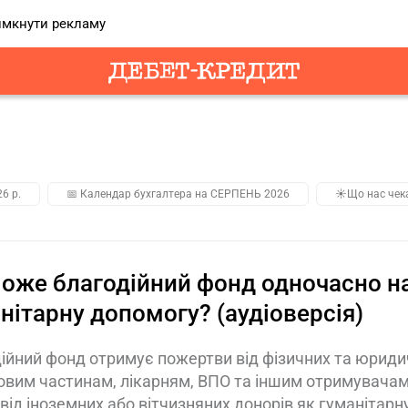
мкнути рекламу
26 р.
📅 Календар бухгалтера на СЕРПЕНЬ 2026
☀️Що нас чек
оже благодійний фонд одночасно на
нітарну допомогу? (аудіоверсія)
ійний фонд отримує пожертви від фізичних та юридичн
овим частинам, лікарням, ВПО та іншим отримувача
від іноземних або вітчизняних донорів як гуманітар