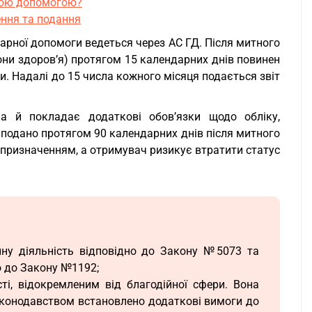
рною допомогою?
нення та подання
арної допомоги ведеться через АС ГД. Після митного
ни здоров’я) протягом 15 календарних днів повинен
. Надалі до 15 числа кожного місяця подається звіт
 а й покладає додаткові обов’язки щодо обліку,
 подано протягом 90 календарних днів після митного
призначенням, а отримувач ризикує втратити статус
ну діяльність відповідно до Закону №5073 та
о до Закону №1192;
і, відокремленим від благодійної сфери. Вона
законодавством встановлено додаткові вимоги до