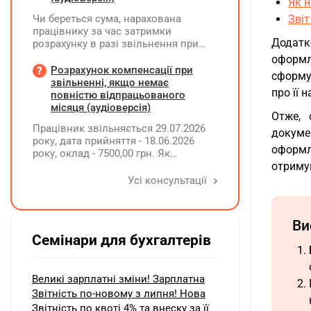
Як н
Чи береться сума, нарахована
Звіт
працівнику за час затримки
Додатк
розрахунку в разі звільнення при
обчсиленні середньомісячної
оформл
заробітної плати (винагороди), для
Розрахунок компенсації при
сформу
розрахунку внеску на підтримку
звільненні, якщо немає
про її 
працевлаштування осіб з
повністю відпрацьованого
інвалідністю?
місяця (аудіоверсія)
Отже, 
Працівник звільняється 29.07.2026
докумен
року, дата прийняття - 18.06.2026
оформл
року, оклад - 7500,00 грн. Як
розрахувати компенсацію трьох
отриму
невикористаних днів відпустки при
Усі консультації
звільненні?
Ви
Семінари для бухгалтерів
Великі зарплатні зміни! Зарплатна
Звітність по-новому з липня! Нова
Звітність по квоті 4% та внеску за її