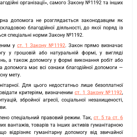
агодійні організації», самого Закону №1192 та інших
тарна допомога не розглядається законодавцем як
складовою благодійної діяльності, до якої поряд із
ся спеціальні норми Закону №1192.
деним у
ст. 1 Закону №1192
. Закон прямо визначає
гу у грошовій або натуральній формі, у вигляді
нь, а також допомогу у формі виконання робіт або
а допомога має всі ознаки благодійної допомоги —
сну мету.
ітарної. Для цього недостатньо лише безоплатної
повідати критеріям, визначеним
ст. 1 Закону №1192
,
ацій, збройної агресії, соціальної незахищеності,
ви.
лено спеціальний правовий режим. Так,
ст. 5 та ст. 6
х вантажів, товарів та інших активів гуманітарною
о відрізняє гуманітарну допомогу від звичайної