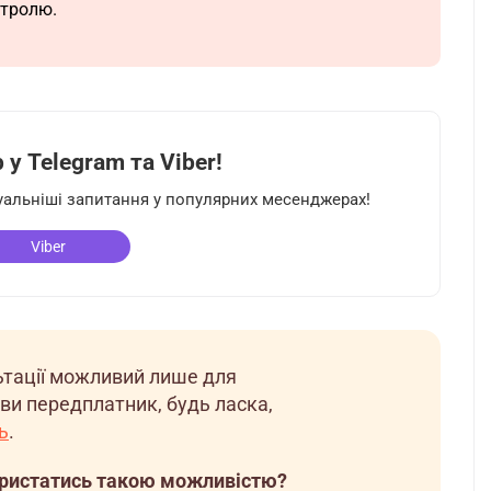
нтролю.
у Telegram та Viber!
туальніші запитання у популярних месенджерах!
Viber
льтації можливий лише для
ви передплатник, будь ласка,
ь
.
ористатись такою можливістю?