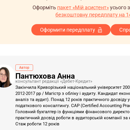
Оформіть
пакет «Мій асистент»
усього 
безкоштовну передплату на 14
Оформити передплату
Спр
Автор
Пантюхова Анна
консультант редакції «Дебет-Кредит»
Закінчила Криворізький національний університет 2007-
2012-2017 рр / Магістр з обліку і аудиту. Кандидат еко
аналіз та аудит). Понад 12 років практичного досвіду у
податкового консалтингу. CAP (Certified Accounting Prac
Головний бухгалтер із функціями фінансового директор
практичний досвід роботи в аудиторській компанії за
Стаж роботи 12 років