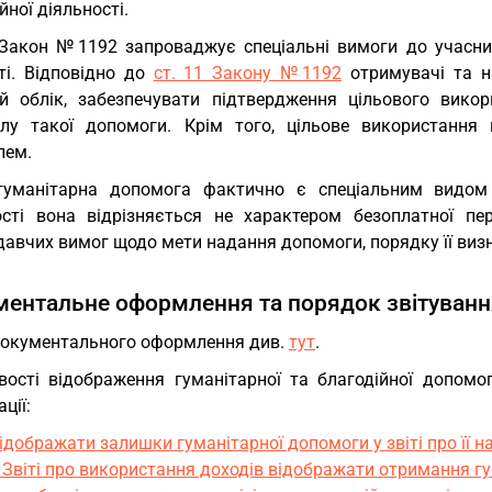
йної діяльності.
Закон №1192 запроваджує спеціальні вимоги до учасникі
сті. Відповідно до
ст. 11 Закону №1192
отримувачі та на
й облік, забезпечувати підтвердження цільового вико
ілу такої допомоги. Крім того, цільове використання
лем.
гуманітарна допомога фактично є спеціальним видом б
ості вона відрізняється не характером безоплатної п
авчих вимог щодо мети надання допомоги, порядку її визна
ентальне оформлення та порядок звітуванн
окументального оформлення див.
тут
.
вості відображення гуманітарної та благодійної допомог
ції:
ідображати залишки гуманітарної допомоги у звіті про її на
 Звіті про використання доходів відображати отримання г