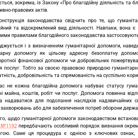
ться, зокрема, із Закону «Про благодійну діяльність та бл
ивно-правових актів.
онструкція законодавства свідчить про те, що гумані
ійний та відокремлений вид діяльності. Навпаки, вона є 
ними правилами благодійного законодавства застосовують
оджується і з визначенням гуманітарної допомоги, наве
тарну допомогу як цільову адресну безоплатну допомо
оротної фінансової допомоги чи добровільних пожертвува
я послуг. Тобто за своєю правовою природою гуманітарн
тність, добровільність та спрямованість на суспільно кори
ас не кожна благодійна допомога набуває статусу гуман
чі майна, коштів, робіт чи послуг. Допомога повинна від
а надаватися для подолання наслідків надзвичайних ситу
 захворювань або для забезпечення потреб оборони держа
ого, щодо гуманітарної допомоги законодавством встанов
 №1192
передбачають особливий порядок визнання окреми
гою. Саме ця процедура є однією з ключових ознак, щ