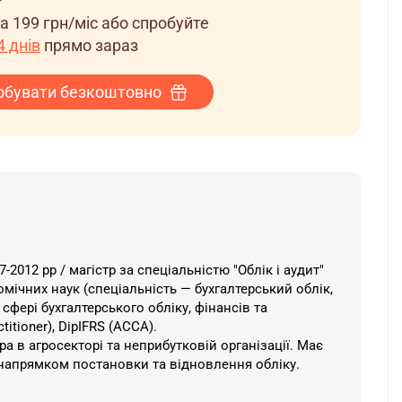
за
199 грн/міс
або спробуйте
 днів
прямо зараз
обувати безкоштовно
2012 рр / магістр за спеціальністю "Облік і аудит"
номічних наук (спеціальність — бухгалтерський облік,
 сфері бухгалтерського обліку, фінансів та
titioner), DipIFRS (ACCA).
а в агросекторі та неприбутковій організації. Має
 напрямком постановки та відновлення обліку.