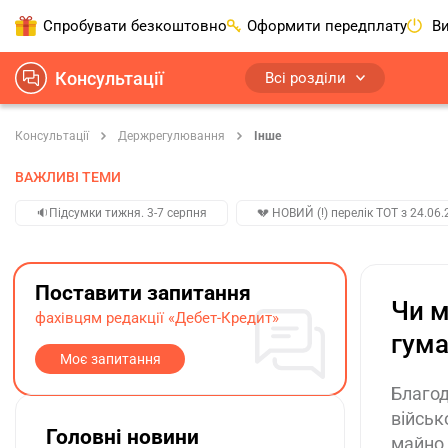
Спробувати безкоштовно
Оформити передплату
Ви
Консультації
Всі розділи
Консультації
Держрегулювання
Інше
ВАЖЛИВІ ТЕМИ
🔉Підсумки тижня. 3-7 серпня
💔 НОВИЙ (!) перелік ТОТ з 24.06.
Поставити запитання
Чи м
фахівцям редакції «Дебет-Кредит»
гума
Моє запитання
Благод
військ
Головні новини
майно 