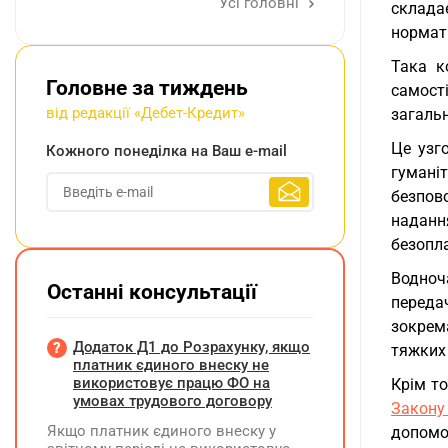
Усі головні
складає
нормат
Така к
Головне за тиждень
самост
від редакції «Дебет-Кредит»
загаль
Це узг
Кожного понеділка на Ваш e-mail
гумані
безпов
наданн
безопла
Водноч
Останні консультації
переда
зокрем
Додаток Д1 до Розрахунку, якщо
тяжких
платник єдиного внеску не
використовує працю ФО на
Крім т
умовах трудового договору
Закону
Якщо платник єдиного внеску у
допомо