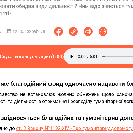
ювати обидва види діяльності? Чим відрізняється гум
ості?
12.06.2026
78
о
Слухати консультацію (0:00)
же благодійний фонд одночасно надавати бл
давство не встановлює жодних обмежень щодо одночас
сті та діяльності з отримання і розподілу гуманітарної доп
іввідносяться благодійна та гуманітарна доп
ідно до
ст. 2 Закону №1192-XIV «Про гуманітарну допомогу