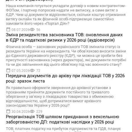
Наша компанія готується укладати договір з новим контрагентом-
ФОПом, і партнер попросив надати не виписку, а саме витяг з
ЄДР. Чим ці документи відрізняються, скільки коштує отримання
витягу онлайн та як фізичній особі-підприємцю самостійно
замовити його через «Портал Дія»?
08.07.2026
56
Зміна резидентства засновника ТОВ: оновлення даних
в ЄДР та податкові ризики у 2026 році (аудіоверсія)
Фізична особа — засновник українського ТОВ змінила статус із
резидента України на нерезидента. Чи обов’язково вносити зміни
до Єдиного державного реєстру (ЄДР), чи можна це зробити без
присутності засновника (через директора), які документи потрібні
та чи діє звільнення від цього обов’язку під час воєнного стану?
07.05.2026
72
Передача документів до архіву при ліквідації ТОВ у 2026
році: зразок листа
Як правильно оформити звернення до архівної установи з
проханням прийняти документи постійного та тривалого
зберігання у зв’язку з ліквідацією товариства з обмеженою
відповідальністю, щоб дотриматися вимог архівного
законодавства України у 2026 році?
30.04.2026
229
Реорганізація ТОВ шляхом приєднання з вексельною
заборгованістю ДП: податкові наслідки у 2026 році
ТОВ, платник податку на прибуток підприємств та ПДВ, планує