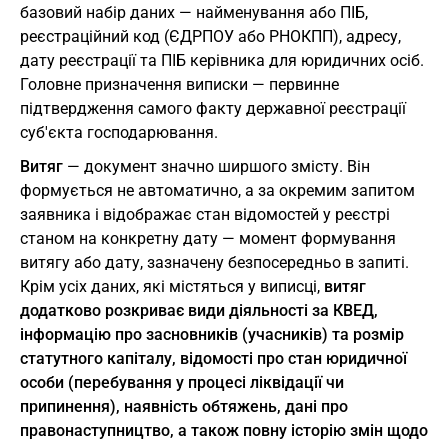
базовий набір даних — найменування або ПІБ,
реєстраційний код (ЄДРПОУ або РНОКПП), адресу,
дату реєстрації та ПІБ керівника для юридичних осіб.
Головне призначення виписки — первинне
підтвердження самого факту державної реєстрації
суб'єкта господарювання.
Витяг
— документ значно ширшого змісту. Він
формується не автоматично, а за окремим запитом
заявника і відображає стан відомостей у реєстрі
станом на конкретну дату — момент формування
витягу або дату, зазначену безпосередньо в запиті.
Крім усіх даних, які містяться у виписці,
витяг
додатково розкриває види діяльності за КВЕД,
інформацію про засновників (учасників) та розмір
статутного капіталу, відомості про стан юридичної
особи (перебування у процесі ліквідації чи
припинення), наявність обтяжень, дані про
правонаступництво, а також повну історію змін щодо