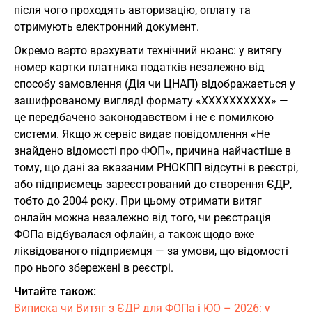
після чого проходять авторизацію, оплату та
отримують електронний документ.
Окремо варто врахувати технічний нюанс: у витягу
номер картки платника податків незалежно від
способу замовлення (Дія чи ЦНАП) відображається у
зашифрованому вигляді формату «ХХХХХХХХХХ» —
це передбачено законодавством і не є помилкою
системи. Якщо ж сервіс видає повідомлення «Не
знайдено відомості про ФОП», причина найчастіше в
тому, що дані за вказаним РНОКПП відсутні в реєстрі,
або підприємець зареєстрований до створення ЄДР,
тобто до 2004 року. При цьому отримати витяг
онлайн можна незалежно від того, чи реєстрація
ФОПа відбувалася офлайн, а також щодо вже
ліквідованого підприємця — за умови, що відомості
про нього збережені в реєстрі.
Читайте також:
Виписка чи Витяг з ЄДР для ФОПа і ЮО – 2026: у