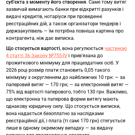
суб'єкта з моменту його створення
. Саме тому витяг
зазвичай вимагають банки при відкритті рахунків і
видачі кредитів, нотаріуси при проведенні
реєстраційних дій, а також організатори тендерів і
держзакупівель — їм потрібна повніша картина про
контрагента, ніж дає виписка.
Що стосується вартості
, вона регулюється
частиною
4 статті 36 Закону №755-IV
і прив'язана до
прожиткового мінімуму для працездатних осіб. У
2026 році розмір плати становить 0,05 такого
мінімуму з округленням до найближчих 10 грн: — за
паперовий витяг — 170 грн; — за електронний витяг —
75% від вартості паперового, тобто 130 грн. Важливо,
що електронна та паперова форми витягу мають
однакову юридичну силу. Що стосується виписки,
вона надається безоплатно за наслідками
реєстраційної дії, і плата (ті самі 170 грн) стягується
лише в одному окремому випадку — за видачу