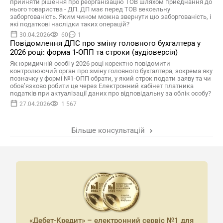
прийняти рішення про реорганізацію ТОВ шляхом приєднання до
нього товариства - ДП. ДП має перед ТОВ вексельну
заборгованість. Яким чином можна звернути цю заборгованість, і
які податкові наслідки таких операцій?
30.04.2026
60
1
Повідомлення ДПС про зміну головного бухгалтера у
2026 році: форма 1-ОПП та строки (аудіоверсія)
Як юридичній особі у 2026 році коректно повідомити
контролюючий орган про зміну головного бухгалтера, зокрема яку
позначку у формі №1-ОПП обрати, у який строк подати заяву та чи
обов’язково робити це через Електронний кабінет платника
податків при актуалізації даних про відповідальну за облік особу?
27.04.2026
1 567
Більше консультацій
«Дебет-Кредит» – електронний сервіс №1 для