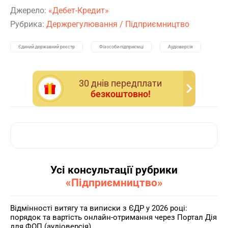
Джерело:
«Дебет-Кредит»
Рубрика:
Держрегулювання
/
Підприємництво
Єдиний державний реєстр
Фізособи-підприємці
Аудіоверсія
30 днiв передплати
безкоштовно!
Усі консультації рубрики
«Підприємництво»
Відмінності витягу та виписки з ЄДР у 2026 році:
порядок та вартість онлайн-отримання через Портал Дія
для ФОП (аудіоверсія)