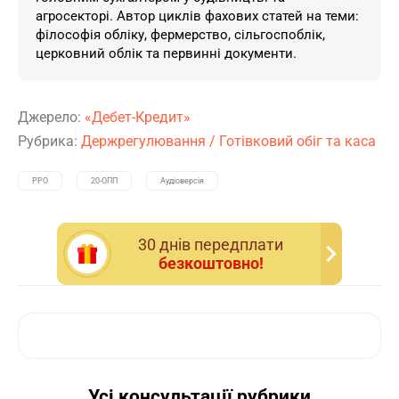
агросекторі. Автор циклів фахових статей на теми:
філософія обліку, фермерство, сільгоспоблік,
церковний облік та первинні документи.
Джерело:
«Дебет-Кредит»
Рубрика:
Держрегулювання
/
Готівковий обіг та каса
РРО
20-OПП
Аудіоверсія
30 днiв передплати
безкоштовно!
Усі консультації рубрики