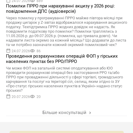
24.07.2026
889
Помилки ПРРО при нарахуванні акцизу у 2026 році:
повідомлення ДПС (аудіоверсія)
Через помилку у програмуванні ПРРО майже півтора місяці при
продажу цигарок у Z-звітах відображалося нарахування акцизного
податку. Техпідтримка ПРРО жодних довідок не надасть. Як
повідомити податкову про помилки? Помилки траплялись з
11.05.2026 р. до 09.07.2026 р. (помилка, що тривала довго). Чи
надавати листа окремо за кожний місяць? Що додавати до листа
та чи потрібно зазначати кожний окремий помилковий чек?
24.07.2026
86
Проведення розрахункових операцій ФОП у гірських
населених пунктах без РРО/ПРРО
Чи може ФОП на загальній системі оподаткування або ЮО
проводити розрахункові операції без застосування РРО та/або
ПРРО при провадженні діяльності у сфері торгівлі, громадського
харчування та послуг на території сіл, селищ, яким згідно із ЗУ
«Про статус гірських населених пунктів в Україні» надано статус
гірських?
20.07.2026
20
Більше консультацій