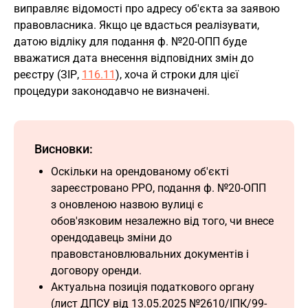
виправляє відомості про адресу об'єкта за заявою
правовласника. Якщо це вдасться реалізувати,
датою відліку для подання ф. №20-ОПП буде
вважатися дата внесення відповідних змін до
реєстру (ЗІР,
116.11
), хоча й строки для цієї
процедури законодавчо не визначені.
Висновки:
Оскільки на орендованому об'єкті
зареєстровано РРО, подання ф. №20-ОПП
з оновленою назвою вулиці є
обов'язковим незалежно від того, чи внесе
орендодавець зміни до
правовстановлювальних документів і
договору оренди.
Актуальна позиція податкового органу
(лист ДПСУ від 13.05.2025 №2610/ІПК/99-