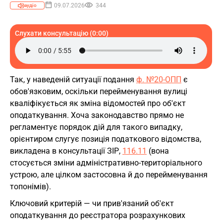
09.07.2026
344
аудіо
Слухати консультацію (0:00)
Так, у наведеній ситуації подання
ф. №20-ОПП
є
обов'язковим, оскільки перейменування вулиці
кваліфікується як зміна відомостей про об'єкт
оподаткування. Хоча законодавство прямо не
регламентує порядок дій для такого випадку,
орієнтиром слугує позиція податкового відомства,
викладена в консультації ЗІР,
116.11
(вона
стосується зміни адміністративно-територіального
устрою, але цілком застосовна й до перейменування
топонімів).
Ключовий критерій — чи прив'язаний об'єкт
оподаткування до реєстратора розрахункових