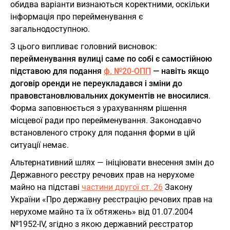
обидва варіанти визнаються коректними, оскільки
інформація про перейменування є
загальнодоступною.
З цього випливає головний висновок:
перейменування вулиці саме по собі є самостійною
підставою для подання
ф. №20-ОПП
— навіть якщо
договір оренди не переукладався і зміни до
правовстановлювальних документів не вносилися
.
Форма заповнюється з урахуванням рішення
місцевої ради про перейменування. Законодавчо
встановленого строку для подання форми в цій
ситуації немає.
Альтернативний шлях — ініціювати внесення змін до
Державного реєстру речових прав на нерухоме
майно на підставі
частини другої ст. 26
Закону
України «Про державну реєстрацію речових прав на
нерухоме майно та їх обтяжень» від 01.07.2004
№1952-IV, згідно з якою державний реєстратор