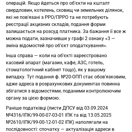
операцій. Якщо йдеться про об'єкти на кшталт
свердловин, котелень, сховищ чи земельних ділянок,
які не пов'язані з РРО/ПРРО та не потребують
реєстрації акцизних складів, подання форми
залишається на розсуд платника. За бажання її все ж
можна подати, зазначивши у графі 2 ознаку «3 —
зміна відомостей про об'єкт оподаткування».
Інша справа — коли на об'єкті зареєстровано
касовий апарат (магазин, кафе, АЗС, готель,
стоматологічний кабінет тощо), як у вашому
випадку. Тут подання ф. №20-ОПП стає обов'язковим,
адже адреса в розрахункових документах повинна
збігатися з відомостями, поданими контролюючим
органу за цією формою.
Раніше податківці (листи ДПСУ від 03.09.2024
№4316/ІПК/99-00-07-03-01 ІПК та від 13.05.2025
№2610/ІПК/99-00-12-01-02 ІПК) наполягали на
послідовності: спочатку — актуалізація адреси в