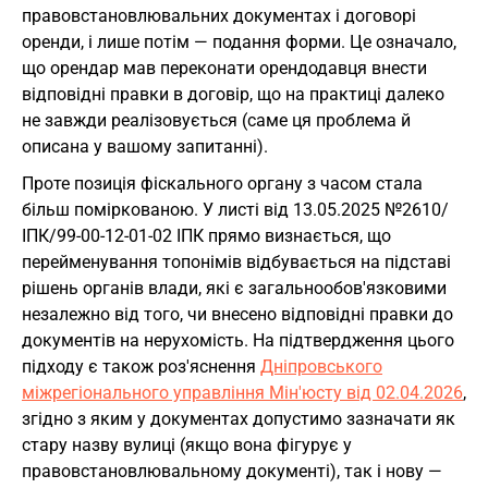
правовстановлювальних документах і договорі
оренди, і лише потім — подання форми. Це означало,
що орендар мав переконати орендодавця внести
відповідні правки в договір, що на практиці далеко
не завжди реалізовується (саме ця проблема й
описана у вашому запитанні).
Проте позиція фіскального органу з часом стала
більш поміркованою. У листі від 13.05.2025 №2610/
ІПК/99-00-12-01-02 ІПК прямо визнається, що
перейменування топонімів відбувається на підставі
рішень органів влади, які є загальнообов'язковими
незалежно від того, чи внесено відповідні правки до
документів на нерухомість. На підтвердження цього
підходу є також роз'яснення
Дніпровського
міжрегіонального управління Мін'юсту від 02.04.2026
,
згідно з яким у документах допустимо зазначати як
стару назву вулиці (якщо вона фігурує у
правовстановлювальному документі), так і нову —