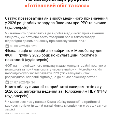
«Готівковий обіг та каса»
Статус презерватива як виробу медичного призначення
у 2026 році: облік товару за Законом про РРО та ризики
(аудіоверсія)
Чи належить презерватив до виробів медичного призначення?
Якщо так, чи потрібно вести товарний облік такого товару
відповідно до вимог Закону про застосування РРО?
03.08.2026
120
Фіскалізація операцій з еквайрингом Монобанку для
ФОП ІІІ групи у 2026 році: консультаційні послуги з
психології (аудіоверсія)
ФОП на ІІІ групі єдиного податку надає консультаційні послуги з
психології та приймає оплату через еквайринг Монобанку. Чи
необхідно було застосовувати РРО (фіскалізувати) такі
розрахункові операції відповідно до вимог законодавства?
24.07.2026
34
Книга обліку виданої та прийнятої касиром готівки у
2026 році: алгоритм ведення за Положенням НБУ №148
(аудіоверсія)
Чи може вестись у папках Книга обліку виданої та прийнятої
касиром готівки (в одній папці кілька місяців), чи має зшиватися
за рік?