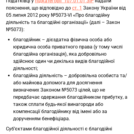
Податківці у
підкатегорії 107.01.01 ЗІР
надали
пояснення, що відповідно до
ст. 1
Закону України від
05 липня 2012 року №5073-VI «Про благодійну
діяльність та благодійні організації» (далі – Закон
№5073):
благодійник – дієздатна фізична особа або
юридична особа приватного права (у тому числі
благодійна організація), яка добровільно
здійснює один чи декілька видів благодійної
діяльності;
благодійна діяльність – добровільна особиста та/
або майнова допомога для досягнення
визначених Законом №5073 цілей, що не
передбачає одержання благодійником прибутку, а
також сплати будь-якої винагороди або
компенсації благодійнику від імені або за
дорученням бенефіціара.
Суб’єктами благодійної діяльності є благодійні