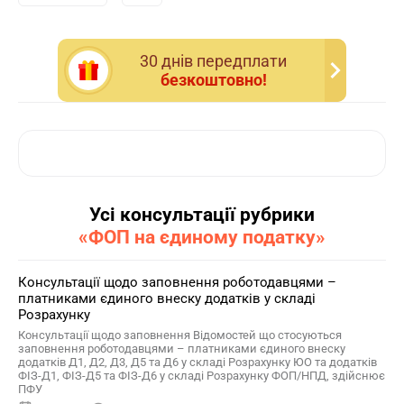
30 днiв передплати
безкоштовно!
Усі консультації рубрики
«ФОП на єдиному податку»
Консультації щодо заповнення роботодавцями –
платниками єдиного внеску додатків у складі
Розрахунку
Консультації щодо заповнення Відомостей що стосуються
заповнення роботодавцями – платниками єдиного внеску
додатків Д1, Д2, Д3, Д5 та Д6 у складі Розрахунку ЮО та додатків
ФІЗ-Д1, ФІЗ-Д5 та ФІЗ-Д6 у складі Розрахунку ФОП/НПД, здійснює
ПФУ