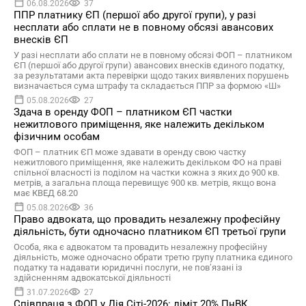
06.08.2026
37
ППР платнику ЄП (першої або другої групи), у разі
несплати або сплати не в повному обсязі авансових
внесків ЄП
У разі несплати або сплати не в повному обсязі ФОП – платником
ЄП (першої або другої групи) авансових внесків єдиного податку,
за результатами акта перевірки щодо таких виявлених порушень
визначається сума штрафу та складається ППР за формою «Ш»
05.08.2026
27
Здача в оренду ФОП – платником ЄП частки
нежитлового приміщення, яке належить декільком
фізичним особам
ФОП – платник ЄП може здавати в оренду свою частку
нежитлового приміщення, яке належить декільком ФО на праві
спільної власності із поділом на частки кожна з яких до 900 кв.
метрів, а загальна площа перевищує 900 кв. метрів, якщо вона
має КВЕД 68.20
05.08.2026
36
Право адвоката, що провадить незалежну професійну
діяльність, бути одночасно платником ЄП третьої групи
Особа, яка є адвокатом та провадить незалежну професійну
діяльність, може одночасно обрати третю групу платника єдиного
податку та надавати юридичні послуги, не пов’язані із
здійсненням адвокатської діяльності
31.07.2026
27
Співпраця з ФОП у Дія Сіті-2026: ліміт 20% ПнВК,