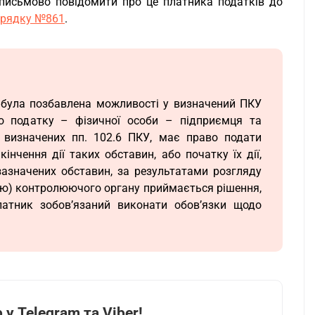
письмово повідомити про це платника податків до
Порядку №861
.
 була позбавлена можливості у визначений ПКУ
ого податку – фізичної особи – підприємця та
, визначених пп. 102.6 ПКУ, має право подати
нчення дії таких обставин, або початку їх дії,
азначених обставин, за результатами розгляду
ою) контролюючого органу приймається рішення,
латник зобов’язаний виконати обов’язки щодо
у Telegram та Viber!