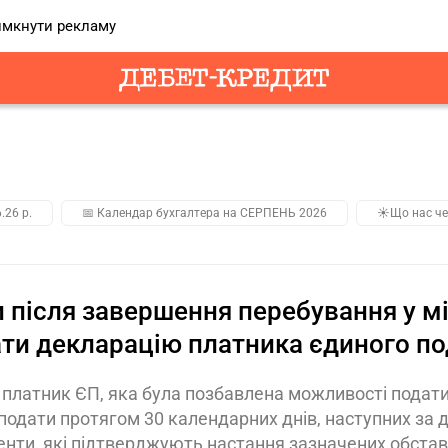
мкнути рекламу
.26 р.
📅 Календар бухгалтера на СЕРПЕНЬ 2026
☀️Що нас че
 після завершення перебування у м
ти декларацію платника єдиного по
платник ЄП, яка була позбавлена можливості подати
подати протягом 30 календарних днів, наступних за д
нти, які підтверджують настання зазначених обста