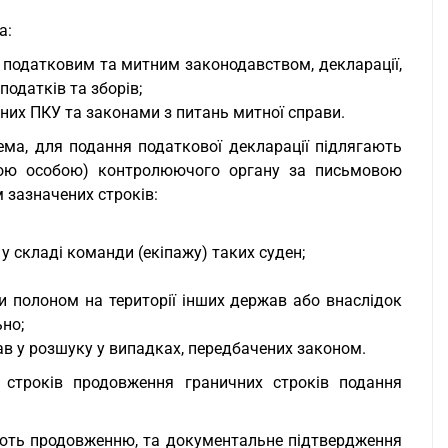
а:
 податковим та митним законодавством, декларації,
податків та зборів;
ених ПКУ та законами з питань митної справи.
ема, для подання податкової декларації підлягають
ною особою) контролюючого органу за письмовою
 зазначених строків:
у складі команди (екіпажу) таких суден;
и полоном на території інших держав або внаслідок
но;
ав у розшуку у випадках, передбачених законом.
м строків продовження граничних строків подання
гають продовженню, та документальне підтвердження