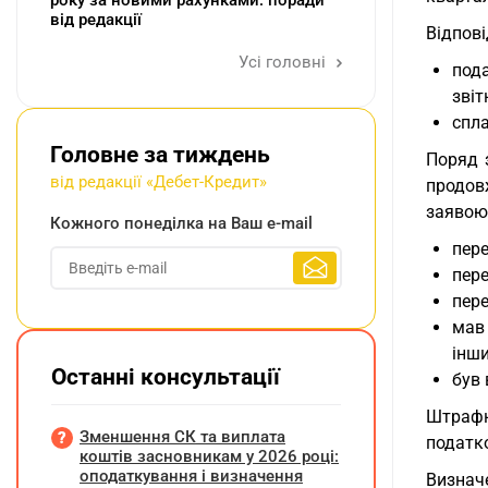
року за новими рахунками: поради
від редакції
Відпов
Усі головні
под
звіт
спла
Головне за тиждень
Поряд
від редакції «Дебет-Кредит»
продов
заявою 
Кожного понеділка на Ваш e-mail
пере
пере
пере
мав
інши
Останні консультації
був 
Штрафн
Зменшення СК та виплата
податко
коштів засновникам у 2026 році:
оподаткування і визначення
Визнач