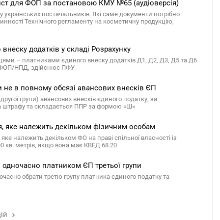
лист для ФОП за постановою КМУ №65 (аудіоверсія)
у українських постачальників. Які саме документи потрібно
чинності Технічного регламенту на косметичну продукцію,
внеску додатків у складі Розрахунку
ями – платниками єдиного внеску додатків Д1, Д2, Д3, Д5 та Д6
ку ФОП/НПД, здійснює ПФУ
ти не в повному обсязі авансових внесків ЄП
другої групи) авансових внесків єдиного податку, за
а штрафу та складається ППР за формою «Ш»
, яке належить декільком фізичним особам
ке належить декільком ФО на праві спільної власності із
0 кв. метрів, якщо вона має КВЕД 68.20
и одночасно платником ЄП третьої групи
очасно обрати третю групу платника єдиного податку та
цій