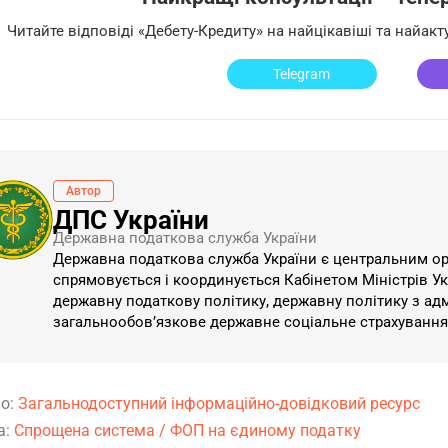
Читайте відповіді «Дебету-Кредиту» на найцікавіші та найак
Telegram
Автор
ДПС України
Державна податкова служба України
Державна податкова служба України є центральним ор
спрямовується і координується Кабінетом Міністрів Укр
державну податкову політику, державну політику з ад
загальнообов’язкове державне соціальне страхуванн
о:
Загальнодоступний інформаційно-довідковий ресурс
а:
Спрощена система
/
ФОП на єдиному податку