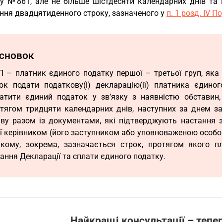
у №861, але не більше шістдесяти календарних днів та 
ення двадцятиденного строку, зазначеного у
п. 1 розд. ІV 
сновок
 – платник єдиного податку першої – третьої груп, яка
ок подати податкову(і) декларацію(ії) платника єдин
атити єдиний податок у зв’язку з наявністю обставин
тягом тридцяти календарних днів, наступних за днем закі
ву разом із документами, які підтверджують настання з
ї керівником (його заступником або уповноваженою особ
кому, зокрема, зазначається строк, протягом якого п
ання Декларації та сплати єдиного податку.
Найкращі консультації – тепер 