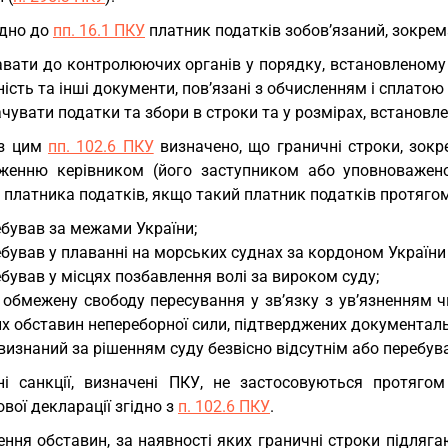
ідно до
пп. 16.1 ПКУ
платник податків зобов’язаний, зокрем
авати до контролюючих органів у порядку, встановленому
ність та інші документи, пов’язані з обчисленням і сплатою 
чувати податки та збори в строки та у розмірах, встановл
 з цим
пп. 102.6 ПКУ
визначено, що граничні строки, зокр
женню керівником (його заступником або уповноваже
платника податків, якщо такий платник податків протягом
бував за межами України;
бував у плаванні на морських суднах за кордоном України 
бував у місцях позбавлення волі за вироком суду;
 обмежену свободу пересування у зв’язку з ув’язненням ч
х обставин непереборної сили, підтверджених документаль
визнаний за рішенням суду безвісно відсутнім або перебув
і санкції, визначені ПКУ, не застосовуються протяго
вої декларації згідно з
п. 102.6 ПКУ
.
ення обставин, за наявності яких граничні строки підля