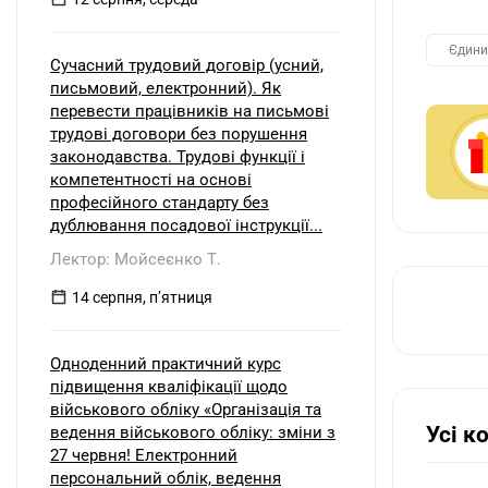
Єдини
Сучасний трудовий договір (усний,
письмовий, електронний). Як
перевести працівників на письмові
трудові договори без порушення
законодавства. Трудові функції і
компетентності на основі
професійного стандарту без
дублювання посадової інструкції...
Лектор: Мойсеєнко Т.
14 серпня, пʼятниця
Одноденний практичний курс
підвищення кваліфікації щодо
військового обліку «Організація та
Усі к
ведення військового обліку: зміни з
27 червня! Електронний
персональний облік, ведення