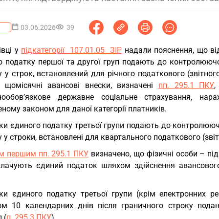
03.06.2026
39
івці у
підкатегорії 107.01.05 ЗІР
надали пояснення, що ві
о податку першої та другої груп подають до контролююч
 у строк, встановлений для річного податкового (звітног
, щомісячні авансові внески, визначені
пп. 295.1 ПКУ
,
нообов’язкове державне соціальне страхування, нара
ному законом для даної категорії платників.
ки єдиного податку третьої групи подають до контролююч
 у строки, встановлені для квартального податкового (звіт
м першим пп. 295.1 ПКУ
визначено, що фізичні особи – під
плачують єдиний податок шляхом здійснення авансового
ки єдиного податку третьої групи (крім електронних ре
ом 10 календарних днів після граничного строку поданн
 (
п. 295.3 ПКУ
).