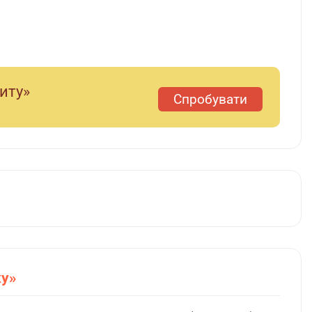
диту»
Спробувати
ку»