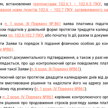
ин, встановлених
підпунктами 102.6.1 – 102.6.5 ПКУ
, з
ування норм пунктів 102.6 – 102.7 ПКУ, затвердженого на
 з
п. 1 розд. ІІІ Порядку №861
заява платника податк
ком податків у довільній формі протягом тридцяти календ
ених
пп. 102.6-102.7 ПКУ
, або початку їх дії, разом із док
ити Заяви та порядок її подання фізичною особою до к
у №861
.
утності документального підтвердження, а також у разі н
глядається, про що контролюючий орган повідомляє платн
ня такої Заяви (
п. 6 розд. ІІІ Порядку №861
).
люючий орган протягом двадцяти календарних днів від дн
ти вмотивоване рішення та надіслати його на адресу з
йому під розписку (
п. 1 розд. ІV Порядку №861
).
 з
п. 2 розд. ІV Порядку №861
керівник контролюючого орг
ти рішення про продовження строків розгляду заяви платн