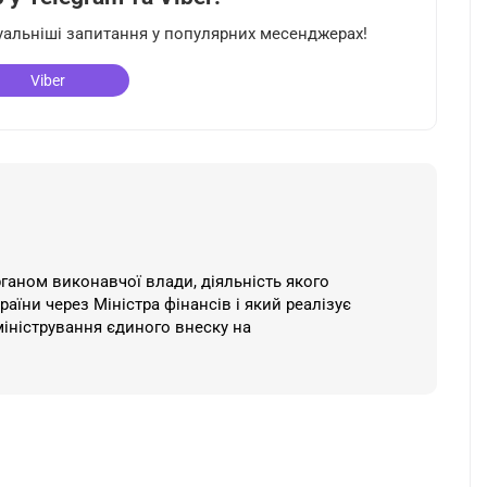
туальніші запитання у популярних месенджерах!
Viber
ганом виконавчої влади, діяльність якого
аїни через Міністра фінансів і який реалізує
міністрування єдиного внеску на
я