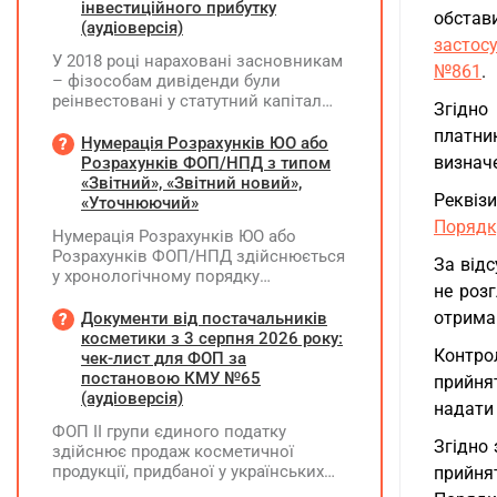
інвестиційного прибутку
обстав
(аудіоверсія)
застос
У 2018 році нараховані засновникам
№861
.
– фізособам дивіденди були
реінвестовані у статутний капітал
Згідно
без зміни часток, із них сплачено
платни
ПДФО та ВЗ. Крім того, статутний
Нумерація Розрахунків ЮО або
капітал збільшувався за рахунок
визнач
Розрахунків ФОП/НПД з типом
нерозподіленого прибутку без
«Звітний», «Звітний новий»,
Реквіз
нарахування дивідендів. У 2026 році
«Уточнюючий»
його планують зменшити та
Порядк
Нумерація Розрахунків ЮО або
виплатити кошти засновникам. Чи
Розрахунків ФОП/НПД здійснюється
потрібно утримувати ПДФО та ВЗ?
За відс
у хронологічному порядку
не роз
незалежно від типу Розрахунків в
межах одного звітного
отриман
Документи від постачальників
(податкового) періоду та не
косметики з 3 серпня 2026 року:
Контро
продовжується в наступних
чек-лист для ФОП за
постановою КМУ №65
прийня
(аудіоверсія)
надати 
ФОП ІІ групи єдиного податку
Згідно
здійснює продаж косметичної
продукції, придбаної у українських
прийня
постачальників. Які саме документи