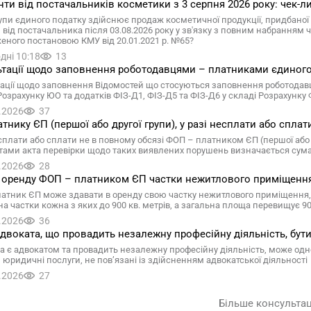
ти від постачальників косметики з 3 серпня 2026 року: чек-
рупи єдиного податку здійснює продаж косметичної продукції, придбаної 
 від постачальника після 03.08.2026 року у зв'язку з повним набранням 
еного постановою КМУ від 20.01.2021 р. №65?
дні 10:18
13
тації щодо заповнення роботодавцями – платниками єдиного 
ації щодо заповнення Відомостей що стосуються заповнення роботодавц
 Розрахунку ЮО та додатків ФІЗ-Д1, ФІЗ-Д5 та ФІЗ-Д6 у складі Розрахун
.2026
37
тнику ЄП (першої або другої групи), у разі несплати або спла
есплати або сплати не в повному обсязі ФОП – платником ЄП (першої або 
тами акта перевірки щодо таких виявлених порушень визначається сум
.2026
28
 оренду ФОП – платником ЄП частки нежитлового приміщення
атник ЄП може здавати в оренду свою частку нежитлового приміщення, я
на частки кожна з яких до 900 кв. метрів, а загальна площа перевищує 90
.2026
36
двоката, що провадить незалежну професійну діяльність, бут
ка є адвокатом та провадить незалежну професійну діяльність, може одн
 юридичні послуги, не пов’язані із здійсненням адвокатської діяльності
.2026
27
Більше консульта