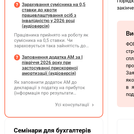
Порядк
потрібно вимагати від
Зарахування сумісника на 0,5
закінч
постачальника після 03.08.2026 року
ставки до квоти
у зв'язку з повним набранням
працевлаштування осіб з
чинності Технічного регламенту на
інвалідністю у 2026 році
косметичну продукцію,
(аудіоверсія)
затвердженого постановою КМУ від
Ви
Працівника прийнято на роботу як
20.01.2021 р. №65?
сумісника на 0,5 ставки. Чи
ФОП
зараховується така зайнятість до
ліміту (квоти) з працевлаштування
стр
осіб з інвалідністю відповідно до
Заповнення додатка АМ за І
спл
вимог законодавства?
півріччя 2026 року при
про
застосуванні прискореної
Зая
амортизації (аудіоверсія)
яко
Як заповнити додаток АМ до
в я
декларації з податку на прибуток
(інформація про результати
под
амортизації за І півріччя 2026 року)?
Чи потрібно для цього брати дані
Усі консультації
станом на 01.01.2026 р.? Якщо до
окремих верстатів групи 4
застосовується прискорена
амортизація, чи потрібно зазначати
Семінари для бухгалтерів
вартість усіх таких верстатів на