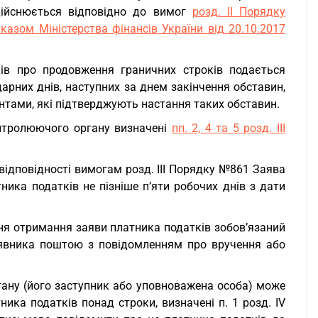
дійснюється відповідно до вимог
розд. ІІ Порядку
казом Міністерства фінансів України від 20.10.2017
ів про продовження граничних строків подається
арних днів, наступних за днем закінчення обставин,
ументами, які підтверджують настання таких обставин.
онтролюючого органу визначені
пп. 2, 4 та 5 розд. ІІІ
евідповідності вимогам розд. ІІІ Порядку №861 Заява
ика податків не пізніше п’яти робочих днів з дати
я отримання заяви платника податків зобов’язаний
аявника поштою з повідомленням про вручення або
ану (його заступник або уповноважена особа) може
ика податків понад строки, визначені п. 1 розд. ІV