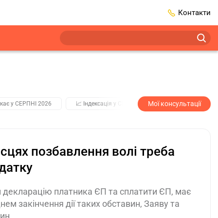
Контакти
Мої консультації
кає у СЕРПНІ 2026
📈 Індексація у СЕРПНІ
2️⃣0️⃣2️⃣7️⃣ Усі клю
ісцях позбавлення волі треба
датку
 декларацію платника ЄП та сплатити ЄП, має
нем закінчення дії таких обставин, Заяву та
вин