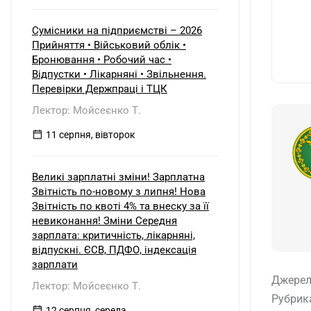
початок і кінець звітного періоду?
При цьому щодо частини верстатів
рішення про застосування
Сумісники на підприємстві – 2026
прискореної амортизації прийнято з
Прийняття • Військовий облік •
01.01.2025 р., а щодо інших — з
Бронювання • Робочий час •
01.01.2026 р.
Відпустки • Лікарняні • Звільнення.
Перевірки Держпраці і ТЦК
Лектор: Мойсеєнко Т.
11 серпня, вівторок
Великі зарплатні зміни! Зарплатна
Звітність по-новому з липня! Нова
Звітність по квоті 4% та внеску за її
невиконання! Зміни Середня
зарплата: критичність, лікарняні,
відпускні. ЄСВ, ПДФО, індексація
зарплати
Джерел
Лектор: Мойсеєнко Т.
Рубрик
12 серпня, середа