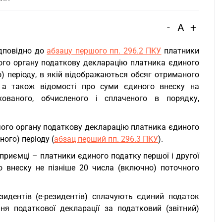
-
A
+
дповідно до
абзацу першого пп. 296.2 ПКУ
платники
ого органу податкову декларацію платника єдиного
о) періоду, в якій відображаються обсяг отриманого
 а також відомості про суми єдиного внеску на
хованого, обчисленого і сплаченого в порядку,
ого органу податкову декларацію платника єдиного
ного) періоду (
абзац перший пп. 296.3 ПКУ
).
приємці – платники єдиного податку першої і другої
 внеску не пізніше 20 числа (включно) поточного
зидентів (е-резидентів) сплачують єдиний податок
я податкової декларації за податковий (звітний)