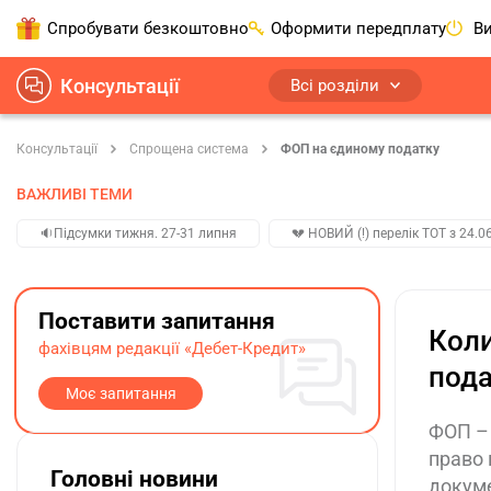
Спробувати безкоштовно
Оформити передплату
Ви
Консультації
Всі розділи
Консультації
Спрощена система
ФОП на єдиному податку
ВАЖЛИВІ ТЕМИ
🔉Підсумки тижня. 27-31 липня
💔 НОВИЙ (!) перелік ТОТ з 24.06
Поставити запитання
Коли
фахівцям редакції «Дебет-Кредит»
пода
Моє запитання
ФОП – 
право 
Головні новини
докуме