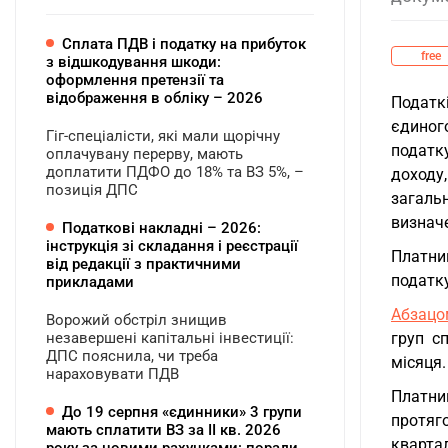
Сплата ПДВ і податку на прибуток
free
з відшкодування шкоди:
оформлення претензії та
відображення в обліку – 2026
Податк
єдиног
Гіг-спеціалісти, які мали щорічну
податку
оплачувану перерву, мають
доплатити ПДФО до 18% та ВЗ 5%, –
доходу
позиція ДПС
загаль
визначе
Податкові накладні – 2026:
інструкція зі складання і реєстрації
Платни
від редакції з практичними
податку
прикладами
Абзацо
Ворожий обстріл знищив
незавершені капітальні інвестиції:
груп с
ДПС пояснила, чи треба
місяця.
нараховувати ПДВ
Платни
До 19 серпня «єдинники» 3 групи
протяг
мають сплатити ВЗ за ІІ кв. 2026
квартал