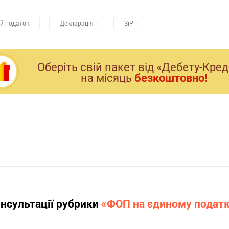
й податок
Декларація
ЗіР
Оберiть свiй пакет вiд «Дебету-Кре
на мiсяць
безкоштовно!
онсультації рубрики
«ФОП на єдиному подат