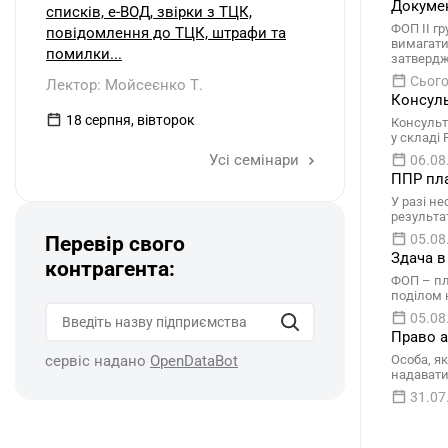
Докумен
списків, е-ВОД, звірки з ТЦК,
ФОП ІІ г
повідомлення до ТЦК, штрафи та
вимагати
помилки...
затвердж
Сього
Лектор: Мойсеєнко Т.
Консуль
18 серпня, вівторок
Консульт
у складі
Усі семінари
06.08
ППР пла
У разі н
результа
05.08
Перевір свого
Здача в
контрагента:
ФОП – пл
поділом 
05.08
Право а
сервіс надано
OpenDataBot
Особа, я
надавати
31.07