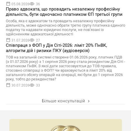
05.08.2026
36
Право адвоката, що провадить незалежну професійну
діяльність, бути одночасно платником ЄП третьої групи
Особа, яка є адвокатом та провадить незалежну професійну
діяльність, може одночасно обрати третю групу платника єдиного
податку та надавати юридичні послуги, не пов’язані із
здійсненням адвокатської діяльності
31.07.2026
27
Співпраця з ФОП у Дія Сіті-2026: ліміт 20% ПнВК,
алгоритм дій і ризики ПКУ (аудіоверсія)
ТОВ на загальній системі створене 01.06.2026 року, платник ПДВ
(з 01.07.2026 року) з 1 серпня 2026 року стала резидентом Дія Сіті -
платником ПнВК. З якої дати застосовуєтсья до ТОВ правила,
стосовно співпраці з ФОП? Чи враховуються в ліміт 20% від
загального обсягу операцій на операції, які були до 1 серпня 2026
року, тобто до резиденства?
30.07.2026
33
Більше консультацій