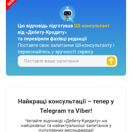
Цю відповідь підготував
ШІ-консультант
від «Дебету-Кредиту»
та перевірили фахівці редакції
Поставте своє запитання ШІ-консультанту і
переконайтесь у зручності сервісу
Поставте ваше запитання
Найкращі консультації – тепер у
Telegram та Viber!
Читайте відповіді «Дебету-Кредиту» на
найцікавіші та найактуальніші запитання у
популярних месенджерах!