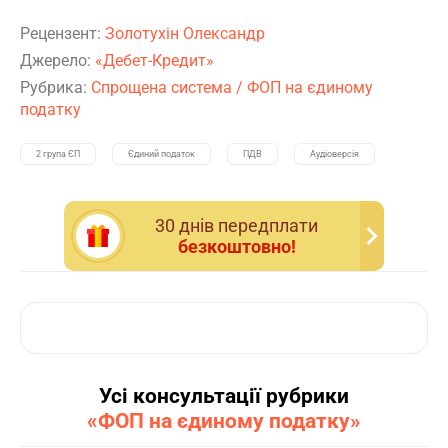
Рецензент:
Золотухін Олександр
Джерело:
«Дебет-Кредит»
Рубрика:
Спрощена система
/
ФОП на єдиному
податку
2 група ЄП
Єдиний податок
ПДВ
Аудіоверсія
30 днiв передплати
безкоштовно!
Усі консультації рубрики
«ФОП на єдиному податку»