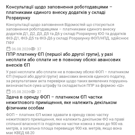
Консультації щодо заповнення роботодавцями –
платниками єдиного внеску додатків у складі
Розрахунку
Консультації щодо заповнення Відомостей що стосуються
заповнення роботодавцями – платниками єдиного внеску
додатків Д1, Д2, Д3, Д5 та Д6 у складі Розрахунку ЮО та додатків
ФІЗ-Д1, ФІЗ-Д5 та ФІЗ-Д6 у складі Розрахунку ФОП/НПД, здійснює
ПФУ
06.08.2026
37
ППР платнику ЄП (першої або другої групи), у разі
несплати або сплати не в повному обсязі авансових
внесків ЄП
У разі несплати або сплати не в повному обсязі ФОП – платником
ЄП (першої або другої групи) авансових внесків єдиного податку,
за результатами акта перевірки щодо таких виявлених порушень
визначається сума штрафу та складається ППР за формою «Ш»
05.08.2026
27
Здача в оренду ФОП – платником ЄП частки
нежитлового приміщення, яке належить декільком
фізичним особам
ФОП – платник ЄП може здавати в оренду свою частку
нежитлового приміщення, яке належить декільком ФО на праві
спільної власності із поділом на частки кожна з яких до 900 кв.
метрів, а загальна площа перевищує 900 кв. метрів, якщо вона
має КВЕД 68.20