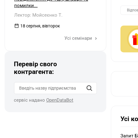
помилки...
Відпо
Лектор: Мойсеєнко Т.
18 серпня, вівторок
Усі семінари
Перевір свого
контрагента:
сервіс надано
OpenDataBot
Усі к
Запит Б