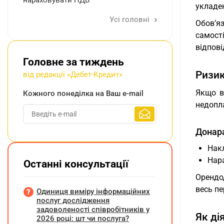
нараховувати ПДВ
укладен
Усі головні
Обов’я
самост
відпові
Головне за тиждень
Ризик
від редакції «Дебет-Кредит»
Якщо в
Кожного понеділка на Ваш e-mail
недопла
Донара
Нак
Нара
Останні консультації
Орендод
весь пе
Одиниця виміру інформаційних
послуг дослідження
задоволеності співробітників у
Як ді
2026 році: шт чи послуга?