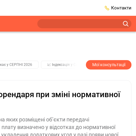
Контакти
Мої консультації
кає у СЕРПНІ 2026
📈 Індексація у СЕРПНІ
2️⃣0️⃣2️⃣7️⃣ Усі клю
 орендаря при зміні нормативної
на яких розміщені об’єкти передачі
 плату визначено у відсотках до нормативної
 укладення додаткових угод у разі появи нової