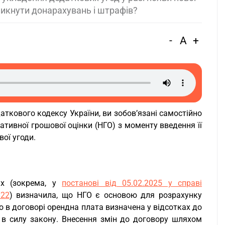
никнути донарахувань і штрафів?
-
A
+
ткового кодексу України, ви зобов’язані самостійно
ативної грошової оцінки (НГО) з моменту введення її
вої угоди.
ях (зокрема, у
постанові від 05.02.2025 у справі
/22
) визначила, що НГО є основою для розрахунку
о в договорі орендна плата визначена у відсотках до
 в силу закону. Внесення змін до договору шляхом