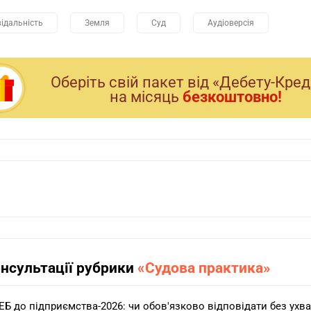
відальність
Земля
Суд
Аудіоверсія
Оберiть свiй пакет вiд «Дебету-Кре
на мiсяць
безкоштовно!
онсультації рубрики
«Судова практика»
ЕБ до підприємства-2026: чи обов'язково відповідати без ухва