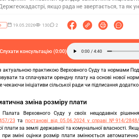
Держгеокадастрі, якщо рада не звертається, та як у
19.05.2026
130
2
о
Слухати консультацію (0:00)
 з актуальною практикою Верховного Суду та нормами Пода
вувати та сплачувати орендну плату на основі нової норм
не чекаючи ініціативи сільської ради чи підписання додатко
атична зміна розміру плати
 Палата Верховного Суду у своїх нещодавніх рішенн
457/23
та
постанові від 05.06.2024 у справі №914/2848
ї плати за землі державної та комунальної власності. Якщ
о при зміні оцінки розмір плати змінюється автоматично