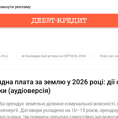
мкнути рекламу
.26 р.
📅 Календар бухгалтера на СЕРПЕНЬ 2026
☀️Що нас че
дна плата за землю у 2026 році: дії
ки (аудіоверсія)
а орендує земельні ділянки комунальної власності, 
оенергії. Договори укладено на 10–15 років, орендну
ої оцінки. Чи повинен орендар самостійно ініціювати