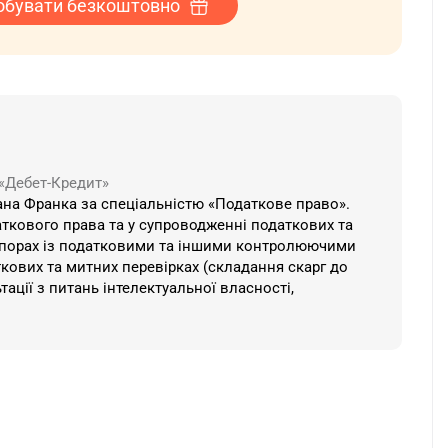
обувати безкоштовно
 «Дебет-Кредит»
вана Франка за спеціальністю «Податкове право».
аткового права та у супроводженні податкових та
 у спорах із податковими та іншими контролюючими
ткових та митних перевірках (складання скарг до
тації з питань інтелектуальної власності,