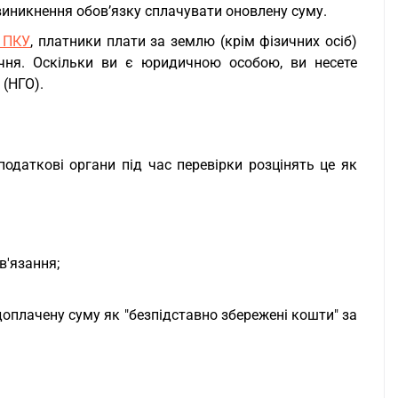
виникнення обов’язку сплачувати оновлену суму.
2 ПКУ
, платники плати за землю (крім фізичних осіб)
чня. Оскільки ви є юридичною особою, ви несете
 (НГО).
даткові органи під час перевірки розцінять це як
в'язання;
доплачену суму як "безпідставно збережені кошти" за