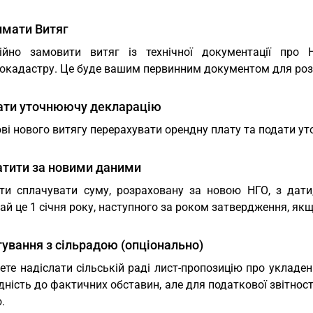
имати Витяг
ійно замовити витяг із технічної документації про 
окадастру. Це буде вашим первинним документом для роз
дати уточнюючу декларацію
ві нового витягу перерахувати орендну плату та подати у
атити за новими даними
ти сплачувати суму, розраховану за новою НГО, з дати,
ай це 1 січня року, наступного за роком затвердження, як
тування з сільрадою (опціонально)
те надіслати сільській раді лист-пропозицію про укладен
дність до фактичних обставин, але для податкової звітност
.