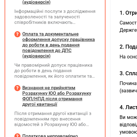
(аудіоверсія)
Інформаційні послуги з дослідження
1. Отр
задоволеності та залученості
співробітників включають
Самост
підготовку дослідного
Держге
повідомлення, проведення
Оплата та документальне
опитування через EngageQ та
оформлення допуску працівника
електронну пошту, підтримку
до роботи в день подання
2. По
учасників і передачу результатів. Яку
повідомлення до ДПС
одиницю виміру коректніше
(аудіоверсія)
На осно
застосовувати — «шт» чи «послуга»?
Чи правомірний допуск працівника
до роботи в день подання
3. Спл
повідомлення, як його оплатити та
зафіксувати?
Почина
Визнання не прийнятим
(зазвич
Розрахунку ЮО або Розрахунку
ФОП/НПД після отримання
другої квитанції
4. Лис
Після отримання другої квитанції з
Ви може
повідомленням про внесення
відомостей з Розрахунку ЮО або
відпові
Розрахунку ФОП/НПД до Реєстру
умовою
застрахованих осіб, на підставі
Податкова неправомірно