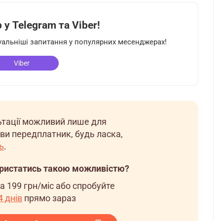
у Telegram та Viber!
туальніші запитання у популярних месенджерах!
Viber
льтації можливий лише для
ви передплатник, будь ласка,
ь
.
ористатись такою можливістю?
за
199 грн/міс
або спробуйте
 днів
прямо зараз