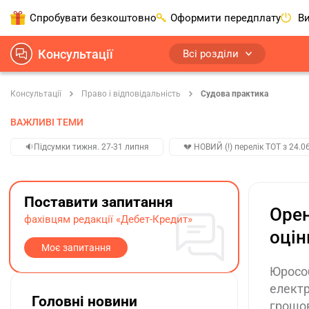
Спробувати безкоштовно
Оформити передплату
Ви
Консультації
Всі розділи
Консультації
Право і відповідальність
Судова практика
ВАЖЛИВІ ТЕМИ
🔉Підсумки тижня. 27-31 липня
💔 НОВИЙ (!) перелік ТОТ з 24.06
Поставити запитання
Орен
фахівцям редакції «Дебет-Кредит»
оцін
Моє запитання
Юрособ
електр
Головні новини
грошов