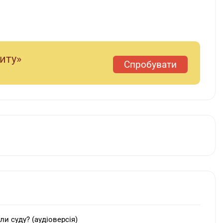
диту»
Спробувати
ли суду? (аудіоверсія)