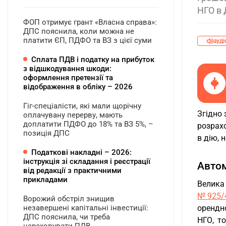
НГО в 
ФОП отримує грант «Власна справа»:
ДПС пояснила, коли можна не
платити ЄП, ПДФО та ВЗ з цієї суми
ауді
Сплата ПДВ і податку на прибуток
з відшкодування шкоди:
оформлення претензії та
відображення в обліку – 2026
Гіг-спеціалісти, які мали щорічну
Згідно
оплачувану перерву, мають
доплатити ПДФО до 18% та ВЗ 5%, –
розрахо
позиція ДПС
в дію, 
Податкові накладні – 2026:
інструкція зі складання і реєстрації
Автом
від редакції з практичними
прикладами
Велика
№925/
Ворожий обстріл знищив
незавершені капітальні інвестиції:
орендно
ДПС пояснила, чи треба
НГО, т