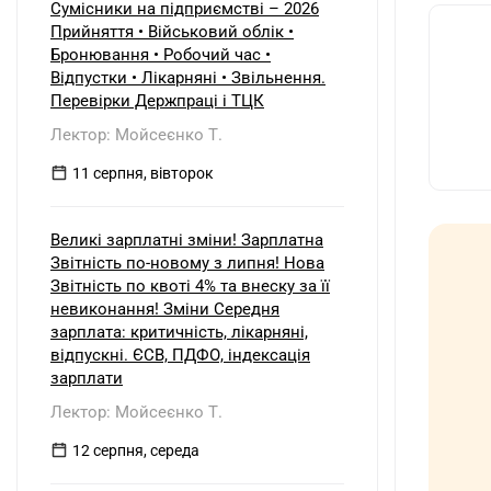
несправного. Як відобразити ці
Сумісники на підприємстві – 2026
операції в бухобліку та які
Прийняття • Військовий облік •
виникають наслідки з ПДВ?
Бронювання • Робочий час •
Відпустки • Лікарняні • Звільнення.
Перевірки Держпраці і ТЦК
Лектор: Мойсеєнко Т.
11 серпня, вівторок
Великі зарплатні зміни! Зарплатна
Звітність по-новому з липня! Нова
Звітність по квоті 4% та внеску за її
невиконання! Зміни Середня
зарплата: критичність, лікарняні,
відпускні. ЄСВ, ПДФО, індексація
зарплати
Лектор: Мойсеєнко Т.
12 серпня, середа