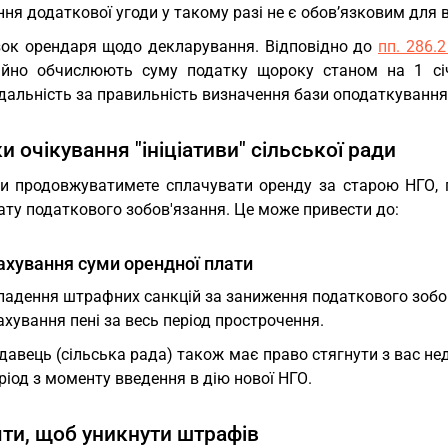
ня додаткової угоди у такому разі не є обов’язковим для 
зок орендаря щодо декларування. Відповідно до
пп. 286.
ійно обчислюють суму податку щороку станом на 1 сі
дальність за правильність визначення бази оподаткування
и очікування "ініціативи" сільської ради
и продовжуватимете сплачувати оренду за старою НГО, по
ту податкового зобов'язання. Це може привести до:
хування суми орендної плати
ладення штрафних санкцій за заниження податкового зобо
хування пені за весь період прострочення.
авець (сільська рада) також має право стягнути з вас не
ріод з моменту введення в дію нової НГО.
яти, щоб уникнути штрафів