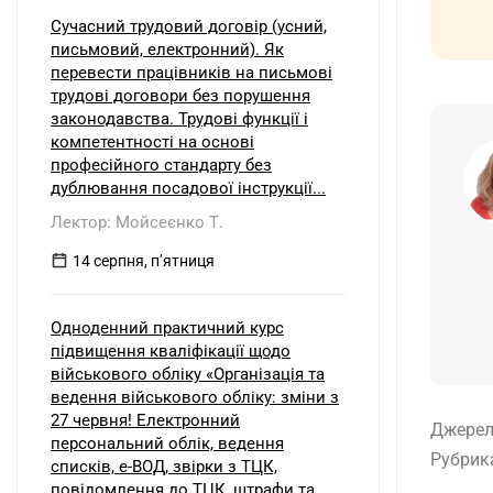
Сучасний трудовий договір (усний,
письмовий, електронний). Як
перевести працівників на письмові
трудові договори без порушення
законодавства. Трудові функції і
компетентності на основі
професійного стандарту без
дублювання посадової інструкції...
Лектор: Мойсеєнко Т.
14 серпня, пʼятниця
Одноденний практичний курс
підвищення кваліфікації щодо
військового обліку «Організація та
ведення військового обліку: зміни з
27 червня! Електронний
Джерел
персональний облік, ведення
Рубрик
списків, е-ВОД, звірки з ТЦК,
повідомлення до ТЦК, штрафи та