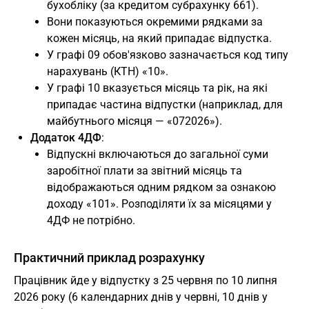
бухобліку (за кредитом субрахунку 661).
Вони показуються окремими рядками за
кожен місяць, на який припадає відпустка.
У графі 09 обов'язково зазначається код типу
нарахувань (КТН) «10».
У графі 10 вказується місяць та рік, на які
припадає частина відпустки (наприклад, для
майбутнього місяця — «072026»).
Додаток 4ДФ
:
Відпускні включаються до загальної суми
заробітної плати за звітний місяць та
відображаються одним рядком за ознакою
доходу «101». Розподіляти їх за місяцями у
4ДФ не потрібно.
Практичний приклад розрахунку
Працівник йде у відпустку з 25 червня по 10 липня
2026 року (6 календарних днів у червні, 10 днів у