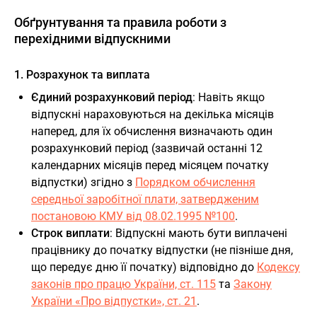
Обґрунтування та правила роботи з
перехідними відпускними
1. Розрахунок та виплата
Єдиний розрахунковий період
: Навіть якщо
відпускні нараховуються на декілька місяців
наперед, для їх обчислення визначають один
розрахунковий період (зазвичай останні 12
календарних місяців перед місяцем початку
відпустки) згідно з
Порядком обчислення
середньої заробітної плати, затвердженим
постановою КМУ від 08.02.1995 №100
.
Строк виплати
: Відпускні мають бути виплачені
працівнику до початку відпустки (не пізніше дня,
що передує дню її початку) відповідно до
Кодексу
законів про працю України, ст. 115
та
Закону
України «Про відпустки», ст. 21
.