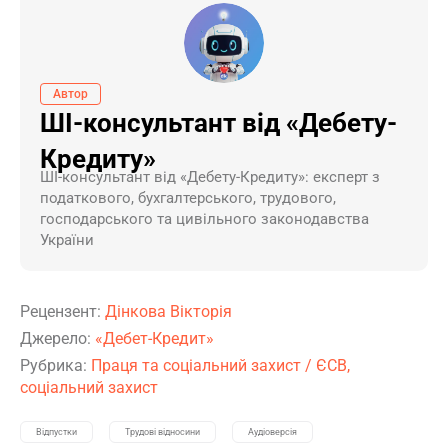
Автор
ШІ-консультант від «Дебету-
Кредиту»
ШI-консультант від «Дебету-Кредиту»: експерт з
податкового, бухгалтерського, трудового,
господарського та цивільного законодавства
України
Рецензент:
Дінкова Вікторія
Джерело:
«Дебет-Кредит»
Рубрика:
Праця та соціальний захист
/
ЄСВ,
соціальний захист
Відпустки
Трудові відносини
Аудіоверсія