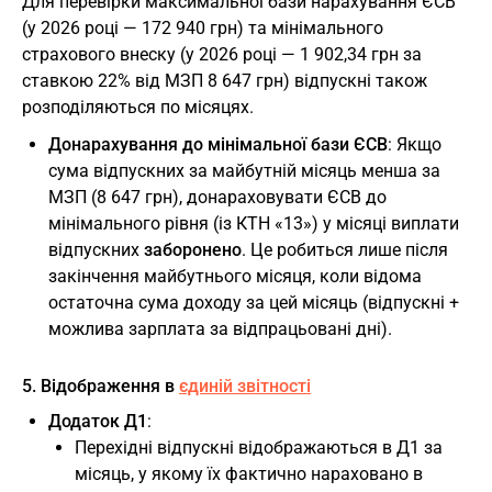
Для перевірки максимальної бази нарахування ЄСВ
(у 2026 році — 172 940 грн) та мінімального
страхового внеску (у 2026 році — 1 902,34 грн за
ставкою 22% від МЗП 8 647 грн) відпускні також
розподіляються по місяцях.
Донарахування до мінімальної бази ЄСВ
: Якщо
сума відпускних за майбутній місяць менша за
МЗП (8 647 грн), донараховувати ЄСВ до
мінімального рівня (із КТН «13») у місяці виплати
відпускних
заборонено
. Це робиться лише після
закінчення майбутнього місяця, коли відома
остаточна сума доходу за цей місяць (відпускні +
можлива зарплата за відпрацьовані дні).
5. Відображення в
єдиній звітності
Додаток Д1
:
Перехідні відпускні відображаються в Д1 за
місяць, у якому їх фактично нараховано в