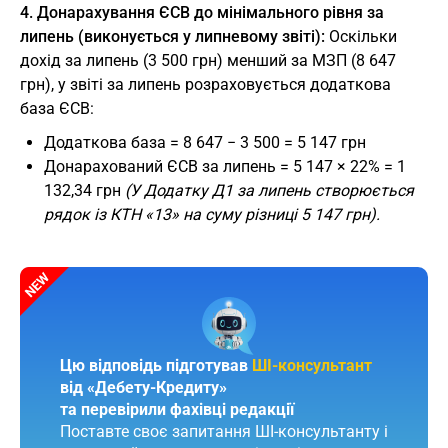
4. Донарахування ЄСВ до мінімального рівня за
липень (виконується у липневому звіті):
Оскільки
дохід за липень (3 500 грн) менший за МЗП (8 647
грн), у звіті за липень розраховується додаткова
база ЄСВ:
Додаткова база = 8 647 − 3 500 = 5 147 грн
Донарахований ЄСВ за липень = 5 147 × 22% = 1
132,34 грн
(У Додатку Д1 за липень створюється
рядок із КТН «13» на суму різниці 5 147 грн).
Цю відповідь підготував
ШІ-консультант
від «Дебету-Кредиту»
та перевірили фахівці редакції
Поставте своє запитання ШІ-консультанту і