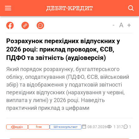
-
A
+
Розрахунок перехідних відпускних у
2026 році: приклад проводок, ЄСВ,
ПДФО та звітність (аудіоверсія)
Який порядок розрахунку, бухгалтерського
обліку, оподаткування (ПДФО, ЄСВ, військовий
збір) та відображення у податковій звітності
перехідних відпускних (нарахування у червні,
виплата у липні) у 2026 році. Наведіть
практичний приклад з цифрами
08.07.2026
1 317
1
аудіо
free
ШІ-консультант