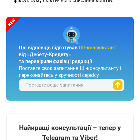
фіксує суму фактичного списання коштів.
Цю відповідь підготував
ШІ-консультант
від «Дебету-Кредиту»
та перевірили фахівці редакції
Поставте своє запитання ШІ-консультанту і
переконайтесь у зручності сервісу
Поставте ваше запитання
Найкращі консультації – тепер у
Telegram та Viber!