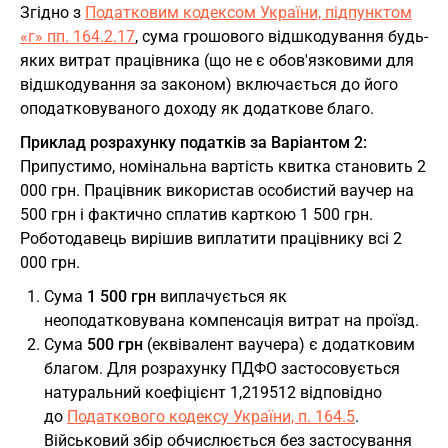
Згідно з
Податковим кодексом України, підпунктом
«г» пп. 164.2.17
, сума грошового відшкодування будь-
яких витрат працівника (що не є обов'язковими для
відшкодування за законом) включається до його
оподатковуваного доходу як додаткове благо.
Приклад розрахунку податків за Варіантом 2:
Припустимо, номінальна вартість квитка становить 2
000 грн. Працівник використав особистий ваучер на
500 грн і фактично сплатив карткою 1 500 грн.
Роботодавець вирішив виплатити працівнику всі 2
000 грн.
Сума
1 500 грн
виплачується як
неоподатковувана компенсація витрат на проїзд.
Сума
500 грн
(еквівалент ваучера) є додатковим
благом. Для розрахунку ПДФО застосовується
натуральний коефіцієнт 1,219512 відповідно
до
Податкового кодексу України, п. 164.5
.
Військовий збір обчислюється без застосування