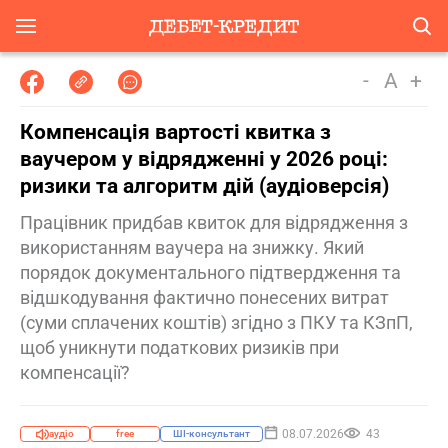
-
A
+
Компенсація вартості квитка з
ваучером у відрядженні у 2026 році:
ризики та алгоритм дій (аудіоверсія)
Працівник придбав квиток для відрядження з
використанням ваучера на знижку. Який
порядок документального підтвердження та
відшкодування фактично понесених витрат
(суми сплачених коштів) згідно з ПКУ та КЗпП,
щоб уникнути податкових ризиків при
компенсації?
08.07.2026
43
аудіо
free
ШІ-консультант