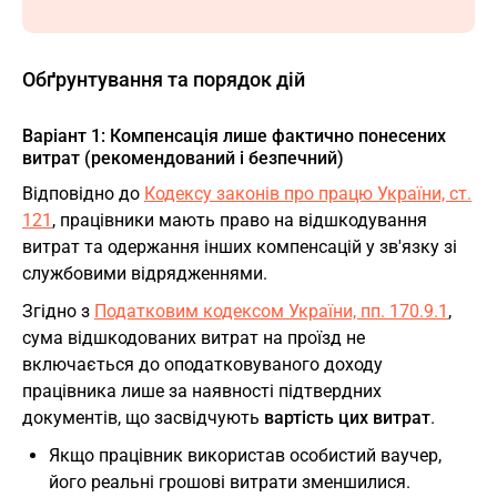
Обґрунтування та порядок дій
Варіант 1: Компенсація лише фактично понесених
витрат (рекомендований і безпечний)
Відповідно до
Кодексу законів про працю України, ст.
121
, працівники мають право на відшкодування
витрат та одержання інших компенсацій у зв'язку зі
службовими відрядженнями.
Згідно з
Податковим кодексом України, пп. 170.9.1
,
сума відшкодованих витрат на проїзд не
включається до оподатковуваного доходу
працівника лише за наявності підтвердних
документів, що засвідчують
вартість цих витрат
.
Якщо працівник використав особистий ваучер,
його реальні грошові витрати зменшилися.