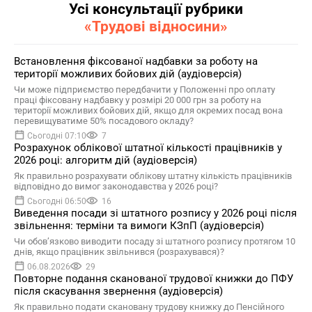
Усі консультації рубрики
«Трудові відносини»
Встановлення фіксованої надбавки за роботу на
території можливих бойових дій (аудіоверсія)
Чи може підприємство передбачити у Положенні про оплату
праці фіксовану надбавку у розмірі 20 000 грн за роботу на
території можливих бойових дій, якщо для окремих посад вона
перевищуватиме 50% посадового окладу?
Сьогодні 07:10
7
Розрахунок облікової штатної кількості працівників у
2026 році: алгоритм дій (аудіоверсія)
Як правильно розрахувати облікову штатну кількість працівників
відповідно до вимог законодавства у 2026 році?
Сьогодні 06:50
16
Виведення посади зі штатного розпису у 2026 році після
звільнення: терміни та вимоги КЗпП (аудіоверсія)
Чи обов’язково виводити посаду зі штатного розпису протягом 10
днів, якщо працівник звільнився (розрахувався)?
06.08.2026
29
Повторне подання сканованої трудової книжки до ПФУ
після скасування звернення (аудіоверсія)
Як правильно подати скановану трудову книжку до Пенсійного