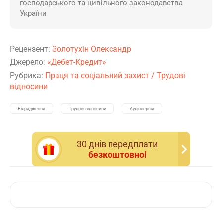
господарського та цивільного законодавства
України
Рецензент:
Золотухін Олександр
Джерело:
«Дебет-Кредит»
Рубрика:
Праця та соціальний захист
/
Трудові
відносини
Відрядження
Трудові відносини
Аудіоверсія
30 днiв передплати
безкоштовно!