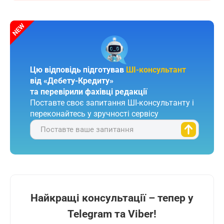
Цю відповідь підготував
ШІ-консультант
від «Дебету-Кредиту»
та перевірили фахівці редакції
Поставте своє запитання ШІ-консультанту і
переконайтесь у зручності сервісу
Поставте ваше запитання
Найкращі консультації – тепер у
Telegram та Viber!