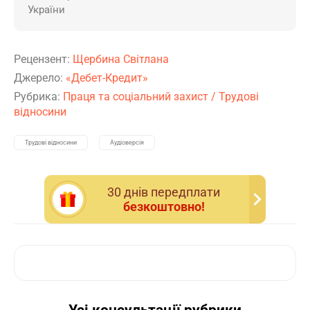
України
Рецензент:
Щербина Світлана
Джерело:
«Дебет-Кредит»
Рубрика:
Праця та соціальний захист
/
Трудові
відносини
Трудові відносини
Аудіоверсія
30 днiв передплати
безкоштовно!