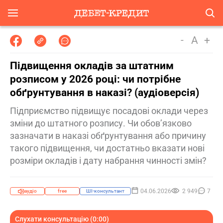
-
A
+
Підвищення окладів за штатним
розписом у 2026 році: чи потрібне
обґрунтування в наказі? (аудіоверсія)
Підприємство підвищує посадові оклади через
зміни до штатного розпису. Чи обов’язково
зазначати в наказі обґрунтування або причину
такого підвищення, чи достатньо вказати нові
розміри окладів і дату набрання чинності змін?
04.06.2026
2 949
7
аудіо
free
ШІ-консультант
Слухати консультацію (0:00)