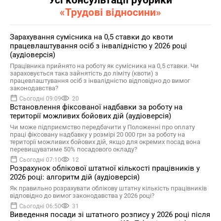
Усі консультації рубрики
«Трудові відносини»
Зарахування сумісника на 0,5 ставки до квоти
працевлаштування осіб з інвалідністю у 2026 році
(аудіоверсія)
Працівника прийнято на роботу як сумісника на 0,5 ставки. Чи
зараховується така зайнятість до ліміту (квоти) з
працевлаштування осіб з інвалідністю відповідно до вимог
законодавства?
Сьогодні 09:09
20
Встановлення фіксованої надбавки за роботу на
території можливих бойових дій (аудіоверсія)
Чи може підприємство передбачити у Положенні про оплату
праці фіксовану надбавку у розмірі 20 000 грн за роботу на
території можливих бойових дій, якщо для окремих посад вона
перевищуватиме 50% посадового окладу?
Сьогодні 07:10
12
Розрахунок облікової штатної кількості працівників у
2026 році: алгоритм дій (аудіоверсія)
Як правильно розрахувати облікову штатну кількість працівників
відповідно до вимог законодавства у 2026 році?
Сьогодні 06:50
31
Виведення посади зі штатного розпису у 2026 році після