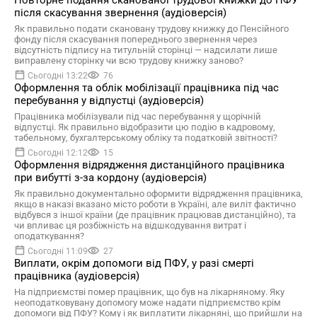
Повторне подання сканованої трудової книжки до ПФУ
після скасування звернення (аудіоверсія)
Як правильно подати скановану трудову книжку до Пенсійного
фонду після скасування попереднього звернення через
відсутність підпису на титульній сторінці — надсилати лише
виправлену сторінку чи всю трудову книжку заново?
Сьогодні 13:22
76
Оформлення та облік мобілізації працівника під час
перебування у відпустці (аудіоверсія)
Працівника мобілізували під час перебування у щорічній
відпустці. Як правильно відобразити цю подію в кадровому,
табельному, бухгалтерському обліку та податковій звітності?
Сьогодні 12:12
15
Оформлення відрядження дистанційного працівника
при вибутті з-за кордону (аудіоверсія)
Як правильно документально оформити відрядження працівника,
якщо в наказі вказано місто роботи в Україні, але виліт фактично
відбувся з іншої країни (де працівник працював дистанційно), та
чи впливає ця розбіжність на відшкодування витрат і
оподаткування?
Сьогодні 11:09
27
Виплати, окрім допомоги від ПФУ, у разі смерті
працівника (аудіоверсія)
На підприємстві помер працівник, що був на лікарняному. Яку
неоподатковувану допомогу може надати підприємство крім
допомоги від ПФУ? Кому і як виплатити лікарняні, що прийшли на