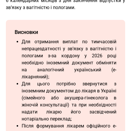
6 календарних місяців з дня закінчення відпустки у
зв’язку з вагітністю і пологами.
Висновки
Для отримання виплат по тимчасовій
непрацездатності у зв’язку з вагітністю і
пологами з-за кордону у 2026 році
необхідно іноземний документ обміняти
на аналогічний український (е-
лікарняний);
Для цього потрібно звернутися з
іноземним документом до лікаря в Україні
(сімейного або акушера-гінеколога в
жіночій консультації) та при необхідності
надати лікарю його засвідчений
нотаріально переклад;
Після формування лікарем офіційного е-