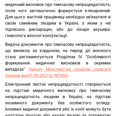
медичний висновок про тимчасову непрацездатність,
після чого автоматично формується е-лікарняний.
Для цього вагітній працівниці необхідно зв’язатися зі
своїм сімейним лікарем в Україні, з яким у неї
підписано декларацію, або до лікаря акушера-
гінеколога жіночої консультації.
Видача документів про тимчасову непрацездатність,
що виникла за кордоном, на період дії воєнного
стану регламентується Розділом ІV "Особливості
формування медичних висновків в окремих
випадках"
Наказу Міністерства охорони здоров’я
України від 01.06.2021 р. №1066
.
Електронний листок непрацездатності створюється
на підставі медичного висновку про тимчасову
непрацездатність лікарем в Україні, на підставі
іноземного документу без особистого огляду.
Іноземні медичні документи або їх копії можуть бути
надіслані поштою або надані лікарю за допомогою