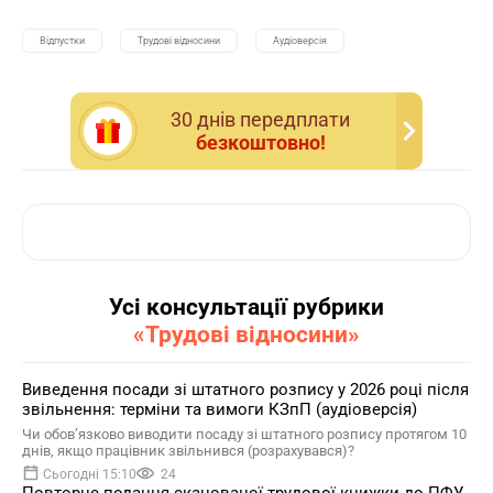
Відпустки
Трудові відносини
Аудіоверсія
30 днiв передплати
безкоштовно!
Усі консультації рубрики
«Трудові відносини»
Виведення посади зі штатного розпису у 2026 році після
звільнення: терміни та вимоги КЗпП (аудіоверсія)
Чи обов’язково виводити посаду зі штатного розпису протягом 10
днів, якщо працівник звільнився (розрахувався)?
Сьогодні 15:10
24