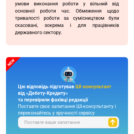
умови виконання роботи у вільний від
основної роботи час. Обмеження щодо
тривалості роботи за сумісництвом були
скасовані, зокрема і для працівників
державного сектору.
Цю відповідь підготував
ШІ-консультант
від «Дебету-Кредиту»
та перевірили фахівці редакції
Поставте своє запитання ШІ-консультанту і
переконайтесь у зручності сервісу
Поставте ваше запитання