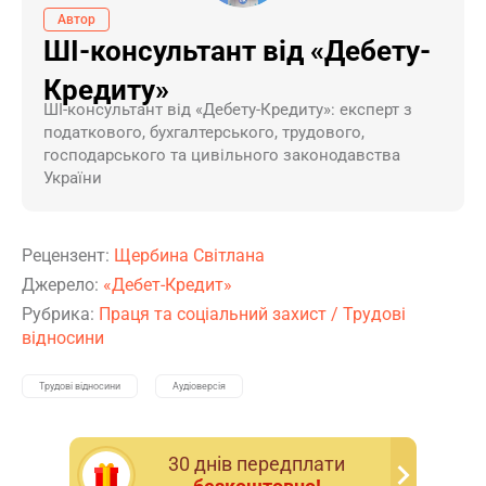
Автор
ШІ-консультант від «Дебету-
Кредиту»
ШI-консультант від «Дебету-Кредиту»: експерт з
податкового, бухгалтерського, трудового,
господарського та цивільного законодавства
України
Рецензент:
Щербина Світлана
Джерело:
«Дебет-Кредит»
Рубрика:
Праця та соціальний захист
/
Трудові
відносини
Трудові відносини
Аудіоверсія
30 днiв передплати