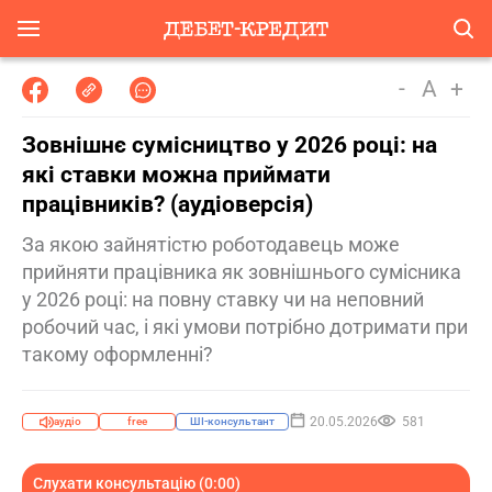
-
A
+
Зовнішнє сумісництво у 2026 році: на
які ставки можна приймати
працівників? (аудіоверсія)
За якою зайнятістю роботодавець може
прийняти працівника як зовнішнього сумісника
у 2026 році: на повну ставку чи на неповний
робочий час, і які умови потрібно дотримати при
такому оформленні?
20.05.2026
581
аудіо
free
ШІ-консультант
Слухати консультацію (0:00)