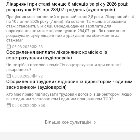
Лікарняні при стажі менше 6 місяців за рік у 2026 році:
розрахунок 50% від 284,07 грн/день (аудіоверсія)
Працівник має загальний страховий стаж 2,5 роки. Лікарняний з 4
по 10 липня 2026 року (7 днів). За останні 12 місяців страховий
стаж становить 3 місяці. Середньоденна зарплата для
нарахування не може перевищувати 284,07 грн. Як правильно
розрахувати суму лікарняних з урахуванням обмеження за
стажем?
05.08.2026
33
Оформлення виплати лікарняних комісією із
соцстрахування (аудіоверсія)
Чи потрібен протокол комісії із соцстрахування при виплаті
лікарняного?
05.08.2026
92
Оформлення трудових відносин із директором - єдиним
засновником (аудіоверсія)
Хто має право підписувати трудовий договір із директором, якщо
він є єдиним засновником і єдиним працівником ТОВ?
05.08.2026
358
Більше консультацій