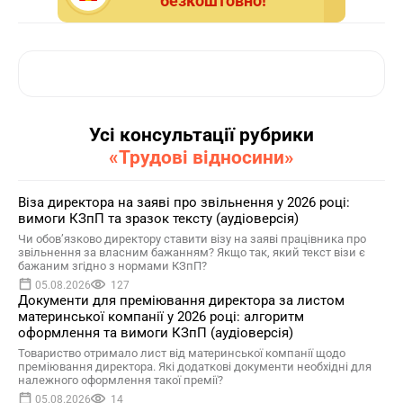
безкоштовно!
Усі консультації рубрики
«Трудові відносини»
Віза директора на заяві про звільнення у 2026 році:
вимоги КЗпП та зразок тексту (аудіоверсія)
Чи обов’язково директору ставити візу на заяві працівника про
звільнення за власним бажанням? Якщо так, який текст візи є
бажаним згідно з нормами КЗпП?
05.08.2026
127
Документи для преміювання директора за листом
материнської компанії у 2026 році: алгоритм
оформлення та вимоги КЗпП (аудіоверсія)
Товариство отримало лист від материнської компанії щодо
преміювання директора. Які додаткові документи необхідні для
належного оформлення такої премії?
05.08.2026
14