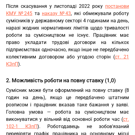
Після скасування у листопаді 2022 року
постанови
КМУ №245
та
наказу №43
, які обмежували роботу
сумісників у державному секторі 4 годинами на день,
наразі жодних нормативних лімітів щодо тривалості
роботи за сумісництвом не існує. Працівник має
право укладати трудові договори на кількох
підприємствах одночасно, якщо інше не передбачено
колективним договором або угодою сторін (
ст. 21
КЗпП
).
2. Можливість роботи на повну ставку (1,0)
Сумісник може бути оформлений на повну ставку (8
годин на день), якщо це передбачено штатним
розписом і працівник вказав таке бажання у заяві.
Головна умова — робота за сумісництвом має
виконуватися у вільний від основної роботи час (
ст.
102-1 КЗпП
). Роботодавець не зобов'язаний
перевіряти графік працівника на основному місці