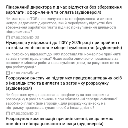
Лікарняний директора під час відпустки без збереження
зарплати: оформлення та оплата (аудіоверсія)
Чи має право ТОВ не оплачувати та не оформлювати листок
непрацездатності директора, який перебуває у відпустці без
збереження заробітної плати під час призупинення діяльності
підприємства?
07.08.2026
25
Нумерація у відомості до ПФУ у 2026 році при прийнятті
та звільненні: основне місце і сумісництво (аудіоверсія)
Чи потрібно у відомості до ПФУ проставляти номер при прийнятті
та звільненні працівника? Якщо особа одночасно працювала за
основним місцем роботи та за сумісництвом, чи рахується це як
два роботодавці?
07.08.2026
42
Розрахунок внеску на підтримку працевлаштування осіб
з інвалідністю та виплати за затримку розрахунку
(аудіоверсія)
Чи береться сума, нарахована працівнику за час затримки
розрахунку в разі звільнення при обчсиленні середньомісячної
заробітної плати (винагороди), для розрахунку внеску на
підтримку працевлаштування осіб з інвалідністю?
07.08.2026
31
Розрахунок компенсації при звільненні, якщо немає
повністю відпрацьованого місяця (аудіоверсія)