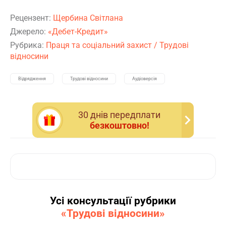
Рецензент:
Щербина Світлана
Джерело:
«Дебет-Кредит»
Рубрика:
Праця та соціальний захист
/
Трудові
відносини
Відрядження
Трудові відносини
Аудіоверсія
30 днiв передплати
безкоштовно!
Усі консультації рубрики
«Трудові відносини»