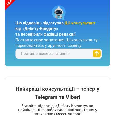
Цю відповідь підготував
ШІ-консультант
від «Дебету-Кредиту»
та перевірили фахівці редакції
Поставте своє запитання ШІ-консультанту і
переконайтесь у зручності сервісу
Поставте ваше запитання
Найкращі консультації – тепер у
Telegram та Viber!
Читайте відповіді «Дебету-Кредиту» на
найцікавіші та найактуальніші запитання у
популярних месенджерах!