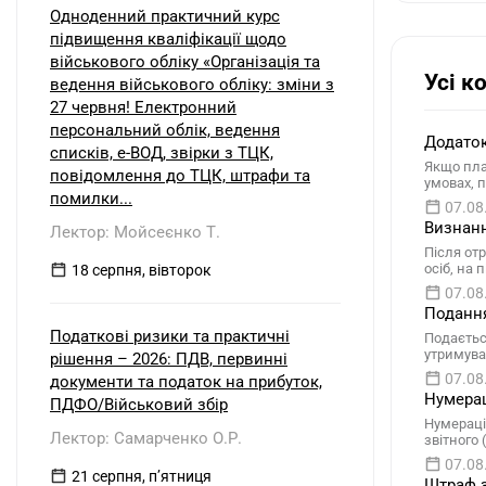
Одноденний практичний курс
підвищення кваліфікації щодо
військового обліку «Організація та
Усі к
ведення військового обліку: зміни з
27 червня! Електронний
персональний облік, ведення
Додаток
списків, е-ВОД, звірки з ТЦК,
Якщо пла
повідомлення до ТЦК, штрафи та
умовах, 
помилки...
07.08
Визнанн
Лектор: Мойсеєнко Т.
Після от
осіб, на
18 серпня, вівторок
07.08
Подання
Податкові ризики та практичні
Подаєтьс
утримува
рішення – 2026: ПДВ, первинні
07.08
документи та податок на прибуток,
Нумерац
ПДФО/Військовий збір
Нумераці
Лектор: Самарченко О.Р.
звітного
07.08
21 серпня, пʼятниця
Штраф з