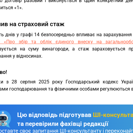
о договір разовий і виконується в один конкретний день
иться «1».
лив на страховий стаж
ть днів у графі 14 безпосередньо впливає на зарахування
и «Про збір та облік єдиного внеску на загальнообо
вується на суму винагороди, а стаж зараховується п
ання у відносинах.
во!
ки з 28 серпня 2025 року Господарський кодекс Україн
тами господарювання та фізичними особами регулюються 
Цю відповідь підготував
ШІ-консульт
та перевірили фахівці редакції
оставте своє запитання ШІ-консультанту і переконайт