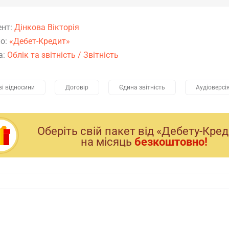
ент:
Дінкова Вікторія
о:
«Дебет-Кредит»
а:
Облік та звітність
/
Звітність
ві відносини
Договір
Єдина звітність
Аудіоверсі
Оберiть свiй пакет вiд «Дебету-Кре
на мiсяць
безкоштовно!