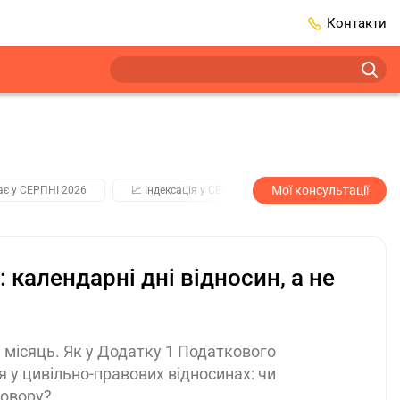
Контакти
Мої консультації
ає у СЕРПНІ 2026
📈 Індексація у СЕРПНІ
2️⃣0️⃣2️⃣7️⃣ Усі ключо
 календарні дні відносин, а не
 місяць. Як у Додатку 1 Податкового
 у цивільно-правових відносинах: чи
говору?