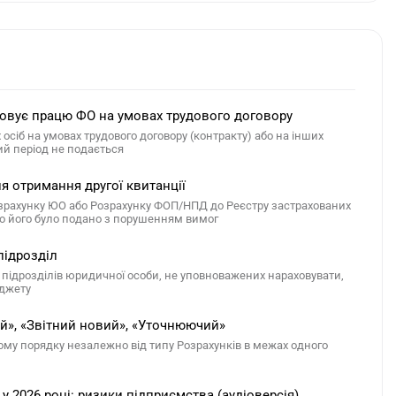
товує працю ФО на умовах трудового договору
осіб на умовах трудового договору (контракту) або на інших
ий період не подається
 отримання другої квитанції
озрахунку ЮО або Розрахунку ФОП/НПД до Реєстру застрахованих
що його було подано з порушенням вимог
підрозділ
ідрозділів юридичної особи, не уповноважених нараховувати,
юджету
й», «Звітний новий», «Уточнюючий»
му порядку незалежно від типу Розрахунків в межах одного
2026 році: ризики підприємства (аудіоверсія)