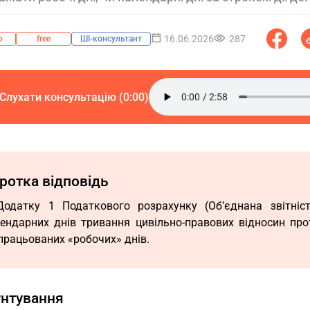
16.06.2026
287
о
free
ШІ-консультант
Слухати консультацію (0:00)
ротка відповідь
одатку 1 Податкового розрахунку (Об’єднана звітніст
ендарних днів тривання цивільно-правових відносин прот
працьованих «робочих» днів.
унтування