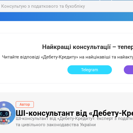
Консультую з податкового та бухобліку
Найкращі консультації – тепер 
Читайте відповіді «Дебету-Кредиту» на найцікавіші та найак
Telegram
Автор
ШІ-консультант від «Дебету-Кр
ШI-консультант від «Дебету-Кредиту»: експерт з податк
та цивільного законодавства України