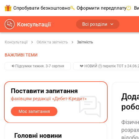
Спробувати безкоштовно
Оформити передплату
Ви
Консультації
Всі розділи
Консультації
Облік та звітність
Звітність
ВАЖЛИВІ ТЕМИ
🔉Підсумки тижня. 3-7 серпня
💔 НОВИЙ (!) перелік ТОТ з 24.06.
Поставити запитання
Дода
фахівцям редакції «Дебет-Кредит»
робо
Моє запитання
Фізичн
розрах
Головні новини
відобр