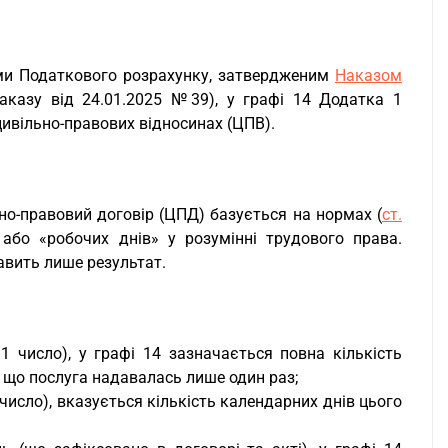
ми Податкового розрахунку, затвердженим
Наказом
наказу від 24.01.2025 №39), у графі 14 Додатка 1
цивільно-правових відносинах (ЦПВ).
но-правовий договір (ЦПД) базується на нормах (
ст.
 або «робочих днів» у розумінні трудового права.
авить лише результат.
1 число), у графі 14 зазначається повна кількість
о, що послуга надавалась лише один раз;
число), вказується кількість календарних днів цього