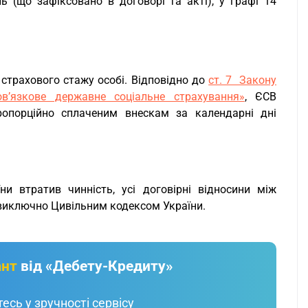
 (що зафіксовано в договорі та акті), у графі 14
 страхового стажу особі. Відповідно до
ст. 7 Закону
в’язкове державне соціальне страхування»
, ЄСВ
ропорційно сплаченим внескам за календарні дні
и втратив чинність, усі договірні відносини між
виключно Цивільним кодексом України.
ант
від «Дебету-Кредиту»
есь у зручності сервісу