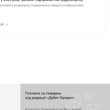
аткового розрахунку повернення поворотної фінансової
цій
Головне за тиждень
від редакції «Дебет-Кредит»
Кожного понеділка на Ваш e-mail