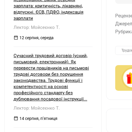
зарплата: критичність, лікарняні,
відпускні. ЄСВ, ПДФО, індексація
Реценз
зарплати
Джерел
Лектор: Мойсеєнко Т.
Рубрик
12 серпня, середа
Трудо
Сучасний трудовий договір (усний,
письмовий, електронний). Як
перевести працівників на письмові
трудові договори без порушення
законодавства. Трудові функції і
компетентності на основі
професійного стандарту без
дублювання посадової інструкції...
Лектор: Мойсеєнко Т.
14 серпня, пʼятниця