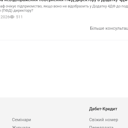
аф очікує підприємство, якщо воно не відобразить у Додатку 4ДФ до под
 (ПФД) директору?
.2026
511
Більше консульта
Дебет-Кредит
Семінари
Свіжий номер
Журнали
Передплата