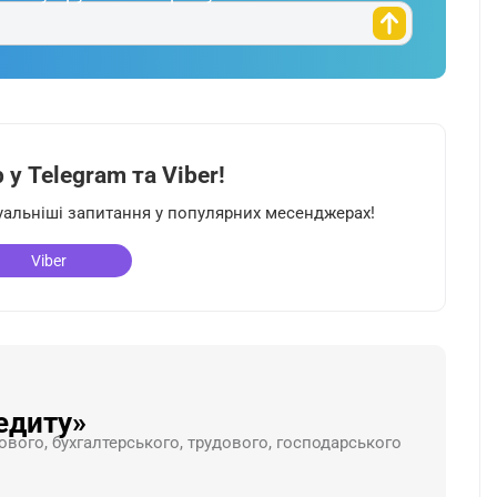
у Telegram та Viber!
туальніші запитання у популярних месенджерах!
Viber
едиту»
ового, бухгалтерського, трудового, господарського