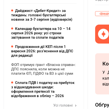
Дайджест «Дебет-Кредит» за
ауді
тиждень: головні бухгалтерські
новини за 3-7 серпня (аудіоверсія)
Календар бухгалтера на 10 – 14
серпня 2026 року: усі строки
звітування та сплати податків
Продовження дії КЕП після 1
вересня 2026: розʼяснення від ДПС
для редакції
Ко
ФОП отримує грант «Власна справа»:
ДПС пояснила, коли можна не
У Д
платити ЄП, ПДФО та ВЗ з цієї суми
кал
Сплата ПДВ і податку на прибуток
від
з відшкодування шкоди:
оформлення претензії та
відображення в обліку – 2026
Обґр
Усі головні