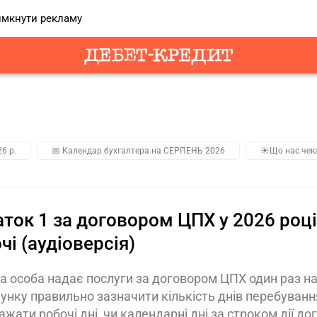
мкнути рекламу
26 р.
📅 Календар бухгалтера на СЕРПЕНЬ 2026
☀️Що нас чек
ток 1 за договором ЦПХ у 2026 році:
чі (аудіоверсія)
а особа надає послуги за договором ЦПХ один раз на
унку правильно зазначити кількість днів перебування
ажати робочі дні, чи календарні дні за строком дії до