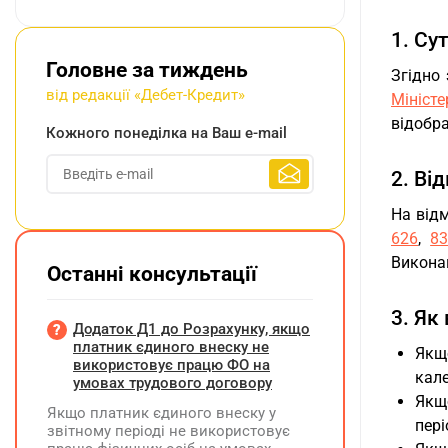
1. Су
Головне за тиждень
Згідно
від редакції «Дебет-Кредит»
Мініст
відобра
Кожного понеділка на Ваш e-mail
2. Ві
На відм
626
,
83
Виконав
Останні консультації
3. Як
Додаток Д1 до Розрахунку, якщо
платник єдиного внеску не
Якщ
використовує працю ФО на
кале
умовах трудового договору
Якщо
Якщо платник єдиного внеску у
пері
звітному періоді не використовує