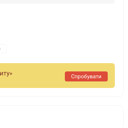
я
диту»
Спробувати