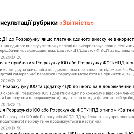
онсультації рубрики
«Звітність»
 Д1 до Розрахунку, якщо платник єдиного внеску не викорис
тник єдиного внеску у звітному періоді не використовує працю фізичних 
передбачених законодавством, Додаток Д1/Додаток ФІЗ-Д1 за відповідн
.2026
28
я не прийнятим Розрахунку ЮО або Розрахунку ФОП/НПД після
римання другої квитанції з повідомленням про внесення відомостей з Р
 підставі камеральної перевірки Розрахунок може бути не прийнятим, як
.2026
23
 Розрахунуку ЮО та Додатку 4ДФ до нього за відокремлений 
я окремий Розрахунок ЮО з додатком 4ДФ по кожному з відокремлених п
ти і сплачувати (перераховувати) податок на доходи фізичних осіб до б
.2026
18
ія Розрахунків ЮО або Розрахунків ФОП/НПД з типом «Звітни
я Розрахунків ЮО або Розрахунків ФОП/НПД здійснюється у хронологічно
 (податкового) періоду та не продовжується в наступних
.2026
50
а невідображення повернення ПФД директору в Додатку 4ДФ у 