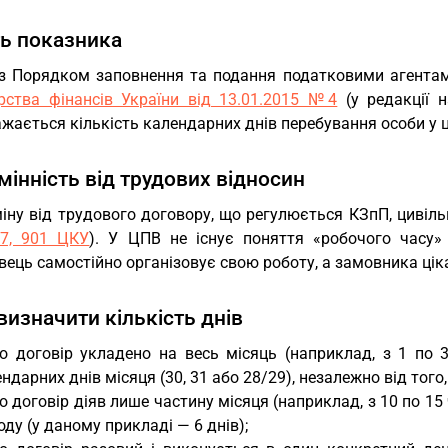
ть показника
 з Порядком заповнення та подання податковими агента
ерства фінансів України від 13.01.2015 №4
(у редакції 
жається кількість календарних днів перебування особи у 
дмінність від трудових відносин
іну від трудового договору, що регулюється КЗпП, цивіль
7, 901 ЦКУ
). У ЦПВ не існує поняття «робочого часу»
ець самостійно організовує свою роботу, а замовника цік
 визначити кількість днів
о договір укладено на весь місяць (наприклад, з 1 по 3
ндарних днів місяця (30, 31 або 28/29), незалежно від тог
 договір діяв лише частину місяця (наприклад, з 10 по 15 
оду (у даному прикладі — 6 днів);