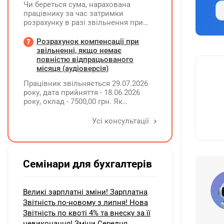
Чи береться сума, нарахована
працівнику за час затримки
розрахунку в разі звільнення при
обчсиленні середньомісячної
заробітної плати (винагороди), для
Розрахунок компенсації при
розрахунку внеску на підтримку
звільненні, якщо немає
працевлаштування осіб з
повністю відпрацьованого
інвалідністю?
місяця (аудіоверсія)
Працівник звільняється 29.07.2026
року, дата прийняття - 18.06.2026
року, оклад - 7500,00 грн. Як
розрахувати компенсацію трьох
невикористаних днів відпустки при
Усі консультації
звільненні?
Семінари для бухгалтерів
Великі зарплатні зміни! Зарплатна
Звітність по-новому з липня! Нова
Звітність по квоті 4% та внеску за її
невиконання! Зміни Середня