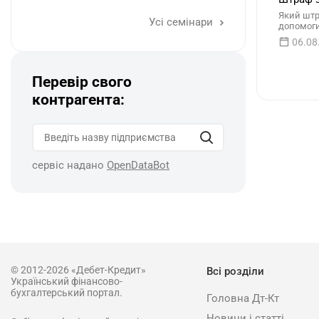
Який штр
Усі семінари
допомоги
06.08
Перевір свого
контрагента:
сервіс надано
OpenDataBot
© 2012-2026 «Дебет-Кредит»
Всі розділи
Український фінансово-
бухгалтерський портал.
Головна Дт-Кт
Новини і статті