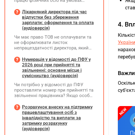
працю фізичних осіб на умовах
Якщ
трудового договору (контракту) або
став
на інших умовах, передбачених
Лікарняний директора під час
законодавством, Додаток Д1/
відпустки без збереження
Додаток ФІЗ-Д1 за відповідний
зарплати: оформлення та оплата
4. Вп
період не подається
(аудіоверсія)
Кількіс
Чи має право ТОВ не оплачувати та
Україн
не оформлювати листок
непрацездатності директора, який
нарахо
перебуває у відпустці без
перебув
збереження заробітної плати під час
Нумерація у відомості до ПФУ у
призупинення діяльності
2026 році при прийнятті та
підприємства?
звільненні: основне місце і
Важли
сумісництво (аудіоверсія)
Оскіль
Чи потрібно у відомості до ПФУ
проставляти номер при прийнятті та
суб'єк
звільненні працівника? Якщо особа
одночасно працювала за основним
місцем роботи та за сумісництвом,
Розрахунок внеску на підтримку
чи рахується це як два роботодавці?
працевлаштування осіб з
інвалідністю та виплати за
затримку розрахунку
(аудіоверсія)
П