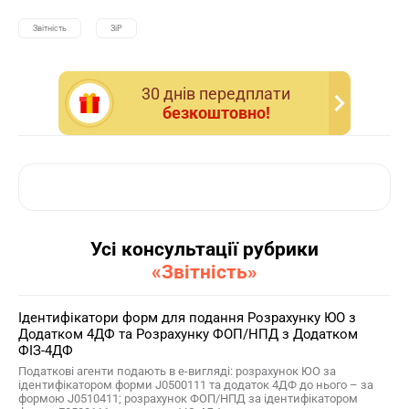
Звітність
ЗіР
30 днiв передплати
безкоштовно!
Усі консультації рубрики
«Звітність»
Ідентифікатори форм для подання Розрахунку ЮО з
Додатком 4ДФ та Розрахунку ФОП/НПД з Додатком
ФІЗ-4ДФ
Податкові агенти подають в е-вигляді: розрахунок ЮО за
ідентифікатором форми J0500111 та додаток 4ДФ до нього – за
формою J0510411; розрахунок ФОП/НПД за ідентифікатором