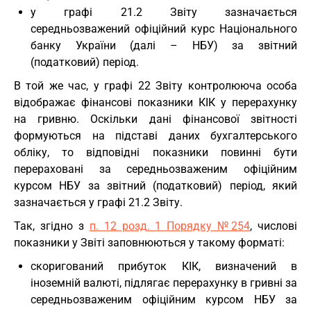
у графі 21.2 Звіту зазначається
середньозважений офіційний курс Національного
банку України (далі – НБУ) за звітний
(податковий) період.
В той же час, у графі 22 Звіту контролююча особа
відображає фінансові показники КІК у перерахунку
на гривню. Оскільки дані фінансової звітності
формуються на підставі даних бухгалтерського
обліку, то відповідні показники повинні бути
перераховані за середньозваженим офіційним
курсом НБУ за звітний (податковий) період, який
зазначається у графі 21.2 Звіту.
Так, згідно з
п. 12 розд. 1 Порядку №254
, числові
показники у Звіті заповнюються у такому форматі:
скоригований прибуток КІК, визначений в
іноземній валюті, підлягає перерахунку в гривні за
середньозваженим офіційним курсом НБУ за