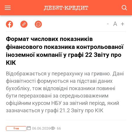
-
A
+
Формат числових показників
фінансового показника контрольованої
іноземної компанії у графі 22 Звіту про
КІК
Відображається у перерахунку на гривню. Дані
фінзвітності формуються на підставі даних
бухобліку, тож відповідні показники повинні
бути перераховані за середньозваженим
офіційним курсом НБУ за звітний період, який
зазначається у графі 21.2 Звіту про КІК
06.06.2026
66
free