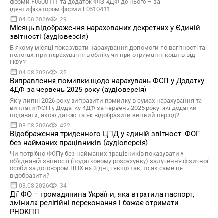
форми F0500111 та додаток ФІЗ-4ДФ до нього – за
ідентифікатором форми F0510411
04.08.2026
29
Місяць відображення нарахованих декретних у Єдиній
звітності (аудіоверсія)
В якому місяці показувати нарахування допомоги по вагітності та
пологах: при нарахуванні в обліку чи при отриманні коштів від
ПФУ?
04.08.2026
35
Виправлення помилки щодо нарахувань ФОП у Додатку
4ДФ за червень 2025 року (аудіоверсія)
Як у липні 2026 року виправити помилку в сумах нарахування та
виплати ФОП у Додатку 4ДФ за червень 2025 року: які додатки
подавати, якою датою та як відобразити звітний період?
03.08.2026
422
Відображення триденного ЦПД у єдиній звітності ФОП
без найманих працівників (аудіоверсія)
Чи потрібно ФОПу без найманих працівників показувати у
об'єднаній звітності (податковому розрахунку) залучення фізичної
особи за договором ЦПХ на 3 дні, і якщо так, то як саме це
відобразити?
03.08.2026
34
Дії ФО – громадянина України, яка втратила паспорт,
змінила релігійні переконання i бажає отримати
PHOKПП