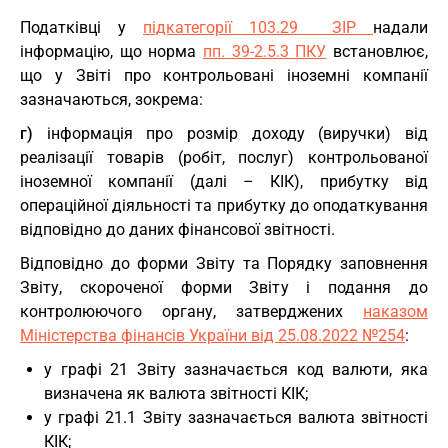
Податківці у
підкатегорії 103.29 ЗІР
надали
інформацію, що норма
пп. 39-2.5.3 ПКУ
встановлює,
що у Звіті про контрольовані іноземні компанії
зазначаються, зокрема:
г)
інформація про розмір доходу (виручки) від
реалізації товарів (робіт, послуг) контрольованої
іноземної компанії (далі – КІК), прибутку від
операційної діяльності та прибутку до оподаткування
відповідно до даних фінансової звітності.
Відповідно до форми Звіту та Порядку заповнення
Звіту, скороченої форми Звіту і подання до
контролюючого органу, затверджених
наказом
Міністерства фінансів України від 25.08.2022 №254
:
у графі 21 Звіту зазначається код валюти, яка
визначена як валюта звітності КІК;
у графі 21.1 Звіту зазначається валюта звітності
КІК;