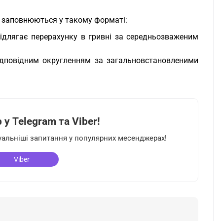
ті заповнюються у такому форматі:
підлягає перерахунку в гривні за середньозваженим
ідповідним округленням за загальновстановленими
у Telegram та Viber!
туальніші запитання у популярних месенджерах!
Viber