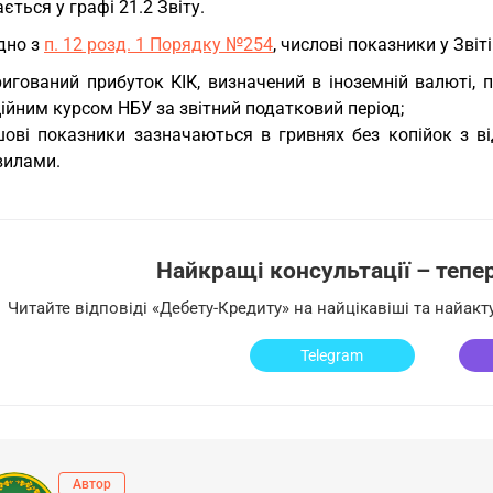
ється у графі 21.2 Звіту.
ідно з
п. 12 розд. 1 Порядку №254
, числові показники у Зві
ригований прибуток КІК, визначений в іноземній валюті, 
ійним курсом НБУ за звітний податковий період;
шові показники зазначаються в гривнях без копійок з в
вилами.
Найкращі консультації – тепер 
Читайте відповіді «Дебету-Кредиту» на найцікавіші та найак
Telegram
Автор