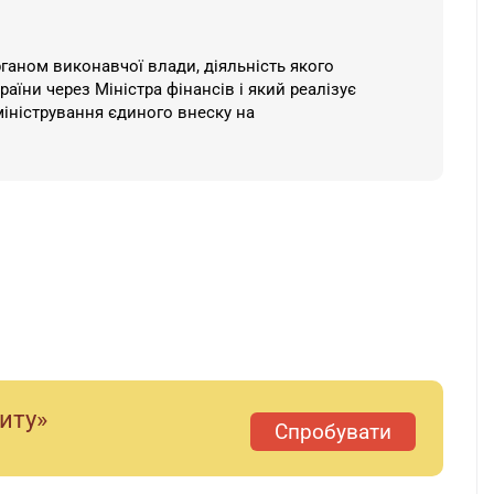
ганом виконавчої влади, діяльність якого
аїни через Міністра фінансів і який реалізує
міністрування єдиного внеску на
я
диту»
Спробувати