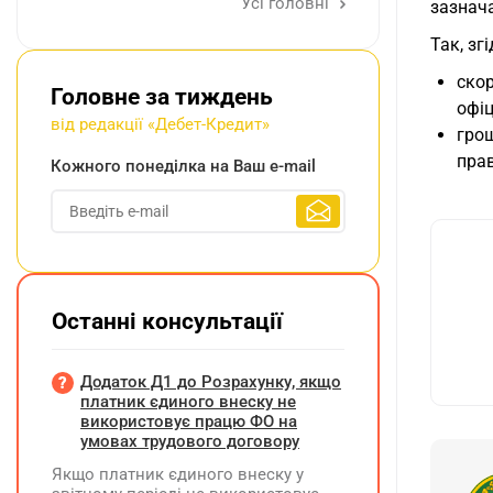
Усі головні
зазнача
Так, зг
ско
Головне за тиждень
офіц
від редакції «Дебет-Кредит»
гро
пра
Кожного понеділка на Ваш e-mail
Останні консультації
Додаток Д1 до Розрахунку, якщо
платник єдиного внеску не
використовує працю ФО на
умовах трудового договору
Якщо платник єдиного внеску у