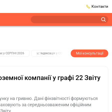
Контакти
Мої консультації
ає у СЕРПНІ 2026
📈 Індексація у СЕРПНІ
2️⃣0️⃣2️⃣7️⃣ Усі ключо
земної компанії у графі 22 Звіту
унку на гривню. Дані фінзвітності формуються
рераховують за середньозваженим офіційним
 Звіту