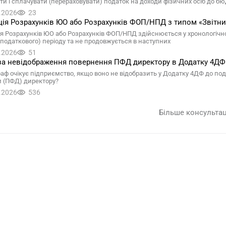
ти і сплачувати (перераховувати) податок на доходи фізичних осіб до б
.2026
23
ія Розрахунків ЮО або Розрахунків ФОП/НПД з типом «Звітни
я Розрахунків ЮО або Розрахунків ФОП/НПД здійснюється у хронологічно
 (податкового) періоду та не продовжується в наступних
.2026
51
а невідображення повернення ПФД директору в Додатку 4ДФ у 
аф очікує підприємство, якщо воно не відобразить у Додатку 4ДФ до под
 (ПФД) директору?
.2026
536
Більше консульта