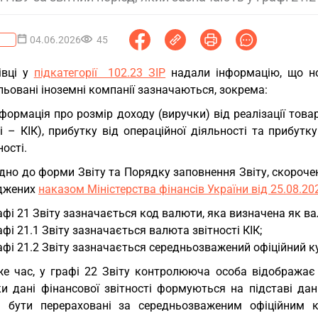
04.06.2026
45
івці у
підкатегорії 102.23 ЗІР
надали інформацію, що 
ьовані іноземні компанії зазначаються, зокрема:
нформація про розмір доходу (виручки) від реалізації товар
і – КІК), прибутку від операційної діяльності та прибут
ності.
дно до форми Звіту та Порядку заповнення Звіту, скороче
джених
наказом Міністерства фінансів України від 25.08.2
афі 21 Звіту зазначається код валюти, яка визначена як вал
афі 21.1 Звіту зазначається валюта звітності КІК;
афі 21.2 Звіту зазначається середньозважений офіційний ку
же час, у графі 22 Звіту контролююча особа відображає 
ки дані фінансової звітності формуються на підставі дан
і бути перераховані за середньозваженим офіційним к