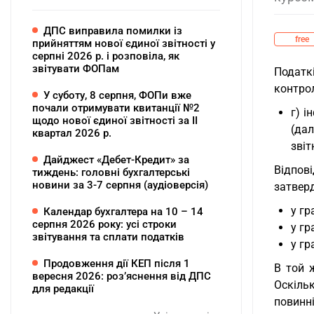
ДПС виправила помилки із
free
прийняттям нової єдиної звітності у
серпні 2026 р. і розповіла, як
звітувати ФОПам
Податк
контрол
У суботу, 8 серпня, ФОПи вже
почали отримувати квитанції №2
г) і
щодо нової єдиної звітності за ІІ
(дал
квартал 2026 р.
звіт
Дайджест «Дебет-Кредит» за
Відпові
тиждень: головні бухгалтерські
новини за 3-7 серпня (аудіоверсія)
затвер
у гр
Календар бухгалтера на 10 – 14
серпня 2026 року: усі строки
у гр
звітування та сплати податків
у гр
Продовження дії КЕП після 1
В той 
вересня 2026: розʼяснення від ДПС
Оскіль
для редакції
повинн