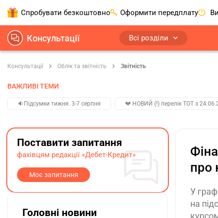
Спробувати безкоштовно
Оформити передплату
Ви
Консультації
Всі розділи
Консультації
Облік та звітність
Звітність
ВАЖЛИВІ ТЕМИ
🔉Підсумки тижня. 3-7 серпня
💔 НОВИЙ (!) перелік ТОТ з 24.06.
Поставити запитання
Фіна
фахівцям редакції «Дебет-Кредит»
про 
Моє запитання
У граф
на під
Головні новини
курсом