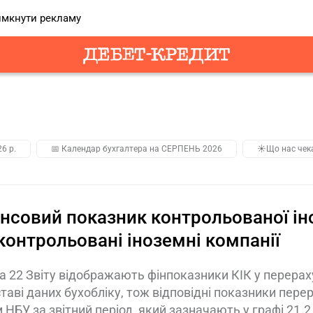
мкнути рекламу
26 р.
📅 Календар бухгалтера на СЕРПЕНЬ 2026
☀️Що нас чек
нсовий показник контрольованої іно
контрольовані іноземні компанії
а 22 Звіту відображають фінпоказники КІК у перерах
ставі даних бухобліку, тож відповідні показники пе
 НБУ за звітний період, який зазначають у графі 21.2