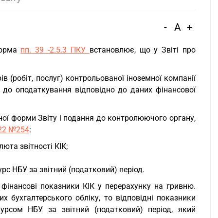
-
A
+
норма
пп. 39 -2.5.3 ПКУ
встановлює, що у Звіті про
ів (робіт, послуг) контрольованої іноземної компанії
ку до оподаткування відповідно до даних фінансової
ної форми Звіту і подання до контролюючого органу,
022 №254
:
юта звітності КІК;
рс НБУ за звітний (податковий) період.
фінансові показники КІК у перерахунку на гривню.
их бухгалтерського обліку, то відповідні показники
урсом НБУ за звітний (податковий) період, який