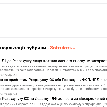
онсультації рубрики
«Звітність»
 Д1 до Розрахунку, якщо платник єдиного внеску не викорис
тник єдиного внеску у звітному періоді не використовує працю фізичних 
передбачених законодавством, Додаток Д1/Додаток ФІЗ-Д1 за відповідн
.2026
46
я не прийнятим Розрахунку ЮО або Розрахунку ФОП/НПД після
римання другої квитанції з повідомленням про внесення відомостей з Р
 підставі камеральної перевірки Розрахунок може бути не прийнятим, як
.2026
24
 Розрахунуку ЮО та Додатку 4ДФ до нього за відокремлений 
я окремий Розрахунок ЮО з додатком 4ДФ по кожному з відокремлених п