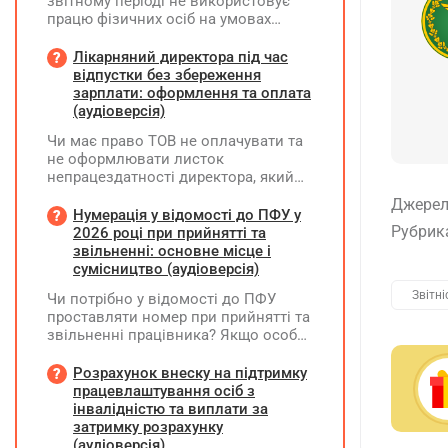
звітному періоді не використовує
працю фізичних осіб на умовах
трудового договору (контракту) або
на інших умовах, передбачених
Лікарняний директора під час
законодавством, Додаток Д1/
відпустки без збереження
Додаток ФІЗ-Д1 за відповідний
зарплати: оформлення та оплата
період не подається
(аудіоверсія)
Чи має право ТОВ не оплачувати та
не оформлювати листок
непрацездатності директора, який
перебуває у відпустці без
Джерел
збереження заробітної плати під час
Нумерація у відомості до ПФУ у
призупинення діяльності
Рубрик
2026 році при прийнятті та
підприємства?
звільненні: основне місце і
сумісництво (аудіоверсія)
Звітні
Чи потрібно у відомості до ПФУ
проставляти номер при прийнятті та
звільненні працівника? Якщо особа
одночасно працювала за основним
місцем роботи та за сумісництвом,
Розрахунок внеску на підтримку
чи рахується це як два роботодавці?
працевлаштування осіб з
інвалідністю та виплати за
затримку розрахунку
(аудіоверсія)