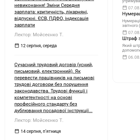
утримува
невиконання! Зміни Середня
07.08
зарплата: критичність, лікарняні,
Нумерац
відпускні. ЄСВ, ПДФО, індексація
Нумераці
зарплати
звітного
07.08
Лектор: Мойсеєнко Т.
Штраф з
12 серпня, середа
Який штр
допомоги
06.08
Сучасний трудовий договір (усний,
письмовий, електронний). Як
перевести працівників на письмові
трудові договори без порушення
законодавства. Трудові функції і
компетентності на основі
професійного стандарту без
дублювання посадової інструкції...
Лектор: Мойсеєнко Т.
14 серпня, пʼятниця