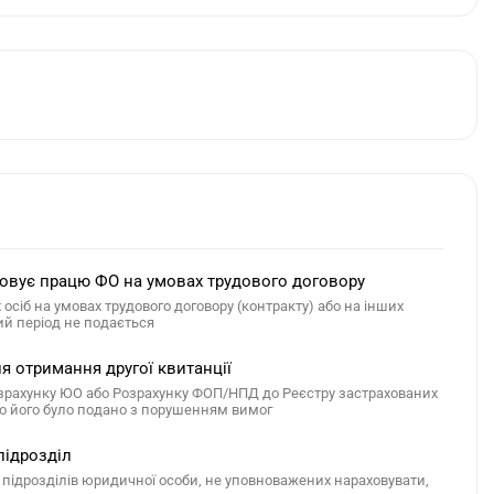
товує працю ФО на умовах трудового договору
осіб на умовах трудового договору (контракту) або на інших
ий період не подається
 отримання другої квитанції
озрахунку ЮО або Розрахунку ФОП/НПД до Реєстру застрахованих
що його було подано з порушенням вимог
підрозділ
ідрозділів юридичної особи, не уповноважених нараховувати,