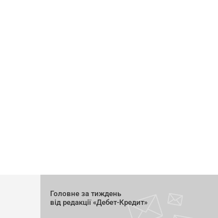
Головне за тиждень
від редакції «Дебет-Кредит»