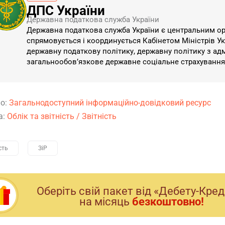
ДПС України
Державна податкова служба України
Державна податкова служба України є центральним ор
спрямовується і координується Кабінетом Міністрів Укр
державну податкову політику, державну політику з ад
загальнообов’язкове державне соціальне страхуванн
о:
Загальнодоступний інформаційно-довідковий ресурс
а:
Облік та звітність
/
Звітність
сть
ЗіР
Оберiть свiй пакет вiд «Дебету-Кре
на мiсяць
безкоштовно!