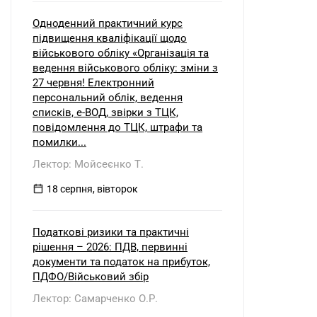
Одноденний практичний курс
підвищення кваліфікації щодо
військового обліку «Організація та
ведення військового обліку: зміни з
27 червня! Електронний
персональний облік, ведення
списків, е-ВОД, звірки з ТЦК,
повідомлення до ТЦК, штрафи та
помилки...
Лектор: Мойсеєнко Т.
18 серпня, вівторок
Податкові ризики та практичні
рішення – 2026: ПДВ, первинні
документи та податок на прибуток,
ПДФО/Військовий збір
Лектор: Самарченко О.Р.