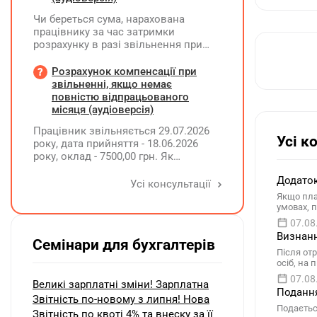
Чи береться сума, нарахована
працівнику за час затримки
розрахунку в разі звільнення при
обчсиленні середньомісячної
заробітної плати (винагороди), для
Розрахунок компенсації при
розрахунку внеску на підтримку
звільненні, якщо немає
працевлаштування осіб з
повністю відпрацьованого
інвалідністю?
місяця (аудіоверсія)
Працівник звільняється 29.07.2026
Усі к
року, дата прийняття - 18.06.2026
року, оклад - 7500,00 грн. Як
розрахувати компенсацію трьох
Додаток
невикористаних днів відпустки при
Усі консультації
звільненні?
Якщо пла
умовах, 
07.08
Визнанн
Семінари для бухгалтерів
Після от
осіб, на
07.08
Великі зарплатні зміни! Зарплатна
Подання
Звітність по-новому з липня! Нова
Подаєтьс
Звітність по квоті 4% та внеску за її