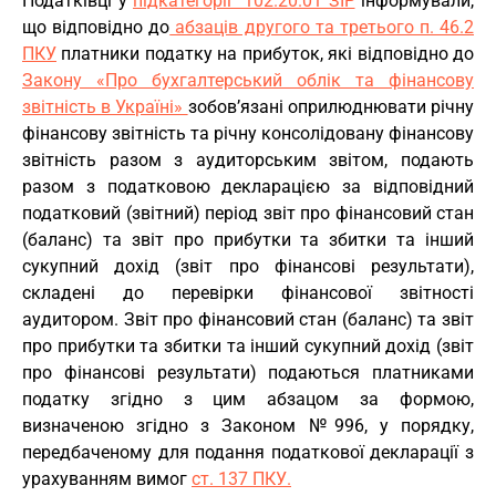
Податківці у
підкатегорії 102.20.01 ЗІР
інформували,
що відповідно до
абзаців другого та третього п. 46.2
ПКУ
платники податку на прибуток, які відповідно до
Закону «Про бухгалтерський облік та фінансову
звітність в Україні»
зобов’язані оприлюднювати річну
фінансову звітність та річну консолідовану фінансову
звітність разом з аудиторським звітом, подають
разом з податковою декларацією за відповідний
податковий (звітний) період звіт про фінансовий стан
(баланс) та звіт про прибутки та збитки та інший
сукупний дохід (звіт про фінансові результати),
складені до перевірки фінансової звітності
аудитором. Звіт про фінансовий стан (баланс) та звіт
про прибутки та збитки та інший сукупний дохід (звіт
про фінансові результати) подаються платниками
податку згідно з цим абзацом за формою,
визначеною згідно з Законом №996, у порядку,
передбаченому для подання податкової декларації з
урахуванням вимог
ст. 137 ПКУ.