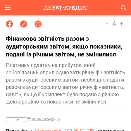
-
A
+
Фінансова звітність разом з
аудиторським звітом, якщо показники,
подані із річним звітом, не змінилися
Платнику податку на прибуток, який
зобов’язаний оприлюднювати річну фінзвітність
разом з аудиторським звітом, необхідно подати
разом з аудиторським звітом річну фінзвітність,
навіть, якщо її комплект було подано з річною
Декларацією та показники не змінилися
03.06.2026
53
free