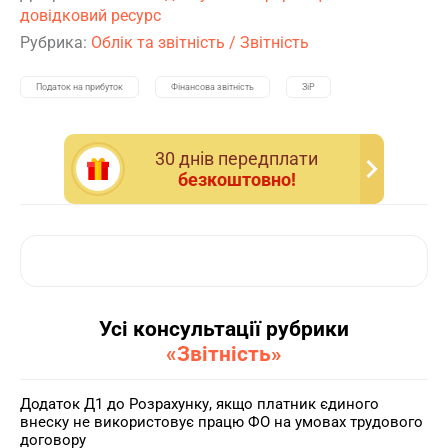
довідковий ресурс
Рубрика:
Облік та звітність
/
Звітність
Податок на прибуток
Фінансова звітність
ЗіР
30 днiв передплати
безкоштовно!
Усі консультації рубрики
«Звітність»
Додаток Д1 до Розрахунку, якщо платник єдиного
внеску не використовує працю ФО на умовах трудового
договору