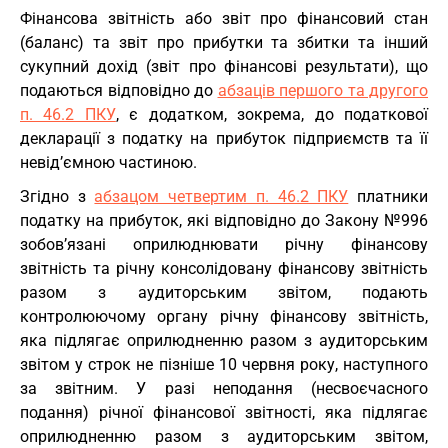
Фінансова звітність або звіт про фінансовий стан
(баланс) та звіт про прибутки та збитки та інший
сукупний дохід (звіт про фінансові результати), що
подаються відповідно до
абзаців першого та другого
п. 46.2 ПКУ
, є додатком, зокрема, до податкової
декларації з податку на прибуток підприємств та її
невід’ємною частиною.
Згідно з
абзацом четвертим п. 46.2 ПКУ
платники
податку на прибуток, які відповідно до Закону №996
зобов’язані оприлюднювати річну фінансову
звітність та річну консолідовану фінансову звітність
разом з аудиторським звітом, подають
контролюючому органу річну фінансову звітність,
яка підлягає оприлюдненню разом з аудиторським
звітом у строк не пізніше 10 червня року, наступного
за звітним. У разі неподання (несвоєчасного
подання) річної фінансової звітності, яка підлягає
оприлюдненню разом з аудиторським звітом,