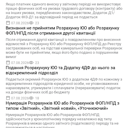
Якщо платник єдиного внеску у звітному періоді не використовує
працю фізичних осіб на умовах трудового договору (контракту) або
на інших умовах, передбачених законодавством, Додаток Д1/
Додаток ФІЗ-Д1 за відповідний період не подається
07.08.2026
23
Визнання не прийнятим Розрахунку ЮО або Розрахунку
ФОП/НПД після отримання другої квитанції
Після отримання другої квитанції з повідомленням про внесення
відомостей з Розрахунку ЮО або Розрахунку ФОП/НПД до Реєстру
застрахованих осіб, на підставі камеральної перевірки Розрахунок
може бути не прийнятим, якщо його було подано з порушенням
вимог
07.08.2026
23
Подання Розрахунуку ЮО та Додатку 4ДФ до нього за
відокремлений підрозділ
Подається окремий Розрахунок ЮО з додатком 4ДФ по кожному з
відокремлених підрозділів юридичної особи, не уповноважених
нараховувати, утримувати і сплачувати (перераховувати) податок
на доходи фізичних осіб до бюджету
07.08.2026
18
Нумерація Розрахунків ЮО або Розрахунків ФОП/НПД з
типом «Звітний», «Звітний новий», «Уточнюючий»
Нумерація Розрахунків ЮО або Розрахунків ФОП/НПД
здійснюється у хронологічному порядку незалежно від типу
Розрахунків в межах одного звітного (податкового) періоду та не
продовжується в наступних