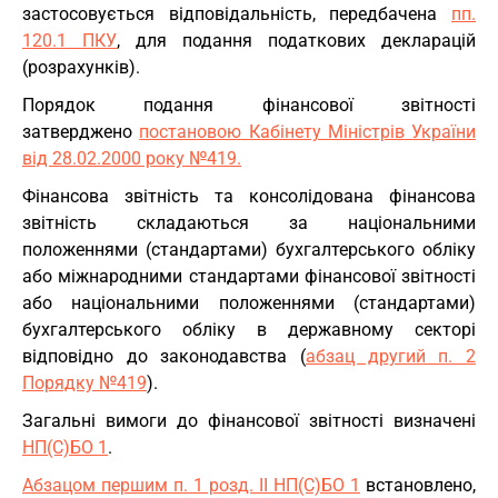
застосовується відповідальність, передбачена
пп.
120.1 ПКУ
, для подання податкових декларацій
(розрахунків).
Порядок подання фінансової звітності
затверджено
постановою Кабінету Міністрів України
від 28.02.2000 року №419.
Фінансова звітність та консолідована фінансова
звітність складаються за національними
положеннями (стандартами) бухгалтерського обліку
або міжнародними стандартами фінансової звітності
або національними положеннями (стандартами)
бухгалтерського обліку в державному секторі
відповідно до законодавства (
абзац другий п. 2
Порядку №419
).
Загальні вимоги до фінансової звітності визначені
НП(С)БО 1
.
Абзацом першим п. 1 розд. ІІ НП(С)БО 1
встановлено,