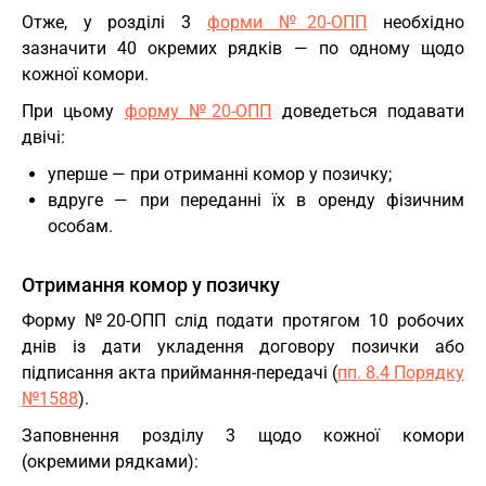
Отже, у розділі 3
форми №20-ОПП
необхідно
зазначити 40 окремих рядків — по одному щодо
кожної комори.
При цьому
форму №20-ОПП
доведеться подавати
двічі:
уперше — при отриманні комор у позичку;
вдруге — при переданні їх в оренду фізичним
особам.
Отримання комор у позичку
Форму №20-ОПП слід подати протягом 10 робочих
днів із дати укладення договору позички або
підписання акта приймання-передачі (
пп. 8.4 Порядку
№1588
).
Заповнення розділу 3 щодо кожної комори
(окремими рядками):