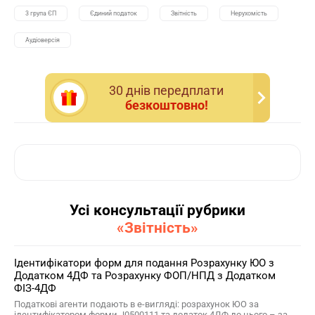
3 група ЄП
Єдиний податок
Звітність
Нерухомість
Аудіоверсія
30 днiв передплати
безкоштовно!
Усі консультації рубрики
«Звітність»
Ідентифікатори форм для подання Розрахунку ЮО з
Додатком 4ДФ та Розрахунку ФОП/НПД з Додатком
ФІЗ-4ДФ
Податкові агенти подають в е-вигляді: розрахунок ЮО за
ідентифікатором форми J0500111 та додаток 4ДФ до нього – за