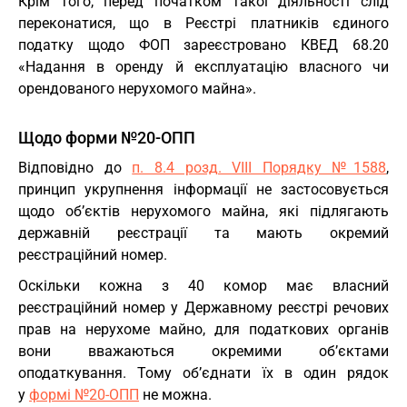
Крім того, перед початком такої діяльності слід
переконатися, що в Реєстрі платників єдиного
податку щодо ФОП зареєстровано КВЕД 68.20
«Надання в оренду й експлуатацію власного чи
орендованого нерухомого майна».
Щодо форми №20-ОПП
Відповідно до
п. 8.4 розд. VIII Порядку №1588
,
принцип укрупнення інформації не застосовується
щодо об’єктів нерухомого майна, які підлягають
державній реєстрації та мають окремий
реєстраційний номер.
Оскільки кожна з 40 комор має власний
реєстраційний номер у Державному реєстрі речових
прав на нерухоме майно, для податкових органів
вони вважаються окремими об’єктами
оподаткування. Тому об’єднати їх в один рядок
у
формі №20-ОПП
не можна.