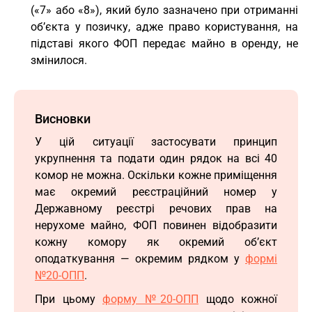
(«7» або «8»), який було зазначено при отриманні
об’єкта у позичку, адже право користування, на
підставі якого ФОП передає майно в оренду, не
змінилося.
Висновки
У цій ситуації застосувати принцип
укрупнення та подати один рядок на всі 40
комор не можна. Оскільки кожне приміщення
має окремий реєстраційний номер у
Державному реєстрі речових прав на
нерухоме майно, ФОП повинен відобразити
кожну комору як окремий об’єкт
оподаткування — окремим рядком у
формі
№20-ОПП
.
При цьому
форму №20-ОПП
щодо кожної