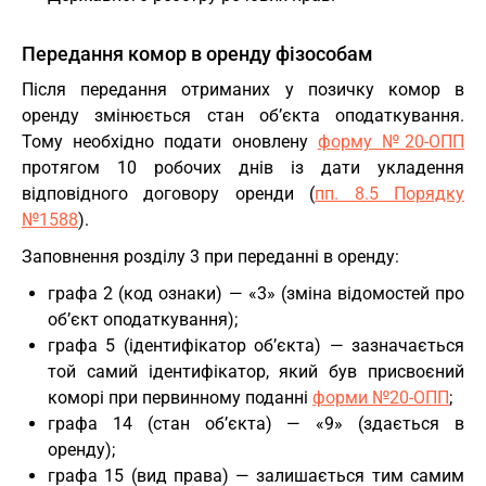
Передання комор в оренду фізособам
Після передання отриманих у позичку комор в
оренду змінюється стан об’єкта оподаткування.
Тому необхідно подати оновлену
форму №20-ОПП
протягом 10 робочих днів із дати укладення
відповідного договору оренди (
пп. 8.5 Порядку
№1588
).
Заповнення розділу 3 при переданні в оренду:
графа 2 (код ознаки) — «3» (зміна відомостей про
об’єкт оподаткування);
графа 5 (ідентифікатор об’єкта) — зазначається
той самий ідентифікатор, який був присвоєний
коморі при первинному поданні
форми №20-ОПП
;
графа 14 (стан об’єкта) — «9» (здається в
оренду);
графа 15 (вид права) — залишається тим самим