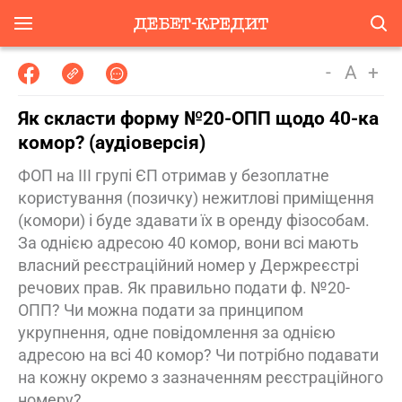
-
A
+
Як скласти форму №20-ОПП щодо 40-ка
комор? (аудіоверсія)
ФОП на ІІІ групі ЄП отримав у безоплатне
користування (позичку) нежитлові приміщення
(комори) і буде здавати їх в оренду фізособам.
За однією адресою 40 комор, вони всі мають
власний реєстраційний номер у Держреєстрі
речових прав. Як правильно подати ф. №20-
ОПП? Чи можна подати за принципом
укрупнення, одне повідомлення за однією
адресою на всі 40 комор? Чи потрібно подавати
на кожну окремо з зазначенням реєстраційного
номеру?