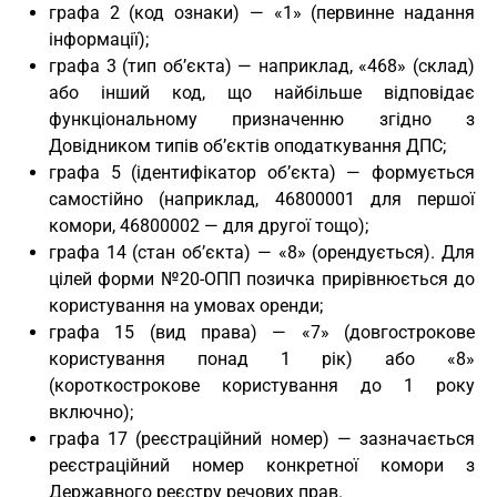
графа 2 (код ознаки) — «1» (первинне надання
інформації);
графа 3 (тип об’єкта) — наприклад, «468» (склад)
або інший код, що найбільше відповідає
функціональному призначенню згідно з
Довідником типів об’єктів оподаткування ДПС;
графа 5 (ідентифікатор об’єкта) — формується
самостійно (наприклад, 46800001 для першої
комори, 46800002 — для другої тощо);
графа 14 (стан об’єкта) — «8» (орендується). Для
цілей форми №20-ОПП позичка прирівнюється до
користування на умовах оренди;
графа 15 (вид права) — «7» (довгострокове
користування понад 1 рік) або «8»
(короткострокове користування до 1 року
включно);
графа 17 (реєстраційний номер) — зазначається
реєстраційний номер конкретної комори з
Державного реєстру речових прав.