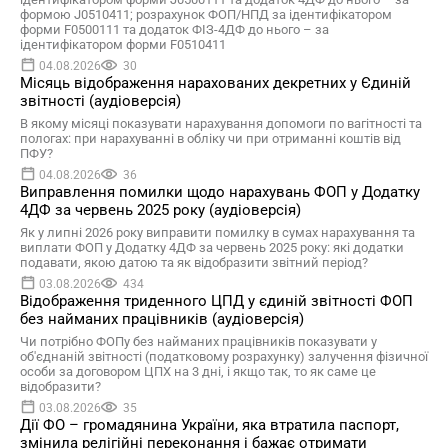
формою J0510411; розрахунок ФОП/НПД за ідентифікатором
форми F0500111 та додаток ФІЗ-4ДФ до нього – за
ідентифікатором форми F0510411
04.08.2026
30
Місяць відображення нарахованих декретних у Єдиній
звітності (аудіоверсія)
В якому місяці показувати нарахування допомоги по вагітності та
пологах: при нарахуванні в обліку чи при отриманні коштів від
ПФУ?
04.08.2026
36
Виправлення помилки щодо нарахувань ФОП у Додатку
4ДФ за червень 2025 року (аудіоверсія)
Як у липні 2026 року виправити помилку в сумах нарахування та
виплати ФОП у Додатку 4ДФ за червень 2025 року: які додатки
подавати, якою датою та як відобразити звітний період?
03.08.2026
434
Відображення триденного ЦПД у єдиній звітності ФОП
без найманих працівників (аудіоверсія)
Чи потрібно ФОПу без найманих працівників показувати у
об'єднаній звітності (податковому розрахунку) залучення фізичної
особи за договором ЦПХ на 3 дні, і якщо так, то як саме це
відобразити?
03.08.2026
35
Дії ФО – громадянина України, яка втратила паспорт,
змінила релігійні переконання i бажає отримати