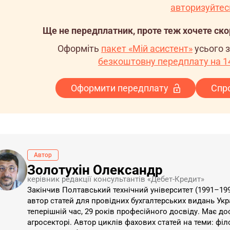
авторизуйтес
Ще не передплатник, проте теж хочете ск
Оформіть
пакет «Мій асистент»
усього 
безкоштовну передплату на 14
Оформити передплату
Спр
Автор
Золотухін Олександр
керівник редакції консультантів «Дебет-Кредит»
Закінчив Полтавський технічний університет (1991–1997
автор статей для провідних бухгалтерських видань Укра
теперішній час, 29 років професійного досвіду. Має до
агросекторі. Автор циклів фахових статей на теми: філ