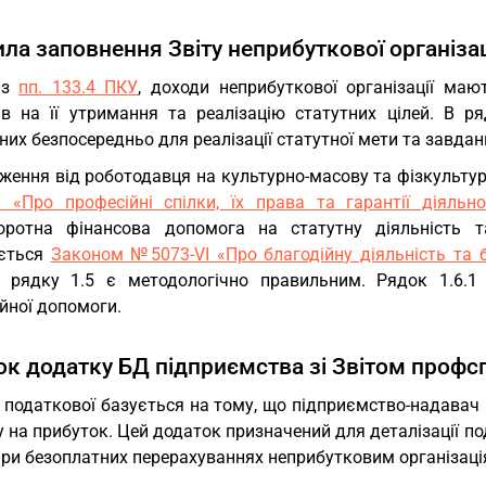
ла заповнення Звіту неприбуткової організац
 з
пп. 133.4 ПКУ
, доходи неприбуткової організації ма
ів на її утримання та реалізацію статутних цілей. В ря
их безпосередньо для реалізації статутної мети та завдан
ження від роботодавця на культурно-масову та фізкульту
и «Про професійні спілки, їх права та гарантії діяльно
оротна фінансова допомога на статутну діяльність 
ється
Законом №5073-VI «Про благодійну діяльність та бл
 рядку 1.5 є методологічно правильним. Рядок 1.6.1
йної допомоги.
ок додатку БД підприємства зі Звітом профс
 податкової базується на тому, що підприємство-надавач 
 на прибуток. Цей додаток призначений для деталізації п
при безоплатних перерахуваннях неприбутковим організаці