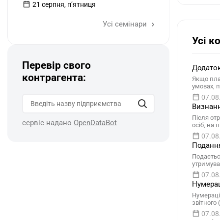
21 серпня, пʼятниця
Усі семінари
Усі к
Перевір свого
Додаток
контрагента:
Якщо пла
умовах, 
07.08
Визнанн
Після от
сервіс надано
OpenDataBot
осіб, на
07.08
Подання
Подаєтьс
утримува
07.08
Нумерац
Нумераці
звітного
07.08