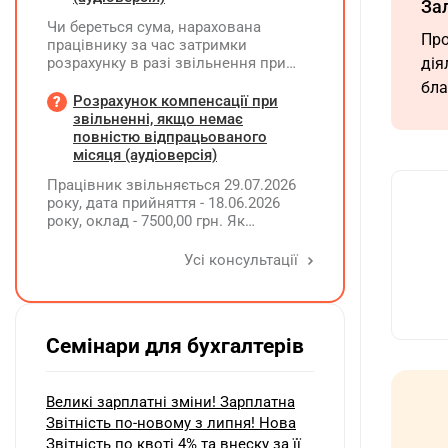
За
Чи береться сума, нарахована
Про
працівнику за час затримки
розрахунку в разі звільнення при
дія
обчсиленні середньомісячної
бла
заробітної плати (винагороди), для
Розрахунок компенсації при
розрахунку внеску на підтримку
звільненні, якщо немає
працевлаштування осіб з
повністю відпрацьованого
інвалідністю?
місяця (аудіоверсія)
Працівник звільняється 29.07.2026
року, дата прийняття - 18.06.2026
року, оклад - 7500,00 грн. Як
розрахувати компенсацію трьох
невикористаних днів відпустки при
Усі консультації
звільненні?
Семінари для бухгалтерів
Великі зарплатні зміни! Зарплатна
Звітність по-новому з липня! Нова
Звітність по квоті 4% та внеску за її