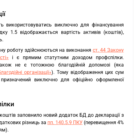
ії
ють використовуватись виключно для фінансування
дку 1.5 відображається вартість активів (коштів),
ь.
рну роботу здійснюються на виконання
ст. 44 Закону
сті»
і є прямим статутним доходом профспілки.
також не є тотожною благодійній допомозі (яка
агодійні організації»
). Тому відображення цих сум
 призначений виключно для офіційно оформленої
пілки
коштів заповнило новий додаток БД до декларації з
одаткових різниць за
пп. 140.5.9 ПКУ
(перевищення 4%
ям).