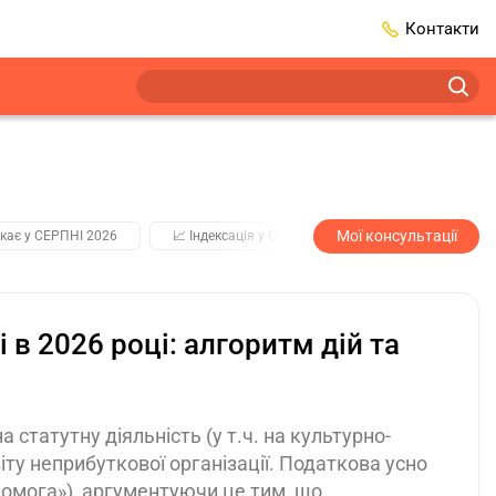
Контакти
Мої консультації
кає у СЕРПНІ 2026
📈 Індексація у СЕРПНІ
2️⃣0️⃣2️⃣7️⃣ Усі клю
 в 2026 році: алгоритм дій та
статутну діяльність (у т.ч. на культурно-
іту неприбуткової організації. Податкова усно
помога»), аргументуючи це тим, що