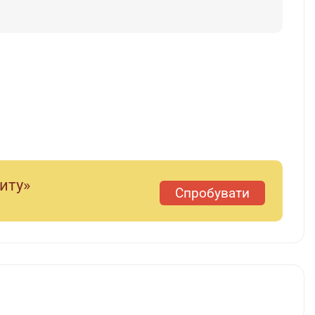
диту»
Спробувати