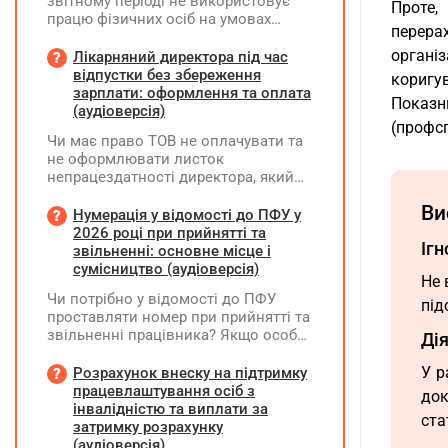
звітному періоді не використовує
Проте,
працю фізичних осіб на умовах
перера
трудового договору (контракту) або
на інших умовах, передбачених
органі
Лікарняний директора під час
законодавством, Додаток Д1/
відпустки без збереження
коригу
Додаток ФІЗ-Д1 за відповідний
зарплати: оформлення та оплата
Показн
період не подається
(аудіоверсія)
(профс
Чи має право ТОВ не оплачувати та
не оформлювати листок
непрацездатності директора, який
перебуває у відпустці без
Ви
збереження заробітної плати під час
Нумерація у відомості до ПФУ у
призупинення діяльності
2026 році при прийнятті та
Ігн
підприємства?
звільненні: основне місце і
сумісництво (аудіоверсія)
Не 
Чи потрібно у відомості до ПФУ
під
проставляти номер при прийнятті та
звільненні працівника? Якщо особа
Ді
одночасно працювала за основним
місцем роботи та за сумісництвом,
У р
Розрахунок внеску на підтримку
чи рахується це як два роботодавці?
працевлаштування осіб з
док
інвалідністю та виплати за
ста
затримку розрахунку
(аудіоверсія)