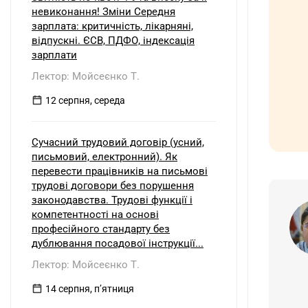
невиконання! Зміни Середня
зарплата: критичність, лікарняні,
відпускні. ЄСВ, ПДФО, індексація
зарплати
Лектор: Мойсеєнко Т.
12 серпня, середа
Сучасний трудовий договір (усний,
письмовий, електронний). Як
перевести працівників на письмові
трудові договори без порушення
законодавства. Трудові функції і
компетентності на основі
професійного стандарту без
дублювання посадової інструкції...
Лектор: Мойсеєнко Т.
14 серпня, пʼятниця