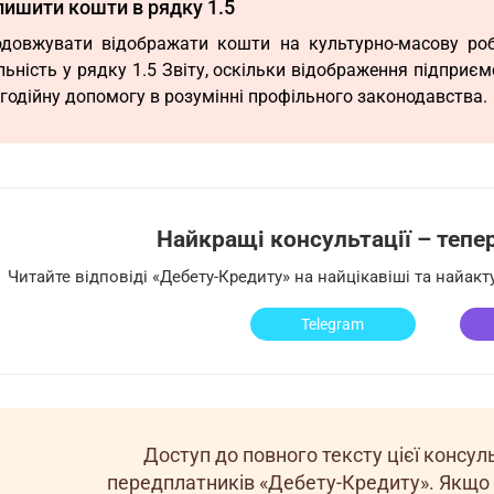
лишити кошти в рядку 1.5
довжувати відображати кошти на культурно-масову роб
льність у рядку 1.5 Звіту, оскільки відображення підприє
годійну допомогу в розумінні профільного законодавства.
Найкращі консультації – тепер 
Читайте відповіді «Дебету-Кредиту» на найцікавіші та найак
Telegram
Доступ до повного тексту цієї консу
передплатників «Дебету-Кредиту». Якщо 