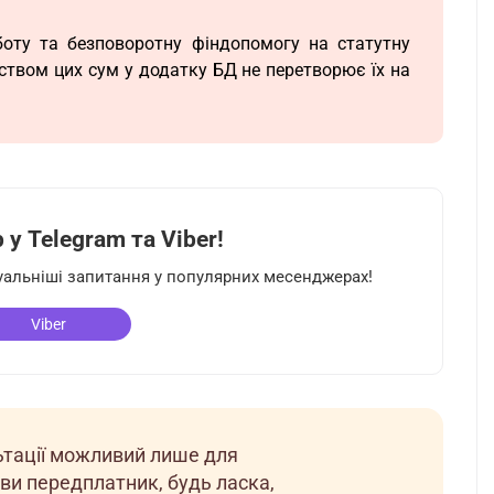
оту та безповоротну фіндопомогу на статутну
мством цих сум у додатку БД не перетворює їх на
у Telegram та Viber!
туальніші запитання у популярних месенджерах!
Viber
льтації можливий лише для
ви передплатник, будь ласка,