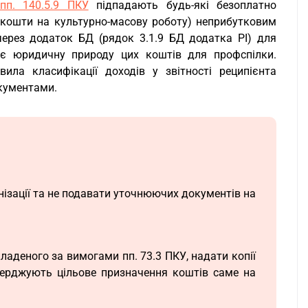
пп. 140.5.9 ПКУ
підпадають будь-які безоплатно
 кошти на культурно-масову роботу) неприбутковим
через додаток БД (рядок 3.1.9 БД додатка РІ) для
ює юридичну природу цих коштів для профспілки.
ила класифікації доходів у звітності реципієнта
окументами.
нізації та не подавати уточнюючих документів на
ладеного за вимогами пп. 73.3 ПКУ, надати копії
тверджують цільове призначення коштів саме на