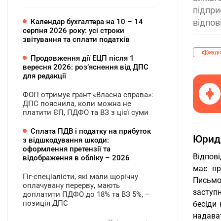
підпри
Календар бухгалтера на 10 – 14
відпов
серпня 2026 року: усі строки
звітування та сплати податків
ауді
Продовження дії ЕЦП після 1
вересня 2026: розʼяснення від ДПС
для редакції
ФОП отримує грант «Власна справа»:
ДПС пояснила, коли можна не
платити ЄП, ПДФО та ВЗ з цієї суми
Сплата ПДВ і податку на прибуток
Юрид
з відшкодування шкоди:
оформлення претензії та
Відпов
відображення в обліку – 2026
має пр
Гіг-спеціалісти, які мали щорічну
Письмо
оплачувану перерву, мають
заступ
доплатити ПДФО до 18% та ВЗ 5%, –
позиція ДПС
бесіди
надава