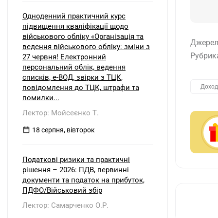
Одноденний практичний курс
підвищення кваліфікації щодо
військового обліку «Організація та
Джерел
ведення військового обліку: зміни з
Рубрик
27 червня! Електронний
персональний облік, ведення
списків, е-ВОД, звірки з ТЦК,
повідомлення до ТЦК, штрафи та
Доход
помилки...
Лектор: Мойсеєнко Т.
18 серпня, вівторок
Податкові ризики та практичні
рішення – 2026: ПДВ, первинні
документи та податок на прибуток,
ПДФО/Військовий збір
Лектор: Самарченко О.Р.