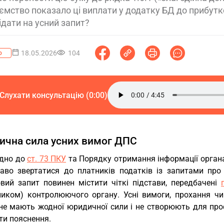
ємство показало ці виплати у додатку БД до прибутко
ідати на усний запит?
18.05.2026
104
о
Слухати консультацію (0:00)
ична сила усних вимог ДПС
ідно до
ст. 73 ПКУ
та Порядку отримання інформації орган
аво звертатися до платників податків із запитами про
вий запит повинен містити чіткі підстави, передбачені
ником) контролюючого органу. Усні вимоги, прохання чи 
 не мають жодної юридичної сили і не створюють для про
ти пояснення.