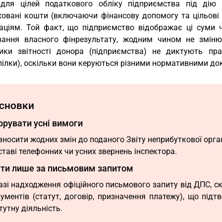
 для цілей податкового обліку підприємства під дію
ховані кошти (включаючи фінансову допомогу та цільові
заціям. Той факт, що підприємство відображає ці суми 
вання власного фінрезультату, жодним чином не змін
ики звітності донора (підприємства) не диктують прав
пілки), оскільки вони керуються різними нормативними д
сновки
орувати усні вимоги
вносити жодних змін до поданого Звіту неприбуткової орга
ставі телефонних чи усних звернень інспектора.
яти лише за письмовим запитом
азі надходження офіційного письмового запиту від ДПС, ск
ументів (статут, договір, призначення платежу), що під
тутну діяльність.