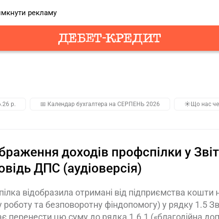
мкнути рекламу
.26 р.
📅 Календар бухгалтера на СЕРПЕНЬ 2026
☀️Що нас че
браження доходів профспілки у Звіті
овідь ДПС (аудіоверсія)
ілка відобразила отримані від підприємства кошти на 
 роботу та безповоротну фіндопомогу) у рядку 1.5 Зв
є перенести цю суму до рядка 1.6.1 («благодійна до