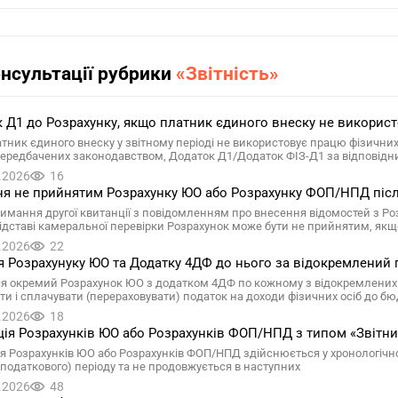
онсультації рубрики
«Звітність»
 Д1 до Розрахунку, якщо платник єдиного внеску не викорис
тник єдиного внеску у звітному періоді не використовує працю фізичних 
передбачених законодавством, Додаток Д1/Додаток ФІЗ-Д1 за відповідн
.2026
16
я не прийнятим Розрахунку ЮО або Розрахунку ФОП/НПД після
римання другої квитанції з повідомленням про внесення відомостей з Р
 підставі камеральної перевірки Розрахунок може бути не прийнятим, як
.2026
22
 Розрахунуку ЮО та Додатку 4ДФ до нього за відокремлений 
я окремий Розрахунок ЮО з додатком 4ДФ по кожному з відокремлених п
ти і сплачувати (перераховувати) податок на доходи фізичних осіб до б
.2026
18
ія Розрахунків ЮО або Розрахунків ФОП/НПД з типом «Звітни
я Розрахунків ЮО або Розрахунків ФОП/НПД здійснюється у хронологічно
 (податкового) періоду та не продовжується в наступних
.2026
48