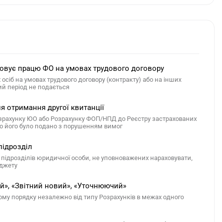
товує працю ФО на умовах трудового договору
осіб на умовах трудового договору (контракту) або на інших
ий період не подається
 отримання другої квитанції
озрахунку ЮО або Розрахунку ФОП/НПД до Реєстру застрахованих
що його було подано з порушенням вимог
підрозділ
ідрозділів юридичної особи, не уповноважених нараховувати,
юджету
й», «Звітний новий», «Уточнюючий»
му порядку незалежно від типу Розрахунків в межах одного