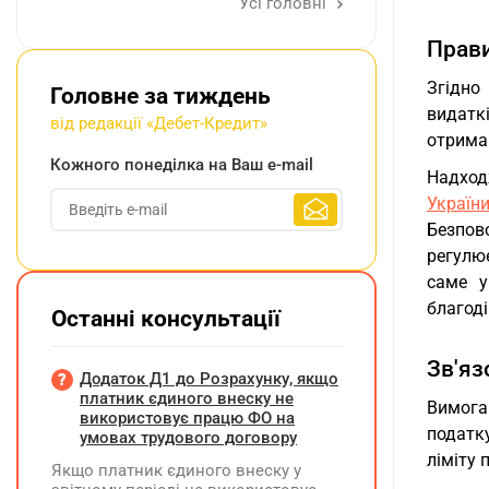
Усі головні
Прави
Згідно
Головне за тиждень
видатк
від редакції «Дебет-Кредит»
отриман
Кожного понеділка на Ваш e-mail
Надход
Україн
Безпов
регулю
саме у
благоді
Останні консультації
Зв'яз
Додаток Д1 до Розрахунку, якщо
платник єдиного внеску не
Вимога
використовує працю ФО на
податку
умовах трудового договору
ліміту 
Якщо платник єдиного внеску у