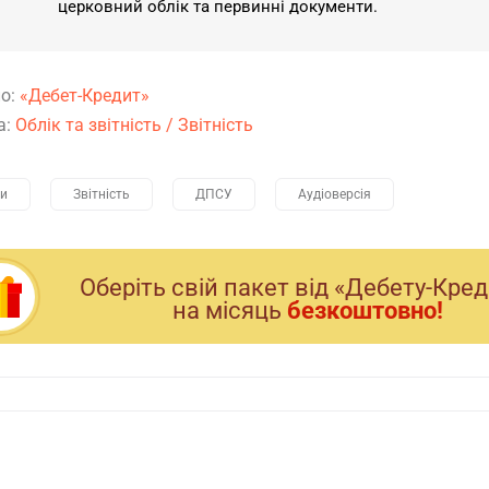
церковний облік та первинні документи.
о:
«Дебет-Кредит»
а:
Облік та звітність
/
Звітність
и
Звітність
ДПСУ
Аудіоверсія
Оберiть свiй пакет вiд «Дебету-Кре
на мiсяць
безкоштовно!