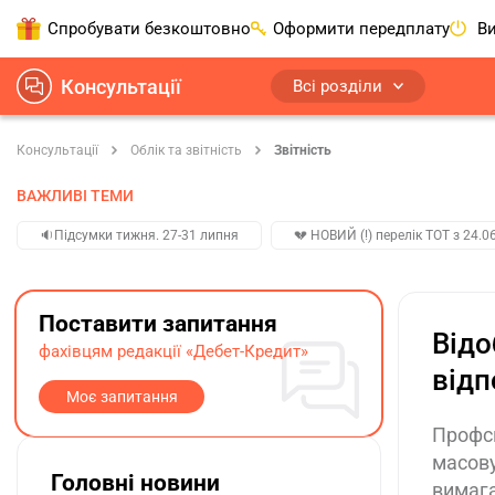
Спробувати безкоштовно
Оформити передплату
Ви
Консультації
Всі розділи
Консультації
Облік та звітність
Звітність
ВАЖЛИВІ ТЕМИ
🔉Підсумки тижня. 27-31 липня
💔 НОВИЙ (!) перелік ТОТ з 24.06
Поставити запитання
Відо
фахівцям редакції «Дебет-Кредит»
відп
Моє запитання
Профсп
масову
Головні новини
вимага