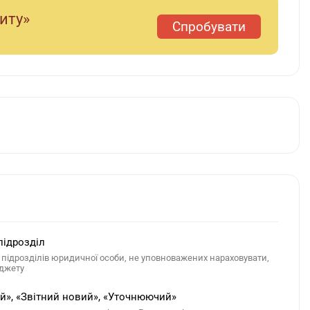
диту»
Спробувати
підрозділ
ідрозділів юридичної особи, не уповноважених нараховувати,
юджету
й», «Звітний новий», «Уточнюючий»