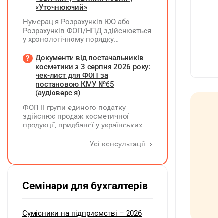
нарахування дивідендів. У 2026 році
«Уточнюючий»
його планують зменшити та
Нумерація Розрахунків ЮО або
виплатити кошти засновникам. Чи
Розрахунків ФОП/НПД здійснюється
потрібно утримувати ПДФО та ВЗ?
у хронологічному порядку
незалежно від типу Розрахунків в
межах одного звітного
Документи від постачальників
(податкового) періоду та не
косметики з 3 серпня 2026 року:
продовжується в наступних
чек-лист для ФОП за
постановою КМУ №65
(аудіоверсія)
ФОП ІІ групи єдиного податку
здійснює продаж косметичної
продукції, придбаної у українських
постачальників. Які саме документи
потрібно вимагати від
Усі консультації
постачальника після 03.08.2026 року
у зв'язку з повним набранням
чинності Технічного регламенту на
косметичну продукцію,
Семінари для бухгалтерів
затвердженого постановою КМУ від
20.01.2021 р. №65?
Сумісники на підприємстві – 2026