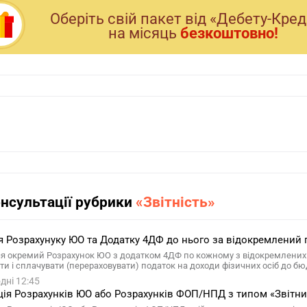
Оберiть свiй пакет вiд «Дебету-Кре
на мiсяць
безкоштовно!
онсультації рубрики
«Звітність»
 Розрахунуку ЮО та Додатку 4ДФ до нього за відокремлений 
я окремий Розрахунок ЮО з додатком 4ДФ по кожному з відокремлених п
ти і сплачувати (перераховувати) податок на доходи фізичних осіб до б
дні 12:45
ія Розрахунків ЮО або Розрахунків ФОП/НПД з типом «Звітни