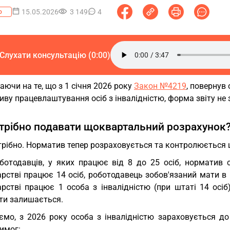
15.05.2026
3 149
4
о
Слухати консультацію (0:00)
ючи на те, що з 1 січня 2026 року
Закон №4219
, повернув
ву працевлаштування осіб з інвалідністю, форма звіту не
трібно подавати щоквартальний розрахунок
трібно. Норматив тепер розраховується та контролюється що
ботодавців, у яких працює від 8 до 25 осіб, норматив 
рстві працює 14 осіб, роботодавець зобов'язаний мати в 
арстві працює 1 особа з інвалідністю (при штаті 14 осіб
ати залишається.
ємо, з 2026 року особа з інвалідністю зараховується д
имог: