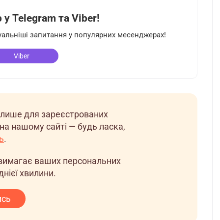
у Telegram та Viber!
туальніші запитання у популярних месенджерах!
Viber
 лише для зареєстрованих
на нашому сайті — будь ласка,
ь
.
е вимагає ваших персональних
днієї хвилини.
ись