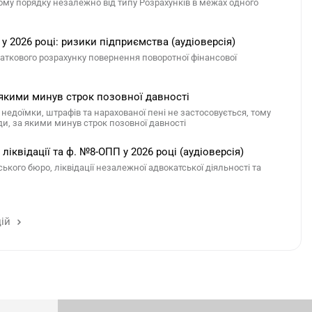
му порядку незалежно від типу Розрахунків в межах одного
2026 році: ризики підприємства (аудіоверсія)
аткового розрахунку повернення поворотної фінансової
якими минув строк позовної давності
недоїмки, штрафів та нарахованої пені не застосовується, тому
ди, за якими минув строк позовної давності
ліквідації та ф. №8-ОПП у 2026 році (аудіоверсія)
ського бюро, ліквідації незалежної адвокатської діяльності та
цій