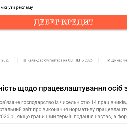
мкнути рекламу
.26 р.
📅 Календар бухгалтера на СЕРПЕНЬ 2026
☀️Що нас че
ність щодо працевлаштування осіб з 
ов’язане господарство із чисельністю 14 працівників, 
тальний звіт про виконання нормативу працевлаштува
2026 р., якщо граничний термін подання настає, а фо