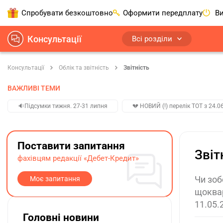
Спробувати безкоштовно
Оформити передплату
Ви
Консультації
Всі розділи
Консультації
Облік та звітність
Звітність
ВАЖЛИВІ ТЕМИ
🔉Підсумки тижня. 27-31 липня
💔 НОВИЙ (!) перелік ТОТ з 24.06
Поставити запитання
Звіт
фахівцям редакції «Дебет-Кредит»
Чи зоб
Моє запитання
щоквар
11.05.
Головні новини