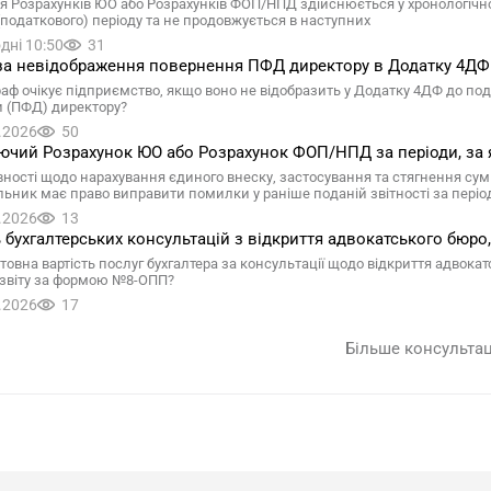
я Розрахунків ЮО або Розрахунків ФОП/НПД здійснюється у хронологічно
 (податкового) періоду та не продовжується в наступних
дні 10:50
31
а невідображення повернення ПФД директору в Додатку 4ДФ у 
аф очікує підприємство, якщо воно не відобразить у Додатку 4ДФ до под
 (ПФД) директору?
.2026
50
чий Розрахунок ЮО або Розрахунок ФОП/НПД за періоди, за 
вності щодо нарахування єдиного внеску, застосування та стягнення сум 
льник має право виправити помилки у раніше поданій звітності за періо
.2026
13
ь бухгалтерських консультацій з відкриття адвокатського бюро, 
товна вартість послуг бухгалтера за консультації щодо відкриття адвокат
звіту за формою №8-ОПП?
.2026
17
Більше консульта