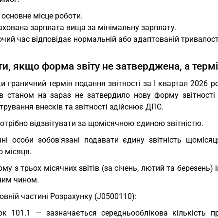
ї основне місце роботи.
хована зарплата вища за мінімальну зарплату.
чий час відповідає нормальній або адаптованій тривалост
ти, якщо форма звіту не затверджена, а термі
и граничний термін подання звітності за І квартал 2026 р
ів станом на зараз не затвердило нову форму звітності 
трування внесків та звітності здійснює ДПС.
отрібно відзвітувати за щомісячною єдиною звітністю.
ні особи зобов'язані подавати єдину звітність щомісяц
о місяця.
му з трьох місячних звітів (за січень, лютий та березень)
ним чином.
овній частині Розрахунку (J0500110):
ок 101.1 — зазначається середньооблікова кількість пра