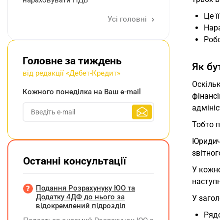
нараховувати ПДВ
Це ї
Усі головні
Нара
Робо
Головне за тиждень
Як бу
від редакції «Дебет-Кредит»
Оскільк
Кожного понеділка на Ваш e-mail
фінанс
адмініс
Тобто п
Юридич
звітног
Останні консультації
У кожно
наступ
Подання Розрахунуку ЮО та
Додатку 4ДФ до нього за
У загол
відокремлений підрозділ
Ряд