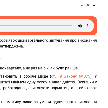
-
A
+
 обов’язок щоквартального звітування про виконання
 затверджена.
?
кварталу, а не раз на рік, як було раніше.
становить 1 робоче місце (
ст. 19 Закону №875
). У
штаті мінімум одну особу з інвалідністю. Оскільки у
), роботодавець виконуєте норматив, але обов'язок
о нормативу лише за умови одночасного виконання