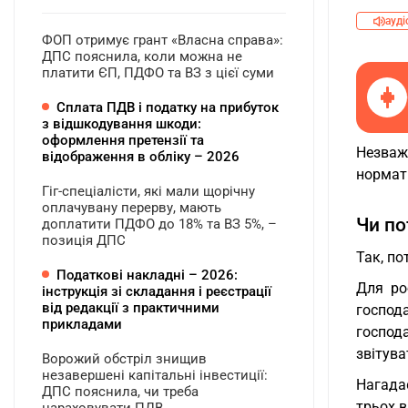
ауді
ФОП отримує грант «Власна справа»:
ДПС пояснила, коли можна не
платити ЄП, ПДФО та ВЗ з цієї суми
Сплата ПДВ і податку на прибуток
з відшкодування шкоди:
оформлення претензії та
Незважа
відображення в обліку – 2026
нормати
Гіг-спеціалісти, які мали щорічну
оплачувану перерву, мають
Чи по
доплатити ПДФО до 18% та ВЗ 5%, –
позиція ДПС
Так, по
Податкові накладні – 2026:
Для ро
інструкція зі складання і реєстрації
від редакції з практичними
господа
прикладами
господ
звітув
Ворожий обстріл знищив
незавершені капітальні інвестиції:
Нагада
ДПС пояснила, чи треба
трьох в