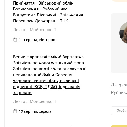
Прийняття • Військовий облік •
Бронювання • Робочий час •
Відпустки • Лікарняні • Звільнення.
Перевірки Держпраці і ТЦК
Лектор: Мойсеєнко Т.
11 серпня, вівторок
Великі зарплатні зміни! Зарплатна
Звітність по-новому з липня! Нова
Звітність по квоті 4% та внеску за її
невиконання! Зміни Середня
зарплата: критичність, лікарняні,
Джерел
відпускні. ЄСВ, ПДФО, індексація
Рубрик
зарплати
Лектор: Мойсеєнко Т.
Особи 
12 серпня, середа