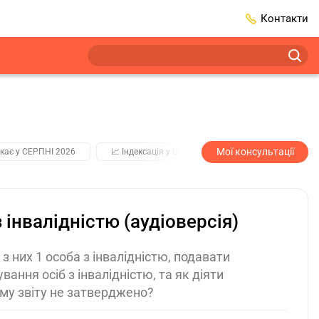
Контакти
Мої консультації
кає у СЕРПНІ 2026
📈 Індексація у СЕРПНІ
2️⃣0️⃣2️⃣7️⃣ Усі клю
інвалідністю (аудіоверсія)
з них 1 особа з інвалідністю, подавати
ння осіб з інвалідністю, та як діяти
рму звіту не затверджено?