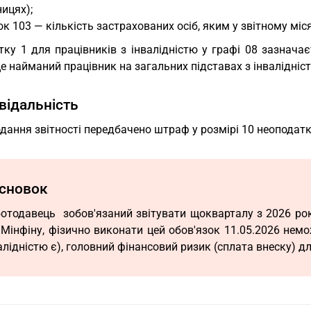
ицях);
к 103 — кількість застрахованих осіб, яким у звітному міс
ку 1 для працівників з інвалідністю у графі 08 зазначає
е найманий працівник на загальних підставах з інвалідніс
відальність
дання звітності передбачено штраф у розмірі 10 неоподатк
сновок
отодавець зобов'язаний звітувати щокварталу з 2026 рок
 Мінфіну, фізично виконати цей обов'язок 11.05.2026 нем
алідністю є), головний фінансовий ризик (сплата внеску) дл