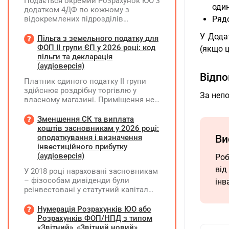
Подається окремий Розрахунок ЮО з
один
додатком 4ДФ по кожному з
відокремлених підрозділів
Рядо
юридичної особи, не уповноважених
У Додат
нараховувати, утримувати і
Пільга з земельного податку для
сплачувати (перераховувати)
ФОП ІІ групи ЄП у 2026 році: код
(якщо ц
податок на доходи фізичних осіб до
пільги та декларація
бюджету
(аудіоверсія)
Відпо
Платник єдиного податку ІІ групи
здійснює роздрібну торгівлю у
За непо
власному магазині. Приміщення не
здає в оренду, право власності на
земельну ділянку має як ФОП. Як
Зменшення СК та виплата
правильно застосувати пільгу з
коштів засновникам у 2026 році:
земельного податку? Подано форму
оподаткування і визначення
Ви
№20-ОПП на магазин і землю. Чи
інвестиційного прибутку
необхідно подавати декларацію з
(аудіоверсія)
Роб
земельного податку та який код
від
У 2018 році нараховані засновникам
пільги зазначати?
– фізособам дивіденди були
інв
реінвестовані у статутний капітал
без зміни часток, із них сплачено
ПДФО та ВЗ. Крім того, статутний
Нумерація Розрахунків ЮО або
капітал збільшувався за рахунок
Розрахунків ФОП/НПД з типом
нерозподіленого прибутку без
«Звітний», «Звітний новий»,