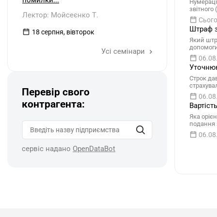
помилки...
Нумераці
звітного
Лектор: Мойсеєнко Т.
Сього
Штраф з
18 серпня, вівторок
Який штр
допомоги
Усі семінари
06.08
Уточнюю
Строк да
страхува
Перевір свого
06.08
контрагента:
Вартіст
Яка орієн
подання 
06.08
сервіс надано
OpenDataBot