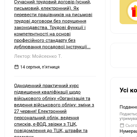
Сучасний трудовий договір (усний,
письмовий, електронний). Як
перевести працівників на письмові
трудові договори без порушення
законодавства. Трудові функції і
компетентності на основі
професійного стандарту без
дублювання посадової інструкції...
Лектор: Мойсеєнко Т.
14 серпня, пʼятниця
Одноденний практичний курс
Усі к
підвищення кваліфікації щодо
військового обліку «Організація та
ведення військового обліку: зміни з
Подання
27 червня! Електронний
Подаєтьс
персональний облік, ведення
утримува
списків, е-ВОД, звірки з ТЦК,
Сього
повідомлення до ТЦК, штрафи та
Нумерац