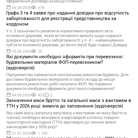
оформлення договору на місце стоянки?
06.08.2026
678
Графа 3 та 4 заяви про надання довідки про відсутність
заборгованості для реєстрації представництва за
кордоном
У п. 3 зазначають реквізити нормативно-правового акта
іноземної держави, яким встановлено вимогу щодо надання
довідки про відсутність заборгованості; у п. 4 – найменування
суб’єкта іноземної держави, до якого (якої) буде подано Довідку
05.08.2026
20
Які документи необхідно оформити при перевезенні
будівельних матеріалів ФОП-перевізником?
(аудіоверсія)
Підприємство займається капітальним ремонтом будівель. Для
доставки будівельних матеріалів зі свого складу до місця
виконання ремонтних робіт залучено ФОП. Які первинні
документи необхідно оформити для такого перевезення?
04.08.2026
433
2
Зазначення маси брутто та загальної маси з вантажем в
ТТН у 2026 році: вимоги до заповнення (аудіоверсія)
Яку саме масу (загальну вагу/масу з вантажем чи масу брутто в
тоннах) необхідно вказувати в відповідній клітинці товарно-
транспортної накладної (ТТН) відповідно до чинних вимог
законодавства у 2026 році?
31.07.2026
1 140