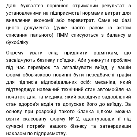
Далі бухгалтер порівнює отриманий результат з
установленими на підприємстві нормами витрат для
виявлення економії або перевитрат. Саме на базі
цього документа (дуже часто разом із актом
списання пального) ПММ списуються з балансу в
бухобліку.
Окрему увагу слід приділити відміткам, що
засвідчують безпеку поїздки. Аби уникнути проблем
під час перевірок та легалізувати виїзд, у вашій
формі обов'язково повинні бути передбачені графи
для підписів відповідальних осіб: механіка, який
підтверджує належний технічний стан автомобіля на
початок дня, та медика, який засвідчує задовільний
стан здоров'я водія та допускає його до виїзду. За
основу при розробці такого бланка цілком можна
взяти скасовану форму №2, адаптувавши її під
сучасні потреби вашого бізнесу та затвердивши
наказом по підприємству.