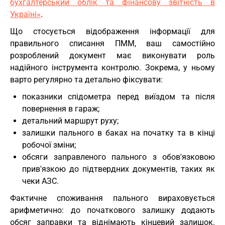
бухгалтерський облік та фінансову звітність в
Україні»
.
Що стосується відображення інформації для
правильного списання ПММ, ваш самостійно
розроблений документ має виконувати роль
надійного інструмента контролю. Зокрема, у ньому
варто регулярно та детально фіксувати:
показники спідометра перед виїздом та після
повернення в гараж;
детальний маршрут руху;
залишки пального в баках на початку та в кінці
робочої зміни;
обсяги заправленого пального з обов'язковою
прив'язкою до підтвердних документів, таких як
чеки АЗС.
Фактичне споживання пального вираховується
арифметично: до початкового залишку додають
обсяг заправки та віднімають кінцевий залишок.