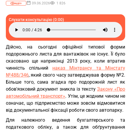
09.06.2026
1 826
аудіо
Слухати консультацію (0:00)
Дійсно, на сьогодні офіційної типової форми
подорожнього листа для вантажівок не існує. Її було
скасовано ще наприкінці 2013 року, коли втратив
чинність спільний
наказ Мінтрансу та Мінстату
№488/346
, який свого часу затверджував форму №2.
Більше того, сама згадка про подорожній лист як
обов'язковий документ зникла із тексту
Закону «Про
автомобільний транспорт»
. Утім, це жодним чином не
означає, що підприємство може зовсім відмовитися
від документальної фіксації роботи свого автопарку.
Для належного ведення бухгалтерського та
податкового обліку, а також для обґрунтування