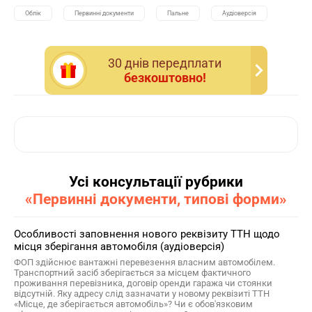
Облік
Первинні документи
Пальне
Аудіоверсія
30 днiв передплати
безкоштовно!
Усі консультації рубрики
«Первинні документи, типові форми»
Особливості заповнення нового реквізиту ТТН щодо
місця зберігання автомобіля (аудіоверсія)
ФОП здійснює вантажні перевезення власним автомобілем.
Транспортний засіб зберігається за місцем фактичного
проживання перевізника, договір оренди гаража чи стоянки
відсутній. Яку адресу слід зазначати у новому реквізиті ТТН
«Місце, де зберігається автомобіль»? Чи є обов'язковим