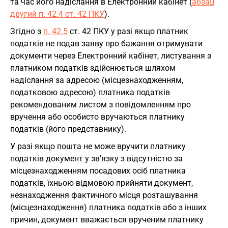
та час його надіслання в Електронний кабінет (
абзац
другий п. 42.4 ст. 42 ПКУ
).
Згідно з
п. 42.5
ст. 42 ПКУ у разі якщо платник
податків не подав заяву про бажання отримувати
документи через Електронний кабінет, листування з
платником податків здійснюється шляхом
надіслання за адресою (місцезнаходженням,
податковою адресою) платника податків
рекомендованим листом з повідомленням про
вручення або особисто вручаються платнику
податків (його представнику).
У разі якщо пошта не може вручити платнику
податків документ у зв’язку з відсутністю за
місцезнаходженням посадових осіб платника
податків, їхньою відмовою прийняти документ,
незнаходження фактичного місця розташування
(місцезнаходження) платника податків або з інших
причин, документ вважається врученим платнику