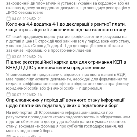
закордонній дипломатичній установі України за кордоном або на
вказану адресу за кордоном документ, що засвідчує реєстрацію у
ДРФО безкоштовно
04.08.2026
21
Колонка 4.4 додатка 4-1 до декларації з рентної плати,
якщо строк ліцензії закінчився під час воєнного стану
СГ, який продовжує користуватися радіочастотним ресурсом на
підставі ліцензії, строк дії якої закінчився у період воєнного стану,
у колонці 4.4 «Строк дії» дод. 4 -1 до декларації з рентної плати
зазначає інформацію з простроченої ліцензії
03.08.2026
26
Підпис реєстраційної картки для для отримання КЕП в
КНЕДП ДПС уповноваженим представником
Уповноважений представник, відомості про якого наявні в ЄДР,
має право підписувати документи, необхідні для формування та
видачі кваліфікованого сертифіката відкритого ключа працівнику
юридичної особи або фізичної особи – підприємця
30.07.2026
16
Оприлюднення у період дії воєнного стану інформації
щодо платників податків, у яких є податковий борг
На веб-порталі ДПС розміщено інформаційні довідки про
результати проведеного «трискладового тесту» із обґрунтуванням
підстав обмеження доступу до наборів даних в умовах воєнного
стану, зокрема «Інформація про суб’єктів господарювання, які
мають податковий борг»