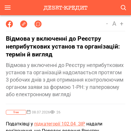
-
A
+
Відмова у включенні до Реєстру
неприбуткових установ та організацій:
термін й вигляд
Відмова у включенні до Реєстру неприбуткових
установ та організацій надсилається протягом
3 робочих днів з дня отримання контролюючим
органом заяви за формою 1-РН: у паперовому
або електронному вигляді
08.07.2026
26
free
Податківці у
підкатегорії 102.04 ЗІР
надали
роз’яснення, що Порядок ведення Реєстру