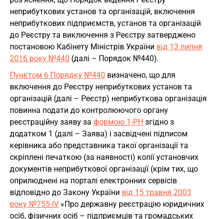
неприбуткових установ та організацій, включення
неприбуткових підприємств, установ та організацій
до Реєстру та виключення з Реєстру затверджено
постановою Кабінету Міністрів України
від 13 липня
2016 року №440
(далі – Порядок №440).
Пунктом 6 Порядку №440
визначено, що для
включення до Реєстру неприбуткових установ та
організацій (далі – Реєстр) неприбуткова організація
повинна подати до контролюючого органу
реєстраційну заяву за
формою 1-РН
згідно з
додатком 1 (далі – Заява) і засвідчені підписом
керівника або представника такої організації та
скріплені печаткою (за наявності) копії установчих
документів неприбуткової організації (крім тих, що
оприлюднені на порталі електронних сервісів
відповідно до Закону України
від 15 травня 2003
року №755-IV
«Про державну реєстрацію юридичних
осіб, фізичних осіб – підприємців та громадських