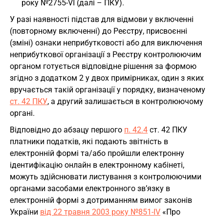
року №2755-VI (далі – ПКУ).
У разі наявності підстав для відмови у включенні
(повторному включенні) до Реєстру, присвоєнні
(зміні) ознаки неприбутковості або для виключення
неприбуткової організації з Реєстру контролюючим
органом готується відповідне рішення за формою
згідно з додатком 2 у двох примірниках, один з яких
вручається такій організації у порядку, визначеному
ст. 42 ПКУ
, а другий залишається в контролюючому
органі.
Відповідно до абзацу першого
п. 42.4
ст. 42 ПКУ
платники податків, які подають звітність в
електронній формі та/або пройшли електронну
ідентифікацію онлайн в електронному кабінеті,
можуть здійснювати листування з контролюючими
органами засобами електронного зв’язку в
електронній формі з дотриманням вимог законів
України
від 22 травня 2003 року №851-ІV
«Про