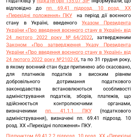
Податківці у
підкатегорії 135.07 ЗІР
інформували, що
відповідно до
пп. 69.41 підрозд. 10 розд. XX
«Перехідні положення» ПКУ
на період дії воєнного
стану в Україні, введеного
Указом Президента
України «Про введення воєнного стану в Україні» від
24 лютого 2022 року №64/2022
, затвердженим
Законом «Про затвердження Указу Президента
України «Про введення воєнного стану в Україні» від
24 лютого 2022 року №2102-IX
, та по 31 грудня року,
в якому воєнний стан буде припинено або скасовано,
для платників податків з високим рівнем
добровільного дотримання податкового
законодавства встановлюються особливості
адміністрування податків, зборів, платежів, що
здійснюється контролюючими органами,
визначеними
пп. 41.1.1 ПКУ
(податкового
адміністрування), визначені пп. 69.41 підрозд. 10
розд. XX «Перехідні положення» ПКУ.
Підпунктом 69.41.2.2 підрозд. 10 розд. XX «Перехідні