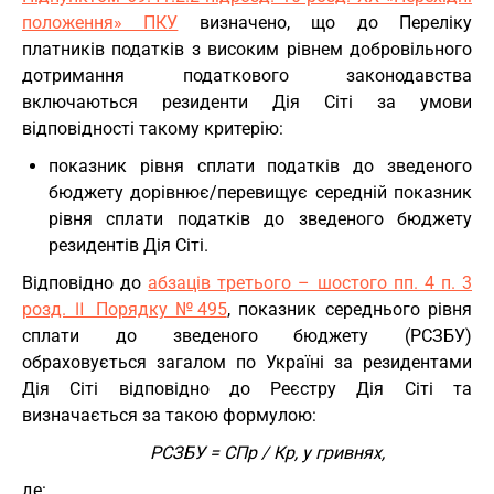
положення» ПКУ
визначено, що до Переліку
платників податків з високим рівнем добровільного
дотримання податкового законодавства
включаються резиденти Дія Сіті за умови
відповідності такому критерію:
показник рівня сплати податків до зведеного
бюджету дорівнює/перевищує середній показник
рівня сплати податків до зведеного бюджету
резидентів Дія Сіті.
Відповідно до
абзаців третього – шостого пп. 4 п. 3
розд. Ⅱ Порядку №495
, показник середнього рівня
сплати до зведеного бюджету (РСЗБУ)
обраховується загалом по Україні за резидентами
Дія Сіті відповідно до Реєстру Дія Сіті та
визначається за такою формулою:
РСЗБУ = СПр / Кр, у гривнях,
де: