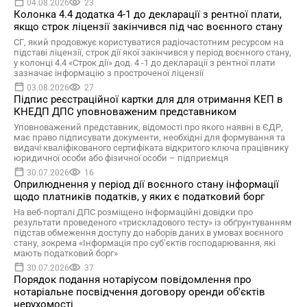
04.08.2026
23
Колонка 4.4 додатка 4-1 до декларації з рентної плати,
якщо строк ліцензії закінчився під час воєнного стану
СГ, який продовжує користуватися радіочастотним ресурсом на
підставі ліцензії, строк дії якої закінчився у період воєнного стану,
у колонці 4.4 «Строк дії» дод. 4 -1 до декларації з рентної плати
зазначає інформацію з простроченої ліцензії
03.08.2026
27
Підпис реєстраційної картки для для отримання КЕП в
КНЕДП ДПС уповноваженим представником
Уповноважений представник, відомості про якого наявні в ЄДР,
має право підписувати документи, необхідні для формування та
видачі кваліфікованого сертифіката відкритого ключа працівнику
юридичної особи або фізичної особи – підприємця
30.07.2026
16
Оприлюднення у період дії воєнного стану інформації
щодо платників податків, у яких є податковий борг
На веб-порталі ДПС розміщено інформаційні довідки про
результати проведеного «трискладового тесту» із обґрунтуванням
підстав обмеження доступу до наборів даних в умовах воєнного
стану, зокрема «Інформація про суб’єктів господарювання, які
мають податковий борг»
30.07.2026
37
Порядок подання нотаріусом повідомлення про
нотаріальне посвідчення договору оренди об'єктів
нерухомості