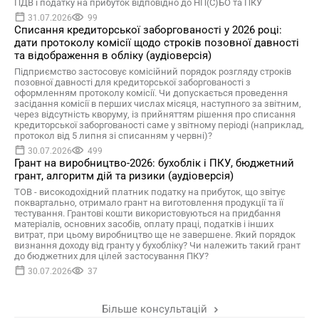
ПДВ і податку на прибуток відповідно до НП(С)БО та ПКУ
31.07.2026
99
Списання кредиторської заборгованості у 2026 році:
дати протоколу комісії щодо строків позовної давності
та відображення в обліку (аудіоверсія)
Підприємство застосовує комісійний порядок розгляду строків
позовної давності для кредиторської заборгованості з
оформленням протоколу комісії. Чи допускається проведення
засідання комісії в перших числах місяця, наступного за звітним,
через відсутність кворуму, із прийняттям рішення про списання
кредиторської заборгованості саме у звітному періоді (наприклад,
протокол від 5 липня зі списанням у червні)?
30.07.2026
499
Грант на виробництво-2026: бухоблік і ПКУ, бюджетний
грант, алгоритм дій та ризики (аудіоверсія)
ТОВ - високодохідний платник податку на прибуток, що звітує
поквартально, отримало грант на виготовлення продукції та її
тестування. Грантові кошти використовуються на придбання
матеріалів, основних засобів, оплату праці, податків і інших
витрат, при цьому виробництво ще не завершене. Який порядок
визнання доходу від гранту у бухобліку? Чи належить такий грант
до бюджетних для цілей застосування ПКУ?
30.07.2026
37
Більше консультацій