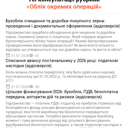
«Облік окремих операцій»
Бухоблік очищення та доробки покупного зерна:
проведення і документальне оформлення (аудіоверсія)
Підприємство придбало обладнання для чищення та доробки
зерна. Сировина (зерно) є покупною. Який порядок ведення
бухгалтерського обліку таких операцій? Якими бухгалтерськими
проведеннями вони відображаються? Як визначити кількість
відходів, що утворюються під час доробки зерна, та вести їх облік?
31.07.2026
42
Списання авансу постачальнику у 2026 році: податкові
наслідки (аудіоверсія)
Коли можна списати передплату, яка була здійснена нашому
постачальнику ще 31.10.2022 р., та обліковується на рахунку ДТ
371?
31.07.2026
40
Цільове фінансування-2026: бухоблік, ПДВ, безоплатна
передача, алгоритм дій та ризики (аудіоверсія)
Підприємство — платник ПДВ і податку на прибуток отримало від
благодійного фонду цільове фінансування на виготовлення
продукції, яка після виробництва безоплатно передається
військовим частинам. Потрібно визначити порядок бухобліку,
момент і суму визнання доходу від цільового фінансування,
відображення безоплатної передачі, а також податкові наслідки з