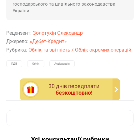
господарського та цивільного законодавства
України
Рецензент:
Золотухін Олександр
Джерело:
«Дебет-Кредит»
Рубрика:
Облік та звітність
/
Облік окремих операцій
ПДВ
Облік
Аудіоверсія
30 днiв передплати
безкоштовно!
Усі консультації рубрики