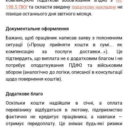
компенсуючі податкові зобов'язання згідно з
пп.
198.5 ПКУ
та скласти зведену
податкову накладну
не
пізніше останнього дня звітного місяця.
Документальне оформлення
Бажано, щоб працівник написав заяву з поясненням
ситуації («Прошу прийняти кошти в сумі... як
компенсацію за послуги доставки...»). Це
підтвердить, що виплата не є додатковим благом і не
потребує оподаткування ПДФО та військовим
збором (аналогічно до логіки, описаної в консультації
щодо повернення коштів).
Додаткове благо
Оскільки кошти надійшли в січні, а оплата
перевізнику відбудеться в лютому, підприємство
фактично не кредитує працівника, а навпаки —
отримує передоплату. Це знімає будь-які ризики