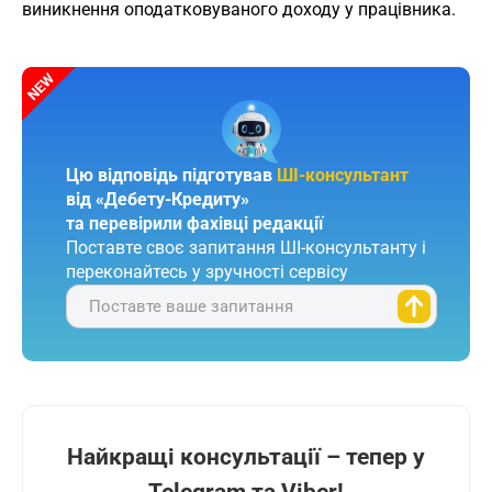
виникнення оподатковуваного доходу у працівника.
Цю відповідь підготував
ШІ-консультант
від «Дебету-Кредиту»
та перевірили фахівці редакції
Поставте своє запитання ШІ-консультанту і
переконайтесь у зручності сервісу
Поставте ваше запитання
Найкращі консультації – тепер у