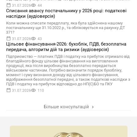
31.07.2026
44
Списання авансу постачальнику у 2026 році: податкові
наслідки (аудіоверсія)
Коли можна списати передплату, яка була здійснена нашому
постачальнику ще 31.10.2022 р., та обліковується на рахунку ДТ
371?
31.07.2026
43
Цільове фінансування-2026: бухоблік, ПДВ, безоплатна
передача, алгоритм дій та ризики (аудіоверсія)
Підприємство — платник ПДВ і податку на прибуток отримало від
благодійного фонду цільове фінансування на виготовлення
продукції, яка після виробництва безоплатно передається
військовим частинам. Потрібно визначити порядок бухобліку,
момент і суму визнання доходу від цільового фінансування,
відображення безоплатної передачі, а також податкові наслідки з
ПДВ і податку на прибуток відповідно до НП(С)БО та ПКУ
31.07.2026
110
Більше консультацій