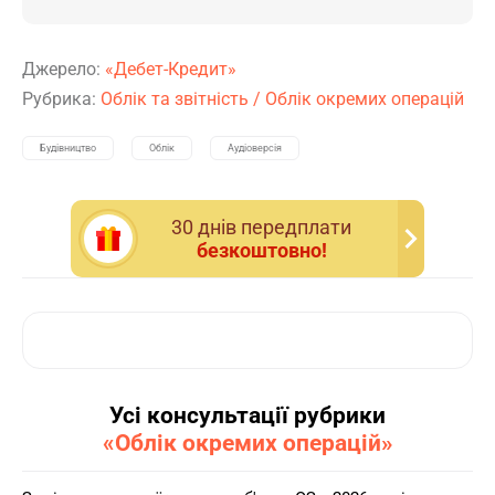
Джерело:
«Дебет-Кредит»
Рубрика:
Облік та звітність
/
Облік окремих операцій
Будівництво
Облік
Аудіоверсія
30 днiв передплати
безкоштовно!
Усі консультації рубрики
«Облік окремих операцій»