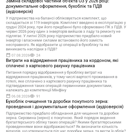
Заміна складової частини об'єкта ОЗ у 2026 році:
документальне оформлення, бухоблік та ПДВ
(аудіоверсія)
У підприємства на балансі обліковується комплект, що
складається зі 119 інверторів. Комплект введено в експлуатацію у
грудні 2024 року, при його придбанні було сформовано ПК з ПДВ. У
червні 2026 року один з інверторів вийшов з ладу та ремонту не
підлягає. У липні 2026 року підприємство придбало новий
інвертор і власними силами встановило його замість
несправного. Як відобразити ці операції в бухобліку та які
виникають наслідки з ПДВ?
07.08.2026
24
Витрати на відрядження працівника за кордоном, які
сплачені з карткового рахунку працівника
Питання порядку відображення у бухобліку витрат на
відрядження працівників, у тому числі вартості проживання в
готелі, яке сплачено з карткового рахунку працівника та
підтвердження таких операцій первинними документами,
належать до компетенції Мінфіну
06.08.2026
91
Бухоблік очищення та доробки покупного зерна:
проведення і документальне оформлення (аудіоверсія)
Підприємство придбало обладнання для чищення та доробки
зерна. Сировина (зерно) є покупною. Який порядок ведення
бухгалтерського обліку таких операцій? Якими бухгалтерськими
проведеннями вони відображаються? Як визначити кількість
відходів, що утворюються під час доробки зерна, та вести їх облік?