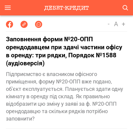
-
A
+
Заповнення форми №20-ОПП
орендодавцем при здачі частини офісу
в оренду: три рядки, Порядок №1588
(аудіоверсія)
Підприємство є власником офісного
приміщення, форму №20-ОПП вже подано,
об'єкт експлуатується. Планується здати одну
кімнату в оренду під склад. Як правильно
відобразити цю зміну у заяві за ф. №20-ОПП
орендодавцю та скільки рядків потрібно
заповнити?