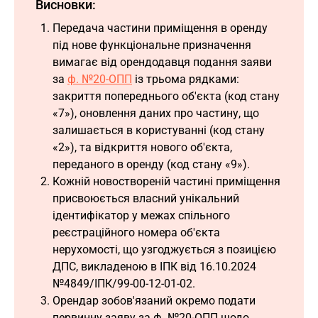
Висновки:
Передача частини приміщення в оренду
під нове функціональне призначення
вимагає від орендодавця подання заяви
за
ф. №20-ОПП
із трьома рядками:
закриття попереднього об'єкта (код стану
«7»), оновлення даних про частину, що
залишається в користуванні (код стану
«2»), та відкриття нового об'єкта,
переданого в оренду (код стану «9»).
Кожній новоствореній частині приміщення
присвоюється власний унікальний
ідентифікатор у межах спільного
реєстраційного номера об'єкта
нерухомості, що узгоджується з позицією
ДПС, викладеною в ІПК від 16.10.2024
№4849/ІПК/99-00-12-01-02.
Орендар зобов'язаний окремо подати
первинну заяву за ф. №20-ОПП щодо