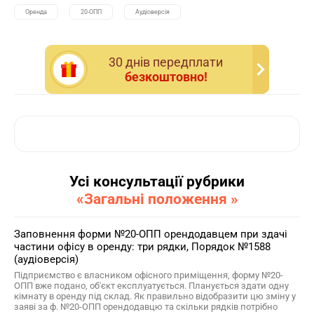
Оренда
20-OПП
Аудіоверсія
30 днiв передплати
безкоштовно!
Усі консультації рубрики
«Загальні положення »
Заповнення форми №20-ОПП орендодавцем при здачі
частини офісу в оренду: три рядки, Порядок №1588
(аудіоверсія)
Підприємство є власником офісного приміщення, форму №20-
ОПП вже подано, об'єкт експлуатується. Планується здати одну
кімнату в оренду під склад. Як правильно відобразити цю зміну у
заяві за ф. №20-ОПП орендодавцю та скільки рядків потрібно