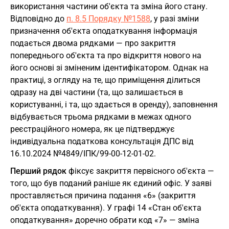
використання частини об'єкта та зміна його стану.
Відповідно до
п. 8.5 Порядку №1588
, у разі зміни
призначення об'єкта оподаткування інформація
подається двома рядками — про закриття
попереднього об'єкта та про відкриття нового на
його основі зі зміненим ідентифікатором. Однак на
практиці, з огляду на те, що приміщення ділиться
одразу на дві частини (та, що залишається в
користуванні, і та, що здається в оренду), заповнення
відбувається трьома рядками в межах одного
реєстраційного номера, як це підтверджує
індивідуальна податкова консультація ДПС від
16.10.2024 №4849/ІПК/99-00-12-01-02.
Перший рядок
фіксує закриття первісного об'єкта —
того, що був поданий раніше як єдиний офіс. У заяві
проставляється причина подання «6» (закриття
об'єкта оподаткування). У графі 14 «Стан об'єкта
оподаткування» доречно обрати код «7» — зміна