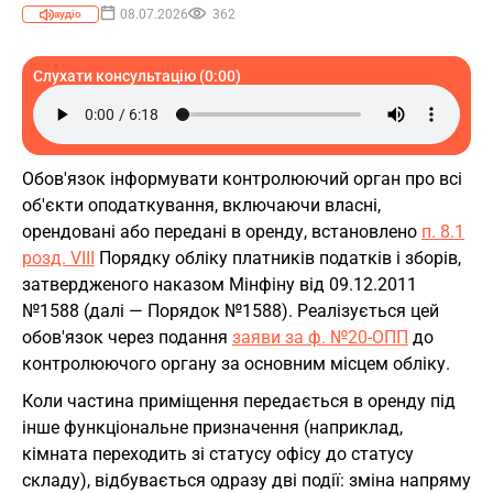
08.07.2026
362
аудіо
Слухати консультацію (0:00)
Обов'язок інформувати контролюючий орган про всі
об'єкти оподаткування, включаючи власні,
орендовані або передані в оренду, встановлено
п. 8.1
розд. VIII
Порядку обліку платників податків і зборів,
затвердженого наказом Мінфіну від 09.12.2011
№1588 (далі — Порядок №1588). Реалізується цей
обов'язок через подання
заяви за ф. №20-ОПП
до
контролюючого органу за основним місцем обліку.
Коли частина приміщення передається в оренду під
інше функціональне призначення (наприклад,
кімната переходить зі статусу офісу до статусу
складу), відбувається одразу дві події: зміна напряму