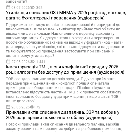
заповнити?
08.07.2026
362
Утилізація списаних ОЗ і МНМА у 2026 році: код відходів,
вага та бухгалтерські проведення (аудіоверсія)
Підприємство списує повністю замортизовані й непридатні до
використання ОЗ та МНМА. Утилізатор приймає такі об’єкти як
відходи лише за кодами Національного переліку відходів і у
вагових одиницях. Як документально оформити перетворення
пооб’єктно облікованих активів на відходи у форматі «код + вага»
для передачі на утилізацію, які первинні документи слід скласти
та які бухгалтерські проведення застосувати при списанні й
оплаті послуг утилізатора?
27.05.2026
1 441
Інвентаризація ТМЦ після конфліктної оренди у 2026
році: алгоритм без доступу до приміщення (аудіоверсія)
ТОВ-орендар припинило договір оренди. Під час приймання-
передачі приміщення виник конфлікт, поліція опечатала
приміщення з обладнанням орендаря. Пізніше візуально
встановлено відсутність частини ТМЦ. Як провести обов'язкову
інвентаризацію без доступу до приміщення, якщо в штаті ТОВ
лише директор?
20.05.2026
72
Приклади актів списання дизпалива, ЗЗР та добрив у
2026 році: зразки помісячного обліку (аудіоверсія)
Потрібні приклади актів списання дизельного палива, засобів
захисту рослин та мінеральних добрив із розбивкою помісячно,