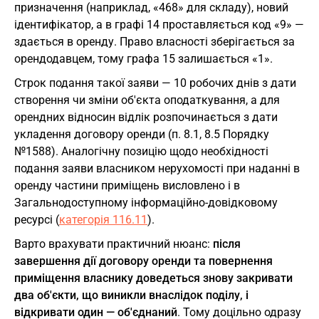
призначення (наприклад, «468» для складу), новий
ідентифікатор, а в графі 14 проставляється код «9» —
здається в оренду. Право власності зберігається за
орендодавцем, тому графа 15 залишається «1».
Строк подання такої заяви — 10 робочих днів з дати
створення чи зміни об'єкта оподаткування, а для
орендних відносин відлік розпочинається з дати
укладення договору оренди (п. 8.1, 8.5 Порядку
№1588). Аналогічну позицію щодо необхідності
подання заяви власником нерухомості при наданні в
оренду частини приміщень висловлено і в
Загальнодоступному інформаційно-довідковому
ресурсі (
категорія 116.11
).
Варто врахувати практичний нюанс:
після
завершення дії договору оренди та повернення
приміщення власнику доведеться знову закривати
два об'єкти, що виникли внаслідок поділу, і
відкривати один — об'єднаний
. Тому доцільно одразу