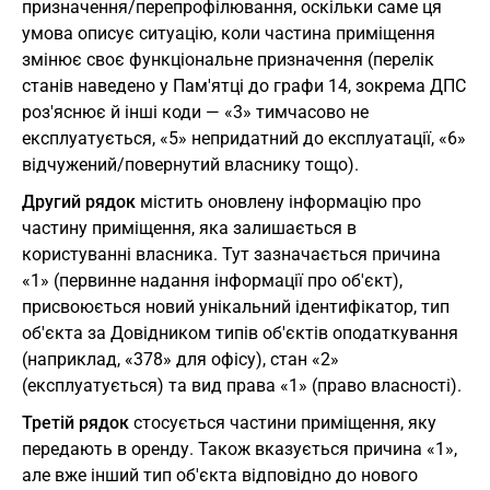
призначення/перепрофілювання, оскільки саме ця
умова описує ситуацію, коли частина приміщення
змінює своє функціональне призначення (перелік
станів наведено у Пам'ятці до графи 14, зокрема ДПС
роз'яснює й інші коди — «3» тимчасово не
експлуатується, «5» непридатний до експлуатації, «6»
відчужений/повернутий власнику тощо).
Другий рядок
містить оновлену інформацію про
частину приміщення, яка залишається в
користуванні власника. Тут зазначається причина
«1» (первинне надання інформації про об'єкт),
присвоюється новий унікальний ідентифікатор, тип
об'єкта за Довідником типів об'єктів оподаткування
(наприклад, «378» для офісу), стан «2»
(експлуатується) та вид права «1» (право власності).
Третій рядок
стосується частини приміщення, яку
передають в оренду. Також вказується причина «1»,
але вже інший тип об'єкта відповідно до нового