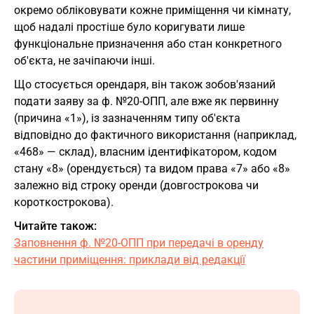
окремо обліковувати кожне приміщення чи кімнату,
щоб надалі простіше було коригувати лише
функціональне призначення або стан конкретного
об'єкта, не зачіпаючи інші.
Що стосується орендаря, він також зобов'язаний
подати заяву за ф. №20-ОПП, але вже як первинну
(причина «1»), із зазначенням типу об'єкта
відповідно до фактичного використання (наприклад,
«468» — склад), власним ідентифікатором, кодом
стану «8» (орендується) та видом права «7» або «8»
залежно від строку оренди (довгострокова чи
короткострокова).
Читайте також:
Заповнення ф. №20-ОПП при передачі в оренду
частини приміщення: приклади від редакції